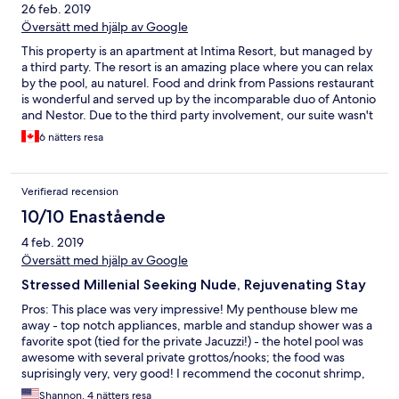
26 feb. 2019
Översätt med hjälp av Google
This property is an apartment at Intima Resort, but managed by
a third party. The resort is an amazing place where you can relax
by the pool, au naturel. Food and drink from Passions restaurant
is wonderful and served up by the incomparable duo of Antonio
and Nestor. Due to the third party involvement, our suite wasn't
ready for us when we arrived and communication with the
6 nätters resa
management company was not good. The suite also needs
some TLC, as number of things weren't functioning as they
should. We'll definitely be returning to Intima, but will book
Verifierad recension
directly through the resort next time.
10/10 Enastående
4 feb. 2019
Översätt med hjälp av Google
Stressed Millenial Seeking Nude, Rejuvenating Stay
Pros: This place was very impressive! My penthouse blew me
away - top notch appliances, marble and standup shower was a
favorite spot (tied for the private Jacuzzi!) - the hotel pool was
awesome with several private grottos/nooks; the food was
suprisingly very, very good! I recommend the coconut shrimp,
carne asada and vacio! Nestor was a favorite at the bar!! It's
Shannon, 4 nätters resa