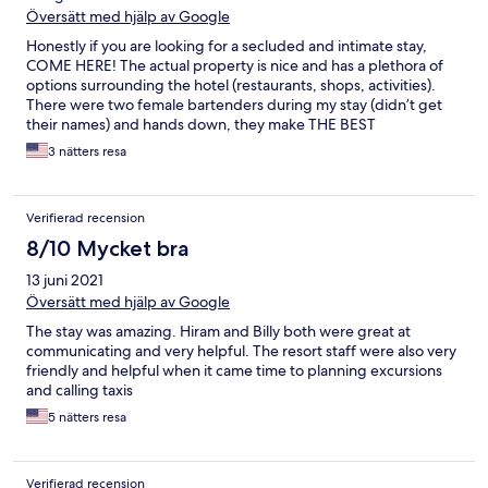
Översätt med hjälp av Google
Honestly if you are looking for a secluded and intimate stay,
COME HERE! The actual property is nice and has a plethora of
options surrounding the hotel (restaurants, shops, activities).
There were two female bartenders during my stay (didn’t get
their names) and hands down, they make THE BEST
MARGARITAS!!! I also recommend renting an ATV for the day. It
3 nätters resa
makes getting around the city easier and faster. There is an ATV
vendor on the sand block as the hotel
Verifierad recension
8/10 Mycket bra
13 juni 2021
Översätt med hjälp av Google
The stay was amazing. Hiram and Billy both were great at
communicating and very helpful. The resort staff were also very
friendly and helpful when it came time to planning excursions
and calling taxis
5 nätters resa
Verifierad recension