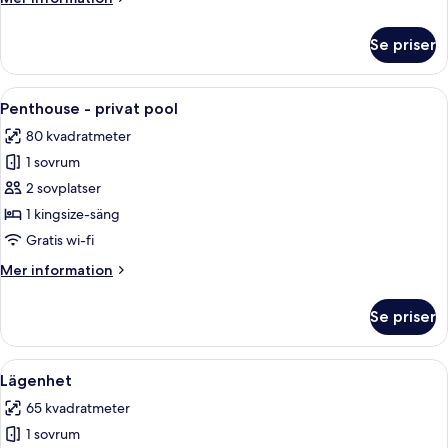
information
om
Se priser
Romantisk
studiosvit
-
Öppna
Ett modernt hotellrum med en stor sän
10
bottenvåning
Penthouse - privat pool
alla
80 kvadratmeter
foton
1 sovrum
för
Penthouse
2 sovplatser
-
1 kingsize-säng
privat
Gratis wi-fi
pool
Mer
Mer information
information
om
Se priser
Penthouse
-
privat
Öppna
Ett modernt sovrum med en stor säng,
7
pool
Lägenhet
alla
65 kvadratmeter
foton
1 sovrum
för