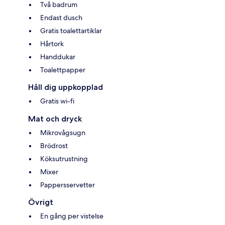
Två badrum
Endast dusch
Gratis toalettartiklar
Hårtork
Handdukar
Toalettpapper
Håll dig uppkopplad
Gratis wi-fi
Mat och dryck
Mikrovågsugn
Brödrost
Köksutrustning
Mixer
Pappersservetter
Övrigt
En gång per vistelse