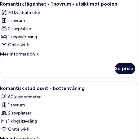
Öppna
13
Romantisk lägenhet - 1 sovrum - utsikt mot poolen
alla
70 kvadratmeter
foton
1 sovrum
för
Romantisk
2 sovplatser
lägenhet
1 kingsize-säng
-
Gratis wi-fi
1
Mer
Mer information
sovrum
information
-
om
Se priser
Romantisk
utsikt
lägenhet
mot
-
Öppna
Ett hotellrum med en säng, en tv, ett s
poolen
19
1
Romantisk studiosvit - bottenvåning
alla
sovrum
60 kvadratmeter
-
foton
utsikt
1 sovrum
för
mot
Romantisk
2 sovplatser
poolen
studiosvit
1 kingsize-säng
-
Gratis wi-fi
bottenvåning
Mer
Mer information