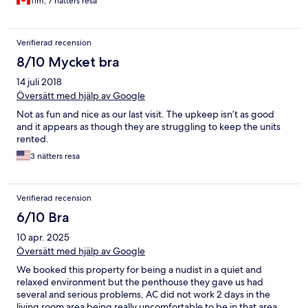
Tim, 7 nätters resa
Verifierad recension
8/10 Mycket bra
14 juli 2018
Översätt med hjälp av Google
Not as fun and nice as our last visit. The upkeep isn’t as good
and it appears as though they are struggling to keep the units
rented.
3 nätters resa
Verifierad recension
6/10 Bra
10 apr. 2025
Översätt med hjälp av Google
We booked this property for being a nudist in a quiet and
relaxed environment but the penthouse they gave us had
several and serious problems, AC did not work 2 days in the
living room area being really uncomfortable to be in that area,