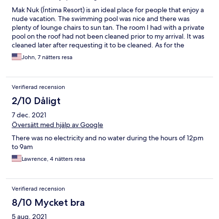
negotiate the prices.
Mak Nuk (Íntima Resort) is an ideal place for people that enjoy a
nude vacation. The swimming pool was nice and there was
plenty of lounge chairs to sun tan. The room I had with a private
pool on the roof had not been cleaned prior to my arrival. It was
cleaned later after requesting it to be cleaned. As for the
restaurant/pool bar. There was a very limited menu, and some
John, 7 nätters resa
times there was no cook. The drinks at the bar were very good,
although with a limited choice. The bar staff could be more
attentive, and in fact some guests left as the bartender/cook
Verifierad recension
was either in the kitchen or busy talking on their phone. I
remember five years ago, the restaurant had excellent food and
2/10 Dåligt
drinks. I was looking forward to that, but the restaurant fell
7 dec. 2021
short. Overall, the hotel is good. Most rooms are to be booked
by private owners like Airbnb. So make sure you have
Översätt med hjälp av Google
WhatsApp on your phone for communication.
There was no electricity and no water during the hours of 12pm
to 9am
Lawrence, 4 nätters resa
Verifierad recension
8/10 Mycket bra
5 aug. 2021