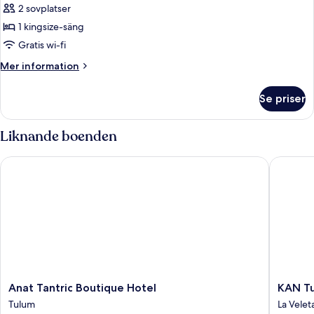
Lägenhet
2 sovplatser
1 kingsize-säng
Gratis wi-fi
Mer
Mer information
information
om
Se priser
Lägenhet
Liknande boenden
Anat Tantric Boutique Hotel
KAN Tul
Anat
KAN
Anat Tantric Boutique Hotel
KAN Tu
Tantric
Tulum
Tulum
La Velet
Boutique
Hotel