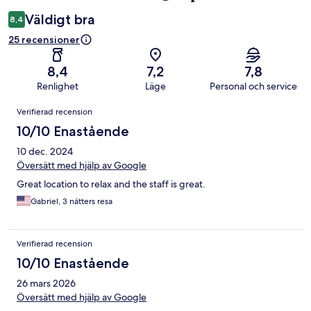
Väldigt bra
8,4
25 recensioner
8,4
7,2
7,8
Renlighet
Läge
Personal och service
Recensioner
Verifierad recension
10/10 Enastående
10 dec. 2024
Översätt med hjälp av Google
Great location to relax and the staff is great.
Gabriel, 3 nätters resa
Verifierad recension
10/10 Enastående
26 mars 2026
Översätt med hjälp av Google