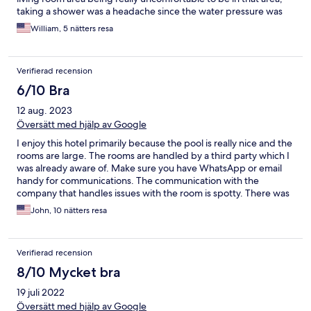
taking a shower was a headache since the water pressure was
very low or minimal the technician who checked it said that it
William, 5 nätters resa
was a worn and obsolete mechanism and which was not fixed or
changed they only apologized for the inconvenience and last
but not least important the cleaning was of very low quality
Verifierad recension
appliances quite rusty and outdated, in the end we chose to just
go to sleep there and not make use of the facilities for the
6/10 Bra
reasons mentioned.
12 aug. 2023
Översätt med hjälp av Google
I enjoy this hotel primarily because the pool is really nice and the
rooms are large. The rooms are handled by a third party which I
was already aware of. Make sure you have WhatsApp or email
handy for communications. The communication with the
company that handles issues with the room is spotty. There was
an issue with the wifi, receiving wrong passwords. There was a
John, 10 nätters resa
water shutoff one day, but it was corrected after several hours.
The hotel is aging but overall it is still nice and a good choice for
people that enjoy a clothing optional environment. The area
Verifierad recension
around the hotel has many good restaurants. There is a wine bar
around the corner and some good pizza places just down the
8/10 Mycket bra
street. There are other little boutique shops and even an Oxxo
19 juli 2022
near by. Taxis are very expensive now. A simple ride around
town is like $200 pesos and to the beach is $400. You have to
Översätt med hjälp av Google