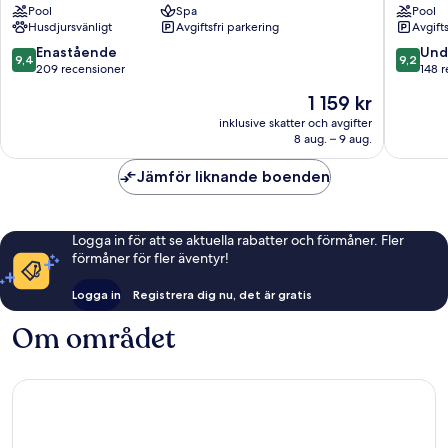
Pool
Spa
Pool
Hotel
La
Husdjursvänligt
Avgiftsfri parkering
Avgift
Tulum
Veleta
9.4
9.2
Enastående
Und
9,4
9,2
av
av
209 recensioner
148 
10,
10,
Priset
1 159 kr
Enastående,
Underba
är
209 recensioner
148 rece
inklusive skatter och avgifter
1 159 kr
8 aug. – 9 aug.
Jämför liknande boenden
Logga in för att se aktuella rabatter och förmåner. Fler
förmåner för fler äventyr!
Logga in
Registrera dig nu, det är gratis
Om området