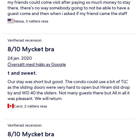
my friends could come visit after paying so much money to stay
there, there’s no way somebody going to not be able to have a
guest come and then when i asked if my friend came the staff
lied and said nobodi came to the front looking for me when i
Nessa, 3 nätters resa
clearly tld them i had my friend coming. No way i would pay
over 1200 for a trip and not be allowed 1 single guest or even
lied to about my guests comin to see me.
Verifierad recension
8/10 Mycket bra
24 jan. 2020
Översätt med hjälp av Google
t and sweet.
Our stay was short but good. The condo could use a bit of TLC
as the sliding doors were very hard to open but Hiram did drop
by and WD 40 the sliders. Not many guests there but All in all it
was pleasant. We will return.
Carol, 2 nätters resa
Verifierad recension
8/10 Mycket bra