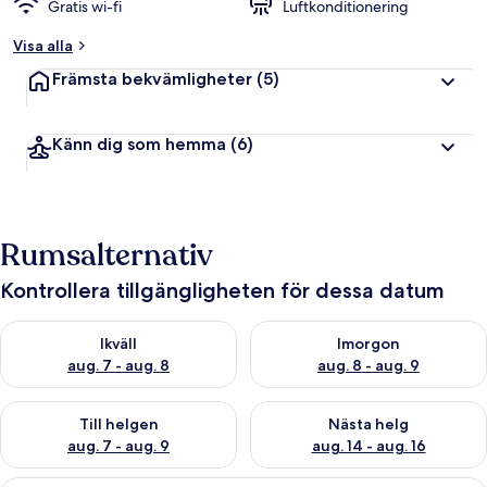
Gratis wi-fi
Luftkonditionering
Visa alla
Främsta bekvämligheter
(5)
Känn dig som hemma
(6)
Rumsalternativ
Kontrollera tillgängligheten för dessa datum
Kontrollera tillgängligheten för ikväll aug. 7 - aug. 8
Kontrollera tillgängligheten f
Ikväll
Imorgon
aug. 7 - aug. 8
aug. 8 - aug. 9
Kontrollera tillgängligheten för den här helgen aug. 7 - aug. 9
Kontrollera tillgängligheten fö
Till helgen
Nästa helg
aug. 7 - aug. 9
aug. 14 - aug. 16
En säng med himmelssäng, en bänk, e