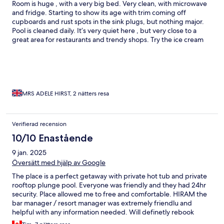
Room is huge , with a very big bed. Very clean, with microwave
and fridge. Starting to show its age with trim coming off
cupboards and rust spots in the sink plugs, but nothing major.
Pool is cleaned daily. It’s very quiet here , but very close to a
great area for restaurants and trendy shops. Try the ice cream
shop around the corner,it’s fab.
MRS ADELE HIRST, 2 nätters resa
Verifierad recension
10/10 Enastående
9 jan. 2025
Översätt med hjälp av Google
The place is a perfect getaway with private hot tub and private
rooftop plunge pool. Everyone was friendly and they had 24hr
security. Place allowed me to free and comfortable. HIRAM the
bar manager / resort manager was extremely friendlu and
helpful with any information needed. Will definetly rebook
again.