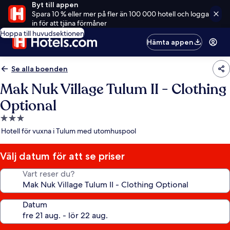
Byt till appen
Spara 10 % eller mer på fler än 100 000 hotell och logga
in för att tjäna förmåner
Hoppa till huvudsektionen
Hämta appen
Se alla boenden
Mak Nuk Village Tulum II - Clothing
Optional
3.0-
stjärnigt
Hotell för vuxna i Tulum med utomhuspool
boende
Välj datum för att se priser
Vart reser du?
Datum