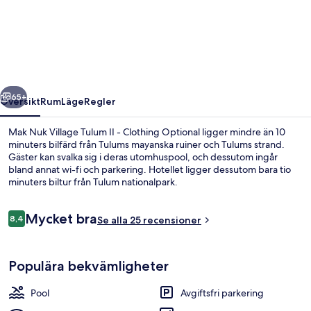
Nuk
Village
Tulum
II
-
regående
Nästa
Clothing
65+
Översikt
Rum
Läge
Regler
Optional
Mak Nuk Village Tulum II - Clothing Optional ligger mindre än 10
minuters bilfärd från Tulums mayanska ruiner och Tulums strand.
Gäster kan svalka sig i deras utomhuspool, och dessutom ingår
bland annat wi-fi och parkering. Hotellet ligger dessutom bara tio
minuters biltur från Tulum nationalpark.
Recensioner
Mycket bra
8,4
Se alla 25 recensioner
8,4 av 10,
Lägenhet | Balkongutsikt
Populära bekvämligheter
Pool
Avgiftsfri parkering