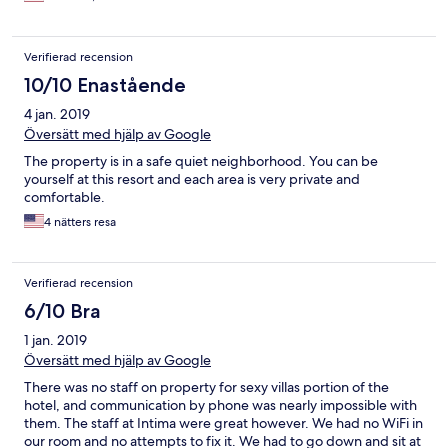
super quiet at night and during the day - felt very isolated
(good thing!) Alex & Eddie kept my room cleaned daily and
made small repairs (nothing major, but was on it)! Cons: Location
Verifierad recension
- can't walk to much, nothing around you at night - getting a cab
was a challenge About 20 mins from the beach each way
10/10 Enastående
4 jan. 2019
Översätt med hjälp av Google
The property is in a safe quiet neighborhood. You can be
yourself at this resort and each area is very private and
comfortable.
4 nätters resa
Verifierad recension
6/10 Bra
1 jan. 2019
Översätt med hjälp av Google
There was no staff on property for sexy villas portion of the
hotel, and communication by phone was nearly impossible with
them. The staff at Intima were great however. We had no WiFi in
our room and no attempts to fix it. We had to go down and sit at