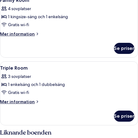
Family Room
alla
4 sovplatser
foton
1 kingsize-säng och 1 enkelsäng
för
Family
Gratis wi-fi
Room
Mer
Mer information
information
om
Se priser
Family
Room
Öppna
Ett badrum med toalett, dusch och ett
1
Triple Room
alla
3 sovplatser
foton
1 enkelsäng och 1 dubbelsäng
för
Triple
Gratis wi-fi
Room
Mer
Mer information
information
om
Se priser
Triple
Room
Liknande boenden