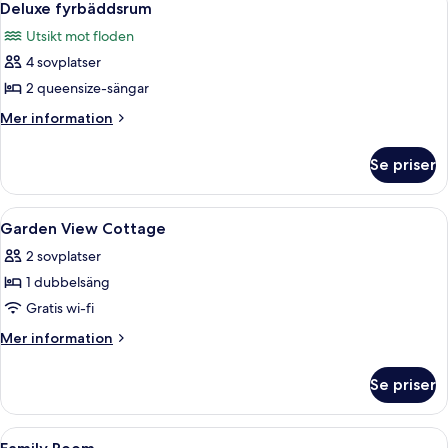
6
Deluxe fyrbäddsrum
alla
Utsikt mot floden
foton
4 sovplatser
för
Deluxe
2 queensize-sängar
fyrbäddsrum
Mer
Mer information
information
om
Se priser
Deluxe
fyrbäddsrum
Öppna
Ett badrum med toalett, dusch och ett
1
Garden View Cottage
alla
2 sovplatser
foton
1 dubbelsäng
för
Garden
Gratis wi-fi
View
Mer
Mer information
Cottage
information
om
Se priser
Garden
View
Cottage
Öppna
Ett badrum med toalett, dusch och ett
1