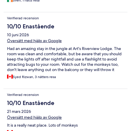
Sven, 1 natts resa
Verifierad recension
10/10 Enastående
10 juni 2026
Översätt med hjälp av Google
Had an amazing stay in the jungle at Art's Riverview Lodge. The
room was clean and comfortable, but be aware that you should
keep the lights off after nightfall and use a flashlight to avoid
attracting bugs to your room. Watch out for the monkeys too,
don't leave anything out on the balcony or they will throw it
away!
Syed Rizwan, 3 nätters resa
Verifierad recension
10/10 Enastående
21 mars 2026
Översätt med hjälp av Google
It is a really neat place. Lots of monkeys