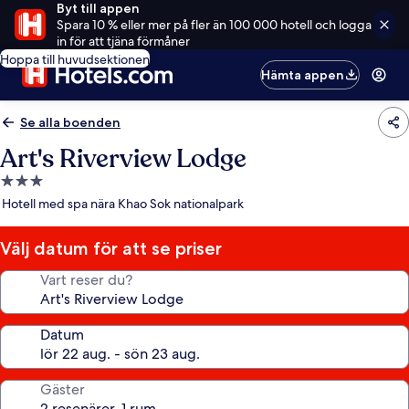
Byt till appen
Spara 10 % eller mer på fler än 100 000 hotell och logga
in för att tjäna förmåner
Hoppa till huvudsektionen
Hämta appen
Se alla boenden
Art's Riverview Lodge
3.0-
stjärnigt
Hotell med spa nära Khao Sok nationalpark
boende
Välj datum för att se priser
Vart reser du?
Datum
Gäster