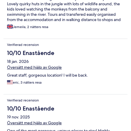
Lovely quirky huts in the jungle with lots of wildlife around, the
kids loved watching the monkeys from the balcony and
swimming in the river. Tours and transfered easily organised
from the accommodation and in walking distance to shops and
restaurants.
Jemeila, 2 nätters resa
Verifierad recension
10/10 Enastående
18 jan. 2026
Översätt med hjälp av Google
Great staff, gorgeous location! I will be back.
eric, 3 nätters resa
Verifierad recension
10/10 Enastående
19 nov. 2025
Översätt med hjälp av Google
One of the most gorgeous, unique places to stay! Highly