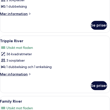
Double
2 sovplatser
River
1 dubbelsäng
Mer
Mer information
information
om
Se priser
Double
River
Öppna
Ett rum med två sängar, var och en me
5
Tripple River
alla
Utsikt mot floden
foton
36 kvadratmeter
för
Tripple
3 sovplatser
River
1 dubbelsäng och 1 enkelsäng
Mer
Mer information
information
om
Se priser
Tripple
River
Öppna
En stuga av trä med fyra sängar, var 
5
Family River
alla
Utsikt mot floden
foton