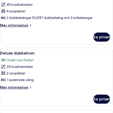
49 kvadratmeter
för
Family
4 sovplatser
River
2 dubbelsängar ELLER 1 dubbelsäng och 2 enkelsängar
Mer
Mer information
information
om
Se priser
Family
River
Öppna
Allergitestade sängkläder, värdeförv
5
Deluxe dubbelrum
alla
Utsikt mot floden
foton
30 kvadratmeter
för
Deluxe
2 sovplatser
dubbelrum
1 queensize-säng
Mer
Mer information
information
om
Se priser
Deluxe
dubbelrum
Öppna
Två gula byggnader med röda tak, som