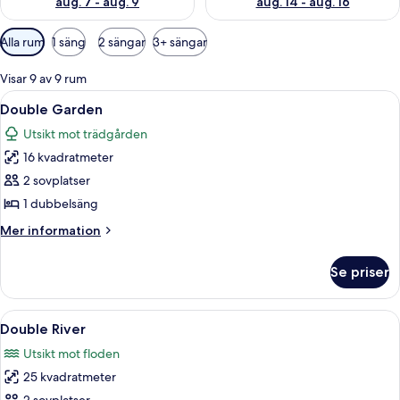
aug. 7 - aug. 9
aug. 14 - aug. 16
Tillgängliga
Alla rum
1 säng
2 sängar
3+ sängar
filter
för
Visar 9 av 9 rum
rum
Öppna
Double Garden | Allergitestade sängk
5
Double Garden
alla
Utsikt mot trädgården
foton
16 kvadratmeter
för
Double
2 sovplatser
Garden
1 dubbelsäng
Mer
Mer information
information
om
Se priser
Double
Garden
Öppna
En stuga med träpanel, ett rum med en
6
Double River
alla
Utsikt mot floden
foton
25 kvadratmeter
för