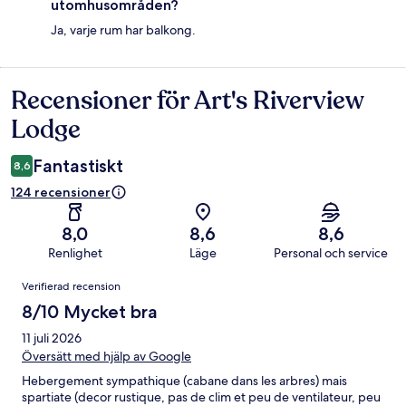
utomhusområden?
Ja, varje rum har balkong.
Recensioner för Art's Riverview
Recensioner
Lodge
Fantastiskt
8,6
124 recensioner
8,0
8,6
8,6
Renlighet
Läge
Personal och service
Recensioner
Verifierad recension
8/10 Mycket bra
11 juli 2026
Översätt med hjälp av Google
Hebergement sympathique (cabane dans les arbres) mais
spartiate (decor rustique, pas de clim et peu de ventilateur, peu