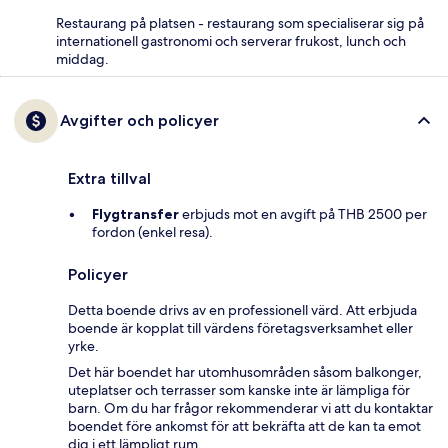
Restaurang på platsen - restaurang som specialiserar sig på
internationell gastronomi och serverar frukost, lunch och
middag.
Avgifter och policyer
Extra tillval
Flygtransfer
erbjuds mot en avgift på THB 2500 per
fordon (enkel resa).
Policyer
Detta boende drivs av en professionell värd. Att erbjuda
boende är kopplat till värdens företagsverksamhet eller
yrke.
Det här boendet har utomhusområden såsom balkonger,
uteplatser och terrasser som kanske inte är lämpliga för
barn. Om du har frågor rekommenderar vi att du kontaktar
boendet före ankomst för att bekräfta att de kan ta emot
dig i ett lämpligt rum.