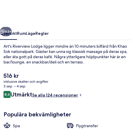
regående
Nästa
43+
Översikt
Rum
Läge
Regler
Art's Riverview Lodge ligger mindre än 10 minuters bilfärd från Khao
Sok nationalpark. Gäster kan unna sig klassisk massage på deras spa,
eller äta gott på deras kafé. Några ytterligare höjdpunkter här är en
bar/lounge, en snackbar/deli och en terrass.
Det
516 kr
nuvarande
inklusive skatter och avgifter
priset
3 sep. – 4 sep.
är
Recensioner
Utmärkt
8,6
Exteriör
Se alla 124 recensioner
516 kr
8,6 av 10,
Populära bekvämligheter
Spa
Flygtransfer