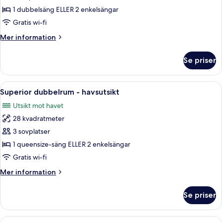
-
1 dubbelsäng ELLER 2 enkelsängar
bottenvåning
Gratis wi-fi
Mer
Mer information
information
om
Se priser
Dubbelrum
-
bottenvåning
Öppna
Ett hotellrum med en säng, ett skrivbo
5
Superior dubbelrum - havsutsikt
alla
Utsikt mot havet
foton
28 kvadratmeter
för
Superior
3 sovplatser
dubbelrum
1 queensize-säng ELLER 2 enkelsängar
-
Gratis wi-fi
havsutsikt
Mer
Mer information
information
om
Se priser
Superior
dubbelrum
-
Öppna
Ett rymligt sovrum med en stor säng, 