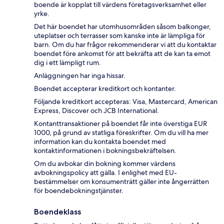
boende är kopplat till värdens företagsverksamhet eller
yrke.
Det här boendet har utomhusområden såsom balkonger,
uteplatser och terrasser som kanske inte är lämpliga för
barn. Om du har frågor rekommenderar vi att du kontaktar
boendet före ankomst för att bekräfta att de kan ta emot
dig i ett lämpligt rum.
Anläggningen har inga hissar.
Boendet accepterar kreditkort och kontanter.
Följande kreditkort accepteras: Visa, Mastercard, American
Express, Discover och JCB International.
Kontanttransaktioner på boendet får inte överstiga EUR
1000, på grund av statliga föreskrifter. Om du vill ha mer
information kan du kontakta boendet med
kontaktinformationen i bokningsbekräftelsen.
Om du avbokar din bokning kommer värdens
avbokningspolicy att gälla. I enlighet med EU-
bestämmelser om konsumenträtt gäller inte ångerrätten
för boendebokningstjänster.
Boendeklass