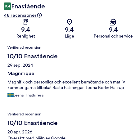
Enastående
9,4
48 recensioner
9,4
9,4
9,4
Renlighet
Läge
Personal och service
Recensioner
Verifierad recension
10/10 Enastående
29 sep. 2024
Magnifique
Magnifik och personligt och excellent bemötande och mat! Vi
kommer gärna tillbaka! Bästa hälsningar, Leena Berlin Hallrup
Leena, 1 natts resa
Verifierad recension
10/10 Enastående
20 apr. 2026
Översätt med hjälp av Google