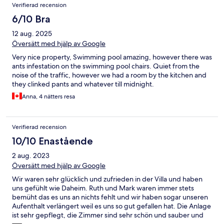
Verifierad recension
6/10 Bra
12 aug. 2025
Översätt med hjälp av Google
Very nice property, Swimming pool amazing, however there was
ants infestation on the swimming pool chairs. Quiet from the
noise of the traffic, however we had a room by the kitchen and
they clinked pants and whatever till midnight.
Anna, 4 nätters resa
Verifierad recension
10/10 Enastående
2 aug. 2023
Översätt med hjälp av Google
Wir waren sehr glücklich und zufrieden in der Villa und haben
uns gefühlt wie Daheim. Ruth und Mark waren immer stets
bemüht das es uns an nichts fehlt und wir haben sogar unseren
Aufenthalt verlängert weil es uns so gut gefallen hat. Die Anlage
ist sehr gepflegt, die Zimmer sind sehr schön und sauber und
das Essen war ausgezeichnet. Wir freuen uns schon darauf