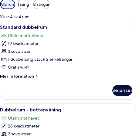
Tillgängliga
Alla rum
1 säng
2 sängar
filter
för
Visar 4 av 4 rum
rum
Öppna
Ett hotellrum med en säng, gardiner, 
2
Standard dubbelrum
alla
Utsikt mot kullarna
foton
19 kvadratmeter
för
Standard
3 sovplatser
dubbelrum
1 dubbelsäng ELLER 2 enkelsängar
Gratis wi-fi
Mer
Mer information
information
om
Se priser
Standard
dubbelrum
Öppna
Ett sovrum med en stor säng, ett skri
4
Dubbelrum - bottenvåning
alla
Utsikt mot havet
foton
28 kvadratmeter
för
Dubbelrum
3 sovplatser