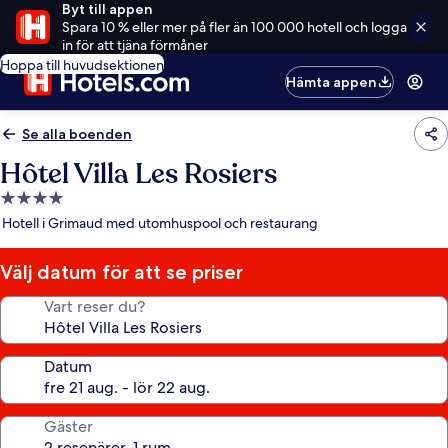
Byt till appen
Spara 10 % eller mer på fler än 100 000 hotell och logga
in för att tjäna förmåner
Hoppa till huvudsektionen
Hämta appen
Se alla boenden
Hôtel Villa Les Rosiers
4.0-
stjärnigt
Hotell i Grimaud med utomhuspool och restaurang
boende
Välj datum för att se priser
Vart reser du?
Datum
Gäster