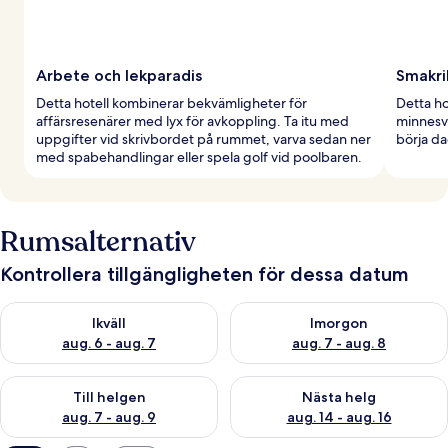
Arbete och lekparadis
Smakri
Detta hotell kombinerar bekvämligheter för
Detta ho
affärsresenärer med lyx för avkoppling. Ta itu med
minnesvä
uppgifter vid skrivbordet på rummet, varva sedan ner
börja d
med spabehandlingar eller spela golf vid poolbaren.
Rumsalternativ
Kontrollera tillgängligheten för dessa datum
Kontrollera tillgängligheten för ikväll aug. 6 - aug. 7
Kontrollera tillgängligheten f
Ikväll
Imorgon
aug. 6 - aug. 7
aug. 7 - aug. 8
Kontrollera tillgängligheten för den här helgen aug. 7 - aug. 9
Kontrollera tillgängligheten fö
Till helgen
Nästa helg
aug. 7 - aug. 9
aug. 14 - aug. 16