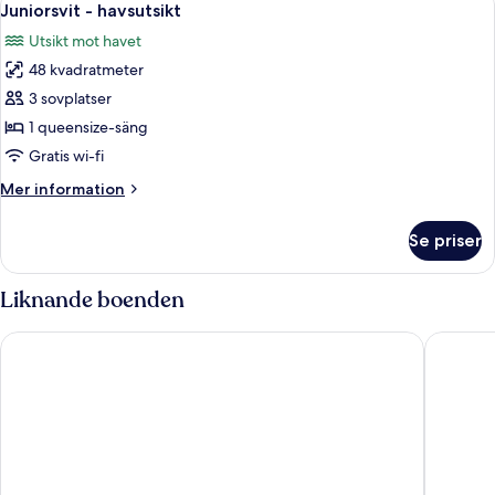
5
havsutsikt
Juniorsvit - havsutsikt
alla
Utsikt mot havet
foton
48 kvadratmeter
för
Juniorsvit
3 sovplatser
-
1 queensize-säng
havsutsikt
Gratis wi-fi
Mer
Mer information
information
om
Se priser
Juniorsvit
-
havsutsikt
Liknande boenden
Le Suffren Hotel, Golfe de Saint-Tropez
Garden &