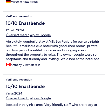
Marco, 5 nätters resa
nächstes Jahr wieder zu kommen.
Verifierad recension
10/10 Enastående
12 okt. 2024
Översätt med hjälp av Google
Absolutely wonderful stay at Villa Les Rosiers for our two nights.
Beautiful small boutique hotel with good sized rooms, private
outdoor patio, beautiful pool area and lounging areas
throughout the property to relax. The owner couple were so
hospitable and friendly and inviting. We dined at the hotel one
night and it was by far our best dining experience during our
Anthony, 2 nätters resa
entire time in France!! The chef did an exquisite meal for us both
as my wife loved her lamb dish and my freshly caught sea bream
was fantastic. Would highly recommend this boutique hotel.
Verifierad recension
10/10 Enastående
7 maj 2024
Översätt med hjälp av Google
Located in very nice area. Very friendly staff who are ready to