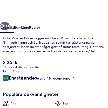
Rosiers
regående
Nästa
34+
Översikt
Rum
Läge
Regler
Hôtel Villa Les Rosiers ligger mindre än 15 minuters bilfärd från
Grimauds hamn och St. Tropez hamn. Här kan gäster unna sig
spatjänster, innan de äter något gott på deras restaurang. Det finns
även en utomhuspool, en bar vid poolen och en snackbar/deli.
Det
3 361 kr
nuvarande
inklusive skatter och avgifter
priset
1 sep. – 2 sep.
är
Recensioner
Enastående
9,4
Restaurang utomhus
Se alla 48 recensioner
3 361 kr
9,4 av 10,
Populära bekvämligheter
Pool
Spa