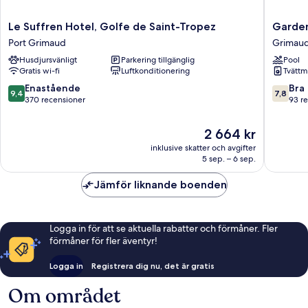
Le
Garden
Le Suffren Hotel, Golfe de Saint-Tropez
Garden
Suffren
&
Port Grimaud
Grimau
Hotel,
City
Husdjursvänligt
Parkering tillgänglig
Pool
Golfe
Les
Gratis wi-fi
Luftkonditionering
Tvättm
de
Bastides
Saint-
de
9.4
7.8
Enastående
Bra
9,4
7,8
Tropez
Grimau
av
av
370 recensioner
93 r
Port
Grimau
10,
10,
Grimaud
Enastående,
Bra,
Priset
2 664 kr
370 recensioner
93 rece
är
inklusive skatter och avgifter
2 664 kr
5 sep. – 6 sep.
Jämför liknande boenden
Logga in för att se aktuella rabatter och förmåner. Fler
förmåner för fler äventyr!
Logga in
Registrera dig nu, det är gratis
Om området