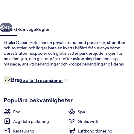
regående
Nästa
48+
Översikt
Rum
Läge
Regler
Eftalia Ocean Hotel har en privat strand med parasoller, strandbar
och solstolar, och ligger bara en kvarts bilfärd från Alanya hamn.
Deras 2 utomhuspooler och gratis vattenpark erbjuder nöjen för
hela familjen, och gäster på jakt efter avkoppling kan unna sig
massage, ansiktsbehandlingar och kroppsbehandlingar på deras
spa. Du kan välja mellan 3 restauranger eller bara ta en drink i en
bar/lounge. Detta hotell med all-inclusive erbjuder även gäster
Recensioner
Bra
tillgång till en inomhuspool, en gratis barnklubb och en bar vid
7,2
Se alla 11 recensioner
7,2 av 10,
poolen.
Inomhuspool, 2 utomhuspooler, parasol
Populära bekvämligheter
Pool
Spa
Avgiftsfri parkering
Gratis wi-fi
Restaurang
Luftkonditionering