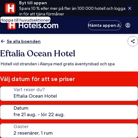
Byt till appen
Spara 10 % eller mer på fler än 100 000 hotell och logga
in för att tjäna förmåner
Hoppa till huvudsektionen
Hämta appen
Se alla boenden
Eftalia Ocean Hotel
Hotell vid stranden i Alanya med gratis äventyrsbad och spa
Välj datum för att se priser
Vart reser du?
Datum
Gäster