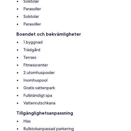
Solstolar
Parasoller
Solstolar
Parasoller
Boendet och bekvämligheter
1 byggnad
Trädgård
Terrass
Fitnesscenter
2 utomhuspooler
Inomhuspool
Gratis vattenpark
Fullständigt spa
Vattenrutschkana
Tillgänglighetsanpassning
Hiss
Rullstolsanpassad parkering