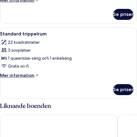
Mer information
information
om
Se priser
Standard
enkelrum
Öppna
LCD-tv
4
Standard trippelrum
alla
22 kvadratmeter
foton
3 sovplatser
för
Standard
1 queensize-säng och 1 enkelsäng
trippelrum
Gratis wi-fi
Mer
Mer information
information
om
Se priser
Standard
trippelrum
Liknande boenden
Senza The Inn Resort & Spa
Galaxy B