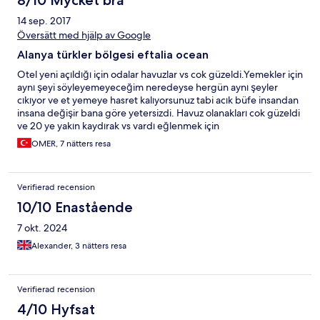
8/10 Mycket bra
kleinere Hotels in Zukunft buchen. Die Wasserlandschaften
14 sep. 2017
waren hingegen super aber auch hier mangelte es an
Sauberkeit.
Översätt med hjälp av Google
Alanya türkler bölgesi eftalia ocean
Otel yeni açıldığı için odalar havuzlar vs cok güzeldi.Yemekler için
aynı şeyi söyleyemeyeceğim neredeyse hergün aynı şeyler
cıkıyor ve et yemeye hasret kalıyorsunuz tabi acık büfe insandan
insana değişir bana göre yetersizdi. Havuz olanakları cok güzeldi
ve 20 ye yakın kaydırak vs vardı eğlenmek için
yeterliydi.Genellikle güzeldi herşey iyi vakit geçirdik he bir de
OMER, 7 nätters resa
içilebilecek tek içki bira ve cindi gerisi fasa fiso yani açık büfe ve
içki olayından çok birşey beklemeyin.
Verifierad recension
10/10 Enastående
7 okt. 2024
Alexander, 3 nätters resa
Verifierad recension
4/10 Hyfsat