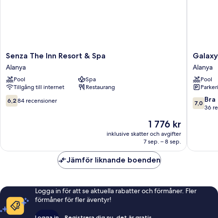
Senza
Galaxy
Senza The Inn Resort & Spa
Galaxy
The
Beach
Alanya
Alanya
Inn
Hotel
Pool
Spa
Pool
Resort
Alanya
Tillgång till internet
Restaurang
Parkeri
&
Spa
6.2
7.0
Bra
6,2
84 recensioner
7,0
Alanya
av
av
36 r
10,
10,
Priset
1 776 kr
84 recensioner
Bra,
är
36 rece
inklusive skatter och avgifter
1 776 kr
7 sep. – 8 sep.
Jämför liknande boenden
Logga in för att se aktuella rabatter och förmåner. Fler
förmåner för fler äventyr!
Logga in
Registrera dig nu, det är gratis