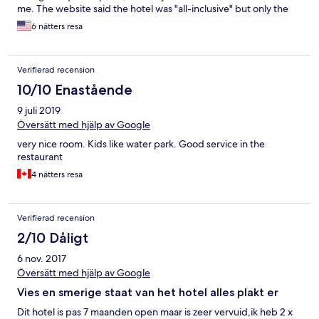
me. The website said the hotel was "all-inclusive" but only the
general meals were included. Many extra things, including ice
6 nätters resa
cream, were chargeable. There were always lines at the meals
and it was almost impossible to find a table. All of the pools were
crowded and the music was really loud near the pools. It wasn't
Verifierad recension
a place for resting or relaxing. If you want a noisy, but possibly
fun for families with little kids, vacation then this may be the
10/10 Enastående
place for you. The service was reasonably good, inspite of the
9 juli 2019
other drawbacks.
Översätt med hjälp av Google
very nice room. Kids like water park. Good service in the
restaurant
4 nätters resa
Verifierad recension
2/10 Dåligt
6 nov. 2017
Översätt med hjälp av Google
Vies en smerige staat van het hotel alles plakt er
Dit hotel is pas 7 maanden open maar is zeer vervuid,ik heb 2 x