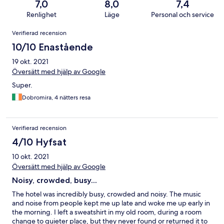
7,0
8,0
7,4
Renlighet
Läge
Personal och service
Recensioner
Verifierad recension
10/10 Enastående
19 okt. 2021
Översätt med hjälp av Google
Super.
Dobromira, 4 nätters resa
Verifierad recension
4/10 Hyfsat
10 okt. 2021
Översätt med hjälp av Google
Noisy, crowded, busy...
The hotel was incredibly busy, crowded and noisy. The music
and noise from people kept me up late and woke me up early in
the morning. I left a sweatshirt in my old room, during a room
change to quieter place, but they never found or returned it to