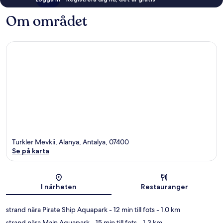
Om området
Turkler Mevkii, Alanya, Antalya, 07400
Se på karta
Karta
I närheten
Restauranger
strand nära Pirate Ship Aquapark
- 12 min till fots
- 1.0 km
strand nära Main Aquapark
- 15 min till fots
- 1.3 km