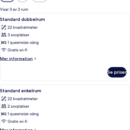
filter
för
Visar 3 av 3 rum
rum
Öppna
Minibar med vissa gratis produkter o
4
Standard dubbelrum
alla
22 kvadratmeter
foton
3 sovplatser
för
Standard
1 queensize-säng
dubbelrum
Gratis wi-fi
Mer
Mer information
information
om
Se priser
Standard
dubbelrum
Öppna
Minibar med vissa gratis produkter o
4
Standard enkelrum
alla
22 kvadratmeter
foton
2 sovplatser
för
Standard
1 queensize-säng
enkelrum
Gratis wi-fi
Mer