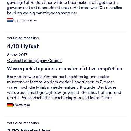
gevraagd of ze de kamer wilde schoonmaken ,dat gebeurde
gewoon niet dat is een slechte zaak. Het eten was 10 x niks alles
koud en weinig variatie,geen aanrader.
Elly, 1 natts resa
Verifierad recension
4/10 Hyfsat
3 nov. 2017
Översätt med hjälp av Google
Wasserparks top aber ansonsten nicht zu empfehlen
Bei Anreise war das Zimmer noch nicht fertig und später
mussten wir feststellen dass weder Handtücher im Zimmer
waren noch die Minibar wieder aufgefüllt wurde. Der Boden
wurde auch nicht gefegt bzw. gewischt. Gleiches traf uns rund
um die Poollandschaft an. Aschenkippen und leere Gläser
säumten den Boden obwohl genügend Aschenbecher und
1 natts resa
Becherstationen vorhanden waren. Das Personal kam mit der
Reinigung nicht nach was sicherlich auch am Verhalten der All-
inclusive Kunden mit lag. Das Essen war auch nicht der Hit und
Verifierad recension
entsprechend der Größe der Anlage eher eine lieblose
Massenabfertigung. Unser Fazit, besser Halbpension und