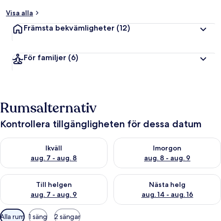
Visa alla
Främsta bekvämligheter
(12)
För familjer
(6)
Rumsalternativ
Kontrollera tillgängligheten för dessa datum
Kontrollera tillgängligheten för ikväll aug. 7 - aug. 8
Kontrollera tillgängligheten f
Ikväll
Imorgon
aug. 7 - aug. 8
aug. 8 - aug. 9
Kontrollera tillgängligheten för den här helgen aug. 7 - aug. 9
Kontrollera tillgängligheten fö
Till helgen
Nästa helg
aug. 7 - aug. 9
aug. 14 - aug. 16
Tillgängliga
Alla rum
1 säng
2 sängar