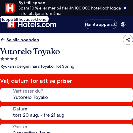
Byt till appen
Spara 10 % eller mer på fler än 100 000 hotell och logga
in för att tjäna förmåner
Hoppa till huvudsektionen
Hämta appen
Se alla boenden
Yutorelo Toyako
3.5-
stjärnigt
Ryokan i bergen nära Toyako Hot Spring
boende
Välj datum för att se priser
Vart reser du?
Datum
Gäster