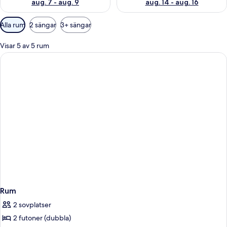
aug. 7 - aug. 9
aug. 14 - aug. 16
Tillgängliga
Alla rum
2 sängar
3+ sängar
filter
för
Visar 5 av 5 rum
rum
Rum
2 sovplatser
2 futoner (dubbla)