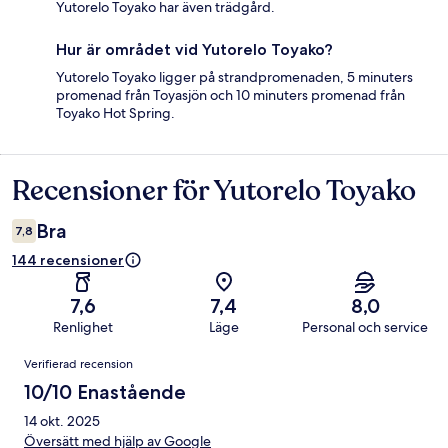
Yutorelo Toyako har även trädgård.
Hur är området vid Yutorelo Toyako?
Yutorelo Toyako ligger på strandpromenaden, 5 minuters
promenad från Toyasjön och 10 minuters promenad från
Toyako Hot Spring.
Recensioner för Yutorelo Toyako
Recensioner
Bra
7,8
144 recensioner
7,6
7,4
8,0
Renlighet
Läge
Personal och service
Recensioner
Verifierad recension
10/10 Enastående
14 okt. 2025
Översätt med hjälp av Google