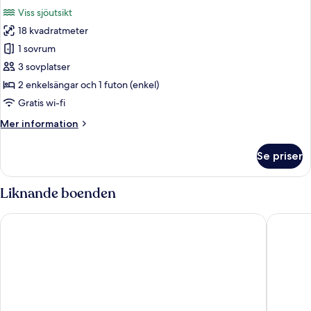
alla
rökare
Viss sjöutsikt
(Japanese
foton
Style)
18 kvadratmeter
för
Tvåbäddsrum
1 sovrum
i
3 sovplatser
japansk
2 enkelsängar och 1 futon (enkel)
stil
Gratis wi-fi
-
Mer
Mer information
icke-
information
rökare
om
Se priser
(2
Tvåbäddsrum
i
beds)
japansk
Liknande boenden
stil
-
Midorinokaze Resort Kitayuzawa
Dai-ichi
icke-
rökare
(2
beds)