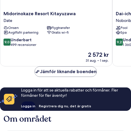
Midorinokaze
Dai-
Midorinokaze Resort Kitayuzawa
Dai-ic
Resort
ichi
Date
Noborib
Kitayuzawa
Takimot
Onsen
Flygtransfer
Pool
Date
Noborib
Avgiftsfri parkering
Gratis wi-fi
Spa
9.0
9.2
Underbart
Und
9,0
9,2
av
av
499 recensioner
1 36
10,
10,
Priset
2 572 kr
Underbart,
Underba
är
499 recensioner
1 360 re
31 aug. – 1 sep.
2 572 kr
Jämför liknande boenden
Logga in för att se aktuella rabatter och förmåner. Fler
förmåner för fler äventyr!
Logga in
Registrera dig nu, det är gratis
Om området