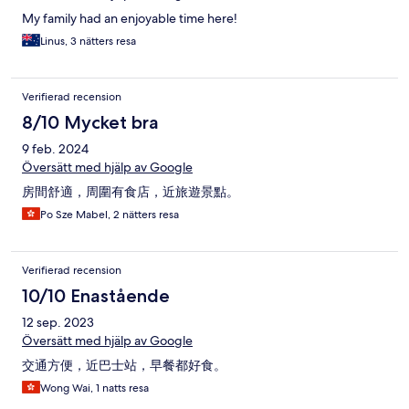
My family had an enjoyable time here!
Linus, 3 nätters resa
Verifierad recension
8/10 Mycket bra
9 feb. 2024
Översätt med hjälp av Google
房間舒適，周圍有食店，近旅遊景點。
Po Sze Mabel, 2 nätters resa
Verifierad recension
10/10 Enastående
12 sep. 2023
Översätt med hjälp av Google
交通方便，近巴士站，早餐都好食。
Wong Wai, 1 natts resa