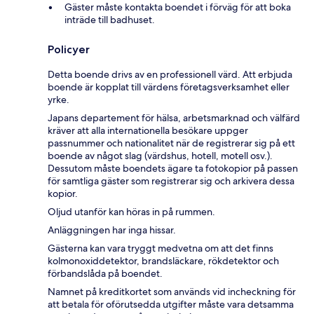
Gäster måste kontakta boendet i förväg för att boka
inträde till badhuset.
Policyer
Detta boende drivs av en professionell värd. Att erbjuda
boende är kopplat till värdens företagsverksamhet eller
yrke.
Japans departement för hälsa, arbetsmarknad och välfärd
kräver att alla internationella besökare uppger
passnummer och nationalitet när de registrerar sig på ett
boende av något slag (värdshus, hotell, motell osv.).
Dessutom måste boendets ägare ta fotokopior på passen
för samtliga gäster som registrerar sig och arkivera dessa
kopior.
Oljud utanför kan höras in på rummen.
Anläggningen har inga hissar.
Gästerna kan vara tryggt medvetna om att det finns
kolmonoxiddetektor, brandsläckare, rökdetektor och
förbandslåda på boendet.
Namnet på kreditkortet som används vid incheckning för
att betala för oförutsedda utgifter måste vara detsamma