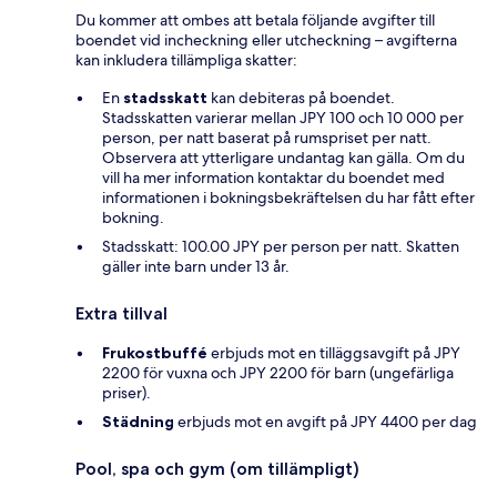
Du kommer att ombes att betala följande avgifter till
boendet vid incheckning eller utcheckning – avgifterna
kan inkludera tillämpliga skatter:
En
stadsskatt
kan debiteras på boendet.
Stadsskatten varierar mellan JPY 100 och 10 000 per
person, per natt baserat på rumspriset per natt.
Observera att ytterligare undantag kan gälla. Om du
vill ha mer information kontaktar du boendet med
informationen i bokningsbekräftelsen du har fått efter
bokning.
Stadsskatt: 100.00 JPY per person per natt. Skatten
gäller inte barn under 13 år.
Extra tillval
Frukostbuffé
erbjuds mot en tilläggsavgift på JPY
2200 för vuxna och JPY 2200 för barn (ungefärliga
priser).
Städning
erbjuds mot en avgift på JPY 4400 per dag
Pool, spa och gym (om tillämpligt)