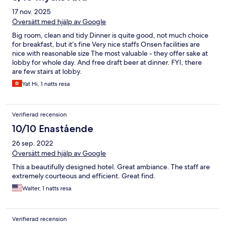
17 nov. 2025
Översätt med hjälp av Google
Big room, clean and tidy Dinner is quite good, not much choice
for breakfast, but it’s fine Very nice staffs Onsen facilities are
nice with reasonable size The most valuable - they offer sake at
lobby for whole day. And free draft beer at dinner. FYI, there
are few stairs at lobby.
Yat Hi, 1 natts resa
Verifierad recension
10/10 Enastående
26 sep. 2022
Översätt med hjälp av Google
This a beautifully designed hotel. Great ambiance. The staff are
extremely courteous and efficient. Great find.
Walter, 1 natts resa
Verifierad recension