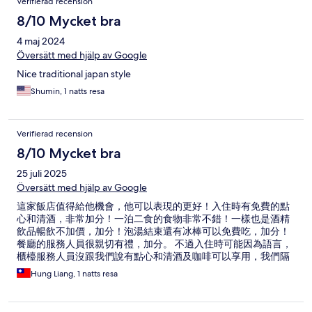
Verifierad recension
8/10 Mycket bra
4 maj 2024
Översätt med hjälp av Google
Nice traditional japan style
Shumin, 1 natts resa
Verifierad recension
8/10 Mycket bra
25 juli 2025
Översätt med hjälp av Google
這家飯店值得給他機會，他可以表現的更好！入住時有免費的點
心和清酒，非常加分！一泊二食的食物非常不錯！一樣也是酒精
飲品暢飲不加價，加分！泡湯結束還有冰棒可以免費吃，加分！
餐廳的服務人員很親切有禮，加分。 不過入住時可能因為語言，
櫃檯服務人員沒跟我們說有點心和清酒及咖啡可以享用，我們隔
天才知道，也沒機會享用了！另外，房間冷氣超爛，不過這裡一
Hung Liang, 1 natts resa
年有大概300天以上不太需要冷氣，所以問題不大！我覺得如果
來洞爺湖想要找cp值好的飯店可以考慮！