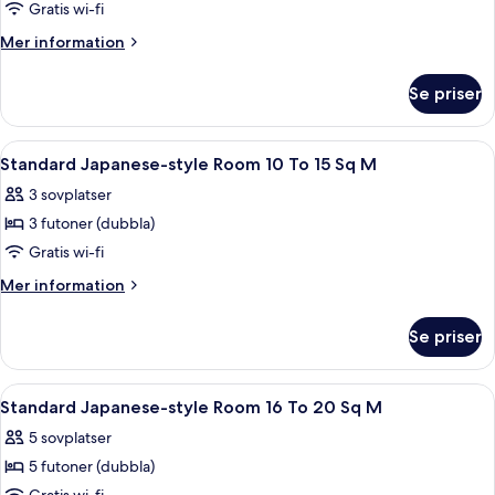
Gratis wi-fi
Mer
Mer information
information
om
Se priser
Rum
Öppna
Ett traditionellt japanskt rum med tata
1
Standard Japanese-style Room 10 To 15 Sq M
alla
3 sovplatser
foton
3 futoner (dubbla)
för
Standard
Gratis wi-fi
Japanese-
Mer
Mer information
style
information
om
Room
Se priser
Standard
10
Japanese-
To
style
Öppna
Ett rum med tatamimattor på golvet, en
1
15
Room
Standard Japanese-style Room 16 To 20 Sq M
alla
10
Sq
5 sovplatser
To
foton
M
15
5 futoner (dubbla)
för
Sq