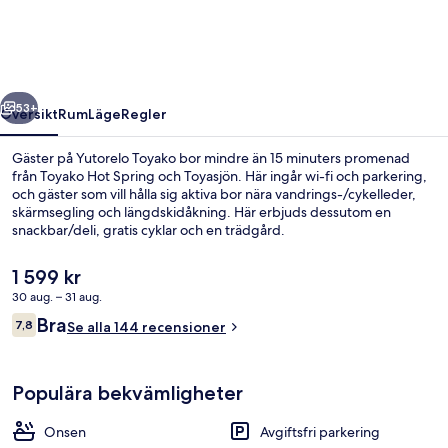
regående
Nästa
53+
Översikt
Rum
Läge
Regler
Gäster på Yutorelo Toyako bor mindre än 15 minuters promenad
från Toyako Hot Spring och Toyasjön. Här ingår wi-fi och parkering,
och gäster som vill hålla sig aktiva bor nära vandrings-/cykelleder,
skärmsegling och längdskidåkning. Här erbjuds dessutom en
snackbar/deli, gratis cyklar och en trädgård.
Det
1 599 kr
nuvarande
30 aug. – 31 aug.
priset
Recensioner
Bra
Varma källor
7,8
är
Se alla 144 recensioner
7,8 av 10,
1 599 kr
Populära bekvämligheter
Onsen
Avgiftsfri parkering