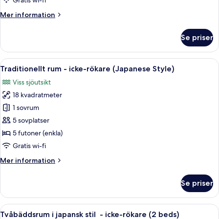
Standard
Gratis wi-fi
M
Japanese-
Mer
Mer information
style
information
om
Room
Se priser
Standard
16
Japanese-
To
style
Öppna
Ett rum med tatamimattor på golvet, en
6
20
Room
Traditionellt rum - icke-rökare (Japanese Style)
alla
16
Sq
Viss sjöutsikt
To
foton
M
20
18 kvadratmeter
för
Sq
Traditionellt
1 sovrum
M
rum
5 sovplatser
-
5 futoner (enkla)
icke-
Gratis wi-fi
rökare
Mer
Mer information
(Japanese
information
Style)
om
Se priser
Traditionellt
rum
-
Öppna
Ett hotellrum med två sängar, en sittg
7
icke-
Tvåbäddsrum i japansk stil - icke-rökare (2 beds)