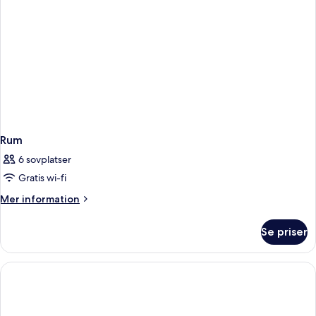
Rum
6 sovplatser
Gratis wi-fi
Mer
Mer information
information
om
Se priser
Rum