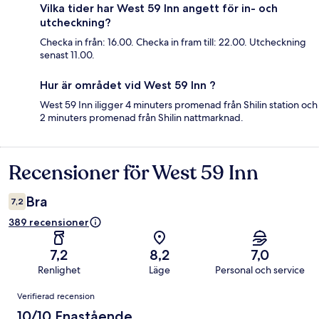
Vilka tider har West 59 Inn angett för in- och
utcheckning?
Checka in från: 16.00. Checka in fram till: 22.00. Utcheckning
senast 11.00.
Hur är området vid West 59 Inn ?
West 59 Inn iligger 4 minuters promenad från Shilin station och
2 minuters promenad från Shilin nattmarknad.
Recensioner för West 59 Inn
Recensioner
Bra
7,2
389 recensioner
7,2
8,2
7,0
Renlighet
Läge
Personal och service
Recensioner
Verifierad recension
10/10 Enastående