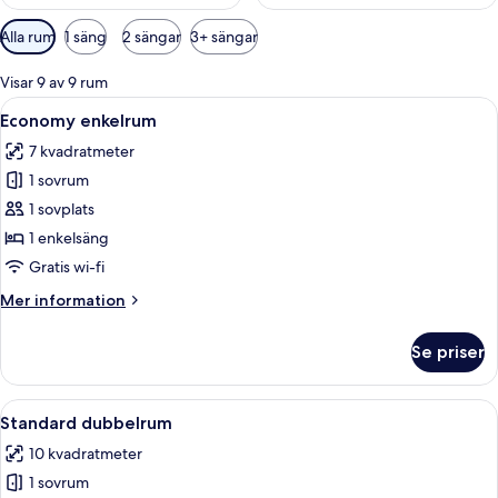
Tillgängliga
Alla rum
1 säng
2 sängar
3+ sängar
filter
för
Visar 9 av 9 rum
rum
Öppna
Ett hotellrum med dusch, toalett, sä
6
Economy enkelrum
alla
7 kvadratmeter
foton
1 sovrum
för
Economy
1 sovplats
enkelrum
1 enkelsäng
Gratis wi-fi
Mer
Mer information
information
om
Se priser
Economy
enkelrum
Öppna
Ett hotellrum med en säng, en garderob
8
Standard dubbelrum
alla
10 kvadratmeter
foton
1 sovrum
för