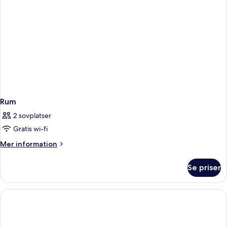
Rum
2 sovplatser
Gratis wi-fi
Mer
Mer information
information
om
Se priser
Rum