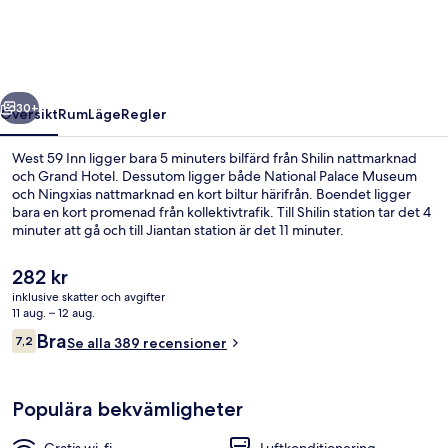
regående
Nästa
30+
Översikt
Rum
Läge
Regler
West 59 Inn ligger bara 5 minuters bilfärd från Shilin nattmarknad
och Grand Hotel. Dessutom ligger både National Palace Museum
och Ningxias nattmarknad en kort biltur härifrån. Boendet ligger
bara en kort promenad från kollektivtrafik. Till Shilin station tar det 4
minuter att gå och till Jiantan station är det 11 minuter.
Det
282 kr
nuvarande
inklusive skatter och avgifter
priset
11 aug. – 12 aug.
Sittområde i lobbyn
är
Recensioner
Bra
7,2
Se alla 389 recensioner
282 kr
7,2 av 10,
Populära bekvämligheter