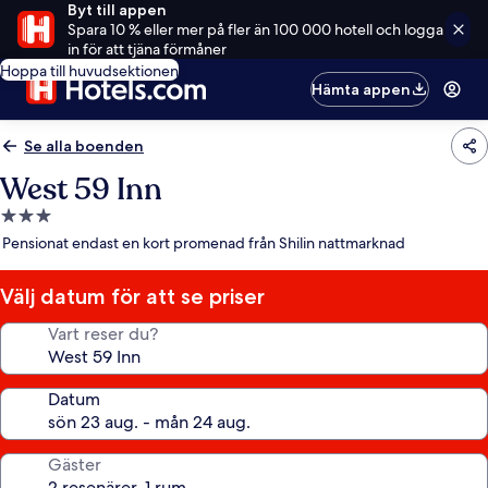
Byt till appen
Spara 10 % eller mer på fler än 100 000 hotell och logga
in för att tjäna förmåner
Hoppa till huvudsektionen
Hämta appen
Se alla boenden
West 59 Inn
3.0-
stjärnigt
Pensionat endast en kort promenad från Shilin nattmarknad
boende
Välj datum för att se priser
Vart reser du?
Datum
Gäster