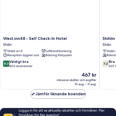
West.inn48
Shihlin
West.inn48 - Self Check-In Hotel
Shihli
-
Metro
Shilin
Shilin
Self
Home
Gratis wi-fi
Luftkonditionering
Gratis 
Check-
Shilin
Reception dygnet runt
Rökning förbjuden
Röknin
In
Hotel
8.0
7.2
Väldigt bra
Bra
8,0
7,2
Shilin
av
av
403 recensioner
207 
10,
10,
Priset
467 kr
Väldigt
Bra,
är
bra,
207 rec
inklusive skatter och avgifter
467 kr
10 aug. – 11 aug.
403 recensioner
Jämför liknande boenden
Logga in för att se aktuella rabatter och förmåner. Fler
förmåner för fler äventyr!