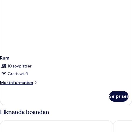
Rum
10 sovplatser
Gratis wi-fi
Mer
Mer information
information
om
Se priser
Rum
Liknande boenden
West.inn48 - Self Check-In Hotel
Shihlin