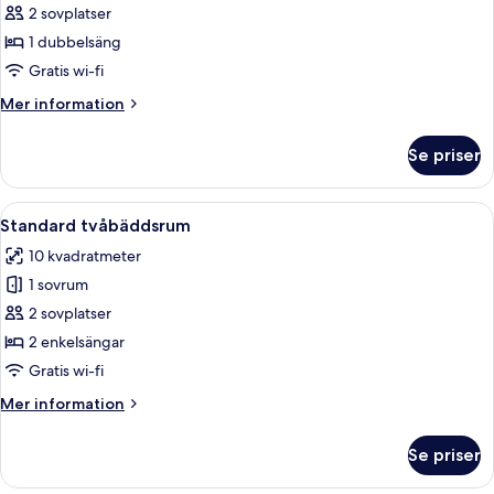
Standard
2 sovplatser
dubbelrum
1 dubbelsäng
Gratis wi-fi
Mer
Mer information
information
om
Se priser
Standard
dubbelrum
Öppna
Ett hotellrum med två separata sängar
5
Standard tvåbäddsrum
alla
10 kvadratmeter
foton
1 sovrum
för
Standard
2 sovplatser
tvåbäddsrum
2 enkelsängar
Gratis wi-fi
Mer
Mer information
information
om
Se priser
Standard
tvåbäddsrum