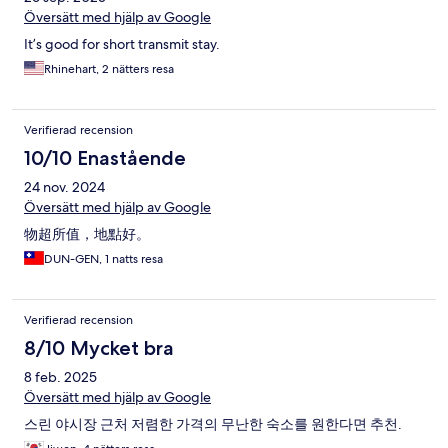
Översätt med hjälp av Google
It’s good for short transmit stay.
Rhinehart, 2 nätters resa
Verifierad recension
10/10 Enastående
24 nov. 2024
Översätt med hjälp av Google
物超所值，地點好。
DUN-GEN, 1 natts resa
Verifierad recension
8/10 Mycket bra
8 feb. 2025
Översätt med hjälp av Google
스린 야시장 근처 저렴한 가격의 무난한 숙소를 원한다면 추천.