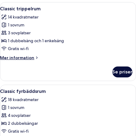
Öppna
Ett hotellrum med en stor säng, en T
6
Classic trippelrum
alla
14 kvadratmeter
foton
1 sovrum
för
Classic
3 sovplatser
trippelrum
1 dubbelsäng och 1 enkelsäng
Gratis wi-fi
Mer
Mer information
information
om
Se priser
Classic
trippelrum
Öppna
Ett hotellrum med två sängar, en tv, et
4
Classic fyrbäddsrum
alla
18 kvadratmeter
foton
1 sovrum
för
Classic
4 sovplatser
fyrbäddsrum
2 dubbelsängar
Gratis wi-fi