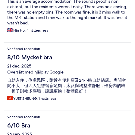
This is an average accommodation. The sounds proof is non
existent, but the residents weren't noisy. There was no cleaning,
there was no empty bins. The room was fine, it is 3 mins walk to
the MRT station and 1 min walk to the night market. It was fine, it
wasn't bad.
Hin Ho, 4 nätters resa
Verifierad recension
8/10 Mycket bra
21 dec. 2025
Översätt med hjälp av Google
自助入住，位處民區，附近有便利店及24小時自助鍋店。房間空
間不大，但四人短暫留宿足夠，床及廁均整潔舒服，惟房內的唯
一椅子則較多塵垢，建議更換！整體良好！
YUET SHEUNG, 1 natts resa
Verifierad recension
6/10 Bra
26 sep. 2025