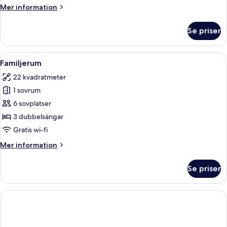
Mer
Mer information
information
om
Se priser
Classic
fyrbäddsrum
Öppna
Ett hotellrum med två sängar, en tv s
4
Familjerum
alla
22 kvadratmeter
foton
1 sovrum
för
Familjerum
6 sovplatser
3 dubbelsängar
Gratis wi-fi
Mer
Mer information
information
om
Se priser
Familjerum