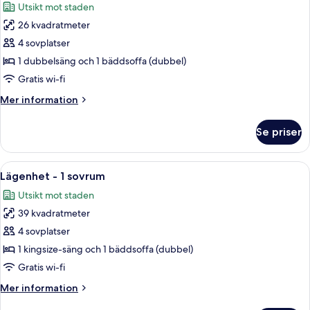
Utsikt mot staden
foton
26 kvadratmeter
för
Studio
4 sovplatser
Superior
1 dubbelsäng och 1 bäddsoffa (dubbel)
Gratis wi-fi
Mer
Mer information
information
om
Se priser
Studio
Superior
Öppna
Ett hotellrum med en stor säng, en sän
10
Lägenhet - 1 sovrum
alla
Utsikt mot staden
foton
39 kvadratmeter
för
Lägenhet
4 sovplatser
-
1 kingsize-säng och 1 bäddsoffa (dubbel)
1
Gratis wi-fi
sovrum
Mer
Mer information
information