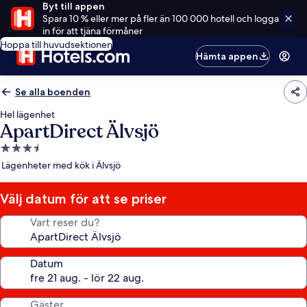
Byt till appen
Spara 10 % eller mer på fler än 100 000 hotell och logga
in för att tjäna förmåner
Hoppa till huvudsektionen
Hämta appen
Se alla boenden
Hel lägenhet
ApartDirect Älvsjö
3.5-
stjärnigt
Lägenheter med kök i Älvsjö
boende
Välj datum för att se priser
Vart reser du?
Datum
Gäster