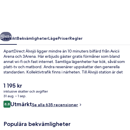
regående
Nästa
45+
Översikt
Bekvämligheter
Läge
Priser
Regler
ApartDirect Älvsjö ligger mindre än 10 minuters bilfärd från Avicii
Arena och 3Arena. Här erbjuds gäster gratis förmåner som bland
annat wi-fi och fast internet. Samtliga lägenheter har kök, såväl som
platt-tv och matbord. Andra resenärer uppskattar den generella
standarden. Kollektivtrafik finns i närheten. Till Älvsjö station är det
inte mer än 10 minuters promenad.
Det
1 195 kr
nuvarande
inklusive skatter och avgifter
priset
31 aug. – 1 sep.
Boendets fasad
är
Recensioner
Utmärkt
8,8
Se alla 635 recensioner
1 195 kr
8,8 av 10,
Populära bekvämligheter