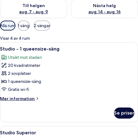
Kontrollera tillgängligheten för den här helgen aug. 7 - aug. 9
Kontrollera tillgängligheten fö
Till helgen
Nästa helg
aug. 7 - aug. 9
aug. 14 - aug. 16
Tillgängliga
Alla rum
1 säng
2 sängar
filter
för
Visar 4 av 4 rum
rum
Öppna
En snyggt bäddad säng med kuddar, et
8
Studio - 1 queensize-säng
alla
Utsikt mot staden
foton
20 kvadratmeter
för
Studio
2 sovplatser
-
1 queensize-säng
1
Gratis wi-fi
queensize-
Mer
Mer information
säng
information
om
Se priser
Studio
-
1
Öppna
Studio Superior | Vardagsrum | Platt-t
20
queensize-
Studio Superior
alla
säng