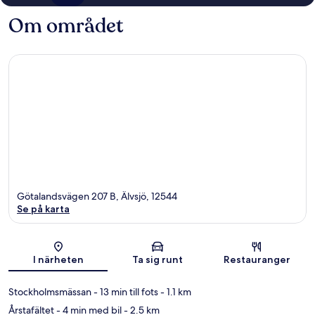
Om området
Götalandsvägen 207 B, Älvsjö, 12544
Se på karta
Karta
I närheten
Ta sig runt
Restauranger
Stockholmsmässan
- 13 min till fots
- 1.1 km
Årstafältet
- 4 min med bil
- 2.5 km