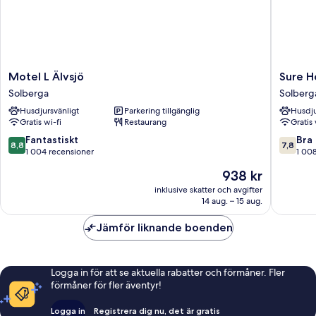
Motel
Sure
Motel L Älvsjö
Sure H
L
Hotel
Solberga
Solberg
Älvsjö
by
Husdjursvänligt
Parkering tillgänglig
Husdju
Solberga
Best
Gratis wi-fi
Restaurang
Gratis 
Western
Stockho
8.8
7.8
Fantastiskt
Bra
8,8
7,8
Alvsjo
av
av
1 004 recensioner
1 00
Solberg
10,
10,
Priset
938 kr
Fantastiskt,
Bra,
är
1 004 recensioner
1 008 re
inklusive skatter och avgifter
938 kr
14 aug. – 15 aug.
Jämför liknande boenden
Logga in för att se aktuella rabatter och förmåner. Fler
förmåner för fler äventyr!
Logga in
Registrera dig nu, det är gratis