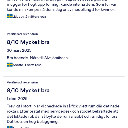
muggar för högt upp för mig, kunde inte nå dem. Som tur var
kunde min kompis nå dem. Jag är av medellängd för kvinnor,
typ 158.
Lisbeth, 2 nätters resa
Verifierad recension
8/10 Mycket bra
30 mars 2025
Bra boende. Nära till Älvsjömässan.
Anette, 1 natts resa
Verifierad recension
8/10 Mycket bra
1 dec. 2025
Trevligt I stort. När vi checkade in så fick vi ett rum där det hade
rökta i. Efter pratat med servicedesk och stödet bekräftade att
det luktade rök där så bytte de rum snabbt och smidigt för oss.
Det trots en hög beläggning.