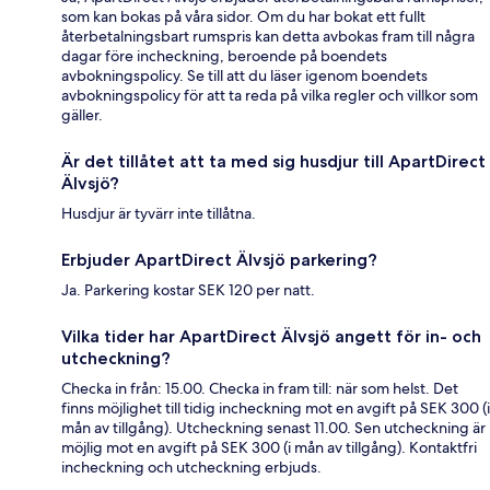
som kan bokas på våra sidor. Om du har bokat ett fullt
återbetalningsbart rumspris kan detta avbokas fram till några
dagar före incheckning, beroende på boendets
avbokningspolicy. Se till att du läser igenom boendets
avbokningspolicy för att ta reda på vilka regler och villkor som
gäller.
Är det tillåtet att ta med sig husdjur till ApartDirect
Älvsjö?
Husdjur är tyvärr inte tillåtna.
Erbjuder ApartDirect Älvsjö parkering?
Ja. Parkering kostar SEK 120 per natt.
Vilka tider har ApartDirect Älvsjö angett för in- och
utcheckning?
Checka in från: 15.00. Checka in fram till: när som helst. Det
finns möjlighet till tidig incheckning mot en avgift på SEK 300 (i
mån av tillgång). Utcheckning senast 11.00. Sen utcheckning är
möjlig mot en avgift på SEK 300 (i mån av tillgång). Kontaktfri
incheckning och utcheckning erbjuds.