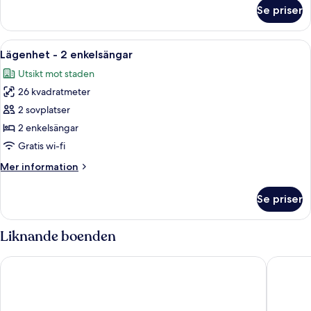
om
Se priser
Lägenhet
-
1
Öppna
Ett modernt sovrum med en stor säng,
10
sovrum
Lägenhet - 2 enkelsängar
alla
Utsikt mot staden
foton
26 kvadratmeter
för
Lägenhet
2 sovplatser
-
2 enkelsängar
2
Gratis wi-fi
enkelsängar
Mer
Mer information
information
om
Se priser
Lägenhet
-
2
Liknande boenden
enkelsängar
Motel L Älvsjö
Sure Hot