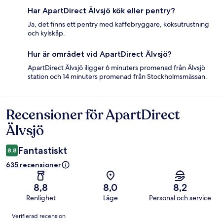
Har ApartDirect Älvsjö kök eller pentry?
Ja, det finns ett pentry med kaffebryggare, köksutrustning
och kylskåp.
Hur är området vid ApartDirect Älvsjö?
ApartDirect Älvsjö iligger 6 minuters promenad från Älvsjö
station och 14 minuters promenad från Stockholmsmässan.
Recensioner för ApartDirect
Recensioner
Älvsjö
Fantastiskt
8,8
635 recensioner
8,8
8,0
8,2
Renlighet
Läge
Personal och service
Recensioner
Verifierad recension