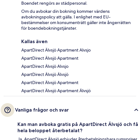
Boendet rengörs av städpersonal.
Om du avbokar din bokning kommer värdens
avbokningspolicy att gälla. I enlighet med EU-
bestämmelser om konsumenträtt gäller inte ångerrätten
för boendebokningstjänster.
Kallas även
ApartDirect Älvsjö Apartment Alvsjo
ApartDirect Älvsjö Apartment
ApartDirect Älvsjö Alvsjo
ApartDirect Älvsjö Älvsjö
ApartDirect Älvsjö Apartment
ApartDirect Älvsjö Apartment Älvsjö
Vanliga frågor och svar
Kan man avboka gratis på ApartDirect Älvsjö och få
hela beloppet återbetalat?
Ja, ApartDirect Älvsjö erbjuder återbetalningsbara rumspriser,