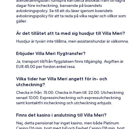
återbetalningsbart rumspris kan detta avbokas fram till några
dagar före incheckning, beroende på boendets
avbokningspolicy. Se till att du läser igenom boendets
avbokningspolicy för att ta reda på vilka regler och villkor som
gäller.
Är det tillåtet att ta med sig husdjur till Villa Meri?
Husdjur är tyvärr inte tillåtna, men assistanshundar är välkomna.
Erbjuder Villa Meri flygtransfer?
Ja, transport till/från flygplatsen finns tillgänglig. Avgiften är
EUR 45.00 per fordon enkel resa.
Vilka tider har Villa Meri angett för in- och
utcheckning?
Checka in från: 15.00. Checka in fram till: 22.00. Utcheckning
senast 10.00. Expressincheckning och expressutcheckning
samt kontaktfri incheckning och utcheckning erbjuds.
Finns det kasino i anslutning till Villa Meri?
Nej, detta pensionat har inget kasino, men både Platinum
Casino (26 min. bort med bil) och Favbet Casino (28 min. bort