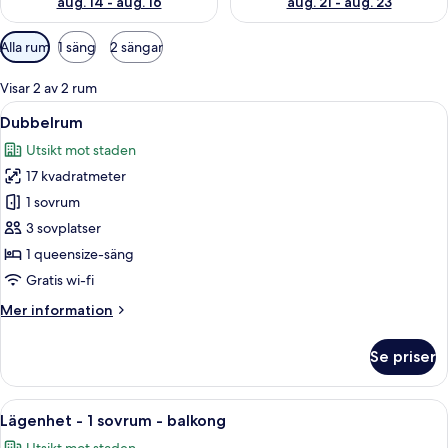
aug. 14 - aug. 16
aug. 21 - aug. 23
Tillgängliga
Alla rum
1 säng
2 sängar
filter
för
Visar 2 av 2 rum
rum
Öppna
Ett hotellrum med en stor säng, två s
8
Dubbelrum
alla
Utsikt mot staden
foton
17 kvadratmeter
för
Dubbelrum
1 sovrum
3 sovplatser
1 queensize-säng
Gratis wi-fi
Mer
Mer information
information
om
Se priser
Dubbelrum
Öppna
En balkong med två gula stolar och ett
9
Lägenhet - 1 sovrum - balkong
alla