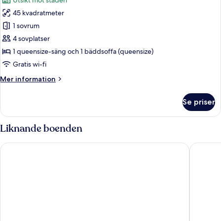
Utsikt mot staden
foton
45 kvadratmeter
för
Lägenhet
1 sovrum
-
4 sovplatser
1
1 queensize-säng och 1 bäddsoffa (queensize)
sovrum
Gratis wi-fi
-
Mer
Mer information
balkong
information
om
Se priser
Lägenhet
-
1
Liknande boenden
sovrum
-
Villa Ivanka Trogir
Hotel Pa
balkong