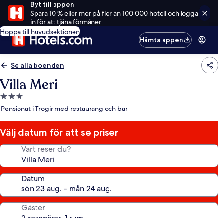
Byt till appen
Spara 10 % eller mer på fler än 100 000 hotell och logga
in för att tjäna förmåner
Hoppa till huvudsektionen
Hämta appen
Se alla boenden
Villa Meri
3.0-
stjärnigt
Pensionat i Trogir med restaurang och bar
boende
Välj datum för att se priser
Vart reser du?
Datum
Gäster