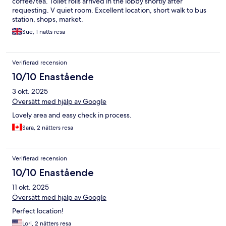
coffee/tea. Toilet rolls arrived in the lobby shortly after
requesting. V quiet room. Excellent location, short walk to bus
station, shops, market.
Sue, 1 natts resa
Verifierad recension
10/10 Enastående
3 okt. 2025
Översätt med hjälp av Google
Lovely area and easy check in process.
Sara, 2 nätters resa
Verifierad recension
10/10 Enastående
11 okt. 2025
Översätt med hjälp av Google
Perfect location!
Lori, 2 nätters resa