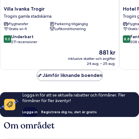
Villa
Hotel
Villa Ivanka Trogir
Hotel 
Ivanka
Pasike
Trogirs gamla stadskärna
Trogirs 
Trogir
Trogirs
Flygtransfer
Parkering tillgänglig
Flygtr
Trogirs
gamla
Gratis wi-fi
Luftkonditionering
Gratis 
gamla
stadskä
stadskärna
9.0
8.8
Underbart
Fant
9,0
8,8
av
av
271 recensioner
208 
10,
10,
Priset
881 kr
Underbart,
Fantastis
är
271 recensioner
208 rec
inklusive skatter och avgifter
881 kr
24 aug. – 25 aug.
Jämför liknande boenden
Logga in för att se aktuella rabatter och förmåner. Fler
förmåner för fler äventyr!
Logga in
Registrera dig nu, det är gratis
Om området