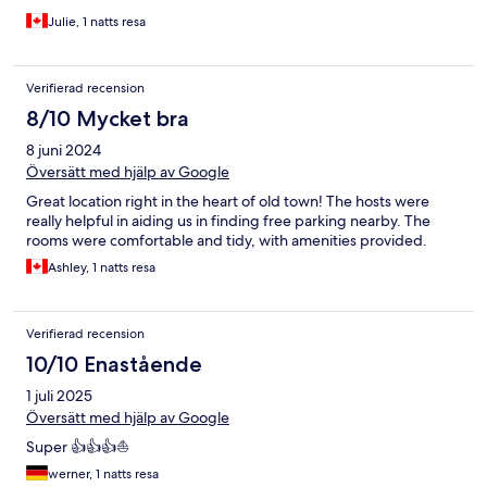
Julie, 1 natts resa
Verifierad recension
8/10 Mycket bra
8 juni 2024
Översätt med hjälp av Google
Great location right in the heart of old town! The hosts were
really helpful in aiding us in finding free parking nearby. The
rooms were comfortable and tidy, with amenities provided.
Ashley, 1 natts resa
Verifierad recension
10/10 Enastående
1 juli 2025
Översätt med hjälp av Google
Super 👍👍👍⛵️
werner, 1 natts resa