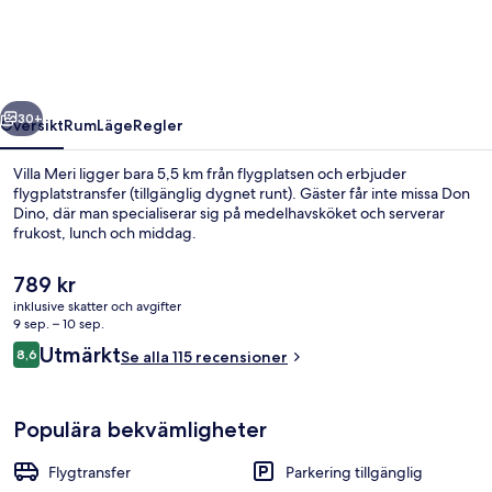
regående
Nästa
30+
Översikt
Rum
Läge
Regler
Villa Meri ligger bara 5,5 km från flygplatsen och erbjuder
flygplatstransfer (tillgänglig dygnet runt). Gäster får inte missa Don
Dino, där man specialiserar sig på medelhavsköket och serverar
frukost, lunch och middag.
Det
789 kr
nuvarande
inklusive skatter och avgifter
priset
9 sep. – 10 sep.
är
Recensioner
Utmärkt
8,6
Frukost, lunch och middag serveras
Se alla 115 recensioner
789 kr
8,6 av 10,
Populära bekvämligheter
Flygtransfer
Parkering tillgänglig