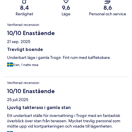
8,4
9,6
8,6
Renlighet
Läge
Personal och service
Recensioner
Verifierad recension
10/10 Enastående
21 sep. 2025
Trevligt boende
Underbart läge i gamla Trogir. Fint rum med kaffekokare.
Dan, 1 natts resa
Verifierad recension
10/10 Enastående
25 juli 2025
Ljuvlig takterass i gamla stan
Ett underbart ställe för övernattning i Trogir med en fantastisk
överblick över stan från terassen. Mycket trevlig personal som
mötte upp vid kortparkeringen och visade till lägenheten.