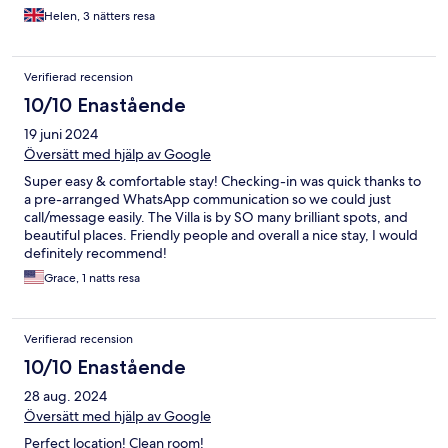
recommend staying here to anyone visiting Trogir.
Helen, 3 nätters resa
Verifierad recension
10/10 Enastående
19 juni 2024
Översätt med hjälp av Google
Super easy & comfortable stay! Checking-in was quick thanks to
a pre-arranged WhatsApp communication so we could just
call/message easily. The Villa is by SO many brilliant spots, and
beautiful places. Friendly people and overall a nice stay, I would
definitely recommend!
Grace, 1 natts resa
Verifierad recension
10/10 Enastående
28 aug. 2024
Översätt med hjälp av Google
Perfect location! Clean room!