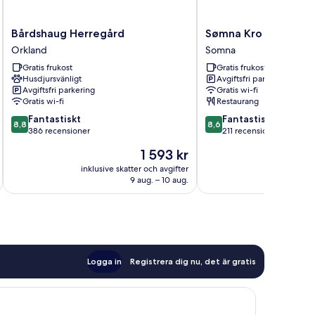
Bårdshaug
Sømna
Bårdshaug Herregård
Sømna Kro & Gjeste
Herregård
Kro
Orkland
Somna
Orkland
&
Gratis frukost
Gratis frukost
Gjestegård
Husdjursvänligt
Avgiftsfri parkering
Somna
Avgiftsfri parkering
Gratis wi-fi
Gratis wi-fi
Restaurang
8.8
8.6
Fantastiskt
Fantastiskt
8,8
8,6
av
av
386 recensioner
211 recensioner
10,
10,
Priset
1 593 kr
Fantastiskt,
Fantastiskt,
är
386 recensioner
211 recensioner
inklusive skatter och avgifter
inklusive s
1 593 kr
9 aug. – 10 aug.
Logga in
Registrera dig nu, det är gratis