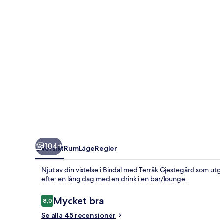
104+
Översikt
Rum
Läge
Regler
Njut av din vistelse i Bindal med Terråk Gjestegård som ut
efter en lång dag med en drink i en bar/lounge.
Recensioner
Mycket bra
8,0
8,0 av 10,
Se alla 45 recensioner