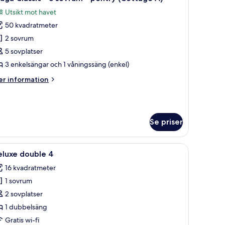
la
Utsikt mot havet
ivat
oton
adrum
50 kvadratmeter
ör
tuga
2 sovrum
vsutsikt
assic
uite
5 sovplatser
3 enkelsängar och 1 våningssäng (enkel)
er
r information
ovrum
formation
m
uga
entry
assic
Cottage
Se priser
)
vrum
l ett annat rum.
vart lädersoffa, ett matbord med stolar och ett fönster med gardiner.
ppna
Ett sovrum med en säng, en stol, ett bord och
4
eluxe double 4
la
ntry
16 kvadratmeter
ottage
oton
1 sovrum
ör
eluxe
2 sovplatser
ouble
1 dubbelsäng
Gratis wi-fi