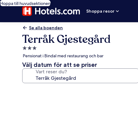
Hoppa till huvudsektionen
Shoppa resor
Se alla boenden
Terråk Gjestegård
3.0-
stjärnigt
Pensionat i Bindal med restaurang och bar
boende
Välj datum för att se priser
Vart reser du?
Fotogalleri
för
Terråk
Gjestegård