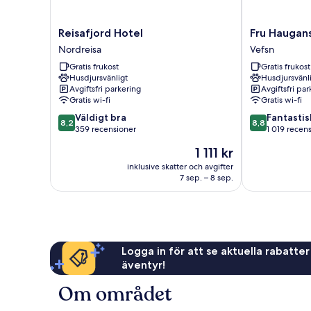
Reisafjord
Fru
Reisafjord Hotel
Fru Haugan
Hotel
Haugans
Nordreisa
Vefsn
Nordreisa
Hotel
Gratis frukost
Gratis frukost
Vefsn
Husdjursvänligt
Husdjursvänl
Avgiftsfri parkering
Avgiftsfri pa
Gratis wi-fi
Gratis wi-fi
8.2
8.8
Väldigt bra
Fantastis
8,2
8,8
av
av
359 recensioner
1 019 recen
10,
10,
Priset
1 111 kr
Väldigt
Fantastiskt,
är
bra,
1 019 recensio
inklusive skatter och avgifter
1 111 kr
7 sep. – 8 sep.
359 recensioner
Logga in för att se aktuella rabatter
äventyr!
Om området