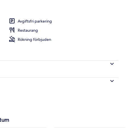
 3 sovrum - privat badrum - havsutsikt (Suite 7) | Sängtillbehör av högsta kv
Avgiftsfri parkering
Restaurang
Rökning förbjuden
atum