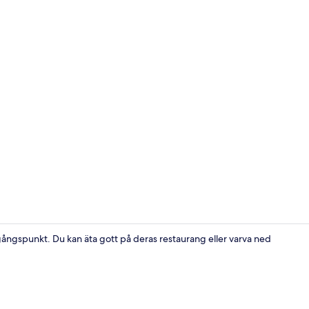
Familjesvit -
gångspunkt. Du kan äta gott på deras restaurang eller varva ned
Deluxe doub