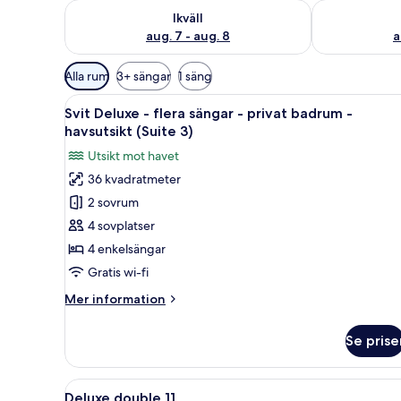
Kontrollera tillgängligheten för ikväll aug. 7 - aug. 8
Kontrollera ti
Ikväll
aug. 7 - aug. 8
a
Tillgängliga
Alla rum
3+ sängar
1 säng
filter
Öppna
Ett mysigt vardagsrum med en s
för
8
Svit Deluxe - flera sängar - privat badrum -
alla
rum
havsutsikt (Suite 3)
foton
Utsikt mot havet
för
36 kvadratmeter
Svit
2 sovrum
Deluxe
-
4 sovplatser
flera
4 enkelsängar
sängar
Gratis wi-fi
-
Mer
Mer information
privat
information
badrum
om
Se prise
Svit
-
Deluxe
havsutsikt
-
Öppna
Ett litet, sparsamt möblerat ru
(Suite
4
flera
Deluxe double 11