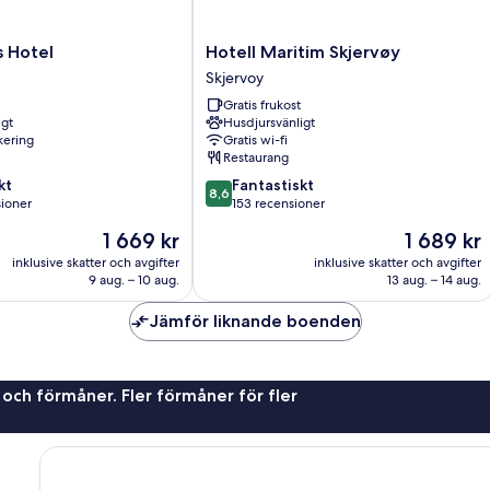
Hotell
s Hotel
Hotell Maritim Skjervøy
Maritim
Skjervoy
Skjervøy
Gratis frukost
Skjervoy
igt
Husdjursvänligt
rkering
Gratis wi-fi
Restaurang
8.6
kt
Fantastiskt
8,6
av
sioner
153 recensioner
10,
Priset
Priset
1 669 kr
1 689 kr
Fantastiskt,
är
är
ner
153 recensioner
inklusive skatter och avgifter
inklusive skatter och avgifter
1 669 kr
1 689 kr
9 aug. – 10 aug.
13 aug. – 14 aug.
Jämför liknande boenden
 och förmåner. Fler förmåner för fler