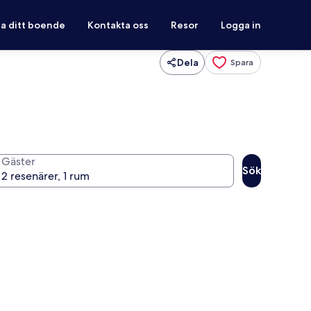
ra ditt boende
Kontakta oss
Resor
Logga in
Dela
Spara
Gäster
Sök