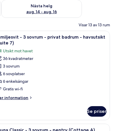
är helgen aug. 7 - aug. 9
Kontrollera tillgängligheten för nästa helg aug. 14 - aug. 16
Nästa helg
aug. 14 - aug. 16
Visar 13 av 13 rum
å sängar, ett nattduksbord och en vägglampa.
ppna
Familjesvit - 3 sovrum - privat badrum - havsu
4
miljesvit - 3 sovrum - privat badrum - havsutsikt
la
uite 7)
oton
Utsikt mot havet
ör
36 kvadratmeter
amiljesvit
3 sovrum
6 sovplatser
ovrum
6 enkelsängar
Gratis wi-fi
rivat
er
r information
adrum
formation
m
Se priser
miljesvit
avsutsikt
Suite
i trä och en stol i ett rum med trägolv och en spegel på väggen.
ppna
En tvåvånings timmerstuga med en veranda o
)
7
vrum
uga Classic - 3 sovrum - pentry (Cottage A)