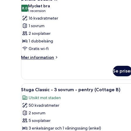
alla
3)
sängar
Mycket bra
-
foton
8,0
8,0 av 10
(1 recension)
1 recension
privat
för
16 kvadratmeter
badrum
Deluxe
-
1 sovrum
double
havsutsikt
2 sovplatser
(Suite
11
3)
1 dubbelsäng
Gratis wi-fi
Mer
Mer information
information
om
Se prise
Deluxe
double
11
Öppna
En stuga av trä med två våning
7
Stuga Classic - 3 sovrum - pentry (Cottage B)
alla
Utsikt mot staden
foton
50 kvadratmeter
för
Stuga
2 sovrum
Classic
5 sovplatser
-
3 enkelsängar och 1 våningssäng (enkel)