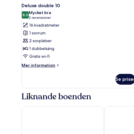
Öppna
Ett hotellrum med en säng, två 
6
Deluxe double 10
alla
Mycket bra
foton
8,0
8,0 av 10
(2 recensioner)
2 recensioner
för
16 kvadratmeter
Deluxe
1 sovrum
double
2 sovplatser
10
1 dubbelsäng
Gratis wi-fi
Mer
Mer information
information
om
Se prise
Deluxe
double
10
Liknande boenden
Reisafjord Hotel
Fru Haugans 