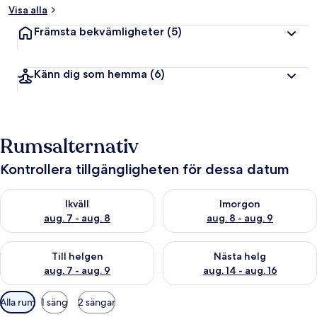
Visa alla
Främsta bekvämligheter
(5)
Känn dig som hemma
(6)
Rumsalternativ
Kontrollera tillgängligheten för dessa datum
Kontrollera tillgängligheten för ikväll aug. 7 - aug. 8
Kontrollera tillgängligheten f
Ikväll
Imorgon
aug. 7 - aug. 8
aug. 8 - aug. 9
Kontrollera tillgängligheten för den här helgen aug. 7 - aug. 9
Kontrollera tillgängligheten fö
Till helgen
Nästa helg
aug. 7 - aug. 9
aug. 14 - aug. 16
Tillgängliga
Alla rum
1 säng
2 sängar
filter