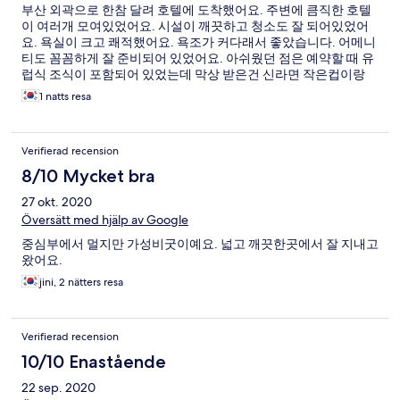
부산 외곽으로 한참 달려 호텔에 도착했어요. 주변에 큼직한 호텔
이 여러개 모여있었어요. 시설이 깨끗하고 청소도 잘 되어있었어
요. 욕실이 크고 쾌적했어요. 욕조가 커다래서 좋았습니다. 어메니
티도 꼼꼼하게 잘 준비되어 있었어요. 아쉬웠던 점은 예약할 때 유
럽식 조식이 포함되어 있었는데 막상 받은건 신라면 작은컵이랑
인스턴트 죽이었어요. 미리 안내가 없었고, 조식에 대해 여쭈어보
1 natts resa
니 코로나때문에 식당운영을 안한다고 하시더라고요. 좀 당황스러
웠습니다~~ 바닥난방이 아니라 온풍기로 공기를 데우는 방식이라
밤새 온풍기를 돌리려니 공기가 너무 건조해서 힘들었어요~
Verifierad recension
8/10 Mycket bra
27 okt. 2020
Översätt med hjälp av Google
중심부에서 멀지만 가성비굿이예요. 넓고 깨끗한곳에서 잘 지내고
왔어요.
jini, 2 nätters resa
Verifierad recension
10/10 Enastående
22 sep. 2020