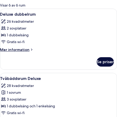
för
Visar 6 av 6 rum
rum
Öppna
Ett hotellrum med en säng, ett nattduk
9
Deluxe dubbelrum
alla
26 kvadratmeter
foton
2 sovplatser
för
Deluxe
1 dubbelsäng
dubbelrum
Gratis wi-fi
Mer
Mer information
information
om
Se priser
Deluxe
dubbelrum
Öppna
Ett hotellrum med två sängar, ett skriv
10
Tvåbäddsrum Deluxe
alla
28 kvadratmeter
foton
1 sovrum
för
Tvåbäddsrum
3 sovplatser
Deluxe
1 dubbelsäng och 1 enkelsäng
Gratis wi-fi