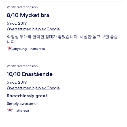
Verifierad recension
8/10 Mycket bra
6 nov. 2019
Översätt med hjälp av Google
화장실 두개와 안락한 침대가 좋았습니다. 시설만 놓고 보면 좋습
니다.
Jinyoung, 1 natts resa
Verifierad recension
10/10 Enastående
5 nov. 2019
Översätt med hjälp av Google
Speechlessly great!
Simply awesome!
1 natts resa