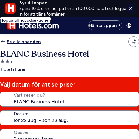
Byt till appen
Spara 10 % eller mer på fler än 100 000 hotell och logga
in för att tjäna förmåner
Hoppa till huvudsektionen
Hämta appen
Se alla boenden
BLANC Business Hotel
2.5-
stjärnigt
Hotell i Pusan
boende
Välj datum för att se priser
Vart reser du?
Datum
Gäster