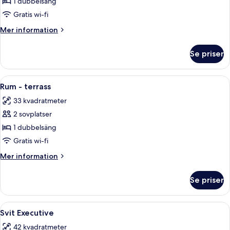
Premium
1 dubbelsäng
dubbelrum
Gratis wi-fi
(Styler)
Mer
Mer information
information
om
Se priser
Premium
dubbelrum
(Styler)
Öppna
Ett hotellrum med en säng, ett skrivbo
14
Rum - terrass
alla
33 kvadratmeter
foton
2 sovplatser
för
Rum
1 dubbelsäng
-
Gratis wi-fi
terrass
Mer
Mer information
information
om
Se priser
Rum
-
terrass
Öppna
Ett hotellrum med en säng, en massagefå
13
Svit Executive
alla
42 kvadratmeter