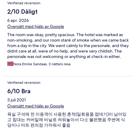
Verifierad recension
2/10 Dåligt
6 apr. 2026
Översätt med hjälp av Google
The room was okay, pretty spacious. The hotel was marked as
non-smoking, and our room stank of smoke when we came back
from a day in the city. We went calmly to the personale, and they
didnt care at all, were of no help, and were very childish. The
personale was not welcoming or anything at check-in either,
and all the different people we met seemed to not care about
Nora Emilie Sandaas, 3 nätters resa
their job. Location wise it was pretty far from everything (1 - 2,5
hours from main tourist attractions).
Verifierad recension
6/10 Bra
3 juli 2021
Översätt med hjälp av Google
욕실 구석에 전 이용객이 사용한 흔적(일회용품 껍데기)이 남아있
고 침대는 커버밑에 비닐로 씌워놓아서 다소 불편했음 주변에 식
당이나 마트 편의점 가까워서 좋음