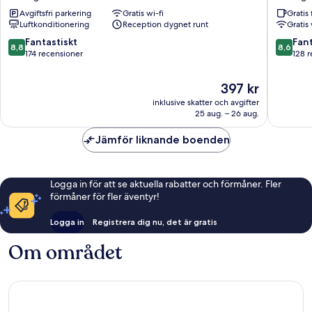
Hotel
Sasang
Avgiftsfri parkering
Gratis wi-fi
Gratis 
Sasang
Luftkonditionering
Reception dygnet runt
Gratis 
Sasang
8.8
8.6
Fantastiskt
Fant
8,8
8,6
av
av
174 recensioner
128 
10,
10,
Fantastiskt,
Fantastis
Priset
397 kr
174 recensioner
128 rece
är
inklusive skatter och avgifter
397 kr
25 aug. – 26 aug.
Jämför liknande boenden
Logga in för att se aktuella rabatter och förmåner. Fler
förmåner för fler äventyr!
Logga in
Registrera dig nu, det är gratis
Om området