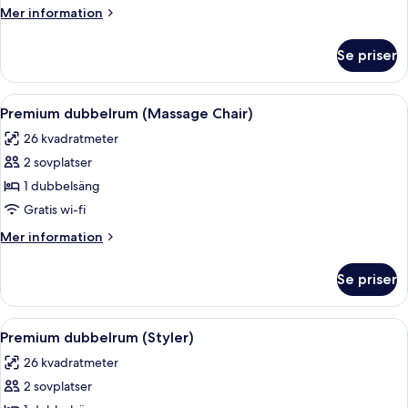
Mer
Mer information
information
om
Se priser
Tvåbäddsrum
Deluxe
Öppna
Ett hotellrum med en säng, en massagef
9
Premium dubbelrum (Massage Chair)
alla
26 kvadratmeter
foton
2 sovplatser
för
Premium
1 dubbelsäng
dubbelrum
Gratis wi-fi
(Massage
Mer
Mer information
Chair)
information
om
Se priser
Premium
dubbelrum
(Massage
Öppna
Ett modernt hotellrum med en säng i t
10
Chair)
Premium dubbelrum (Styler)
alla
26 kvadratmeter
foton
2 sovplatser
för