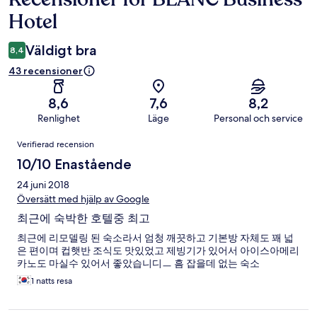
Hotel
Väldigt bra
8,4
43 recensioner
8,6
7,6
8,2
Renlighet
Läge
Personal och service
Recensioner
Verifierad recension
10/10 Enastående
24 juni 2018
Översätt med hjälp av Google
최근에 숙박한 호텔중 최고
최근에 리모델링 된 숙소라서 엄청 깨끗하고 기본방 자체도 꽤 넓
은 편이며 컵햇반 조식도 맛있었고 제빙기가 있어서 아이스아메리
카노도 마실수 있어서 좋았습니디ㅡ 흠 잡을데 없는 숙소
1 natts resa