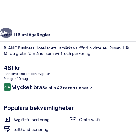
regående
Nästa
80+
Översikt
Rum
Läge
Regler
BLANC Business Hotel är ett utmärkt val för din vistelse i Pusan. Här
får du gratis förmåner som wi-fi och parkering.
Det
481 kr
nuvarande
inklusive skatter och avgifter
priset
9 aug. – 10 aug.
är
Recensioner
Mycket bra
8,4
Se alla 43 recensioner
481 kr
8,4 av 10,
Avgiftsfri parkering
Populära bekvämligheter
Avgiftsfri parkering
Gratis wi-fi
Luftkonditionering