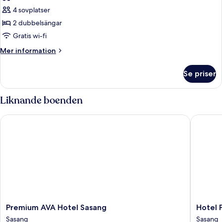
foton
4 sovplatser
för
Svit
2 dubbelsängar
Executive
Gratis wi-fi
Mer
Mer information
information
om
Se priser
Svit
Executive
Liknande boenden
Premium AVA Hotel Sasang
Hotel Pr
Premium
Hotel
Premium AVA Hotel Sasang
Hotel 
AVA
Prima
Sasang
Sasang