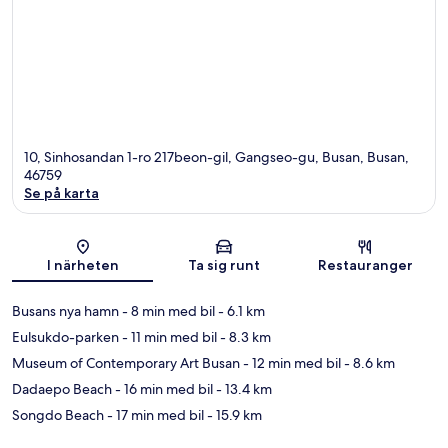
10, Sinhosandan 1-ro 217beon-gil, Gangseo-gu, Busan, Busan,
46759
Se på karta
Karta
I närheten
Ta sig runt
Restauranger
Busans nya hamn
- 8 min med bil
- 6.1 km
Eulsukdo-parken
- 11 min med bil
- 8.3 km
Museum of Contemporary Art Busan
- 12 min med bil
- 8.6 km
Dadaepo Beach
- 16 min med bil
- 13.4 km
Songdo Beach
- 17 min med bil
- 15.9 km