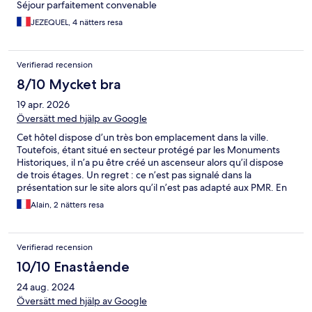
Séjour parfaitement convenable
JEZEQUEL, 4 nätters resa
Verifierad recension
8/10 Mycket bra
19 apr. 2026
Översätt med hjälp av Google
Cet hôtel dispose d’un très bon emplacement dans la ville.
Toutefois, étant situé en secteur protégé par les Monuments
Historiques, il n’a pu être créé un ascenseur alors qu’il dispose
de trois étages. Un regret : ce n’est pas signalé dans la
présentation sur le site alors qu’il n’est pas adapté aux PMR. En
conséquence, il est important de limiter les déplacements dans
Alain, 2 nätters resa
l’hôtel surtout si la chambre est au 3ème étage. Le personnel est
très sympathique. Le petit déjeuner est très correct.
Verifierad recension
10/10 Enastående
24 aug. 2024
Översätt med hjälp av Google