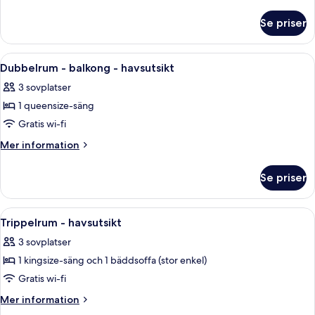
information
om
Se priser
Superior
dubbelrum
Öppna
Ett sovrum med en stor säng, ett trä
9
Dubbelrum - balkong - havsutsikt
alla
3 sovplatser
foton
1 queensize-säng
för
Dubbelrum
Gratis wi-fi
-
Mer
Mer information
balkong
information
om
-
Se priser
Dubbelrum
havsutsikt
-
balkong
Öppna
Ett hotellrum med en säng, ett sängb
6
-
Trippelrum - havsutsikt
alla
havsutsikt
3 sovplatser
foton
1 kingsize-säng och 1 bäddsoffa (stor enkel)
för
Trippelrum
Gratis wi-fi
-
Mer
Mer information
havsutsikt
information