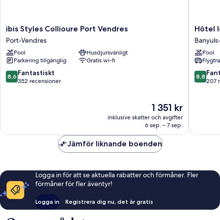
ibis
Hôtel
ibis Styles Collioure Port Vendres
Hôtel 
Styles
le
Port-Vendres
Banyuls
Collioure
Catalan
Pool
Husdjursvänligt
Pool
Port
Restaur
Parkering tillgänglig
Gratis wi-fi
Flygtr
Vendres
Le
Port-
Miradou
8.6
8.8
Fantastiskt
Fant
8,6
8,8
Vendres
Banyuls
av
av
352 recensioner
207 
sur-
10,
10,
Mer
Fantastiskt,
Fantastis
Priset
1 351 kr
352 recensioner
207 rec
är
inklusive skatter och avgifter
1 351 kr
6 sep. – 7 sep.
Jämför liknande boenden
Logga in för att se aktuella rabatter och förmåner. Fler
förmåner för fler äventyr!
Logga in
Registrera dig nu, det är gratis