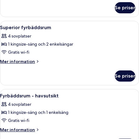
om
Se priser
Trippelrum
-
havsutsikt
Öppna
En snyggt bäddad säng med en sänggav
8
Superior fyrbäddsrum
alla
4 sovplatser
foton
1 kingsize-säng och 2 enkelsängar
för
Superior
Gratis wi-fi
fyrbäddsrum
Mer
Mer information
information
om
Se priser
Superior
fyrbäddsrum
Öppna
Ett sovrum med en säng, ett sängbord 
6
Fyrbäddsrum - havsutsikt
alla
4 sovplatser
foton
1 kingsize-säng och 1 enkelsäng
för
Fyrbäddsrum
Gratis wi-fi
-
Mer
Mer information
havsutsikt
information