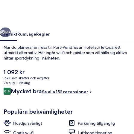
Quai
regående
Nästa
61+
Översikt
Rum
Läge
Regler
När du planerar en resa till Port-Vendres är Hôtel sur le Quai ett
utmärkt alternativ. Här ingår wi-fi och gäster som vill hålla sig aktiva
hittar sportdykning i närheten.
Det
1 092 kr
nuvarande
inklusive skatter och avgifter
priset
24 aug. – 25 aug.
är
Recensioner
Mycket bra
8,4
Se alla 152 recensioner
1 092 kr
8,4 av 10,
Exteriör
Populära bekvämligheter
Husdjursvänligt
Parkering tillgänglig
Gratis wi-fi
Luftkonditionering