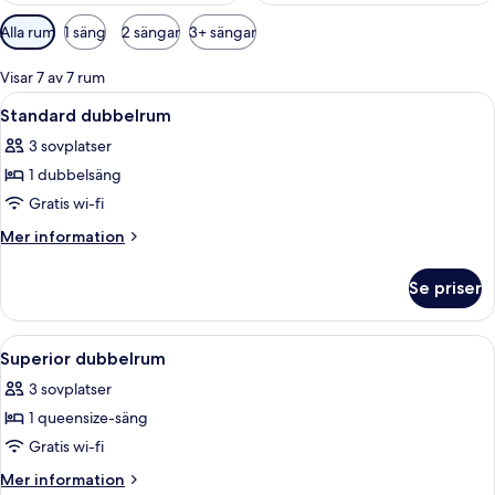
Tillgängliga
Alla rum
1 säng
2 sängar
3+ sängar
filter
för
Visar 7 av 7 rum
rum
Öppna
Ett hotellrum med en stor säng, ett 
5
Standard dubbelrum
alla
3 sovplatser
foton
1 dubbelsäng
för
Standard
Gratis wi-fi
dubbelrum
Mer
Mer information
information
om
Se priser
Standard
dubbelrum
Öppna
Ett hotellrum med en sänggavel i trä,
9
Superior dubbelrum
alla
3 sovplatser
foton
1 queensize-säng
för
Superior
Gratis wi-fi
dubbelrum
Mer
Mer information