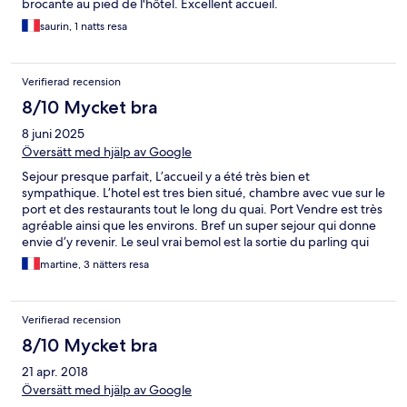
brocante au pied de l'hôtel. Excellent accueil.
saurin, 1 natts resa
Verifierad recension
8/10 Mycket bra
8 juni 2025
Översätt med hjälp av Google
Sejour presque parfait, L’accueil y a été très bien et
sympathique. L’hotel est tres bien situé, chambre avec vue sur le
port et des restaurants tout le long du quai. Port Vendre est très
agréable ainsi que les environs. Bref un super sejour qui donne
envie d’y revenir. Le seul vrai bemol est la sortie du parling qui
est trop étroite donc de la çarrosserie et la peinture de la
martine, 3 nätters resa
portiere à refaire. C’est dommmage.
Verifierad recension
8/10 Mycket bra
21 apr. 2018
Översätt med hjälp av Google