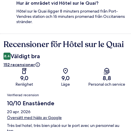
Hur är området vid Hôtel sur le Quai?
Hôtel sur le Quai iligger 8 minuters promenad från Port-
Vendres station och 16 minuters promenad från Occitaniens
stränder.
Recensioner för Hôtel sur le Quai
Recensioner
Väldigt bra
8,4
152 recensioner
9,0
9,0
8,8
Renlighet
Läge
Personal och service
Recensioner
Verifierad recension
10/10 Enastående
20 apr. 2026
Översätt med hjälp av Google
Très bel hotel, très bien placé sur le port avec un personnel au
top