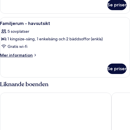
om
Se priser
Fyrbäddsrum
-
havsutsikt
Öppna
Ett modernt sovrum med en stor säng, 
6
Familjerum - havsutsikt
alla
5 sovplatser
foton
1 kingsize-säng, 1 enkelsäng och 2 bäddsoffor (enkla)
för
Familjerum
Gratis wi-fi
-
Mer
Mer information
havsutsikt
information
om
Se priser
Familjerum
-
havsutsikt
Liknande boenden
ibis Styles Collioure Port Vendres
Hôtel le