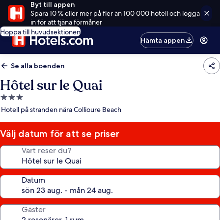
Byt till appen
Spara 10 % eller mer på fler än 100 000 hotell och logga
in för att tjäna förmåner
Hoppa till huvudsektionen
Hämta appen
Se alla boenden
Hôtel sur le Quai
3.0-
stjärnigt
Hotell på stranden nära Collioure Beach
boende
Välj datum för att se priser
Vart reser du?
Datum
Gäster