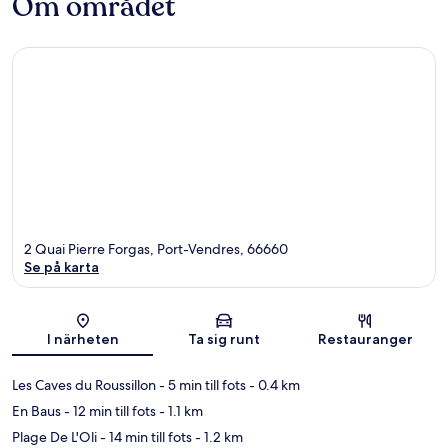
Om området
2 Quai Pierre Forgas, Port-Vendres, 66660
Se på karta
Karta
I närheten
Ta sig runt
Restauranger
Les Caves du Roussillon
- 5 min till fots
- 0.4 km
En Baus
- 12 min till fots
- 1.1 km
Plage De L'Oli
- 14 min till fots
- 1.2 km