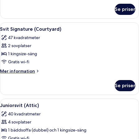
om
Se priser
Svit
Signature
(Town
Öppna
Ett modernt sovrum med en stor säng, e
6
Hall)
Svit Signature (Courtyard)
alla
47 kvadratmeter
foton
2 sovplatser
för
Svit
1 kingsize-säng
Signature
Gratis wi-fi
(Courtyard)
Mer
Mer information
information
om
Se priser
Svit
Signature
(Courtyard)
Öppna
Ett modernt sovrum med en stor säng, e
5
Juniorsvit (Attic)
alla
40 kvadratmeter
foton
4 sovplatser
för
Juniorsvit
1 bäddsoffa (dubbel) och 1 kingsize-säng
(Attic)
Gratis wi-fi