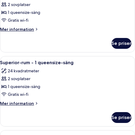
2 sovplatser
för
Standardrum
1 queensize-säng
-
Gratis wi-fi
1
Mer
Mer information
queensize-
information
säng
om
Se priser
Standardrum
-
1
Öppna
Ett modernt hotellrum med en stor sän
11
queensize-
Superior-rum - 1 queensize-säng
alla
säng
24 kvadratmeter
foton
2 sovplatser
för
Superior-
1 queensize-säng
rum
Gratis wi-fi
-
Mer
Mer information
1
information
queensize-
om
Se priser
Superior-
säng
rum
-
Öppna
Ett modernt hotellrum med en stor säng