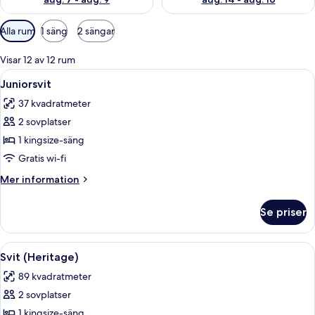
Tillgängliga
Alla rum
1 säng
2 sängar
filter
för
Visar 12 av 12 rum
rum
Öppna
Ett modernt sovrum med ett rutigt sän
13
Juniorsvit
alla
37 kvadratmeter
foton
2 sovplatser
för
Juniorsvit
1 kingsize-säng
Gratis wi-fi
Mer
Mer information
information
om
Se priser
Juniorsvit
Öppna
Ett rum med ett långt bord, flera stola
9
Svit (Heritage)
alla
89 kvadratmeter
foton
2 sovplatser
för
Svit
1 kingsize-säng