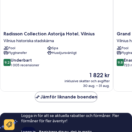
Radisson
Grand
Radisson Collection Astorija Hotel, Vilnius
Grand H
Collection
Hotel
Vilnius historiska stadskärna
Vilnius 
Astorija
Vilnius,
Pool
Spa
Pool
Hotel,
Curio
Flygtransfer
Husdjursvänligt
Flygtr
Vilnius
Collecti
Vilnius
by
9.2
9.8
Underbart
Ena
9,2
9,8
historiska
Hilton
av
av
1 005 recensioner
723 
stadskärna
Vilnius
10,
10,
Priset
1 822 kr
historisk
Underbart,
Enaståe
är
stadskä
1 005 recensioner
723 rec
inklusive skatter och avgifter
1 822 kr
30 aug. – 31 aug.
Jämför liknande boenden
Logga in för att se aktuella rabatter och förmåner. Fler
förmåner för fler äventyr!
Logga in
Registrera dig nu, det är gratis