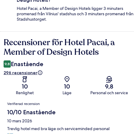
Design Hotels?
Hotel Pacai, a Member of Design Hotels ligger 3 minuters
promenad från Vilnius' stadshus och 3 minuters promenad från
Stadshustorget.
Recensioner för Hotel Pacai, a
Recensioner
Member of Design Hotels
Enastående
9,8
296 recensioner
10
10
9,8
Renlighet
Läge
Personal och service
Recensioner
Verifierad recension
10/10 Enastående
10 mars 2026
Trevlig hotel med bra läge och serviceminded personal