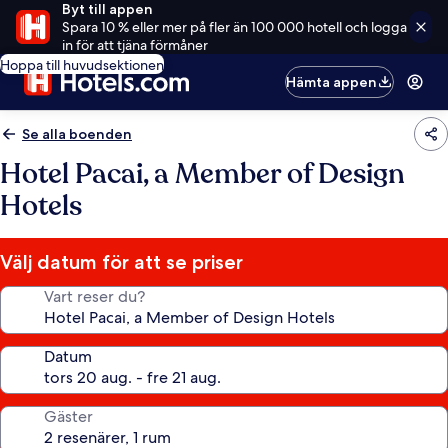
Byt till appen
Spara 10 % eller mer på fler än 100 000 hotell och logga
in för att tjäna förmåner
Hoppa till huvudsektionen
Hämta appen
Se alla boenden
Hotel Pacai, a Member of Design
Hotels
Välj datum för att se priser
Vart reser du?
Datum
Gäster