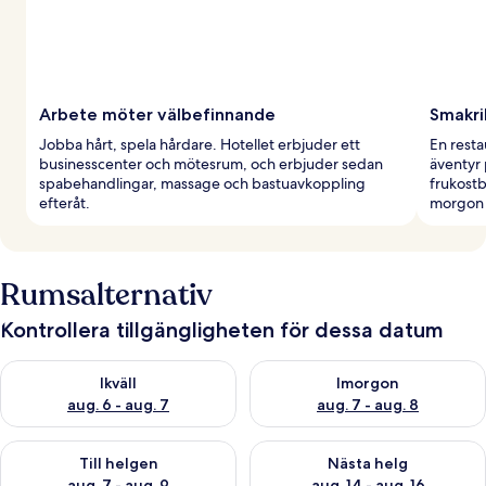
Arbete möter välbefinnande
Smakri
Jobba hårt, spela hårdare. Hotellet erbjuder ett
En resta
businesscenter och mötesrum, och erbjuder sedan
äventyr 
spabehandlingar, massage och bastuavkoppling
frukostb
efteråt.
morgon p
Rumsalternativ
Kontrollera tillgängligheten för dessa datum
Kontrollera tillgängligheten för ikväll aug. 6 - aug. 7
Kontrollera tillgängligheten f
Ikväll
Imorgon
aug. 6 - aug. 7
aug. 7 - aug. 8
Kontrollera tillgängligheten för den här helgen aug. 7 - aug. 9
Kontrollera tillgängligheten fö
Till helgen
Nästa helg
aug. 7 - aug. 9
aug. 14 - aug. 16