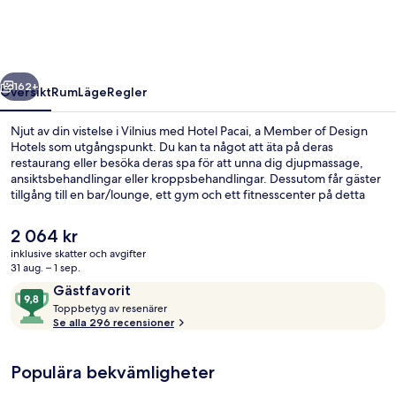
Member
of
Design
regående
Nästa
Hotels
162+
Översikt
Rum
Läge
Regler
Njut av din vistelse i Vilnius med Hotel Pacai, a Member of Design
Hotels som utgångspunkt. Du kan ta något att äta på deras
restaurang eller besöka deras spa för att unna dig djupmassage,
ansiktsbehandlingar eller kroppsbehandlingar. Dessutom får gäster
tillgång till en bar/lounge, ett gym och ett fitnesscenter på detta
hotell i lyxstil.
Det
2 064 kr
nuvarande
inklusive skatter och avgifter
priset
31 aug. – 1 sep.
Kroppsbehandlingar, massage med va
är
Recensioner
9,8
Gästfavorit
2 064 kr
T
av
Toppbetyg av resenärer
o
Se alla 296 recensioner
10,
p
Gästfavorit
p
Populära bekvämligheter
b
e