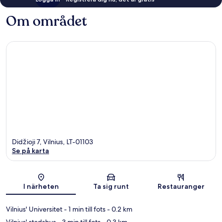
Om området
Didžioji 7, Vilnius, LT-01103
Se på karta
Karta
I närheten
Ta sig runt
Restauranger
Vilnius' Universitet
- 1 min till fots
- 0.2 km
Vilnius' stadshus
- 3 min till fots
- 0.3 km