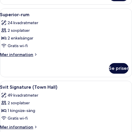
Öppna
Ett modernt hotellrum med en stor sän
9
Superior-rum
alla
24 kvadratmeter
foton
2 sovplatser
för
Superior-
2 enkelsängar
rum
Gratis wi-fi
Mer
Mer information
information
om
Se priser
Superior-
rum
Öppna
Ett modernt hotellrum med en stor sän
5
Svit Signature (Town Hall)
alla
49 kvadratmeter
foton
2 sovplatser
för
Svit
1 kingsize-säng
Signature
Gratis wi-fi
(Town
Mer
Mer information
Hall)
information