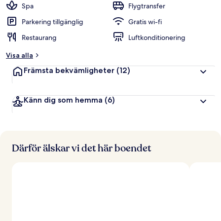
t
Spa
Flygtransfer
y
g
Parkering tillgänglig
Gratis wi-fi
Restaurang
Luftkonditionering
a
v
Visa alla
r
Främsta bekvämligheter
(12)
e
s
e
Känn dig som hemma
(6)
n
ä
r
e
r
Därför älskar vi det här boendet