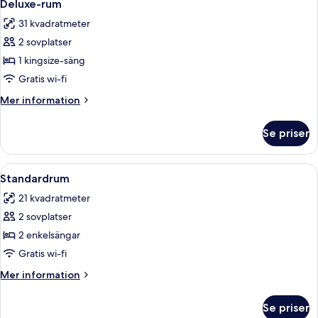
18
1
Deluxe-rum
alla
queensize-
31 kvadratmeter
säng
foton
2 sovplatser
för
Deluxe-
1 kingsize-säng
rum
Gratis wi-fi
Mer
Mer information
information
om
Se priser
Deluxe-
rum
Öppna
Ett modernt hotellrum med en accentväg
9
Standardrum
alla
21 kvadratmeter
foton
2 sovplatser
för
Standardrum
2 enkelsängar
Gratis wi-fi
Mer
Mer information
information
om
Se priser
Standardrum