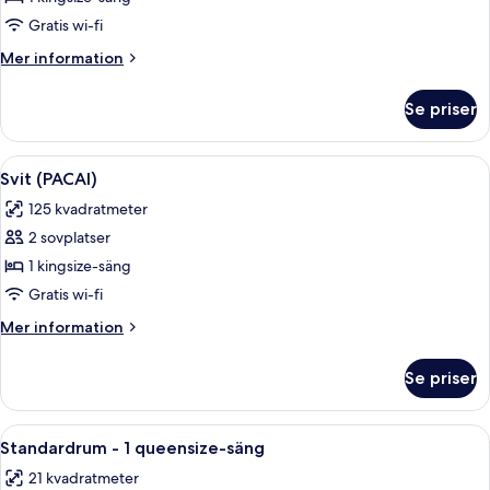
(Heritage)
Gratis wi-fi
Mer
Mer information
information
om
Se priser
Svit
(Heritage)
Öppna
Ett rymligt vardagsrum med ett stort tr
8
Svit (PACAI)
alla
125 kvadratmeter
foton
2 sovplatser
för
Svit
1 kingsize-säng
(PACAI)
Gratis wi-fi
Mer
Mer information
information
om
Se priser
Svit
(PACAI)
Öppna
Ett modernt hotellrum med en stor sä
17
Standardrum - 1 queensize-säng
alla
21 kvadratmeter
foton