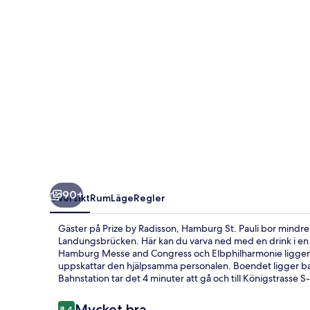
St.
Pauli
90+
Översikt
Rum
Läge
Regler
Gäster på Prize by Radisson, Hamburg St. Pauli bor mindr
Landungsbrücken. Här kan du varva ned med en drink i en
Hamburg Messe and Congress och Elbphilharmonie ligger d
uppskattar den hjälpsamma personalen. Boendet ligger bara
Bahnstation tar det 4 minuter att gå och till Königstrasse S
Recensioner
Mycket bra
8,4