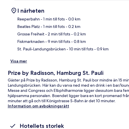
I närheten
Reeperbahn
- 1 min till fots
- 0.0 km
Beatles Platz
- 1 min till fots
- 0.2 km
Kar
Grosse Freiheit
- 2 min till fots
- 0.2 km
Fiskmarknaden
- 9 min till fots
- 0.8 km
St. Pauli-Landungsbrücken
- 10 min till fots
- 0.9 km
Visa mer
Prize by Radisson, Hamburg St. Pauli
Gäster på Prize by Radisson, Hamburg St. Pauli bor mindre än 15 m
Landungsbrücken. Här kan du varva ned med en drink i en bar/lou
Messe and Congress och Elbphilharmonie ligger dessutom bara fem 
hjälpsamma personalen. Boendet ligger bara en kort promenad från k
minuter att gå och till Königstrasse S-Bahn är det 10 minuter.
Information om avbokningsrätt
Hotellets storlek