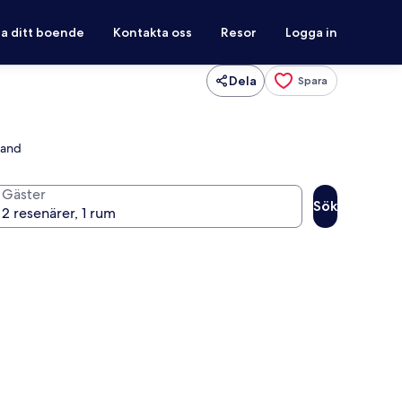
ra ditt boende
Kontakta oss
Resor
Logga in
Dela
Spara
land
Gäster
Sök