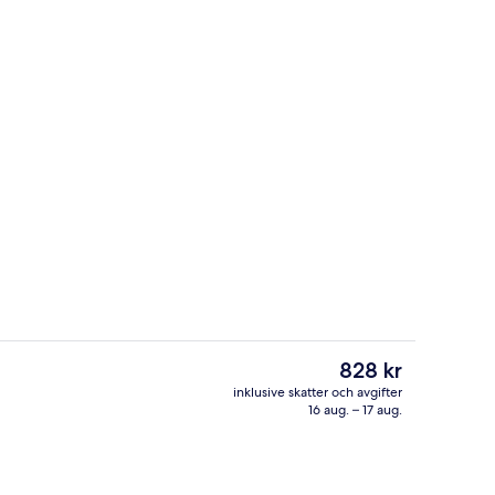
Reception
Det
828 kr
nuvarande
inklusive skatter och avgifter
priset
16 aug. – 17 aug.
 (Design) | Allergitestade sängkläder, skrivbord och arbetsyta för laptop
Bar (på boendet)
är
828 kr