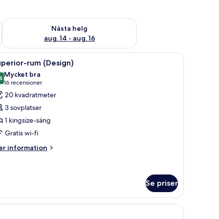
är helgen aug. 7 - aug. 9
Kontrollera tillgängligheten för nästa helg aug. 14 - aug. 16
Nästa helg
aug. 14 - aug. 16
, ett skrivbord och en stol.
ppna
Ett modernt hotellrum med en säng, ett skrivb
13
perior-rum (Design)
la
Mycket bra
oton
4
8,4 av 10
(16 recensioner)
16 recensioner
ör
20 kvadratmeter
uperior-
3 sovplatser
um
1 kingsize-säng
Design)
Gratis wi-fi
er
r information
formation
m
perior-
um
Se priser
esign)