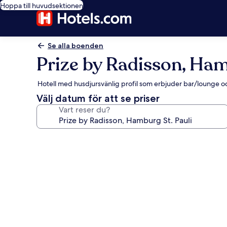
Hoppa till huvudsektionen
Se alla boenden
Prize by Radisson, Ham
Hotell med husdjursvänlig profil som erbjuder bar/lounge och
Välj datum för att se priser
Vart reser du?
Fotogalleri
för
Prize
by
Radisson,
Hamburg