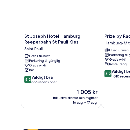
St
Prize
St Joseph Hotel Hamburg
Prize by Ra
Joseph
by
Reeperbahn St Pauli Kiez
Hamburg-Mit
Hotel
Radisson,
Saint Pauli
Husdjursvänl
Hamburg
Hamburg
Parkering till
Reeperbahn
Gratis frukost
City
Gratis wi-fi
Parkering tillgänglig
St
Hamburg-
Restaurang
Gratis wi-fi
Pauli
Mitte
Bar
8.2
Väldigt b
Kiez
8,2
av
1 010 recen
8.2
Saint
Väldigt bra
8,2
10,
av
Pauli
556 recensioner
Väldigt
10,
Priset
1 005 kr
bra,
Väldigt
är
1 010 recensio
bra,
inklusive skatter och avgifter
1 005 kr
16 aug. – 17 aug.
556 recensioner