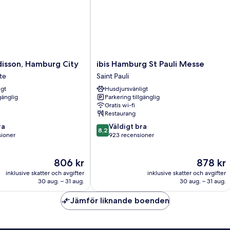
ibis
disson, Hamburg City
ibis Hamburg St Pauli Messe
Hamburg
te
Saint Pauli
St
igt
Husdjursvänligt
Pauli
gänglig
Parkering tillgänglig
Messe
Gratis wi-fi
Saint
Restaurang
Pauli
8.2
ra
Väldigt bra
8,2
av
sioner
923 recensioner
10,
Väldigt
Priset
Priset
806 kr
878 kr
bra,
är
är
ner
923 recensioner
inklusive skatter och avgifter
inklusive skatter och avgifter
806 kr
878 kr
30 aug. – 31 aug.
30 aug. – 31 aug.
Jämför liknande boenden