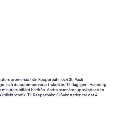
ta
inuters promenad från Reeperbahn och St. Pauli-
nge, och dessutom serveras frukostbuffé dagligen. Hamburg
minuters bilfärd härifrån. Andra resenärer uppskattar den
ollektivtrafik. Till Reeperbahn S-Bahnstation tar det 4