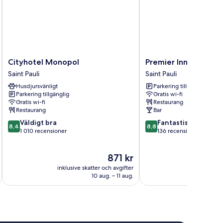
Cityhotel
Premier
Cityhotel Monopol
Premier Inn Hamburg 
Monopol
Inn
Saint Pauli
Saint Pauli
Saint
Hamburg
Husdjursvänligt
Parkering tillgänglig
Pauli
St.
Parkering tillgänglig
Gratis wi-fi
Pauli
Gratis wi-fi
Restaurang
Saint
Restaurang
Bar
Pauli
8.4
8.8
Väldigt bra
Fantastiskt
8,4
8,8
av
av
1 010 recensioner
136 recensioner
10,
10,
Väldigt
Fantastiskt,
Priset
871 kr
bra,
136 recensioner
är
1 010 recensioner
inklusive skatter och avgifter
inklusive s
871 kr
10 aug. – 11 aug.