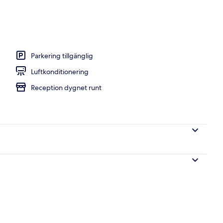
 varje dag mot avgift
Parkering tillgänglig
Luftkonditionering
Reception dygnet runt