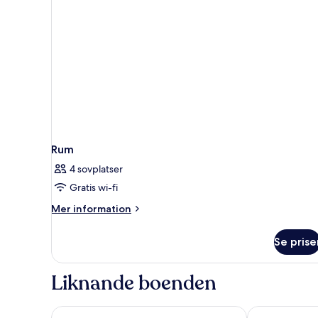
Rum
4 sovplatser
Gratis wi-fi
Mer
Mer information
information
om
Se prise
Rum
Liknande boenden
St Joseph Hotel Hamburg Reeperbahn St Pauli Kiez
Prize by Radi