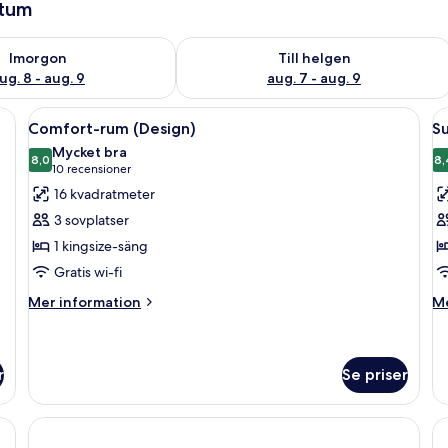
atum
llgängligheten för imorgon aug. 8 - aug. 9
Kontrollera tillgängligheten för den h
Imorgon
Till helgen
ug. 8 - aug. 9
aug. 7 - aug. 9
unik väggdesign, en säng, en resväska och en stol.
Öppna
Ett modernt hotellrum med en stor säng
Ö
17
Comfort-rum (Design)
Su
alla
al
Mycket bra
foton
8,0
f
8,
8,0 av 10
(10 recensioner)
10 recensioner
för
f
16 kvadratmeter
Comfort-
S
3 sovplatser
rum
r
1 kingsize-säng
(Design)
(
Gratis wi-fi
Mer
M
Mer information
Me
information
in
om
o
Comfort-
Su
rum
r
r
Se priser
(Design)
(D