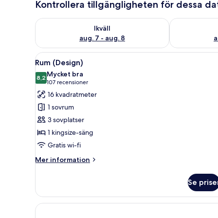
Kontrollera tillgängligheten för dessa d
Kontrollera tillgängligheten för ikväll aug. 7 - aug. 8
Kontrollera ti
Ikväll
aug. 7 - aug. 8
a
Öppna
Ett modernt hotellrum med en 
15
Rum (Design)
alla
Mycket bra
foton
8,2
8,2 av 10
(107 recensioner)
107 recensioner
för
16 kvadratmeter
Rum
1 sovrum
(Design)
3 sovplatser
1 kingsize-säng
Gratis wi-fi
Mer
Mer information
information
om
Se prise
Rum
(Design)