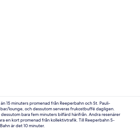
Sevärdhet
e än 15 minuters promenad från Reeperbahn och St. Pauli-
 bar/lounge, och dessutom serveras frukostbuffé dagligen.
essutom bara fem minuters bilfärd härifrån. Andra resenärer
Superior-rum
 en kort promenad från kollektivtrafik. Till Reeperbahn S-
-Bahn är det 10 minuter.