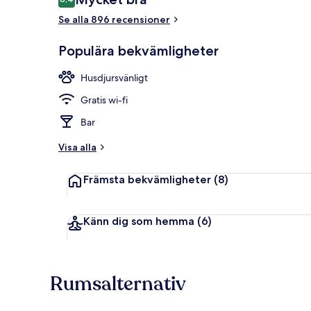
8,4 av 10,
Se alla 896 recensioner
Frukostbuffé
Populära bekvämligheter
Husdjursvänligt
Gratis wi-fi
Bar
Visa alla
Främsta bekvämligheter
(8)
Känn dig som hemma
(6)
Rumsalternativ