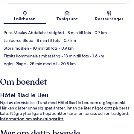
Karta
I närheten
Ta sig runt
Restauranger
Prins Moulay Abdallahs trädgård
- 8 min till fots
- 0.7 km
La Source Bleue
- 8 min till fots
- 0.7 km
Stora moskén
- 10 min till fots
- 0.9 km
Tiznits kommunala simbassäng
- 18 min till fots
- 1.6 km
Aglou Plage
- 25 min med bil
- 20.8 km
Om boendet
Hôtel Riad le Lieu
Njut av din vistelse i Tiznit med Hôtel Riad le Lieu som utgångspunkt.
Här kan gäster unna sig spatjänster, innan de äter något gott på deras
kafé. Några ytterligare höjdpunkter här är en terrass och en trädgård.
Information om avbokningsrätt
Mer om detta boende