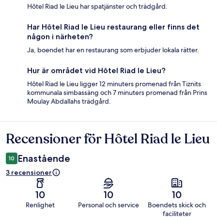
Hôtel Riad le Lieu har spatjänster och trädgård.
Har Hôtel Riad le Lieu restaurang eller finns det
någon i närheten?
Ja, boendet har en restaurang som erbjuder lokala rätter.
Hur är området vid Hôtel Riad le Lieu?
Hôtel Riad le Lieu ligger 12 minuters promenad från Tiznits
kommunala simbassäng och 7 minuters promenad från Prins
Moulay Abdallahs trädgård.
Recensioner för Hôtel Riad le Lieu
Recensioner
Enastående
10
3 recensioner
10
10
10
Renlighet
Personal och service
Boendets skick och
faciliteter