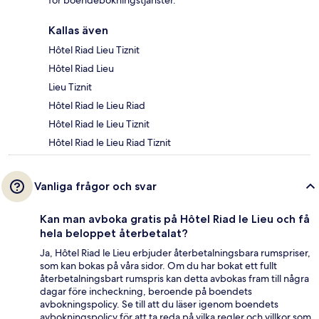
för boendebokningstjänster.
Kallas även
Hôtel Riad Lieu Tiznit
Hôtel Riad Lieu
Lieu Tiznit
Hôtel Riad le Lieu Riad
Hôtel Riad le Lieu Tiznit
Hôtel Riad le Lieu Riad Tiznit
Vanliga frågor och svar
Kan man avboka gratis på Hôtel Riad le Lieu och få
hela beloppet återbetalat?
Ja, Hôtel Riad le Lieu erbjuder återbetalningsbara rumspriser,
som kan bokas på våra sidor. Om du har bokat ett fullt
återbetalningsbart rumspris kan detta avbokas fram till några
dagar före incheckning, beroende på boendets
avbokningspolicy. Se till att du läser igenom boendets
avbokningspolicy för att ta reda på vilka regler och villkor som