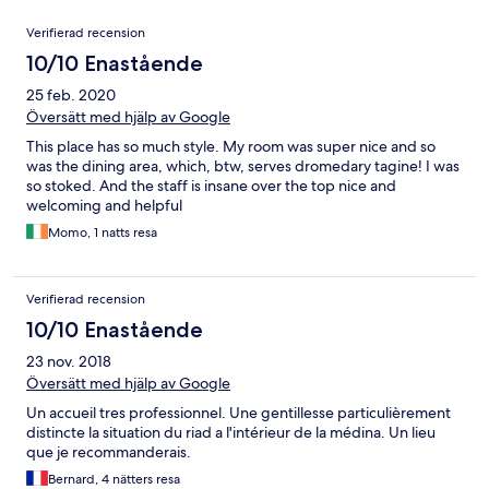
Recensioner
Verifierad recension
10/10 Enastående
25 feb. 2020
Översätt med hjälp av Google
This place has so much style. My room was super nice and so
was the dining area, which, btw, serves dromedary tagine! I was
so stoked. And the staff is insane over the top nice and
welcoming and helpful
Momo, 1 natts resa
Verifierad recension
10/10 Enastående
23 nov. 2018
Översätt med hjälp av Google
Un accueil tres professionnel. Une gentillesse particulièrement
distincte la situation du riad a l'intérieur de la médina. Un lieu
que je recommanderais.
Bernard, 4 nätters resa