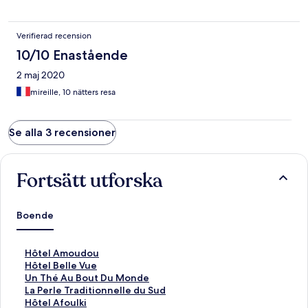
Verifierad recension
10/10 Enastående
2 maj 2020
mireille, 10 nätters resa
Se alla 3 recensioner
Fortsätt utforska
Boende
L
Hôtel Amoudou
ä
L
Hôtel Belle Vue
n
ä
L
Un Thé Au Bout Du Monde
k
n
ä
L
La Perle Traditionnelle du Sud
t
k
n
ä
L
Hôtel Afoulki