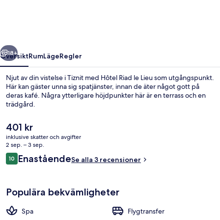
Lieu
regående
Nästa
18+
Översikt
Rum
Läge
Regler
Njut av din vistelse i Tiznit med Hôtel Riad le Lieu som utgångspunkt.
Här kan gäster unna sig spatjänster, innan de äter något gott på
deras kafé. Några ytterligare höjdpunkter här är en terrass och en
trädgård.
Det
401 kr
nuvarande
inklusive skatter och avgifter
priset
2 sep. – 3 sep.
är
Recensioner
Enastående
10
Frukost, lunch och middag serveras
Se alla 3 recensioner
401 kr
10 av 10,
Populära bekvämligheter
Spa
Flygtransfer