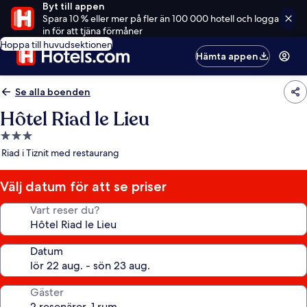
Byt till appen
Spara 10 % eller mer på fler än 100 000 hotell och logga
in för att tjäna förmåner
Hoppa till huvudsektionen
Hämta appen
Se alla boenden
Hôtel Riad le Lieu
3.0-
stjärnigt
Riad i Tiznit med restaurang
boende
Välj datum för att se priser
Vart reser du?
Datum
Gäster