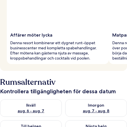
Affärer möter lycka
Matpar
Denna resort kombinerar ett dygnet runt-öppet
Denna re
businesscenter med kompletta spabehandlingar.
över poo
Efter mötena kan gästerna njuta av massage,
börja da
kroppsbehandlingar och cocktails vid poolen.
beställn
Rumsalternativ
Kontrollera tillgängligheten för dessa datum
Kontrollera tillgängligheten för ikväll aug. 6 - aug. 7
Kontrollera tillgängligheten f
Ikväll
Imorgon
aug. 6 - aug. 7
aug. 7 - aug. 8
Kontrollera tillgängligheten för den här helgen aug. 7 - aug. 9
Kontrollera tillgängligheten fö
Till helgen
Nästa helg