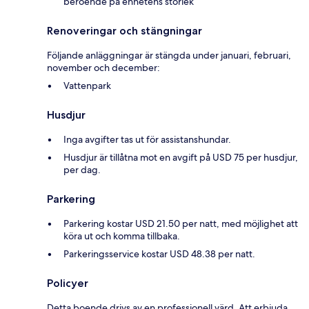
beroende på enhetens storlek
Renoveringar och stängningar
Följande anläggningar är stängda under januari, februari,
november och december:
Vattenpark
Husdjur
Inga avgifter tas ut för assistanshundar.
Husdjur är tillåtna mot en avgift på USD 75 per husdjur,
per dag.
Parkering
Parkering kostar USD 21.50 per natt, med möjlighet att
köra ut och komma tillbaka.
Parkeringsservice kostar USD 48.38 per natt.
Policyer
Detta boende drivs av en professionell värd. Att erbjuda