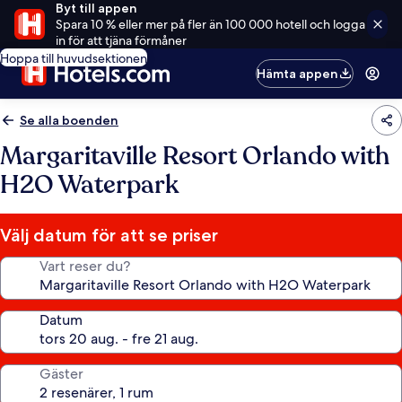
Byt till appen
Spara 10 % eller mer på fler än 100 000 hotell och logga
in för att tjäna förmåner
Hoppa till huvudsektionen
Hämta appen
Se alla boenden
Margaritaville Resort Orlando with
H2O Waterpark
Välj datum för att se priser
Vart reser du?
Datum
Gäster