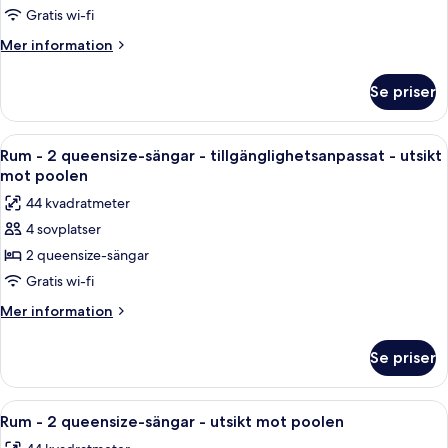
resort
1
Gratis wi-fi
kingsize-
Mer
Mer information
säng
information
-
om
Se priser
Rum
utsikt
-
mot
1
Öppna
Ett hotellrum med två sängar, ett skri
resort
7
kingsize-
Rum - 2 queensize-sängar - tillgänglighetsanpassat - utsikt
alla
säng
mot poolen
-
foton
44 kvadratmeter
utsikt
för
mot
4 sovplatser
Rum
resort
2 queensize-sängar
-
2
Gratis wi-fi
queensize-
Mer
Mer information
sängar
information
om
-
Se priser
Rum
tillgänglighetsanpassat
-
-
2
Öppna
Ett hotellrum med två sängar, en takf
5
utsikt
queensize-
Rum - 2 queensize-sängar - utsikt mot poolen
alla
sängar
mot