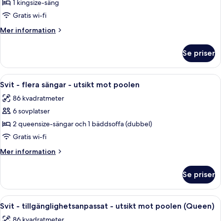
Svit
1 kingsize-säng
Presidential
Gratis wi-fi
Mer
Mer information
information
om
Se priser
Svit
Presidential
Öppna
Ett hotellrum med två sängar, ett skri
10
Svit - flera sängar - utsikt mot poolen
alla
86 kvadratmeter
foton
6 sovplatser
för
Svit
2 queensize-sängar och 1 bäddsoffa (dubbel)
-
Gratis wi-fi
flera
Mer
Mer information
sängar
information
-
om
Se priser
Svit
utsikt
-
mot
flera
Öppna
Ett hotellrum med två sängar, en balk
poolen
7
sängar
Svit - tillgänglighetsanpassat - utsikt mot poolen (Queen)
alla
-
86 kvadratmeter