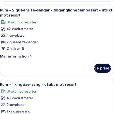
mot
2
Öppna
Ett hotellrum med två sängar, ett skri
resort
6
queensize-
Rum - 2 queensize-sängar - tillgänglighetsanpassat - utsikt
alla
sängar
mot resort
-
foton
Utsikt mot resorten
utsikt
för
mot
42 kvadratmeter
Rum
resort
4 sovplatser
-
2
2 queensize-sängar
queensize-
Gratis wi-fi
sängar
Mer
Mer information
-
information
tillgänglighetsanpassat
om
Se priser
Rum
-
-
utsikt
2
Öppna
Ett hotellrum med en stor säng, ett na
mot
5
queensize-
Rum - 1 kingsize-säng - utsikt mot resort
alla
sängar
resort
Utsikt mot resorten
-
foton
tillgänglighetsanpassat
43 kvadratmeter
för
-
Rum
2 sovplatser
utsikt
-
mot
1 kingsize-säng