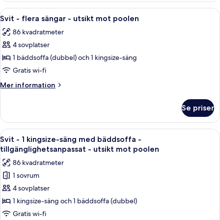
Öppna
Ett sovrum med en stor säng, en bänk,
7
Svit - flera sängar - utsikt mot poolen
alla
86 kvadratmeter
foton
4 sovplatser
för
Svit
1 bäddsoffa (dubbel) och 1 kingsize-säng
-
Gratis wi-fi
flera
Mer
Mer information
sängar
information
-
om
Se priser
Svit
utsikt
-
mot
flera
Öppna
Ett sovrum med en stor säng, en bänk,
poolen
8
sängar
Svit - 1 kingsize-säng med bäddsoffa -
alla
-
tillgänglighetsanpassat - utsikt mot poolen
utsikt
foton
86 kvadratmeter
mot
för
poolen
1 sovrum
Svit
4 sovplatser
-
1
1 kingsize-säng och 1 bäddsoffa (dubbel)
kingsize-
Gratis wi-fi