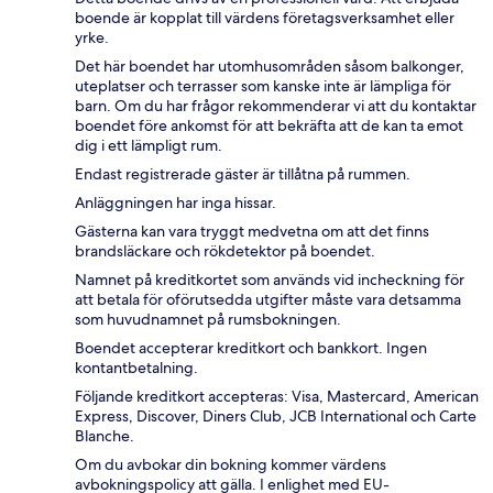
boende är kopplat till värdens företagsverksamhet eller
yrke.
Det här boendet har utomhusområden såsom balkonger,
uteplatser och terrasser som kanske inte är lämpliga för
barn. Om du har frågor rekommenderar vi att du kontaktar
boendet före ankomst för att bekräfta att de kan ta emot
dig i ett lämpligt rum.
Endast registrerade gäster är tillåtna på rummen.
Anläggningen har inga hissar.
Gästerna kan vara tryggt medvetna om att det finns
brandsläckare och rökdetektor på boendet.
Namnet på kreditkortet som används vid incheckning för
att betala för oförutsedda utgifter måste vara detsamma
som huvudnamnet på rumsbokningen.
Boendet accepterar kreditkort och bankkort. Ingen
kontantbetalning.
Följande kreditkort accepteras: Visa, Mastercard, American
Express, Discover, Diners Club, JCB International och Carte
Blanche.
Om du avbokar din bokning kommer värdens
avbokningspolicy att gälla. I enlighet med EU-