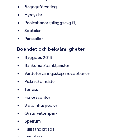
Bagageförvaring
Hyrcyklar
Poolcabanor (tilläggsavgift)
Solstolar
Parasoller
Boendet och bekvämligheter
Byggdes 2018
Bankomat/banktjänster
Värdeförvaringsskåp i receptionen
Picknickområde
Terrass
Fitnesscenter
3 utomhuspooler
Gratis vattenpark
Spelrum
Fullständigt spa
Lazy river