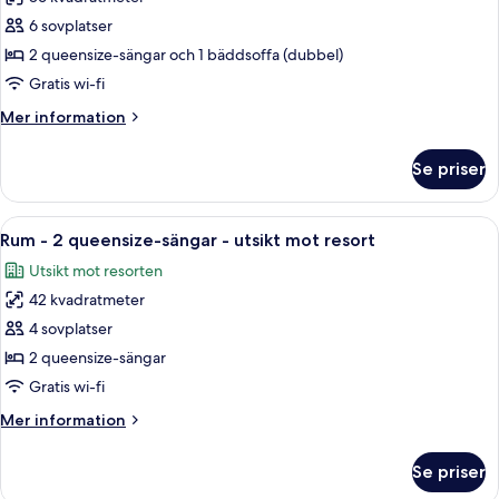
utsikt
foton
mot
6 sovplatser
för
poolen
Svit
2 queensize-sängar och 1 bäddsoffa (dubbel)
-
Gratis wi-fi
tillgänglighetsanpassat
Mer
Mer information
-
information
utsikt
om
Se priser
Svit
mot
-
poolen
tillgänglighetsanpassat
Öppna
Ett hotellrum med två sängar, en takf
(Queen)
5
-
Rum - 2 queensize-sängar - utsikt mot resort
alla
utsikt
Utsikt mot resorten
mot
foton
poolen
42 kvadratmeter
för
(Queen)
Rum
4 sovplatser
-
2 queensize-sängar
2
Gratis wi-fi
queensize-
Mer
Mer information
sängar
information
-
om
Se priser
Rum
utsikt
-