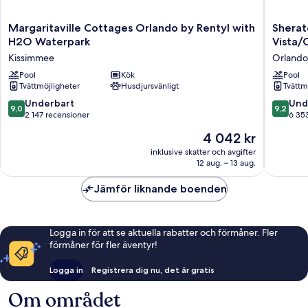
Margaritaville
Sherato
Margaritaville Cottages Orlando by Rentyl with
Sherat
Cottages
Vistana
H2O Waterpark
Vista/
Orlando
Resort
Kissimmee
Orlando
by
Villas,
Rentyl
Pool
Kök
Lake
Pool
Tvättmöjligheter
Husdjursvänligt
Tvättm
with
Buena
H2O
Vista/O
9.0
9.2
Underbart
Und
9,0
9,2
Waterpark
Orlando
av
av
2 147 recensioner
6 35
Kissimmee
10,
10,
Priset
4 042 kr
Underbart,
Underba
är
2 147 recensioner
6 353 re
inklusive skatter och avgifter
4 042 kr
12 aug. – 13 aug.
Jämför liknande boenden
Logga in för att se aktuella rabatter och förmåner. Fler
förmåner för fler äventyr!
Logga in
Registrera dig nu, det är gratis
Om området