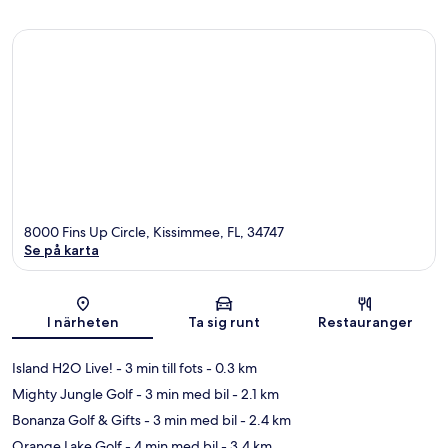
8000 Fins Up Circle, Kissimmee, FL, 34747
Se på karta
Karta
I närheten
Ta sig runt
Restauranger
Island H2O Live!
- 3 min till fots
- 0.3 km
Mighty Jungle Golf
- 3 min med bil
- 2.1 km
Bonanza Golf & Gifts
- 3 min med bil
- 2.4 km
Orange Lake Golf
- 4 min med bil
- 3.4 km