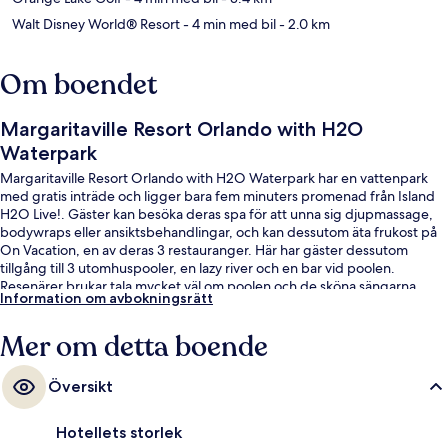
Walt Disney World® Resort
- 4 min med bil
- 2.0 km
Om boendet
Margaritaville Resort Orlando with H2O
Waterpark
Margaritaville Resort Orlando with H2O Waterpark har en vattenpark
med gratis inträde och ligger bara fem minuters promenad från Island
H2O Live!. Gäster kan besöka deras spa för att unna sig djupmassage,
bodywraps eller ansiktsbehandlingar, och kan dessutom äta frukost på
On Vacation, en av deras 3 restauranger. Här har gäster dessutom
tillgång till 3 utomhuspooler, en lazy river och en bar vid poolen.
Resenärer brukar tala mycket väl om poolen och de sköna sängarna.
Information om avbokningsrätt
Mer om detta boende
Översikt
Hotellets storlek