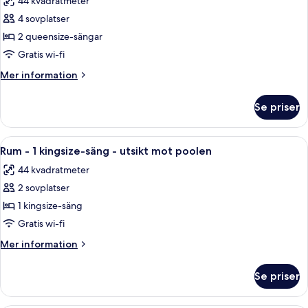
44 kvadratmeter
-
foton
poolen
tillgänglighetsanpassat
4 sovplatser
för
-
Rum
2 queensize-sängar
utsikt
-
mot
Gratis wi-fi
poolen
2
Mer
Mer information
queensize-
information
sängar
om
Se priser
Rum
-
-
utsikt
2
Öppna
Ett hotellrum med en säng, ett skrivbor
mot
5
queensize-
Rum - 1 kingsize-säng - utsikt mot poolen
alla
sängar
poolen
44 kvadratmeter
-
foton
utsikt
2 sovplatser
för
mot
Rum
1 kingsize-säng
poolen
-
Gratis wi-fi
1
Mer
Mer information
kingsize-
information
säng
om
Se priser
Rum
-
-
utsikt
1