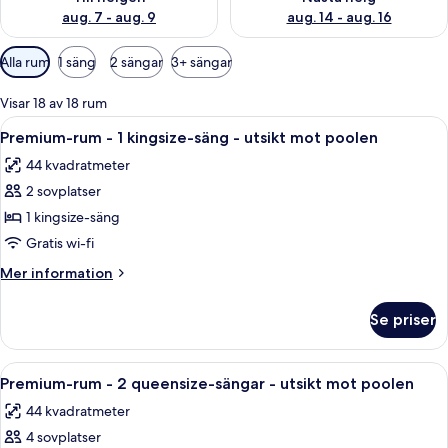
aug. 7 - aug. 9
aug. 14 - aug. 16
Tillgängliga
Alla rum
1 säng
2 sängar
3+ sängar
filter
för
Visar 18 av 18 rum
rum
Öppna
Ett hotellrum med en stor säng, ett na
5
Premium-rum - 1 kingsize-säng - utsikt mot poolen
alla
44 kvadratmeter
foton
2 sovplatser
för
Premium-
1 kingsize-säng
rum
Gratis wi-fi
-
Mer
Mer information
1
information
kingsize-
om
Se priser
Premium-
säng
rum
-
-
Öppna
Ett hotellrum med en stor säng, ett sk
utsikt
5
1
Premium-rum - 2 queensize-sängar - utsikt mot poolen
alla
kingsize-
mot
44 kvadratmeter
säng
foton
poolen
-
4 sovplatser
för