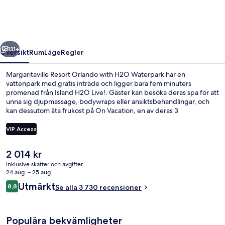
with
H2O
Waterpark
regående
Nästa
131+
Översikt
Rum
Läge
Regler
Margaritaville Resort Orlando with H2O Waterpark har en
vattenpark med gratis inträde och ligger bara fem minuters
promenad från Island H2O Live!. Gäster kan besöka deras spa för att
unna sig djupmassage, bodywraps eller ansiktsbehandlingar, och
kan dessutom äta frukost på On Vacation, en av deras 3
restauranger. Här har gäster dessutom tillgång till 3 utomhuspooler,
en lazy river och en bar vid poolen. Resenärer brukar tala mycket väl
VIP Access
om poolen och de sköna sängarna.
Det
2 014 kr
Lobby
nuvarande
inklusive skatter och avgifter
priset
24 aug. – 25 aug.
är
Recensioner
Utmärkt
8,8
Se alla 3 730 recensioner
2 014 kr
8,8 av 10,
Populära bekvämligheter