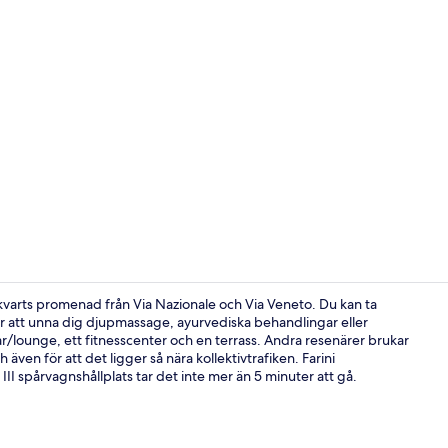
Superior du
 kvarts promenad från Via Nazionale och Via Veneto. Du kan ta
ör att unna dig djupmassage, ayurvediska behandlingar eller
ar/lounge, ett fitnesscenter och en terrass. Andra resenärer brukar
Behandlings
ven för att det ligger så nära kollektivtrafiken. Farini
III spårvagnshållplats tar det inte mer än 5 minuter att gå.