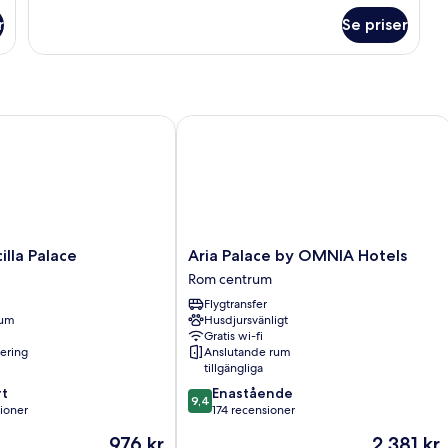
om
r
Se priser
Suite
a Palace
Aria Palace by OMNIA Hotels
Aria
illa Palace
Aria Palace by OMNIA Hotels
Palace
Rom centrum
by
Flygtransfer
OMNIA
rum
Husdjursvänligt
Hotels
Gratis wi-fi
Rom
nering
Anslutande rum
centrum
tillgängliga
9.4
t
Enastående
9,4
av
sioner
174 recensioner
10,
Priset
Priset
976 kr
2 381 kr
Enastående,