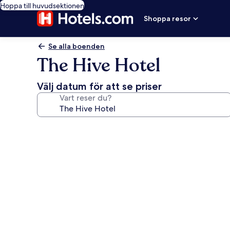
Hoppa till huvudsektionen
Shoppa resor
Se alla boenden
The Hive Hotel
Välj datum för att se priser
Vart reser du?
Fotogalleri
för
The
Hive
Hotel