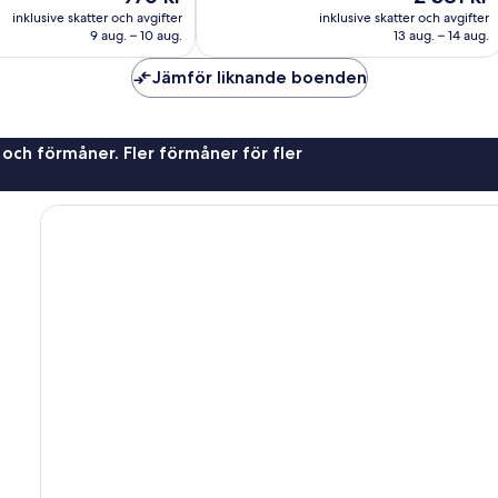
är
är
ner
174 recensioner
inklusive skatter och avgifter
inklusive skatter och avgifter
976 kr
2 381 kr
9 aug. – 10 aug.
13 aug. – 14 aug.
Jämför liknande boenden
 och förmåner. Fler förmåner för fler