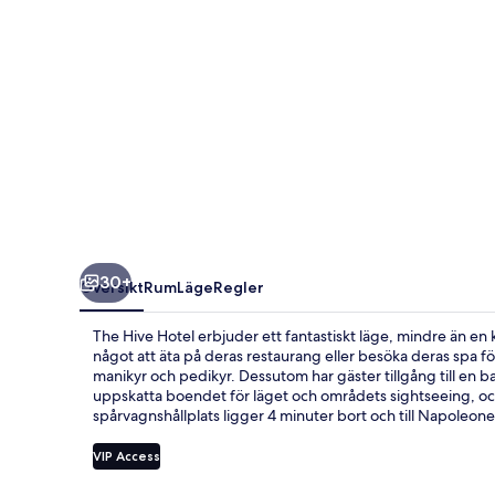
30+
Översikt
Rum
Läge
Regler
The Hive Hotel erbjuder ett fantastiskt läge, mindre än en
något att äta på deras restaurang eller besöka deras spa f
manikyr och pedikyr. Dessutom har gäster tillgång till en b
uppskatta boendet för läget och områdets sightseeing, och ä
spårvagnshållplats ligger 4 minuter bort och till Napoleone 
VIP Access