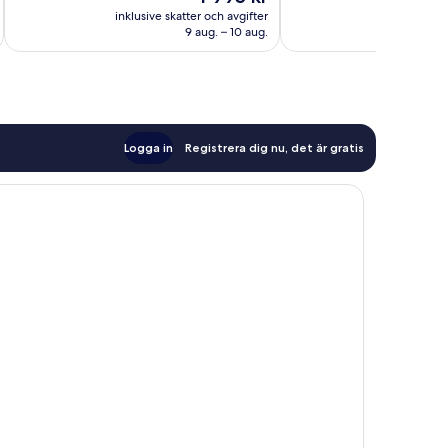
318 recensioner
1 006 recensioner
är
inklusive skatter och avgifter
inklusive s
1 995 kr
9 aug. – 10 aug.
Logga in
Registrera dig nu, det är gratis