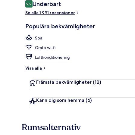
Recensioner
Underbart
9,2
9,2 av 10,
Terrass/Patio
Se alla 1 991 recensioner
Populära bekvämligheter
Spa
Gratis wi-fi
Luftkonditionering
Visa alla
Främsta bekvämligheter
(12)
Känn dig som hemma
(6)
Rumsalternativ