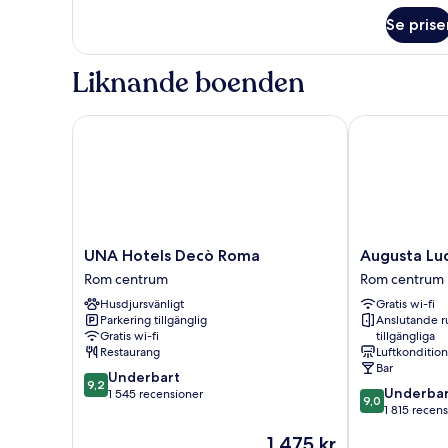
om
ExtraBed
Se prise
Junior
Suite
With
Liknande boenden
ExtraBed
UNA Hotels Decò Roma
Augusta Lucill
UNA
Augusta
UNA Hotels Decò Roma
Augusta Luc
Hotels
Lucilla
Rom centrum
Rom centrum
Decò
Palace
Husdjursvänligt
Gratis wi-fi
Roma
Rom
Parkering tillgänglig
Anslutande 
Rom
centrum
Gratis wi-fi
tillgängliga
centrum
Restaurang
Luftkonditio
Bar
9.2
Underbart
9,2
9.0
Underbar
av
1 545 recensioner
9,0
av
1 815 recen
10,
10,
Underbart,
Priset
1 475 kr
Underbart,