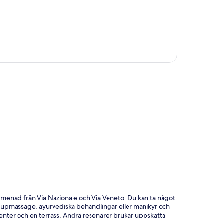
ta
romenad från Via Nazionale och Via Veneto. Du kan ta något
 djupmassage, ayurvediska behandlingar eller manikyr och
scenter och en terrass. Andra resenärer brukar uppskatta