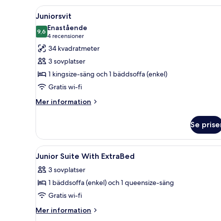
tvåbäddsrum
Öppna
Ett modernt hotellrum med en 
4
Juniorsvit
alla
Enastående
foton
9,6
9,6 av 10
(4 recensioner)
4 recensioner
för
34 kvadratmeter
Juniorsvit
3 sovplatser
1 kingsize-säng och 1 bäddsoffa (enkel)
Gratis wi-fi
Mer
Mer information
information
om
Se prise
Juniorsvit
Öppna
Badrum | Gratis toalettartiklar,
1
Junior Suite With ExtraBed
alla
3 sovplatser
foton
1 bäddsoffa (enkel) och 1 queensize-säng
för
Junior
Gratis wi-fi
Suite
Mer
Mer information
With
information