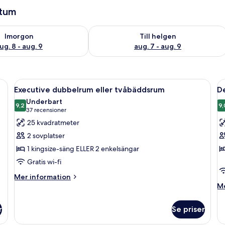
atum
llgängligheten för imorgon aug. 8 - aug. 9
Kontrollera tillgängligheten för den h
Imorgon
Till helgen
ug. 8 - aug. 9
aug. 7 - aug. 9
stor säng, ett skrivbord med en stol, en platt-TV och en vas med blommor.
Öppna
Ett modernt sovrum med en stor säng
Ö
4
Executive dubbelrum eller tvåbäddsrum
D
alla
al
Underbart
foton
9,2
f
9,
9,2 av 10
(37 recensioner)
37 recensioner
för
f
25 kvadratmeter
Executive
D
2 sovplatser
dubbelrum
r
1 kingsize-säng ELLER 2 enkelsängar
eller
Gratis wi-fi
tvåbäddsrum
Mer
Mer information
information
M
Me
om
in
Executive
o
r
Se priser
dubbelrum
De
eller
r