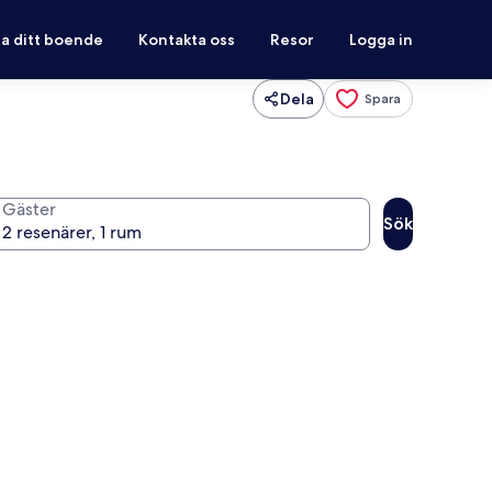
ra ditt boende
Kontakta oss
Resor
Logga in
Dela
Spara
Gäster
Sök