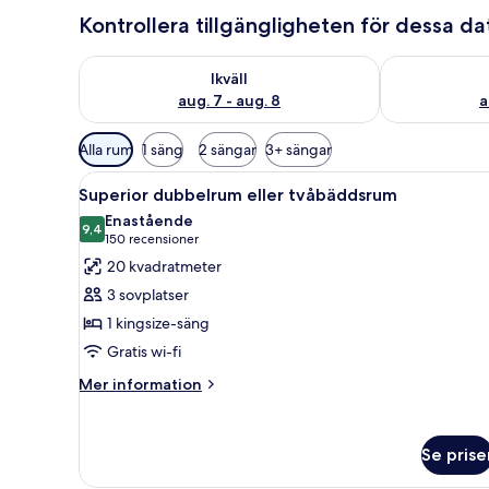
Kontrollera tillgängligheten för dessa d
Kontrollera tillgängligheten för ikväll aug. 7 - aug. 8
Kontrollera ti
Ikväll
aug. 7 - aug. 8
a
Tillgängliga
Alla rum
1 säng
2 sängar
3+ sängar
filter
Öppna
Ett modernt hotellrum med en 
för
4
Superior dubbelrum eller tvåbäddsrum
alla
rum
Enastående
foton
9,4
9,4 av 10
(150 recensioner)
150 recensioner
för
20 kvadratmeter
Superior
3 sovplatser
dubbelrum
1 kingsize-säng
eller
Gratis wi-fi
tvåbäddsrum
Mer
Mer information
information
om
Superior
Se prise
dubbelrum
eller