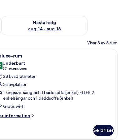
är helgen aug. 7 - aug. 9
Kontrollera tillgängligheten för nästa helg aug. 14 - aug. 16
Nästa helg
aug. 14 - aug. 16
Visar 8 av 8 rum
, två sängbord, en väggmonterad lampa och en garderob.
ppna
Ett modernt hotellrum med en stor säng, ett s
5
eluxe-rum
la
Underbart
oton
0
9,0 av 10
(37 recensioner)
37 recensioner
ör
28 kvadratmeter
eluxe-
3 sovplatser
um
1 kingsize-säng och 1 bäddsoffa (enkel) ELLER 2
enkelsängar och 1 bäddsoffa (enkel)
Gratis wi-fi
er
r information
formation
m
Se priser
luxe-
um