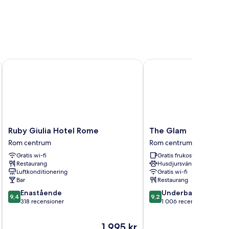
Ruby Giulia Hotel Rome
The Glam
Ruby
The
Ruby Giulia Hotel Rome
The Glam
Giulia
Glam
Rom centrum
Rom centrum
Hotel
Rom
Gratis wi-fi
Gratis frukost
Rome
centrum
Restaurang
Husdjursvänligt
Rom
Luftkonditionering
Gratis wi-fi
centrum
Bar
Restaurang
9.4
9.2
Enastående
Underbart
9,4
9,2
av
av
318 recensioner
1 006 recensioner
10,
10,
Enastående,
Underbart,
Priset
1 995 kr