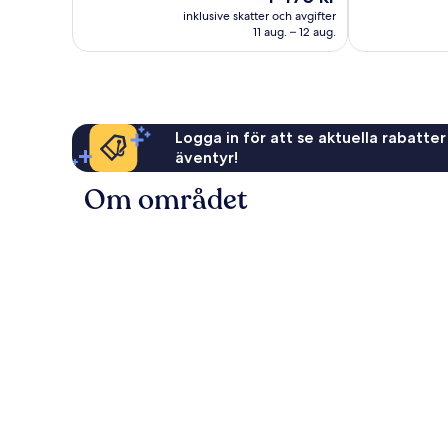
1 545 recensioner
är
1 815 recensio
inklusive skatter och avgifter
1 475 kr
11 aug. – 12 aug.
Logga in för att se aktuella rabatter
äventyr!
Om området