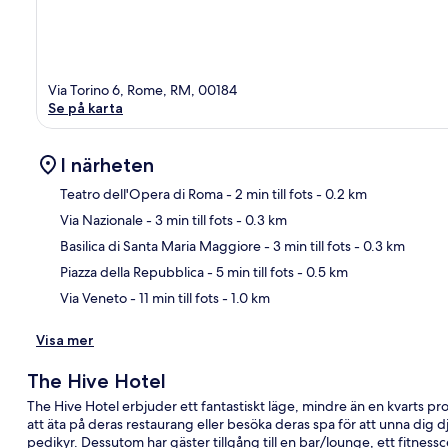
Via Torino 6, Rome, RM, 00184
Se på karta
I närheten
Teatro dell'Opera di Roma
- 2 min till fots
- 0.2 km
Via Nazionale
- 3 min till fots
- 0.3 km
Kar
Basilica di Santa Maria Maggiore
- 3 min till fots
- 0.3 km
Piazza della Repubblica
- 5 min till fots
- 0.5 km
Via Veneto
- 11 min till fots
- 1.0 km
Visa mer
The Hive Hotel
The Hive Hotel erbjuder ett fantastiskt läge, mindre än en kvarts p
att äta på deras restaurang eller besöka deras spa för att unna dig
pedikyr. Dessutom har gäster tillgång till en bar/lounge, ett fitnes