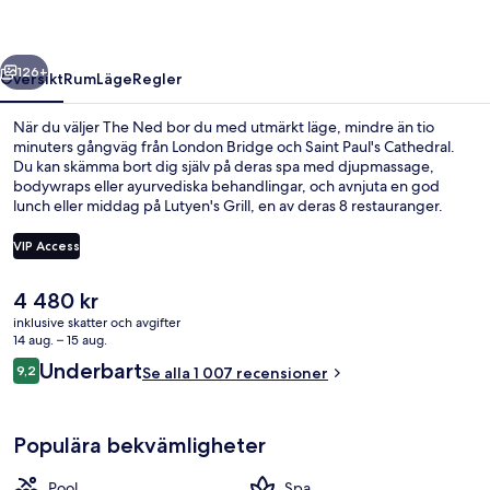
regående
Nästa
126+
Översikt
Rum
Läge
Regler
När du väljer The Ned bor du med utmärkt läge, mindre än tio
minuters gångväg från London Bridge och Saint Paul's Cathedral.
Du kan skämma bort dig själv på deras spa med djupmassage,
bodywraps eller ayurvediska behandlingar, och avnjuta en god
lunch eller middag på Lutyen's Grill, en av deras 8 restauranger.
Detta hotell i lyxstil erbjuder även gäster tillgång till 2 barer/lounger,
en inomhuspool och ett fitnesscenter. Andra resenärer talar mycket
VIP Access
väl om den hjälpsamma personalen. Boendet ligger en kort
promenad från kollektivtrafik, bara några steg från Bank
Det
4 480 kr
Underground Station och till Mansion House Underground Station
Här finns 8 restauranger som serverar
nuvarande
tar det 4 minuter att gå.
inklusive skatter och avgifter
priset
14 aug. – 15 aug.
är
Recensioner
Underbart
9,2
Se alla 1 007 recensioner
4 480 kr
9,2 av 10,
Populära bekvämligheter
Pool
Spa