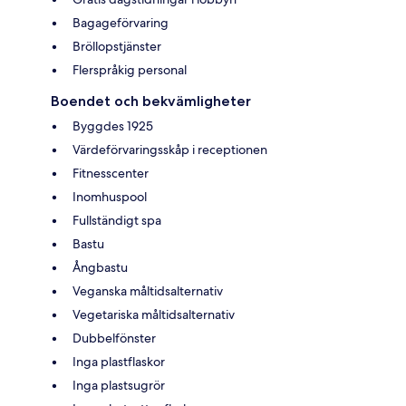
Bagageförvaring
Bröllopstjänster
Flerspråkig personal
Boendet och bekvämligheter
Byggdes 1925
Värdeförvaringsskåp i receptionen
Fitnesscenter
Inomhuspool
Fullständigt spa
Bastu
Ångbastu
Veganska måltidsalternativ
Vegetariska måltidsalternativ
Dubbelfönster
Inga plastflaskor
Inga plastsugrör