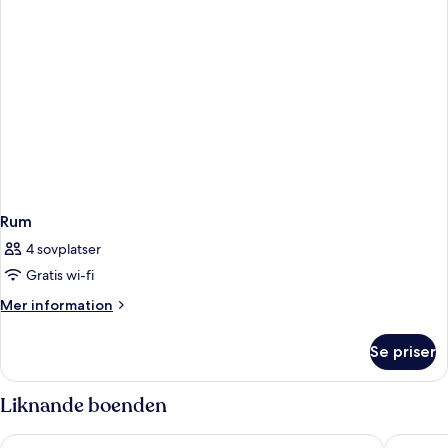
Rum
4 sovplatser
Gratis wi-fi
Mer
Mer information
information
om
Se priser
Rum
Liknande boenden
Sea Containers London
The Lon