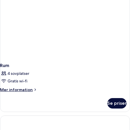
Rum
4 sovplatser
Gratis wi-fi
Mer
Mer information
information
om
Se priser
Rum