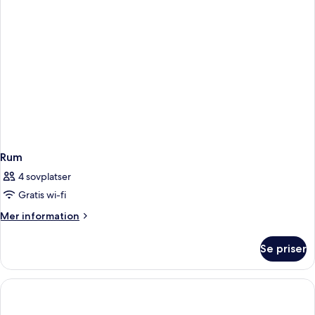
Rum
4 sovplatser
Gratis wi-fi
Mer
Mer information
information
om
Se priser
Rum