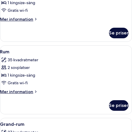
Rum
1 kingsize-säng
Gratis wi-fi
Mer
Mer information
information
om
Se priser
Rum
Öppna
Ett traditionellt sovrum med en himmel
4
Rum
alla
35 kvadratmeter
foton
2 sovplatser
för
Rum
1 kingsize-säng
Gratis wi-fi
Mer
Mer information
information
om
Se priser
Rum
Öppna
En säng med fyra stänger och ett öve
6
Grand-rum
alla