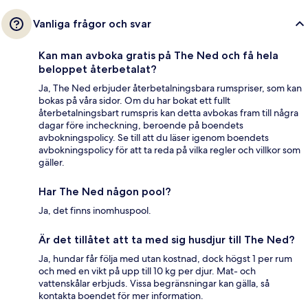
Vanliga frågor och svar
Kan man avboka gratis på The Ned och få hela
beloppet återbetalat?
Ja, The Ned erbjuder återbetalningsbara rumspriser, som kan
bokas på våra sidor. Om du har bokat ett fullt
återbetalningsbart rumspris kan detta avbokas fram till några
dagar före incheckning, beroende på boendets
avbokningspolicy. Se till att du läser igenom boendets
avbokningspolicy för att ta reda på vilka regler och villkor som
gäller.
Har The Ned någon pool?
Ja, det finns inomhuspool.
Är det tillåtet att ta med sig husdjur till The Ned?
Ja, hundar får följa med utan kostnad, dock högst 1 per rum
och med en vikt på upp till 10 kg per djur. Mat- och
vattenskålar erbjuds. Vissa begränsningar kan gälla, så
kontakta boendet för mer information.