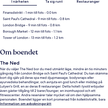
I närheten
Ta sig runt
Restauranger
Finansdistrikt
- 1 min till fots
- 0.0 km
Saint Paul's Cathedral
- 9 min till fots
- 0.8 km
London Bridge
- 9 min till fots
- 0.8 km
Borough Market
- 12 min till fots
- 1.1 km
Tower of London
- 13 min till fots
- 1.2 km
Om boendet
The Ned
När du väljer The Ned bor du med utmärkt läge, mindre än tio minuters
gångväg från London Bridge och Saint Paul's Cathedral. Du kan skämma
bort dig själv på deras spa med djupmassage, bodywraps eller
ayurvediska behandlingar, och avnjuta en god lunch eller middag på
Lutyen's Grill, en av deras 8 restauranger. Detta hotell i lyxstil erbjuder
även gäster tillgång till 2 barer/lounger, en inomhuspool och ett
fitnesscenter. Andra resenärer talar mycket väl om den hjälpsamma
personalen. Boendet ligger en kort promenad från kollektivtrafik, bara
några steg från Bank Underground Station och till Mansion House
Information om avbokningsrätt
Underground Station tar det 4 minuter att gå.