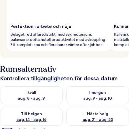
Perfektion i arbete och nöje
Kulinar
Beläget i ett affärsdistrikt med sex mötesrum,
Italiens
balanserar detta hotell produktivitet med avkoppling.
matställ
Ett komplett spa och flera barer väntar efter jobbet.
komplett
Rumsalternativ
Kontrollera tillgängligheten för dessa datum
Kontrollera tillgängligheten för ikväll aug. 8 - aug. 9
Kontrollera tillgängligheten f
Ikväll
Imorgon
aug. 8 - aug. 9
aug. 9 - aug. 10
Kontrollera tillgängligheten för den här helgen aug. 14 - aug. 
Kontrollera tillgängligheten fö
Till helgen
Nästa helg
aug. 14 - aug. 16
aug. 21 - aug. 23