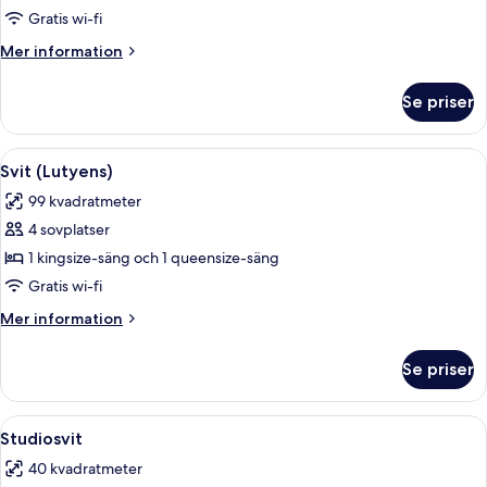
flera
Gratis wi-fi
sängar
Mer
Mer information
information
om
Se priser
Familjesvit
-
flera
Öppna
Ett hotellrum med en stor spegel, ett 
7
sängar
Svit (Lutyens)
alla
99 kvadratmeter
foton
4 sovplatser
för
Svit
1 kingsize-säng och 1 queensize-säng
(Lutyens)
Gratis wi-fi
Mer
Mer information
information
om
Se priser
Svit
(Lutyens)
Öppna
Ett sovrum med en stor säng, ett sido
12
Studiosvit
alla
40 kvadratmeter
foton