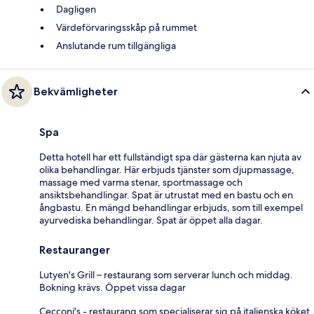
Dagligen
Värdeförvaringsskåp på rummet
Anslutande rum tillgängliga
Bekvämligheter
Spa
Detta hotell har ett fullständigt spa där gästerna kan njuta av
olika behandlingar. Här erbjuds tjänster som djupmassage,
massage med varma stenar, sportmassage och
ansiktsbehandlingar. Spat är utrustat med en bastu och en
ångbastu. En mängd behandlingar erbjuds, som till exempel
ayurvediska behandlingar. Spat är öppet alla dagar.
Restauranger
Lutyen's Grill – restaurang som serverar lunch och middag.
Bokning krävs. Öppet vissa dagar
Cecconi's - restaurang som specialiserar sig på italienska köket