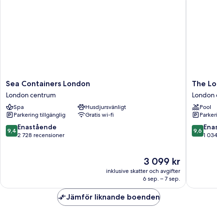
Sea
The
Sea Containers London
The L
Containers
Londone
London centrum
London 
London
London
Spa
Husdjursvänligt
Pool
London
centrum
Parkering tillgänglig
Gratis wi-fi
Parkeri
centrum
9.4
9.6
Enastående
Ena
9,4
9,6
av
av
2 728 recensioner
1 03
10,
10,
Enastående,
Enaståe
Priset
3 099 kr
2 728 recensioner
1 034 re
är
inklusive skatter och avgifter
3 099 kr
6 sep. – 7 sep.
Jämför liknande boenden