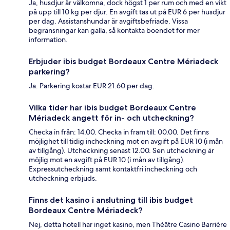
Ja, husdjur är välkomna, dock högst 1 per rum och med en vikt
på upp till 10 kg per djur. En avgift tas ut på EUR 6 per husdjur
per dag. Assistanshundar är avgiftsbefriade. Vissa
begränsningar kan gälla, så kontakta boendet för mer
information.
Erbjuder ibis budget Bordeaux Centre Mériadeck
parkering?
Ja. Parkering kostar EUR 21.60 per dag.
Vilka tider har ibis budget Bordeaux Centre
Mériadeck angett för in- och utcheckning?
Checka in från: 14.00. Checka in fram till: 00.00. Det finns
möjlighet till tidig incheckning mot en avgift på EUR 10 (i mån
av tillgång). Utcheckning senast 12.00. Sen utcheckning är
möjlig mot en avgift på EUR 10 (i mån av tillgång).
Expressutcheckning samt kontaktfri incheckning och
utcheckning erbjuds.
Finns det kasino i anslutning till ibis budget
Bordeaux Centre Mériadeck?
Nej, detta hotell har inget kasino, men Théâtre Casino Barrière