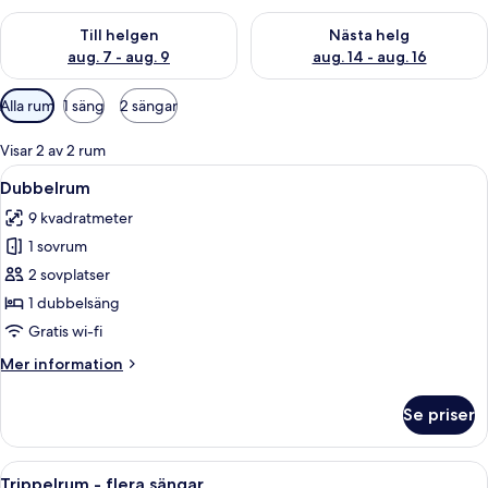
Kontrollera tillgängligheten för den här helgen aug. 7 - aug. 9
Kontrollera tillgängligheten fö
Till helgen
Nästa helg
aug. 7 - aug. 9
aug. 14 - aug. 16
Tillgängliga
Alla rum
1 säng
2 sängar
filter
för
Visar 2 av 2 rum
rum
Öppna
Ett modernt hotellrum med en stor säng,
8
Dubbelrum
alla
9 kvadratmeter
foton
1 sovrum
för
Dubbelrum
2 sovplatser
1 dubbelsäng
Gratis wi-fi
Mer
Mer information
information
om
Se priser
Dubbelrum
Öppna
Trippelrum - flera sängar | Sängtillbe
5
Trippelrum - flera sängar