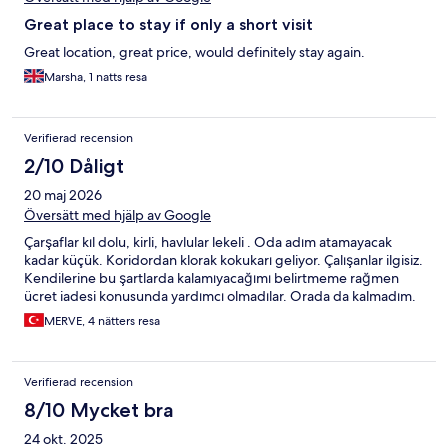
Great place to stay if only a short visit
Great location, great price, would definitely stay again.
Marsha, 1 natts resa
Verifierad recension
2/10 Dåligt
20 maj 2026
Översätt med hjälp av Google
Çarşaflar kıl dolu, kirli, havlular lekeli . Oda adım atamayacak
kadar küçük. Koridordan klorak kokukarı geliyor. Çalışanlar ilgisiz.
Kendilerine bu şartlarda kalamıyacağımı belirtmeme rağmen
ücret iadesi konusunda yardımcı olmadılar. Orada da kalmadım.
MERVE, 4 nätters resa
Verifierad recension
8/10 Mycket bra
24 okt. 2025