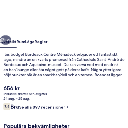
budget
Bordeaux
Centre
Mériadeck
regående
Nästa
32+
Översikt
Rum
Läge
Regler
Ibis budget Bordeaux Centre Mériadeck erbjuder ett fantastiskt
läge, mindre än en kvarts promenad från Cathédrale Saint-André de
Bordeaux och Aquitaine-museet. Du kan varva ned med en drink i
en bar/lounge eller äta något gott på deras kafé. Några ytterligare
höjdpunkter här är en snackbar/deli och en terrass. Boendet ligger
bara en kort promenad från kollektivtrafik. Till Palais de Justice
spårvagnshållplats tar det 2 minuter att gå och till Mériadeck
Det
656 kr
spårvagnshållplats är det 4 minuter.
nuvarande
inklusive skatter och avgifter
priset
24 aug. – 25 aug.
Boendets fasad
är
Recensioner
Bra
7,4
Se alla 897 recensioner
656 kr
7,4 av 10,
Populära bekvämligheter