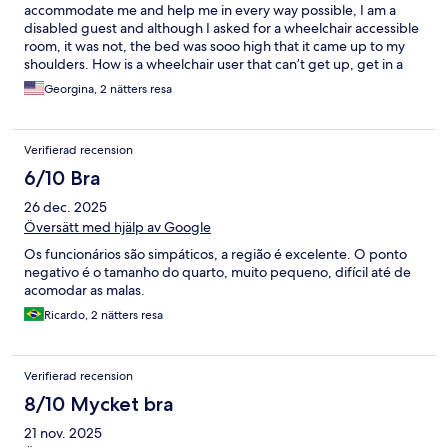
accommodate me and help me in every way possible, I am a
disabled guest and although I asked for a wheelchair accessible
room, it was not, the bed was sooo high that it came up to my
shoulders. How is a wheelchair user that can’t get up, get in a
bed that is so high?. I couldn’t get on the bed so, melody
Georgina, 2 nätters resa
helped me to get together a very old and dusty sofa bed that
was a bit low, but definitely better than the bed, I had 2 terrible
nights on that sofa and went home. The breakfast was meh but
Verifierad recension
ok for a budget hotel. It wasn’t super clean either but
acceptable.
6/10 Bra
26 dec. 2025
Översätt med hjälp av Google
Os funcionários são simpáticos, a região é excelente. O ponto
negativo é o tamanho do quarto, muito pequeno, difícil até de
acomodar as malas.
Ricardo, 2 nätters resa
Verifierad recension
8/10 Mycket bra
21 nov. 2025