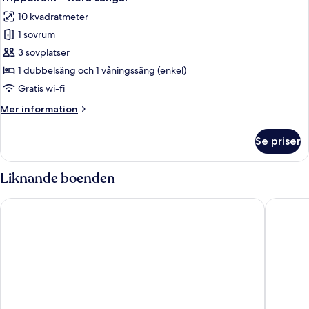
alla
10 kvadratmeter
foton
1 sovrum
för
Trippelrum
3 sovplatser
-
1 dubbelsäng och 1 våningssäng (enkel)
flera
Gratis wi-fi
sängar
Mer
Mer information
information
om
Se priser
Trippelrum
-
flera
Liknande boenden
sängar
ibis Bordeaux Centre Meriadeck
Staycity