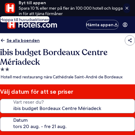
Byt till appen
Spara 10 % eller mer på fler än 100 000 hotell och logga
in för att tjäna förmåner
Hoppa till huvudsektionen
Hämta appen
Se alla boenden
ibis budget Bordeaux Centre
Mériadeck
2.0-
stjärnigt
Hotell med restaurang nära Cathédrale Saint-André de Bordeaux
boende
Välj datum för att se priser
Vart reser du?
Datum