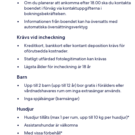
Om du planerar att ankomma efter 18.00 ska du kontakta
boendet i förväg via kontaktuppgifterna i
bokningsbekräftelsen.
Informationen från boendet kan ha översatts med
automatiska översättningsverktyg
Krävs vid incheckning
Kreditkort, bankkort eller kontant deposition krävs för
oförutsedda kostnader.
Statligt utfärdad fotolegitimation kan krävas
Lägsta ålder för incheckning är 18 år
Barn
Upp till 2 barn (upp till 12 år) bor gratis i förälders eller
vårdnadshavares rum om inga extrasängar används.
Inga spjälsängar (barnsängar)
Husdjur
Husdjur tillåts (max 1 per rum, upp till 10 kg per husdjur)*
Assistanshundar är välkomna
Med vissa förbehåll*