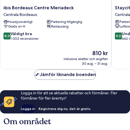
ibis
Staycity
ibis Bordeaux Centre Meriadeck
Stayci
Bordeaux
Aparthot
Centrala Bordeaux
Central
Centre
Bordea
Husdjursvänligt
Parkering tillgänglig
Parkeri
Meriadeck
City
Gratis wi-fi
Restaurang
Luftko
Centrala
Centre
Bordeaux
Centrala
8.0
9.2
Väldigt bra
Und
8,0
9,2
Bordea
av
av
1 003 recensioner
662 
10,
10,
Väldigt
Underba
Priset
810 kr
bra,
662 rec
är
inklusive skatter och avgifter
1 003 recensioner
810 kr
30 aug. – 31 aug.
Jämför liknande boenden
Logga in för att se aktuella rabatter och förmåner. Fler
förmåner för fler äventyr!
Logga in
Registrera dig nu, det är gratis
Om området