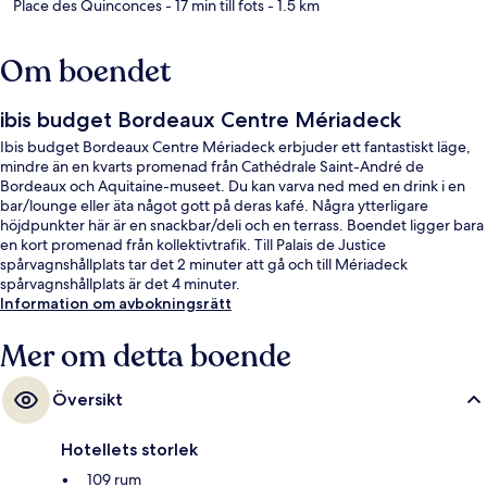
Place des Quinconces
- 17 min till fots
- 1.5 km
Om boendet
ibis budget Bordeaux Centre Mériadeck
Ibis budget Bordeaux Centre Mériadeck erbjuder ett fantastiskt läge,
mindre än en kvarts promenad från Cathédrale Saint-André de
Bordeaux och Aquitaine-museet. Du kan varva ned med en drink i en
bar/lounge eller äta något gott på deras kafé. Några ytterligare
höjdpunkter här är en snackbar/deli och en terrass. Boendet ligger bara
en kort promenad från kollektivtrafik. Till Palais de Justice
spårvagnshållplats tar det 2 minuter att gå och till Mériadeck
spårvagnshållplats är det 4 minuter.
Information om avbokningsrätt
Mer om detta boende
Översikt
Hotellets storlek
109 rum