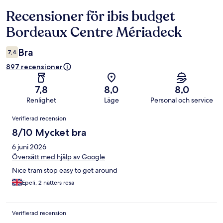
Recensioner för ibis budget
Recensioner
Bordeaux Centre Mériadeck
Bra
7,4
897 recensioner
7,8
8,0
8,0
Renlighet
Läge
Personal och service
Recensioner
Verifierad recension
8/10 Mycket bra
6 juni 2026
Översätt med hjälp av Google
Nice tram stop easy to get around
Epeli, 2 nätters resa
Verifierad recension