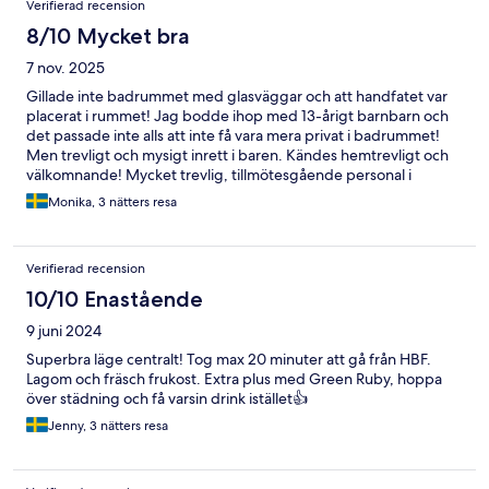
Verifierad recension
8/10 Mycket bra
7 nov. 2025
Gillade inte badrummet med glasväggar och att handfatet var
placerat i rummet! Jag bodde ihop med 13-årigt barnbarn och
det passade inte alls att inte få vara mera privat i badrummet!
Men trevligt och mysigt inrett i baren. Kändes hemtrevligt och
välkomnande! Mycket trevlig, tillmötesgående personal i
reception/ baren. 13-åringen fick ett bra bemötande! Hotellet
Monika, 3 nätters resa
ligger centralt och bra kommunikationer (både tunnelbana och
pendeltåg alldeles nära hotellet). Hotellet rekommenderas trots
minus för badrummet!
Verifierad recension
10/10 Enastående
9 juni 2024
Superbra läge centralt! Tog max 20 minuter att gå från HBF.
Lagom och fräsch frukost. Extra plus med Green Ruby, hoppa
över städning och få varsin drink istället👍
Jenny, 3 nätters resa