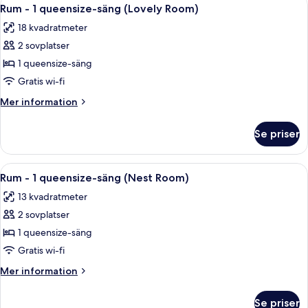
Öppna
mot
9
queensize-
Rum - 1 queensize-säng (Lovely Room)
alla
säng
kanalen
18 kvadratmeter
-
foton
(Loft
utsikt
2 sovplatser
för
Room)
mot
Rum
1 queensize-säng
kanalen
-
(Loft
Gratis wi-fi
Room)
1
Mer
Mer information
queensize-
information
säng
om
Se priser
Rum
(Lovely
-
Room)
1
Öppna
Sängtillbehör av högsta kvalitet och
7
queensize-
Rum - 1 queensize-säng (Nest Room)
alla
säng
13 kvadratmeter
(Lovely
foton
Room)
2 sovplatser
för
Rum
1 queensize-säng
-
Gratis wi-fi
1
Mer
Mer information
queensize-
information
säng
om
Se priser
Rum