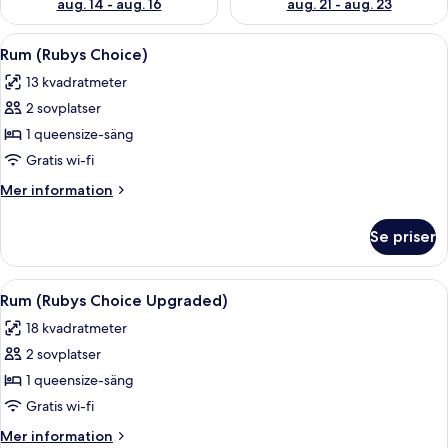
aug. 14 - aug. 16
aug. 21 - aug. 23
Öppna
Sängtillbehör av högsta kvalitet och
6
Rum (Rubys Choice)
alla
13 kvadratmeter
foton
2 sovplatser
för
Rum
1 queensize-säng
(Rubys
Gratis wi-fi
Choice)
Mer
Mer information
information
om
Se priser
Rum
(Rubys
Choice)
Öppna
Rum (Rubys Choice Upgraded) | Sängti
6
Rum (Rubys Choice Upgraded)
alla
18 kvadratmeter
foton
2 sovplatser
för
Rum
1 queensize-säng
(Rubys
Gratis wi-fi
Choice
Mer
Mer information