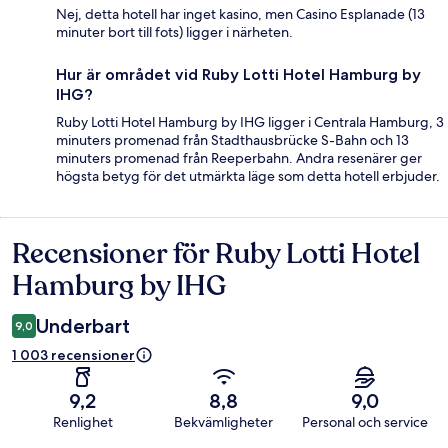
Nej, detta hotell har inget kasino, men Casino Esplanade (13
minuter bort till fots) ligger i närheten.
Hur är området vid Ruby Lotti Hotel Hamburg by
IHG?
Ruby Lotti Hotel Hamburg by IHG ligger i Centrala Hamburg, 3
minuters promenad från Stadthausbrücke S-Bahn och 13
minuters promenad från Reeperbahn. Andra resenärer ger
högsta betyg för det utmärkta läge som detta hotell erbjuder.
Recensioner för Ruby Lotti Hotel
Recensioner
Hamburg by IHG
Underbart
9,0
1 003 recensioner
9,2
8,8
9,0
Renlighet
Bekvämligheter
Personal och service