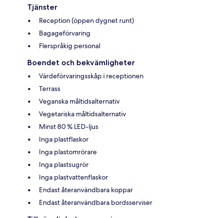
Tjänster
Reception (öppen dygnet runt)
Bagageförvaring
Flerspråkig personal
Boendet och bekvämligheter
Värdeförvaringsskåp i receptionen
Terrass
Veganska måltidsalternativ
Vegetariska måltidsalternativ
Minst 80 % LED-ljus
Inga plastflaskor
Inga plastomrörare
Inga plastsugrör
Inga plastvattenflaskor
Endast återanvändbara koppar
Endast återanvändbara bordsserviser