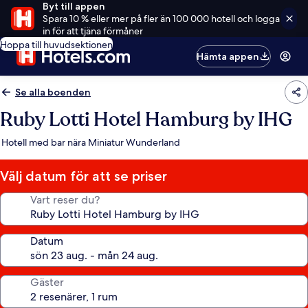
Byt till appen
Spara 10 % eller mer på fler än 100 000 hotell och logga
in för att tjäna förmåner
Hoppa till huvudsektionen
Hämta appen
Se alla boenden
Ruby Lotti Hotel Hamburg by IHG
Hotell med bar nära Miniatur Wunderland
Välj datum för att se priser
Vart reser du?
Datum
Gäster