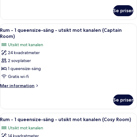
Upgraded)
information
om
Se priser
Rum
(Rubys
Choice
Öppna
Rum - 1 queensize-säng - utsikt mot k
6
Upgraded)
Rum - 1 queensize-säng - utsikt mot kanalen (Captain
alla
Room)
foton
Utsikt mot kanalen
för
24 kvadratmeter
Rum
2 sovplatser
-
1
1 queensize-säng
queensize-
Gratis wi-fi
säng
Mer
Mer information
-
information
utsikt
om
Se priser
Rum
mot
-
kanalen
1
Öppna
Sängtillbehör av högsta kvalitet och
(Captain
6
queensize-
Rum - 1 queensize-säng - utsikt mot kanalen (Cosy Room)
alla
säng
Room)
Utsikt mot kanalen
-
foton
utsikt
14 kvadratmeter