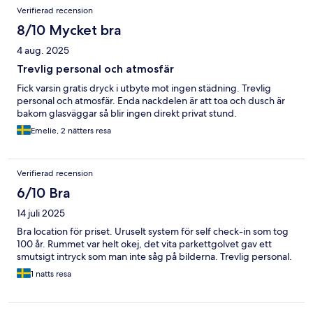
Verifierad recension
8/10 Mycket bra
4 aug. 2025
Trevlig personal och atmosfär
Fick varsin gratis dryck i utbyte mot ingen städning. Trevlig
personal och atmosfär. Enda nackdelen är att toa och dusch är
bakom glasväggar så blir ingen direkt privat stund.
Emelie, 2 nätters resa
Verifierad recension
6/10 Bra
14 juli 2025
Bra location för priset. Uruselt system för self check-in som tog
100 år. Rummet var helt okej, det vita parkettgolvet gav ett
smutsigt intryck som man inte såg på bilderna. Trevlig personal.
1 natts resa