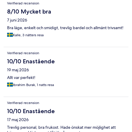
Recensioner
Verifierad recension
8/10 Mycket bra
7 juni 2026
Bra läge, enkelt och smidigt, trevlig bardel och allmänt trivsamt!
Kalle, 3 nätters resa
Verifierad recension
10/10 Enastående
19 maj 2026
Allt var perfekt!
Ibrahim Burak, 1 natts resa
Verifierad recension
10/10 Enastående
17 maj 2026
Trevlig personal, bra frukost. Hade önskat mer möjlighet att