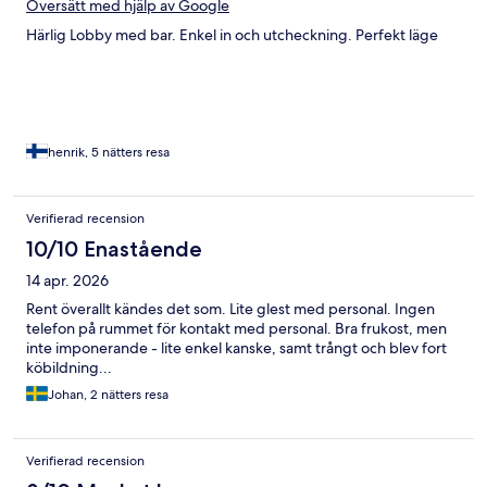
Översätt med hjälp av Google
Härlig Lobby med bar. Enkel in och utcheckning. Perfekt läge
henrik, 5 nätters resa
Verifierad recension
10/10 Enastående
14 apr. 2026
Rent överallt kändes det som. Lite glest med personal. Ingen
telefon på rummet för kontakt med personal. Bra frukost, men
inte imponerande - lite enkel kanske, samt trångt och blev fort
köbildning...
Johan, 2 nätters resa
Verifierad recension