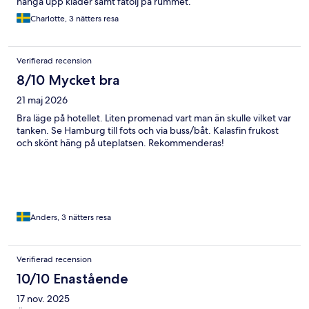
hänga upp kläder samt fåtölj på rummet.
Charlotte, 3 nätters resa
Verifierad recension
8/10 Mycket bra
21 maj 2026
Bra läge på hotellet. Liten promenad vart man än skulle vilket var
tanken. Se Hamburg till fots och via buss/båt. Kalasfin frukost
och skönt häng på uteplatsen. Rekommenderas!
Anders, 3 nätters resa
Verifierad recension
10/10 Enastående
17 nov. 2025