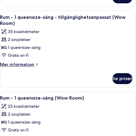
(Nest
-
Room)
1
Öppna
Sängtillbehör av högsta kvalitet och
7
queensize-
Rum - 1 queensize-säng - tillgänglighetsanpassat (Wow
alla
säng
Room)
(Nest
foton
35 kvadratmeter
Room)
för
2 sovplatser
Rum
1 queensize-säng
-
1
Gratis wi-fi
queensize-
Mer
Mer information
säng
information
om
-
Se priser
Rum
tillgänglighetsanpassat
-
(Wow
1
Öppna
Sängtillbehör av högsta kvalitet och
8
Room)
queensize-
Rum - 1 queensize-säng (Wow Room)
alla
säng
25 kvadratmeter
-
foton
tillgänglighetsanpassat
2 sovplatser
för
(Wow
Rum
1 queensize-säng
Room)
-
Gratis wi-fi