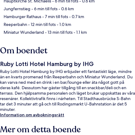
Hauptkirche St. Michaelis
- 6 min till fots
- 0.6 km
Jungfernstieg
- 6 min till fots
- 0.6 km
Hamburger Rathaus
- 7 min till fots
- 0.7 km
Reeperbahn
- 12 min till fots
- 1.0 km
Miniatur Wunderland
- 13 min till fots
- 1.1 km
Om boendet
Ruby Lotti Hotel Hamburg by IHG
Ruby Lotti Hotel Hamburg by IHG erbjuder ett fantastiskt läge, mindre
än en kvarts promenad från Reeperbahn och Miniatur Wunderland. Du
kan varva ned med en drink i en bar/lounge eller äta något gott på
deras kafé. Dessutom har gäster tillgång till en snackbar/deli och en
terrass. Den hjälpsamma personalen och läget brukar uppskattas av våra
resenärer. Kollektivtrafik finns i närheten. Till Stadthausbrücke S-Bahn
tar det 3 minuter att gå och till Rodingsmarkt U-Bahnstation är det 5
minuter.
Information om avbokningsrätt
Mer om detta boende