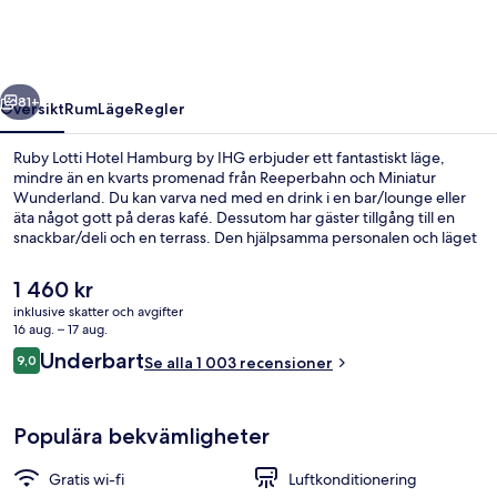
Hamburg
by
IHG
regående
Nästa
81+
Översikt
Rum
Läge
Regler
Ruby Lotti Hotel Hamburg by IHG erbjuder ett fantastiskt läge,
mindre än en kvarts promenad från Reeperbahn och Miniatur
Wunderland. Du kan varva ned med en drink i en bar/lounge eller
äta något gott på deras kafé. Dessutom har gäster tillgång till en
snackbar/deli och en terrass. Den hjälpsamma personalen och läget
brukar uppskattas av våra resenärer. Kollektivtrafik finns i närheten.
Till Stadthausbrücke S-Bahn tar det 3 minuter att gå och till
Det
1 460 kr
Rodingsmarkt U-Bahnstation är det 5 minuter.
nuvarande
inklusive skatter och avgifter
priset
16 aug. – 17 aug.
Mötesrum
är
Recensioner
Underbart
9,0
Se alla 1 003 recensioner
1 460 kr
9,0 av 10,
Populära bekvämligheter
Gratis wi-fi
Luftkonditionering