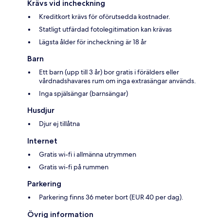
Krävs vid incheckning
Kreditkort krävs för oförutsedda kostnader.
Statligt utfärdad fotolegitimation kan krävas
Lägsta ålder för incheckning är 18 år
Barn
Ett barn (upp till 3 år) bor gratis i förälders eller
vårdnadshavares rum om inga extrasängar används.
Inga spjälsängar (barnsängar)
Husdjur
Djur ej tillåtna
Internet
Gratis wi-fi i allmänna utrymmen
Gratis wi-fi på rummen
Parkering
Parkering finns 36 meter bort (EUR 40 per dag).
Övrig information