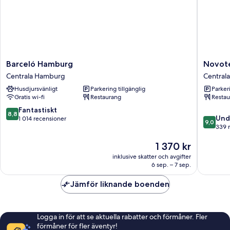
Barceló
Novotel
Barceló Hamburg
Novote
Hamburg
Hambur
Centrala Hamburg
Central
Centrala
Central
Husdjursvänligt
Parkering tillgänglig
Parkeri
Hamburg
Station
Gratis wi-fi
Restaurang
Restau
Centrala
Hambur
8.8
Fantastiskt
8,8
9.0
Und
av
1 014 recensioner
9,0
av
339 
10,
10,
Fantastiskt,
Priset
1 370 kr
Underba
1 014 recensioner
är
339 rec
inklusive skatter och avgifter
1 370 kr
6 sep. – 7 sep.
Jämför liknande boenden
Logga in för att se aktuella rabatter och förmåner. Fler
förmåner för fler äventyr!