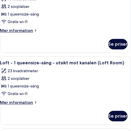
för
mot
Rum
2 sovplatser
kanalen
-
(Captain
1 queensize-säng
Room)
1
Gratis wi-fi
queensize-
Mer
Mer information
säng
information
-
om
Se priser
Rum
utsikt
-
mot
1
Öppna
Sängtillbehör av högsta kvalitet och
kanalen
7
queensize-
Loft - 1 queensize-säng - utsikt mot kanalen (Loft Room)
alla
(Cosy
säng
23 kvadratmeter
-
foton
Room)
utsikt
2 sovplatser
för
mot
Loft
1 queensize-säng
kanalen
-
(Cosy
Gratis wi-fi
Room)
1
Mer
Mer information
queensize-
information
säng
om
Se priser
Loft
-
-
utsikt
1
Sängtillbehör av högsta kvalitet och