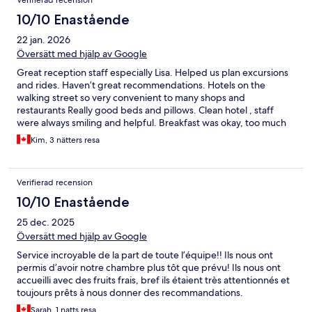
Verifierad recension
10/10 Enastående
22 jan. 2026
Översätt med hjälp av Google
Great reception staff especially Lisa. Helped us plan excursions
and rides. Haven’t great recommendations. Hotels on the
walking street so very convenient to many shops and
restaurants Really good beds and pillows. Clean hotel , staff
were always smiling and helpful. Breakfast was okay, too much
local but you could ask for an omelet. We would stay here again.
Kim, 3 nätters resa
Verifierad recension
10/10 Enastående
25 dec. 2025
Översätt med hjälp av Google
Service incroyable de la part de toute l’équipe!! Ils nous ont
permis d’avoir notre chambre plus tôt que prévu! Ils nous ont
accueilli avec des fruits frais, bref ils étaient très attentionnés et
toujours prêts à nous donner des recommandations.
Sarah, 1 natts resa