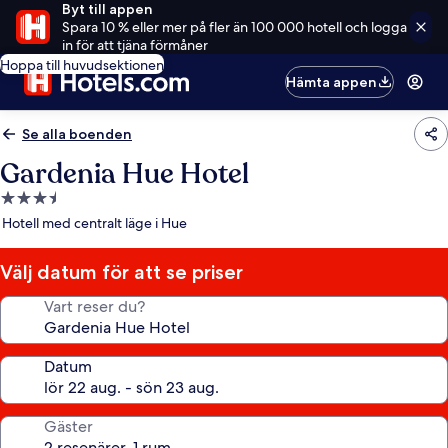
Byt till appen
Spara 10 % eller mer på fler än 100 000 hotell och logga
in för att tjäna förmåner
Hoppa till huvudsektionen
Hämta appen
Se alla boenden
Gardenia Hue Hotel
3.5-
stjärnigt
Hotell med centralt läge i Hue
boende
Välj datum för att se priser
Vart reser du?
Datum
Gäster