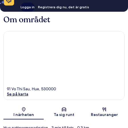
Logga in
Registrera dig nu, det är gratis
Om området
91 Vo Thi Sau, Hue, 530000
Se på karta
Karta
I närheten
Ta sig runt
Restauranger
Hue nattpromenadgatan
- 3 min till fots
- 0.3 km