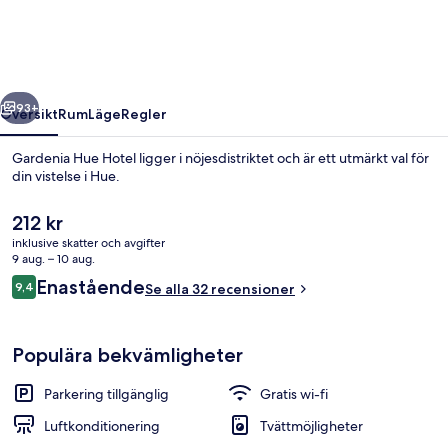
regående
Nästa
93+
Översikt
Rum
Läge
Regler
Gardenia Hue Hotel ligger i nöjesdistriktet och är ett utmärkt val för
din vistelse i Hue.
Det
212 kr
nuvarande
inklusive skatter och avgifter
priset
9 aug. – 10 aug.
är
Recensioner
Enastående
9,4
Se alla 32 recensioner
212 kr
9,4 av 10,
Deluxe dubbelrum eller tvåbäddsrum |
Populära bekvämligheter
Parkering tillgänglig
Gratis wi-fi
Luftkonditionering
Tvättmöjligheter