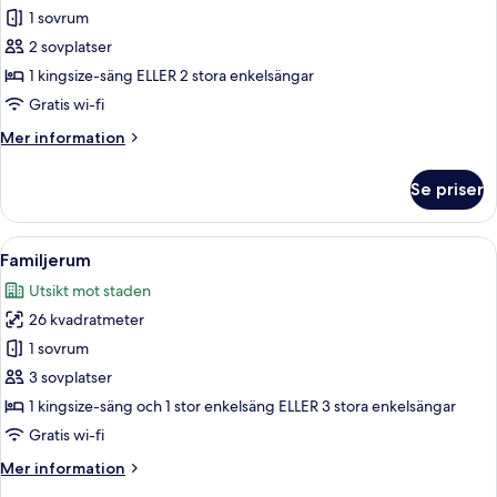
Standard
1 sovrum
dubbelrum
2 sovplatser
eller
1 kingsize-säng ELLER 2 stora enkelsängar
tvåbäddsrum
Gratis wi-fi
Mer
Mer information
information
om
Se priser
Standard
dubbelrum
eller
Öppna
Ett hotellrum med två sängar, en bal
19
tvåbäddsrum
Familjerum
alla
Utsikt mot staden
foton
26 kvadratmeter
för
Familjerum
1 sovrum
3 sovplatser
1 kingsize-säng och 1 stor enkelsäng ELLER 3 stora enkelsängar
Gratis wi-fi
Mer
Mer information
information