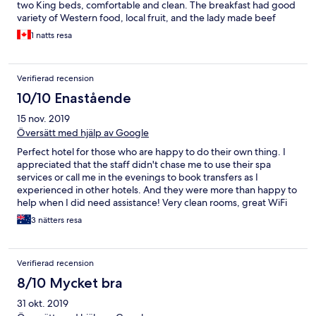
two King beds, comfortable and clean. The breakfast had good
variety of Western food, local fruit, and the lady made beef
noodle soups for us. You also has a choice of eggs if you don’t
1 natts resa
want noodle soup. But her noodle soup was very good.
Verifierad recension
10/10 Enastående
15 nov. 2019
Översätt med hjälp av Google
Perfect hotel for those who are happy to do their own thing. I
appreciated that the staff didn't chase me to use their spa
services or call me in the evenings to book transfers as I
experienced in other hotels. And they were more than happy to
help when I did need assistance! Very clean rooms, great WiFi
and plenty of breakfast options to make a good start to your
3 nätters resa
day. Highly recommended and I would consider again if I found
myself in Hue in the future.
Verifierad recension
8/10 Mycket bra
31 okt. 2019