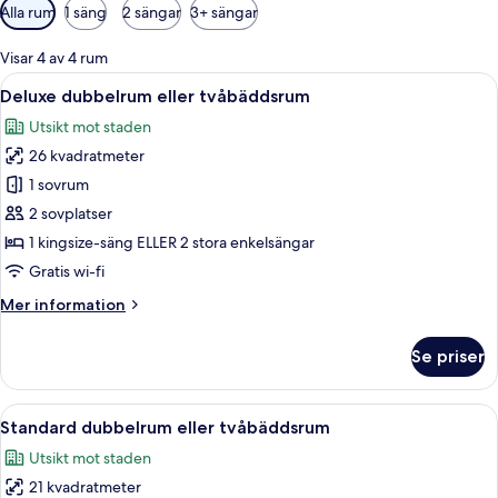
Tillgängliga
Alla rum
1 säng
2 sängar
3+ sängar
filter
för
Visar 4 av 4 rum
rum
Öppna
Ett hotellrum med en stor säng, ett nat
21
Deluxe dubbelrum eller tvåbäddsrum
alla
Utsikt mot staden
foton
26 kvadratmeter
för
Deluxe
1 sovrum
dubbelrum
2 sovplatser
eller
1 kingsize-säng ELLER 2 stora enkelsängar
tvåbäddsrum
Gratis wi-fi
Mer
Mer information
information
om
Se priser
Deluxe
dubbelrum
eller
Öppna
Ett hotellrum med en stor säng, ett sk
21
tvåbäddsrum
Standard dubbelrum eller tvåbäddsrum
alla
Utsikt mot staden
foton
21 kvadratmeter
för