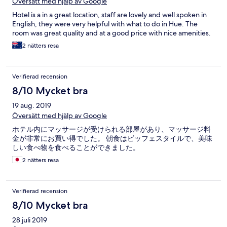
Översätt med hjälp av Google
Hotel is a in a great location, staff are lovely and well spoken in
English, they were very helpful with what to do in Hue. The
room was great quality and at a good price with nice amenities.
2 nätters resa
Verifierad recension
8/10 Mycket bra
19 aug. 2019
Översätt med hjälp av Google
ホテル内にマッサージが受けられる部屋があり、マッサージ料
金が非常にお買い得でした。 朝食はビッフェスタイルで、美味
しい食べ物を食べることができました。
2 nätters resa
Verifierad recension
8/10 Mycket bra
28 juli 2019