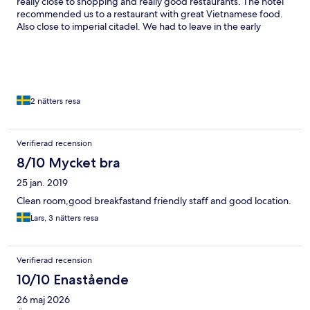
really close to shopping and really good restaurants. The hotel
recommended us to a restaurant with great Vietnamese food.
Also close to imperial citadel. We had to leave in the early
morning for our flight and the staff got up to make us a simple
breakfast to go.
2 nätters resa
Verifierad recension
8/10 Mycket bra
25 jan. 2019
Clean room,good breakfastand friendly staff and good location.
Lars, 3 nätters resa
Verifierad recension
10/10 Enastående
26 maj 2026