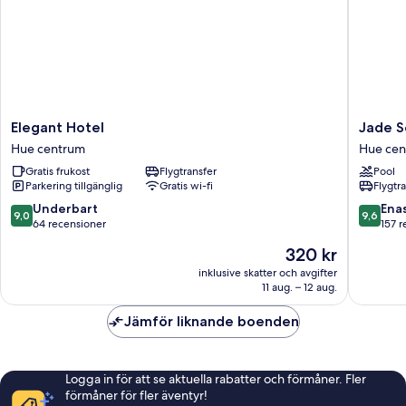
Elegant
Jade
Elegant Hotel
Jade S
Hotel
Scene
Hue centrum
Hue ce
Hue
Hotel
Gratis frukost
Flygtransfer
Pool
centrum
Hue
Parkering tillgänglig
Gratis wi-fi
Flygtr
centrum
9.0
9.6
Underbart
Ena
9,0
9,6
av
av
64 recensioner
157 r
10,
10,
Priset
320 kr
Underbart,
Enaståe
är
64 recensioner
157 rece
inklusive skatter och avgifter
320 kr
11 aug. – 12 aug.
Jämför liknande boenden
Logga in för att se aktuella rabatter och förmåner. Fler
förmåner för fler äventyr!