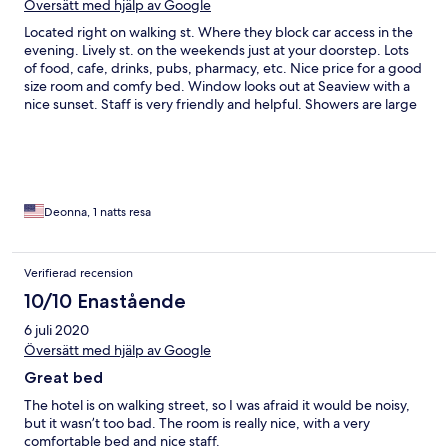
Översätt med hjälp av Google
Located right on walking st. Where they block car access in the
evening. Lively st. on the weekends just at your doorstep. Lots
of food, cafe, drinks, pubs, pharmacy, etc. Nice price for a good
size room and comfy bed. Window looks out at Seaview with a
nice sunset. Staff is very friendly and helpful. Showers are large
and have some newer features. Fan and air con work great and
cool off quickly. Great location and easily walkable to many
places.
Deonna, 1 natts resa
Verifierad recension
10/10 Enastående
6 juli 2020
Översätt med hjälp av Google
Great bed
The hotel is on walking street, so I was afraid it would be noisy,
but it wasn’t too bad. The room is really nice, with a very
comfortable bed and nice staff.