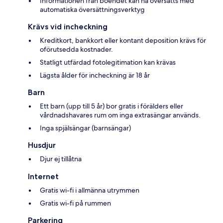
Informationen från boendet kan ha översatts med
automatiska översättningsverktyg
Krävs vid incheckning
Kreditkort, bankkort eller kontant deposition krävs för
oförutsedda kostnader.
Statligt utfärdad fotolegitimation kan krävas
Lägsta ålder för incheckning är 18 år
Barn
Ett barn (upp till 5 år) bor gratis i förälders eller
vårdnadshavares rum om inga extrasängar används.
Inga spjälsängar (barnsängar)
Husdjur
Djur ej tillåtna
Internet
Gratis wi-fi i allmänna utrymmen
Gratis wi-fi på rummen
Parkering