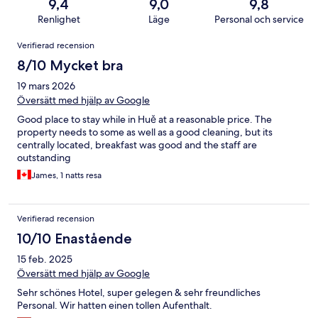
9,4
9,0
9,8
Renlighet
Läge
Personal och service
Recensioner
Verifierad recension
8/10 Mycket bra
19 mars 2026
Översätt med hjälp av Google
Good place to stay while in Huě at a reasonable price. The
property needs to some as well as a good cleaning, but its
centrally located, breakfast was good and the staff are
outstanding
James, 1 natts resa
Verifierad recension
10/10 Enastående
15 feb. 2025
Översätt med hjälp av Google
Sehr schönes Hotel, super gelegen & sehr freundliches
Personal. Wir hatten einen tollen Aufenthalt.