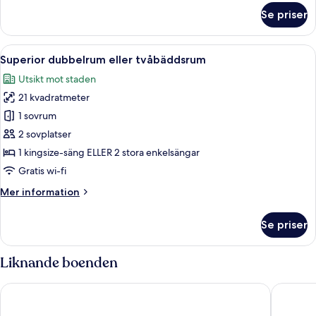
om
Se priser
Familjerum
Öppna
Ett hotellrum med en stor säng, en TV, 
23
Superior dubbelrum eller tvåbäddsrum
alla
Utsikt mot staden
foton
21 kvadratmeter
för
Superior
1 sovrum
dubbelrum
2 sovplatser
eller
1 kingsize-säng ELLER 2 stora enkelsängar
tvåbäddsrum
Gratis wi-fi
Mer
Mer information
information
om
Se priser
Superior
dubbelrum
eller
Liknande boenden
tvåbäddsrum
Elegant Hotel
Jade Sce