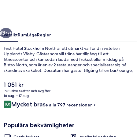
North
regående
Nästa
77+
Översikt
Rum
Läge
Regler
First Hotel Stockholm North är ett utmärkt val för din vistelse i
Upplands Väsby. Gäster som vill träna har tillgång till ett
fitnesscenter och kan sedan ladda med frukost eller middag på
Bistro North, som är en av 2 restauranger och specialiserar sig på
skandinaviska köket. Dessutom har gäster tillgång till en bar/lounge,
en snackbar/deli och en terrass.
Det
1 051 kr
nuvarande
inklusive skatter och avgifter
priset
16 aug. – 17 aug.
Reception
är
Recensioner
Mycket bra
8,0
Se alla 797 recensioner
1 051 kr
8,0 av 10,
Populära bekvämligheter