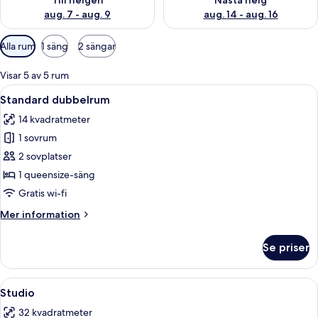
Till helgen
Nästa helg
aug. 7 - aug. 9
aug. 14 - aug. 16
Tillgängliga
Alla rum
1 säng
2 sängar
filter
för
Visar 5 av 5 rum
rum
Öppna
En snyggt bäddad säng med vita laka
9
Standard dubbelrum
alla
14 kvadratmeter
foton
1 sovrum
för
Standard
2 sovplatser
dubbelrum
1 queensize-säng
Gratis wi-fi
Mer
Mer information
information
om
Se priser
Standard
dubbelrum
Öppna
Ett modernt kök med en diskho i rostfr
8
Studio
alla
32 kvadratmeter
foton