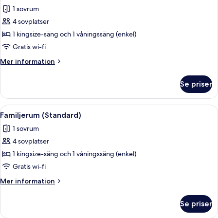
1 sovrum
för
Studio
4 sovplatser
1 kingsize-säng och 1 våningssäng (enkel)
Gratis wi-fi
Mer
Mer information
information
om
Se priser
Studio
Öppna
Ett modernt hotellrum med en stor säng
14
Familjerum (Standard)
alla
1 sovrum
foton
4 sovplatser
för
Familjerum
1 kingsize-säng och 1 våningssäng (enkel)
(Standard)
Gratis wi-fi
Mer
Mer information
information
om
Se priser
Familjerum
(Standard)