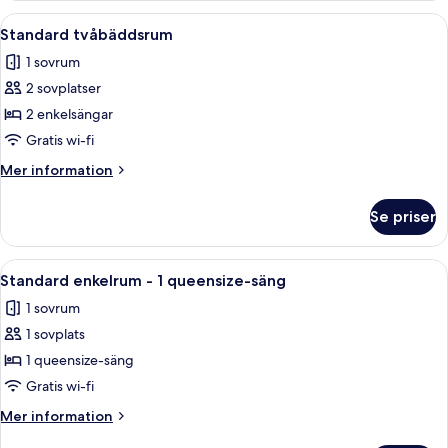
Öppna
En snyggt bäddad säng med vita laka
9
Standard tvåbäddsrum
alla
1 sovrum
foton
2 sovplatser
för
Standard
2 enkelsängar
tvåbäddsrum
Gratis wi-fi
Mer
Mer information
information
om
Se priser
Standard
tvåbäddsrum
Öppna
En snyggt bäddad säng med en kudde 
5
Standard enkelrum - 1 queensize-säng
alla
1 sovrum
foton
1 sovplats
för
Standard
1 queensize-säng
enkelrum
Gratis wi-fi
-
Mer
Mer information
1
information