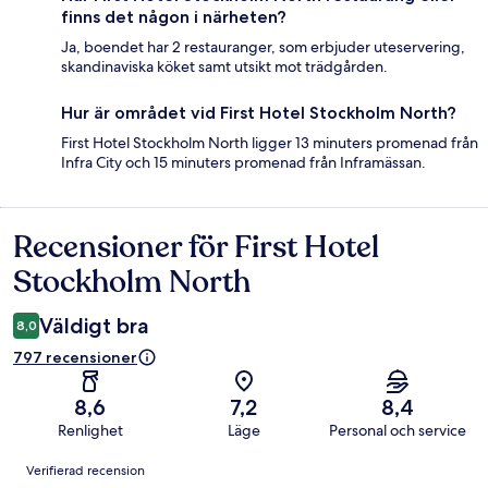
finns det någon i närheten?
Ja, boendet har 2 restauranger, som erbjuder uteservering,
skandinaviska köket samt utsikt mot trädgården.
Hur är området vid First Hotel Stockholm North?
First Hotel Stockholm North ligger 13 minuters promenad från
Infra City och 15 minuters promenad från Inframässan.
Recensioner för First Hotel
Recensioner
Stockholm North
Väldigt bra
8,0
797 recensioner
8,6
7,2
8,4
Renlighet
Läge
Personal och service
Recensioner
Verifierad recension