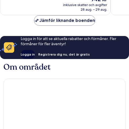
är
bra,
inklusive skatter och avgifter
942 kr
28 aug. – 29 aug.
3 303 r
Jämför liknande boenden
Logga in för att se aktuella rabatter och förmåner. Fler
förmåner för fler äventyr!
Logga in
Registrera dig nu, det är gratis
Om området