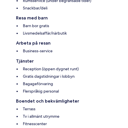
Rumsservice (under begränsade tider)
Snackbar/deli
Resa med barn
Barn bor gratis
Livsmedelsaffär/närbutik
Arbeta på resan
Business-service
Tjänster
Reception (öppen dygnet runt)
Gratis dagstidningar i lobbyn
Bagageförvaring
Flerspråkig personal
Boendet och bekvämligheter
Terrass
Tv i allmänt utrymme
Fitnesscenter