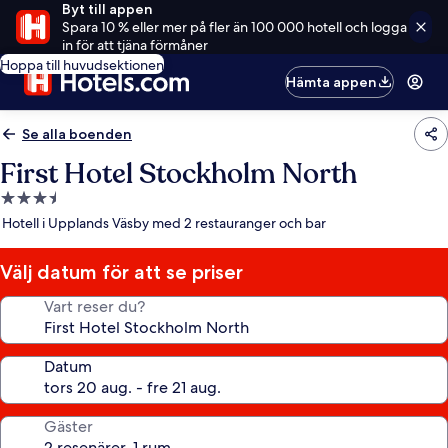
Byt till appen
Spara 10 % eller mer på fler än 100 000 hotell och logga
in för att tjäna förmåner
Hoppa till huvudsektionen
Hämta appen
Se alla boenden
First Hotel Stockholm North
3.5-
stjärnigt
Hotell i Upplands Väsby med 2 restauranger och bar
boende
Välj datum för att se priser
Vart reser du?
Datum
Gäster