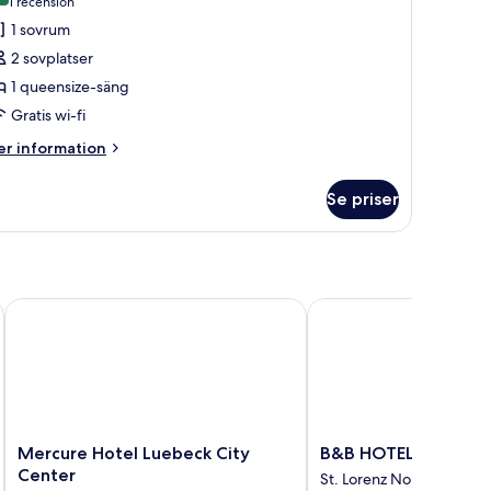
(1 recension)
1 recension
1 sovrum
2 sovplatser
1 queensize-säng
Gratis wi-fi
er
r information
formation
m
Se priser
emium-
um
eensize-
ng
Mercure Hotel Luebeck City Center
B&B HOTEL Lübeck-Hb
nnex)
Mercure
B&B
Mercure Hotel Luebeck City
B&B HOTEL Lübeck-
Hotel
HOTEL
Center
St. Lorenz Nord
Luebeck
Lübeck-