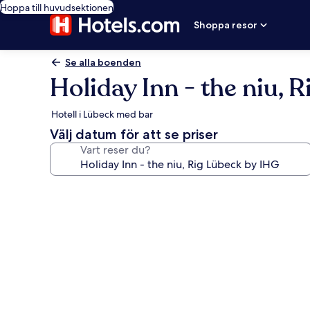
Hoppa till huvudsektionen
Shoppa resor
Se alla boenden
Holiday Inn - the niu, 
Hotell i Lübeck med bar
Välj datum för att se priser
Vart reser du?
Fotogalleri
för
Holiday
Inn
-
the