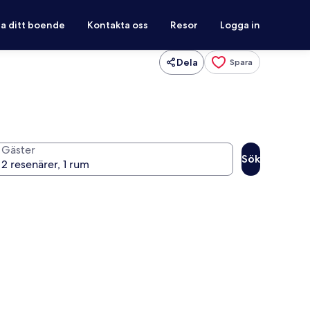
ra ditt boende
Kontakta oss
Resor
Logga in
Dela
Spara
Gäster
Sök