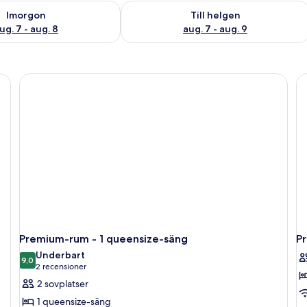
llgängligheten för imorgon aug. 7 - aug. 8
Kontrollera tillgängligheten för den h
Imorgon
Till helgen
ug. 7 - aug. 8
aug. 7 - aug. 9
kudde där det står ”the niu” och en sänglampa.
Premium-rum - 1 queensize-säng
P
Underbart
9,0
9,0 av 10
(2 recensioner)
2 recensioner
2 sovplatser
1 queensize-säng