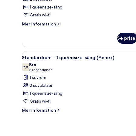
1 queensize-säng
Gratis wi-fi
Mer
Mer information
information
om
Se prise
Standardrum
-
1
Öppna
Ett modernt badrum med en du
1
queensize-
Standardrum - 1 queensize-säng (Annex)
alla
säng
Bra
foton
7,0
7,0 av 10
(2 recensioner)
2 recensioner
för
1 sovrum
Standardrum
2 sovplatser
-
1 queensize-säng
1
Gratis wi-fi
queensize-
säng
Mer
Mer information
information
(Annex)
om
Standardrum
-