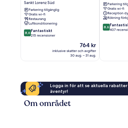
Sankt Lorenz Süd
Parkering till
City
City
Gratis wi-fi
Stadtgraben
Parkering tillgänglig
Centre
Reception dy
Gratis wi-fi
Sankt
Sankt
Rökning förb
Restaurang
Lorenz
Lorenz
Luftkonditionering
8.6
Fantastis
Süd
Süd
8,6
av
407 recens
8.6
Fantastiskt
8,6
10,
av
215 recensioner
Fantastiskt,
10,
Priset
764 kr
407 recension
Fantastiskt,
är
215 recensioner
inklusive skatter och avgifter
764 kr
30 aug. – 31 aug.
Logga in för att se aktuella rabatter
äventyr!
Om området