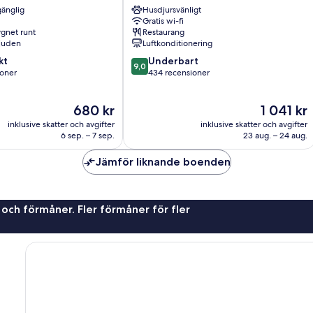
gänglig
Husdjursvänligt
Lorenz
Gratis wi-fi
Süd
gnet runt
Restaurang
juden
Luftkonditionering
9.0
kt
Underbart
9,0
av
ioner
434 recensioner
10,
Underbart,
Priset
Priset
680 kr
1 041 kr
er
434 recensioner
är
är
inklusive skatter och avgifter
inklusive skatter och avgifter
680 kr
1 041 kr
6 sep. – 7 sep.
23 aug. – 24 aug.
Jämför liknande boenden
 och förmåner. Fler förmåner för fler