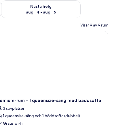
är helgen aug. 7 - aug. 9
Kontrollera tillgängligheten för nästa helg aug. 14 - aug. 16
Nästa helg
aug. 14 - aug. 16
Visar 9 av 9 rum
remium-rum - 1 queensize-säng med bäddsoffa
3 sovplatser
1 queensize-säng och 1 bäddsoffa (dubbel)
Gratis wi-fi