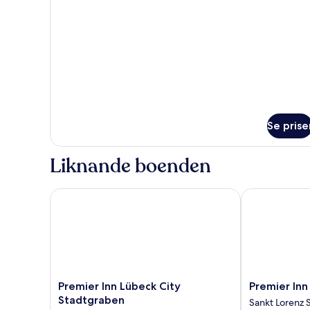
1
queensize-
säng
(Annex)
Se prise
Liknande boenden
Premier Inn Lübeck City Stadtgraben
Premier Inn L
Premier
Premier
Premier Inn Lübeck City
Premier Inn
Inn
Inn
Stadtgraben
Sankt Lorenz 
Lübeck
Lübeck