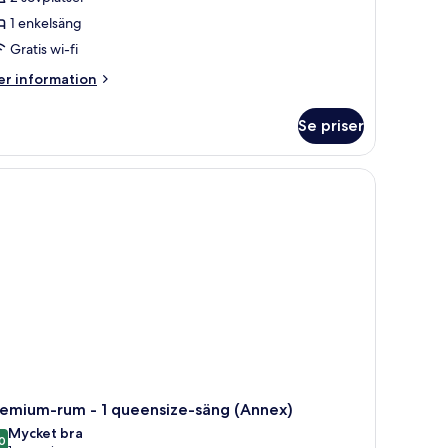
1 enkelsäng
Gratis wi-fi
er
r information
formation
m
Se priser
andardrum
remium-rum - 1 queensize-säng (Annex)
Mycket bra
0
8,0 av 10