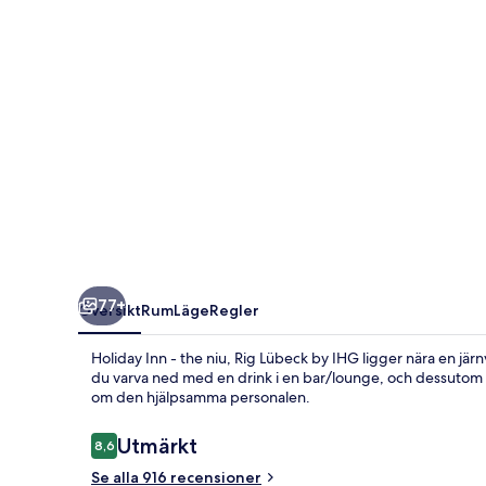
niu,
Rig
Lübeck
by
IHG
77+
Översikt
Rum
Läge
Regler
Holiday Inn - the niu, Rig Lübeck by IHG ligger nära en järnv
du varva ned med en drink i en bar/lounge, och dessutom s
om den hjälpsamma personalen.
Recensioner
Utmärkt
8,6
8,6 av 10,
Se alla 916 recensioner