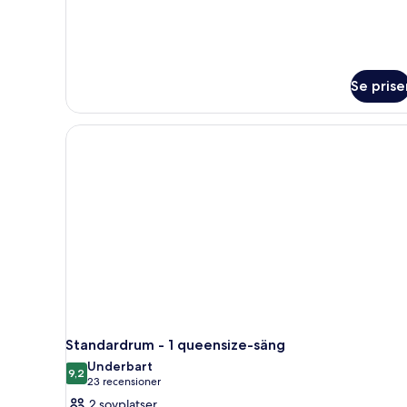
Se prise
Standardrum - 1 queensize-säng
Underbart
9,2
9,2 av 10
(23 recensioner)
23 recensioner
2 sovplatser