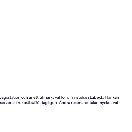
Exteriör
ägsstation och är ett utmärkt val för din vistelse i Lübeck. Här kan
erveras frukostbuffé dagligen. Andra resenärer talar mycket väl
Frukostbuffé