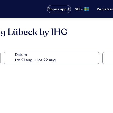
•
Öppna app
SEK
Registre
Rig Lübeck by IHG
Datum