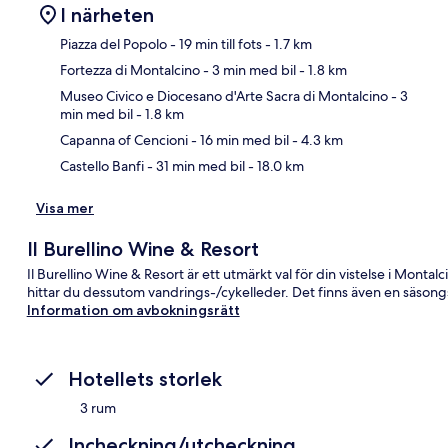
I närheten
Piazza del Popolo
- 19 min till fots
- 1.7 km
Fortezza di Montalcino
- 3 min med bil
- 1.8 km
Kar
Museo Civico e Diocesano d'Arte Sacra di Montalcino
- 3
min med bil
- 1.8 km
Capanna of Cencioni
- 16 min med bil
- 4.3 km
Castello Banfi
- 31 min med bil
- 18.0 km
Visa mer
Il Burellino Wine & Resort
Il Burellino Wine & Resort är ett utmärkt val för din vistelse i Montal
hittar du dessutom vandrings-/cykelleder. Det finns även en säso
Information om avbokningsrätt
Hotellets storlek
3 rum
Incheckning/utcheckning