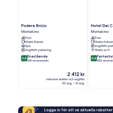
Podere
Hotel
Podere Brizio
Hotel Dei C
Brizio
Dei
Montalcino
Montalcino
Montalcino
Capitani
Pool
Pool
Montalcino
Gratis frukost
Gratis frukost
Spa
Avgiftsfri pa
Avgiftsfri parkering
Gratis wi-fi
9.8
8.8
Enastående
Fantastis
9,8
8,8
av
av
165 recensioner
452 recens
10,
10,
Enastående,
Fantastiskt,
Priset
2 412 kr
165 recensioner
452 recension
är
inklusive skatter och avgifter
2 412 kr
30 aug. – 31 aug.
Logga in för att se aktuella rabatter