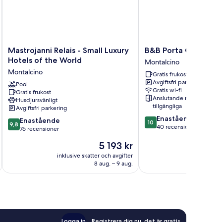
Mastrojanni
B&B
Mastrojanni Relais - Small Luxury
B&B Porta Castellan
Relais
Porta
Hotels of the World
Montalcino
-
Castellana
Montalcino
Gratis frukost
Small
Montalcino
Avgiftsfri parkering
Luxury
Pool
Gratis wi-fi
Gratis frukost
Hotels
Anslutande rum
Husdjursvänligt
of
tillgängliga
Avgiftsfri parkering
the
10.0
Enastående
9.8
World
Enastående
10
9,8
av
40 recensioner
av
Montalcino
76 recensioner
10,
10,
Priset
5 193 kr
Enastående,
Enastående,
är
40 recensioner
76 recensioner
inklusive skatter och avgifter
5 193 kr
8 aug. – 9 aug.
Logga in
Registrera dig nu, det är gratis