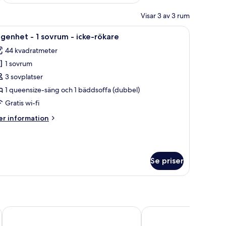
Visar 3 av 3 rum
jer, en röd soffa, en mönstrad matta och en stor spegel.
ppna
Ett sovrum med en säng, ett dekorativt säng
17
genhet - 1 sovrum - icke-rökare
la
44 kvadratmeter
oton
1 sovrum
ör
ägenhet
3 sovplatser
1 queensize-säng och 1 bäddsoffa (dubbel)
Gratis wi-fi
ovrum
er
r information
formation
ke-
m
genhet
ökare
Se priser
vrum
ke-
kare
Mastrojanni Relais - Small Luxury Hotels of the World
B&B Porta Castellana