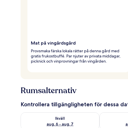
Mat på vingårdsgård
Provsmaka färska lokala rätter på denna gård med
gratis frukostbuffé. Par njuter av privata middagar,
picknick och vinprovningar från vingården.
Rumsalternativ
Kontrollera tillgängligheten för dessa d
Kontrollera tillgängligheten för ikväll aug. 6 - aug. 7
Kontrollera ti
Ikväll
aug. 6 - aug. 7
a