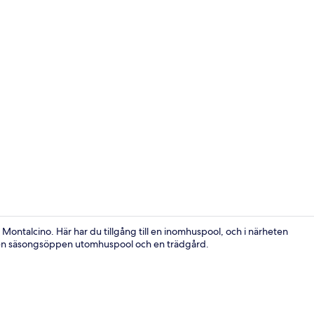
Exteriör
e i Montalcino. Här har du tillgång till en inomhuspool, och i närheten
n en säsongsöppen utomhuspool och en trädgård.
Lägenhet - 1