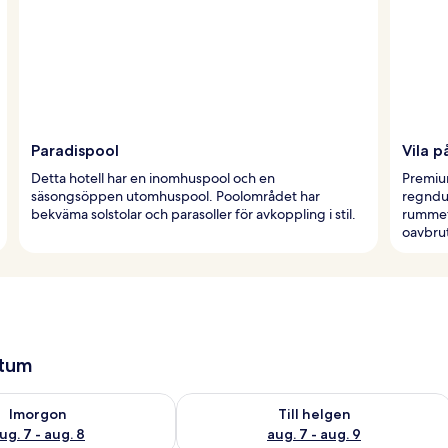
Paradispool
Vila p
Detta hotell har en inomhuspool och en
Premiu
säsongsöppen utomhuspool. Poolområdet har
regndu
bekväma solstolar och parasoller för avkoppling i stil.
rummet
oavbru
atum
llgängligheten för imorgon aug. 7 - aug. 8
Kontrollera tillgängligheten för den h
Imorgon
Till helgen
ug. 7 - aug. 8
aug. 7 - aug. 9