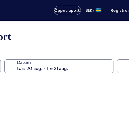
•
Öppna app
SEK
Registre
ort
Datum