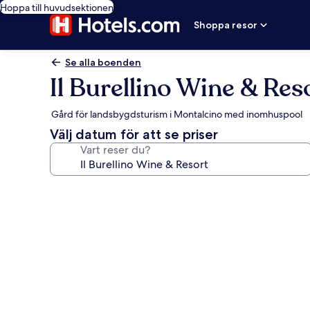
Hoppa till huvudsektionen
Shoppa resor
Se alla boenden
Il Burellino Wine & Res
Gård för landsbygdsturism i Montalcino med inomhuspool
Välj datum för att se priser
Vart reser du?
Fotogalleri
för
Il
Burellino
Wine
&