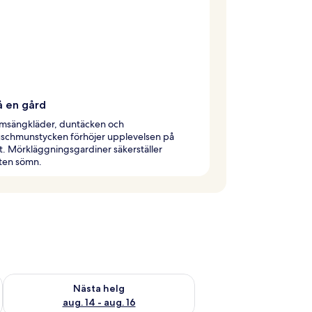
å en gård
msängkläder, duntäcken och
schmunstycken förhöjer upplevelsen på
. Mörkläggningsgardiner säkerställer
ten sömn.
är helgen aug. 7 - aug. 9
Kontrollera tillgängligheten för nästa helg aug. 14 - aug. 16
Nästa helg
aug. 14 - aug. 16