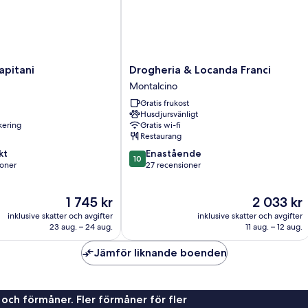
Drogheria
apitani
Drogheria & Locanda Franci
&
Montalcino
Locanda
Gratis frukost
Franci
Husdjursvänligt
Montalcino
rkering
Gratis wi-fi
Restaurang
10.0
kt
Enastående
10
av
ioner
27 recensioner
10,
Enastående,
Priset
Priset
1 745 kr
2 033 kr
er
27 recensioner
är
är
inklusive skatter och avgifter
inklusive skatter och avgifter
1 745 kr
2 033 kr
23 aug. – 24 aug.
11 aug. – 12 aug.
Jämför liknande boenden
 och förmåner. Fler förmåner för fler