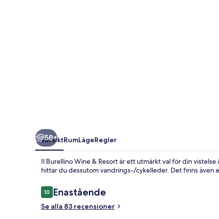
Resort
58+
Översikt
Rum
Läge
Regler
Il Burellino Wine & Resort är ett utmärkt val för din vistels
hittar du dessutom vandrings-/cykelleder. Det finns äve
Recensioner
Enastående
10
10 av 10,
Se alla 83 recensioner