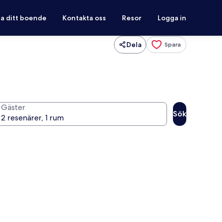
ra ditt boende
Kontakta oss
Resor
Logga in
Dela
Spara
Gäster
Sök