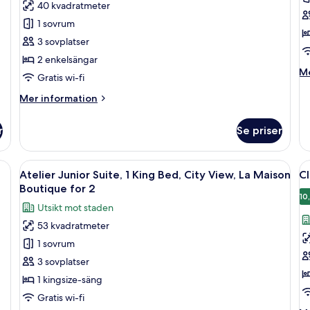
40 kvadratmeter
2
1
1 sovrum
Twin
K
3 sovplatser
Beds,
B
2 enkelsängar
City
C
M
Me
View
V
Gratis wi-fi
in
o
Mer
Mer information
Se
information
1
om
r
Se priser
Ki
Secret,
Be
2
Ci
Twin
en röd matta, en röd stol och tapeter med mönster.
Öppna
Ett rum med mönstrad tapet, en grön 
Ö
Vi
19
Beds,
Atelier Junior Suite, 1 King Bed, City View, La Maison
Cl
alla
al
City
Boutique for 2
View
foton
f
10
Utsikt mot staden
för
f
53 kvadratmeter
Atelier
Cl
1 sovrum
Junior
G
Suite,
r
3 sovplatser
1
1
1 kingsize-säng
King
K
Gratis wi-fi