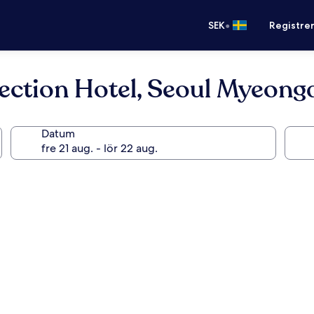
•
SEK
Registre
lection Hotel, Seoul Myeon
Datum