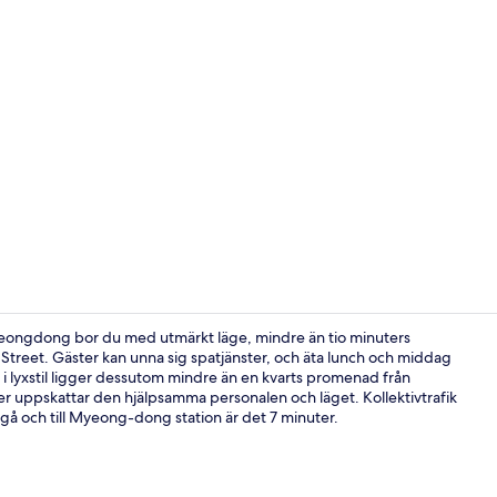
2 barer/loun
Myeongdong bor du med utmärkt läge, mindre än tio minuters
t. Gäster kan unna sig spatjänster, och äta lunch och middag
l i lyxstil ligger dessutom mindre än en kvarts promenad från
Executive l
 uppskattar den hjälpsamma personalen och läget. Kollektivtrafik
t gå och till Myeong-dong station är det 7 minuter.