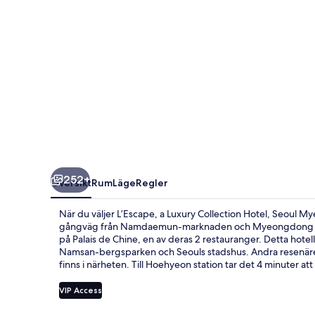
Seoul
Myeongdong
252+
Översikt
Rum
Läge
Regler
När du väljer L’Escape, a Luxury Collection Hotel, Seoul 
gångväg från Namdaemun-marknaden och Myeongdong Stree
på Palais de Chine, en av deras 2 restauranger. Detta hotel
Namsan-bergsparken och Seouls stadshus. Andra resenärer
finns i närheten. Till Hoehyeon station tar det 4 minuter at
VIP Access