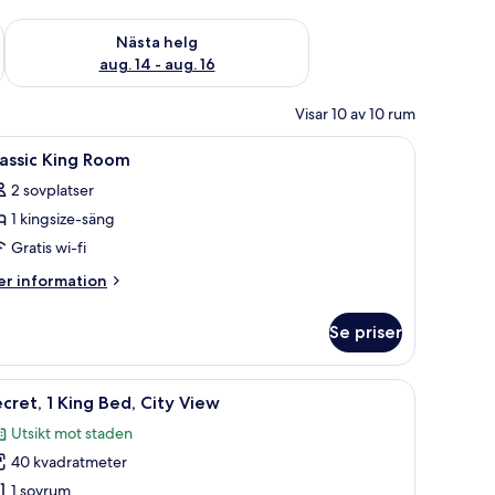
är helgen aug. 7 - aug. 9
Kontrollera tillgängligheten för nästa helg aug. 14 - aug. 16
Nästa helg
aug. 14 - aug. 16
Visar 10 av 10 rum
varingsskåp på rummet och skrivbord
ppna
Ett sovrum med en säng under ett himmelstäl
5
assic King Room
la
2 sovplatser
oton
1 kingsize-säng
ör
assic
Gratis wi-fi
ing
er
r information
oom
formation
m
Se priser
assic
ng
oom
, en stol, ett skrivbord och en tv.
ppna
Secret, 1 King Bed, City View | Gratis produk
11
cret, 1 King Bed, City View
la
Utsikt mot staden
oton
40 kvadratmeter
ör
ecret,
1 sovrum