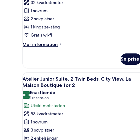
32 kvadratmeter
1
1 sovrum
King
2 sovplatser
Bed,
1 kingsize-säng
City
View
Gratis wi-fi
Mer
Mer information
information
om
Se prise
Amor,
1
King
Öppna
Ett hotellrum med två sängar, 
15
Bed,
Atelier Junior Suite, 2 Twin Beds, City View, La
alla
City
Maison Boutique for 2
View
foton
Enastående
10,0
för
10,0 av 10
(1 recension)
1 recension
Atelier
Utsikt mot staden
Junior
53 kvadratmeter
Suite,
1 sovrum
2
3 sovplatser
Twin
2 enkelsängar