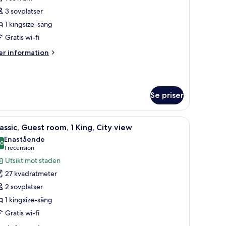
3 sovplatser
ing
1 kingsize-säng
ed,
Gratis wi-fi
ity
er
r information
iew
formation
m
cret,
Se priser
ng
d,
ty
soffgrupp, ett soffbord, en golvlampa och en tavla på väggen.
ppna
En snyggt bäddad säng med en sänggavel, två
ew
10
assic, Guest room, 1 King, City view
la
Enastående
oton
,0
10,0 av 10
(1 recension)
1 recension
ör
Utsikt mot staden
assic,
27 kvadratmeter
uest
2 sovplatser
oom,
1 kingsize-säng
Gratis wi-fi
ing,