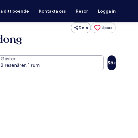
ra ditt boende
Kontakta oss
Resor
Logga in
Dela
Spara
gdong
Gäster
Sök