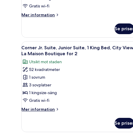
Beds,
Gratis wi-fi
City
View,
Mer
Mer information
La
information
om
Maison
Se prise
Atelier
Boutique
Junior
for
Suite,
Öppna
En stor säng med ett vitt över
7
2
2
Corner Jr. Suite, Junior Suite, 1 King Bed, City View
alla
Twin
La Maison Boutique for 2
Beds,
foton
Utsikt mot staden
City
för
View,
52 kvadratmeter
Corner
La
1 sovrum
Jr.
Maison
Boutique
Suite,
3 sovplatser
for
Junior
1 kingsize-säng
2
Suite,
Gratis wi-fi
1
Mer
Mer information
King
information
Bed,
om
Se prise
Corner
City
Jr.