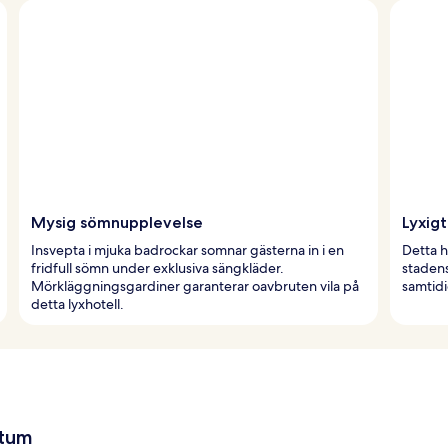
Mysig sömnupplevelse
Lyxig
Insvepta i mjuka badrockar somnar gästerna in i en
Detta h
fridfull sömn under exklusiva sängkläder.
stadens
Mörkläggningsgardiner garanterar oavbruten vila på
samtidi
detta lyxhotell.
atum