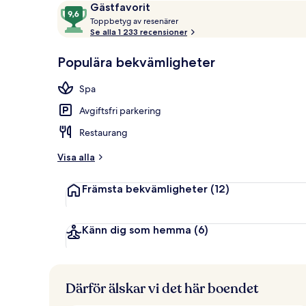
Recensioner
9,6
Gästfavorit
Exteriör
T
av
Toppbetyg av resenärer
o
Se alla 1 233 recensioner
10,
p
Gästfavorit
p
Populära bekvämligheter
b
e
Spa
t
y
Avgiftsfri parkering
g
Restaurang
a
v
Visa alla
r
Främsta bekvämligheter
(12)
e
s
e
n
Känn dig som hemma
(6)
ä
r
e
r
Därför älskar vi det här boendet