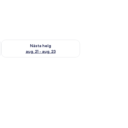
är helgen aug. 14 - aug. 16
Kontrollera tillgängligheten för nästa helg aug. 21 - aug. 23
Nästa helg
aug. 21 - aug. 23