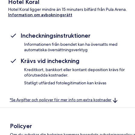
Hotel Koral
Hotel Koral ligger mindre än 15 minuters bilfärd från Pula Arena.
Information om avbokningsrätt
Incheckningsinstruktioner
Informationen från boendet kan ha översatts med
automatiska översättningsverktyg
Krävs vid incheckning
Kreditkort, bankkort eller kontant deposition krävs för
oförutsedda kostnader.
Statligt utfärdad fotolegitimation kan krävas
*Se Avgifter och policyer för mer info om extra kostnader
Policyer
Om du avbokar din bokning kommer boendets avbokningspolicy at