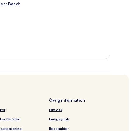
Near Beach
Övrig information
lkor
Om oss
lkor för Vrbo
Lediga jobb
etsanpassning
Reseguider