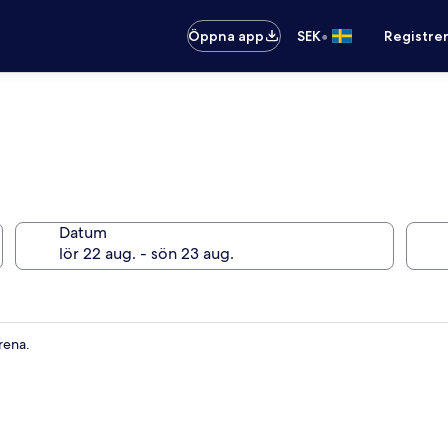
•
Öppna app
SEK
Registre
Datum
rena.