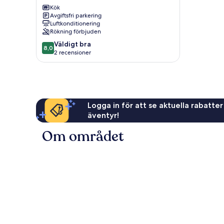
Medulin
Kök
Avgiftsfri parkering
Luftkonditionering
Rökning förbjuden
8.0
Väldigt bra
8,0
av
2 recensioner
10,
Väldigt
bra,
2 recensioner
Logga in för att se aktuella rabatter
äventyr!
Om området