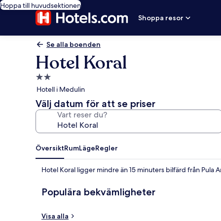
Hoppa till huvudsektionen
Shoppa resor
Se alla boenden
Hotel Koral
2.0-
stjärnigt
Hotell i Medulin
boende
Välj datum för att se priser
Vart reser du?
Översikt
Rum
Läge
Regler
Hotel Koral ligger mindre än 15 minuters bilfärd från Pula A
Populära bekvämligheter
Visa alla