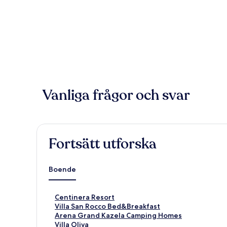
Vanliga frågor och svar
Fortsätt utforska
Boende
L
Centinera Resort
ä
L
Villa San Rocco Bed&Breakfast
n
ä
L
Arena Grand Kazela Camping Homes
k
n
ä
L
Villa Oliva