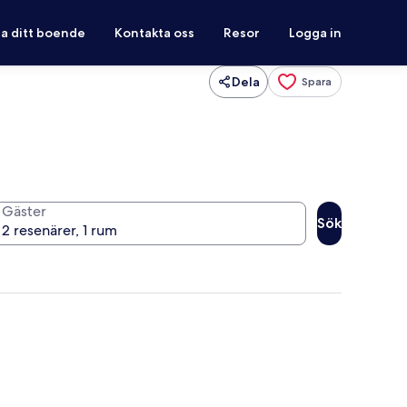
ra ditt boende
Kontakta oss
Resor
Logga in
Dela
Spara
Gäster
Sök