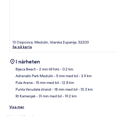
13 Osipovica, Medulin, Istarska županija, 52203
Se på karta
I närheten
Bijeca Beach
- 2 min till fots
- 0.2 km
Adrenalin Park Medulin
- 5 min med bil
- 3.9 km
Kar
Pula Arena
- 15 min med bil
- 12.8 km
Punta Verudela strand
- 18 min med bil
- 15.3 km
Rt Kamenjak
- 31 min med bil
- 19.2 km
Visa mer