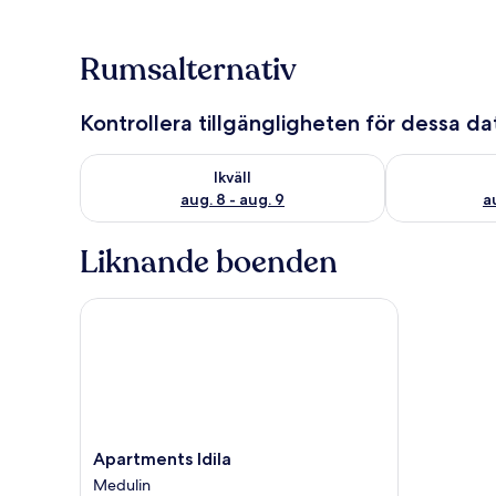
Rumsalternativ
Kontrollera tillgängligheten för dessa d
Kontrollera tillgängligheten för ikväll aug. 8 - aug. 9
Kontrollera ti
Ikväll
aug. 8 - aug. 9
a
Liknande boenden
Apartments Idila
Apartments
Apartments Idila
Idila
Medulin