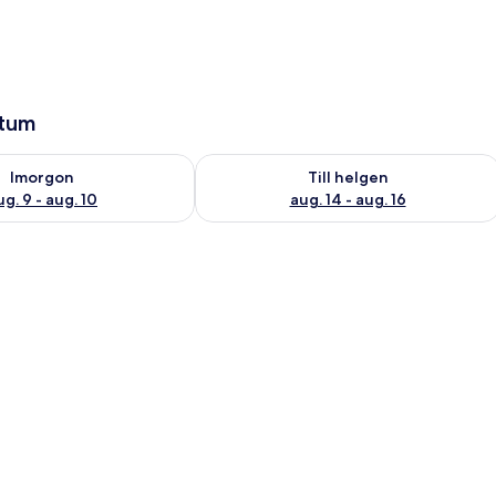
atum
llgängligheten för imorgon aug. 9 - aug. 10
Kontrollera tillgängligheten för den h
Imorgon
Till helgen
ug. 9 - aug. 10
aug. 14 - aug. 16