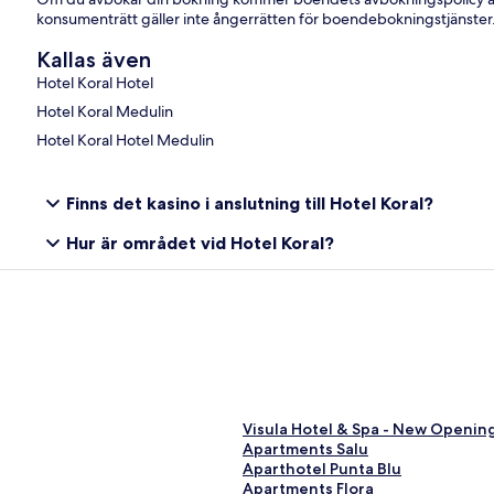
konsumenträtt gäller inte ångerrätten för boendebokningstjänster
Kallas även
Hotel Koral Hotel
Hotel Koral Medulin
Hotel Koral Hotel Medulin
Finns det kasino i anslutning till Hotel Koral?
Hur är området vid Hotel Koral?
L
Visula Hotel & Spa - New Openin
ä
L
Apartments Salu
n
ä
L
Aparthotel Punta Blu
k
n
ä
L
Apartments Flora