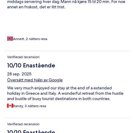
middags servering hver dag.Mann nå kjøre 15 til 20 min. For noe
charming dog, Dex. Our room was clean, comfortable, and
annet en frokost, det er litt trist.
offered stunning views of the Tuscan countryside. Everything
worked perfectly, and the shower was especially nice after long
days of activities. By the end of our stay, we felt like part of a
new family. Our only regret was not staying longer. Podere
Terreno and Cristina made our honeymoon truly special, and we
can't wait to return one day.
Annett, 2 nätters resa
Verifierad recension
10/10 Enastående
28 sep. 2025
Översätt med hjälp av Google
We very much enjoyed our stay at the end of a extended
holiday in Greece and Italy. A wonderful retreat from the hustle
and bustle of busy tourist destinations in both countries.
Randy, 3 nätters resa
Verifierad recension
10/10 Enastående