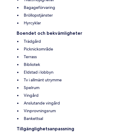
Bagageförvaring
Bröllopstjänster
Hyrcyklar
Boendet och bekvämligheter
Trädgård
Picknickområde
Terrass
Bibliotek
Eldstad i lobbyn
Tv i allmänt utrymme
Spelrum
Vingård
Anslutande vingård
Vinprovningsrum
Bankettsal
Tillgänglighetsanpassning