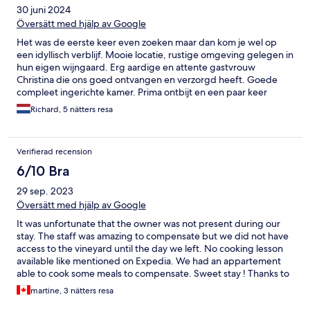
30 juni 2024
Översätt med hjälp av Google
Het was de eerste keer even zoeken maar dan kom je wel op
een idyllisch verblijf. Mooie locatie, rustige omgeving gelegen in
hun eigen wijngaard. Erg aardige en attente gastvrouw
Christina die ons goed ontvangen en verzorgd heeft. Goede
compleet ingerichte kamer. Prima ontbijt en een paar keer
meegegeten aan het echt Italiaans diner aan de lange tafel in de
Richard, 5 nätters resa
gezellige huiskamer. Geen sterren diner maar basic lekkere
Italiaanse keuken. Samen met hun eigen lekkere Chianti wijnen,
een feestje! En plek om vaker terug te komen.Top
Verifierad recension
6/10 Bra
29 sep. 2023
Översätt med hjälp av Google
It was unfortunate that the owner was not present during our
stay. The staff was amazing to compensate but we did not have
access to the vineyard until the day we left. No cooking lesson
available like mentioned on Expedia. We had an appartement
able to cook some meals to compensate. Sweet stay ! Thanks to
Christina’s ataff
martine, 3 nätters resa