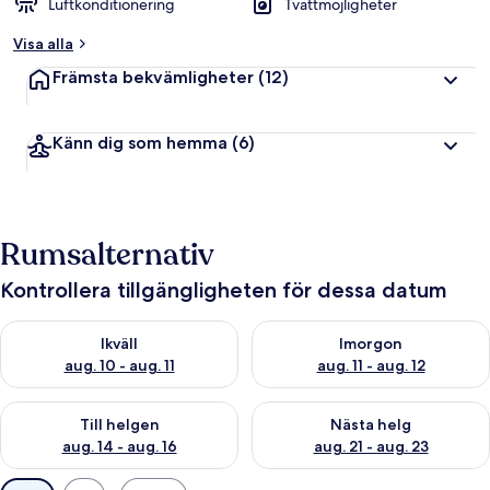
Luftkonditionering
Tvättmöjligheter
Visa alla
Främsta bekvämligheter
(12)
Känn dig som hemma
(6)
Rumsalternativ
Kontrollera tillgängligheten för dessa datum
Kontrollera tillgängligheten för ikväll aug. 10 - aug. 11
Kontrollera tillgängligheten fö
Ikväll
Imorgon
aug. 10 - aug. 11
aug. 11 - aug. 12
Kontrollera tillgängligheten för den här helgen aug. 14 - aug. 
Kontrollera tillgängligheten fö
Till helgen
Nästa helg
aug. 14 - aug. 16
aug. 21 - aug. 23
Tillgängliga