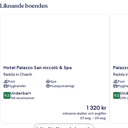
Liknande boenden
Hotel Palazzo San niccolò & Spa
Palazzo 
Hotel
Palazzo
Hotel Palazzo San niccolò & Spa
Palazz
Palazzo
Leopold
Radda in Chianti
Radda in
San
Dimora
Pool
Spa
Pool
niccolò
Storica
Flygtransfer
Husdjursvänligt
Flygtr
&
&
Spa
Spa
9.2
9.2
Underbart
Und
9,2
9,2
Radda
Radda
av
av
194 recensioner
295 
in
in
10,
10,
Priset
1 320 kr
Chianti
Chianti
Underbart,
Underba
är
194 recensioner
295 rec
inklusive skatter och avgifter
1 320 kr
23 aug. – 24 aug.