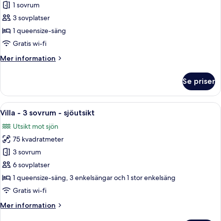
Superior
1 sovrum
dubbelrum
3 sovplatser
-
1 queensize-säng
utsikt
Gratis wi-fi
mot
Mer
Mer information
trädgården
information
om
Se priser
Superior
dubbelrum
-
Öppna
Ett mysigt vardagsrum med en öppen sp
8
utsikt
Villa - 3 sovrum - sjöutsikt
alla
mot
Utsikt mot sjön
trädgården
foton
75 kvadratmeter
för
Villa
3 sovrum
-
6 sovplatser
3
1 queensize-säng, 3 enkelsängar och 1 stor enkelsäng
sovrum
Gratis wi-fi
-
Mer
Mer information
sjöutsikt
information