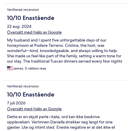
Verifierad recension
10/10 Enastående
22 aug. 2024
Översätt med hjälp av Google
My husband and I spent five unforgettable days of our
honeymoon at Podere Terreno. Cristina, the host, was
wonderful—kind, knowledgeable, and always willing to help.
She made us feel like part of the family, setting a warm tone for
our stay. The traditional Tuscan dinners served every few nights
were home-cooked, authentic, and delicious. Breakfasts were
James, 5 nätters resa
consistent, offering both sweet and savoury options, and they
happily accommodated dietary restrictions. Activities, both on-
site and nearby, were plentiful. We loved horseback riding, just
Verifierad recension
a 30-minute drive away, and Cristina's private cooking class was
a highlight. We prepared traditional dishes in their professional
10/10 Enastående
kitchen, later served for dinner, adding a special touch to the
7 juli 2026
experience. The wine tasting was both informative and
enjoyable, deepening our appreciation for the farm's history
Översätt med hjälp av Google
and the wines we sampled. A delightful surprise was meeting
Dette er en skjult perle i italia, ord kan ikke beskrive
other guests from around the world, who were friendly and
opplevelsen. Vertinnen Daniella strekker seg langt for sine
eager to help us practice our Italian. We enjoyed relaxing
gjester. Lite og intimt sted. Eneste negative er at det ikke et
around the property, sipping wine, or playing fetch with their