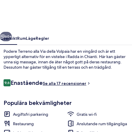
alla
Via
della
Volpaia
regående
Nästa
60+
Översikt
Rum
Läge
Regler
Podere Terreno alla Via della Volpaia har en vingård och är ett
ypperligt alternativ för en vistelse i Radda in Chianti. Här kan gäster
unna sig massage, innan de äter något gott på deras restaurang.
Dessutom har gäster tillgång till en terrass och en trädgård.
Recensioner
Enastående
9,6
Se alla 17 recensioner
9,6 av 10,
Boendeområde
Populära bekvämligheter
Avgiftsfri parkering
Gratis wi-fi
Restaurang
Anslutande rum tillgängliga