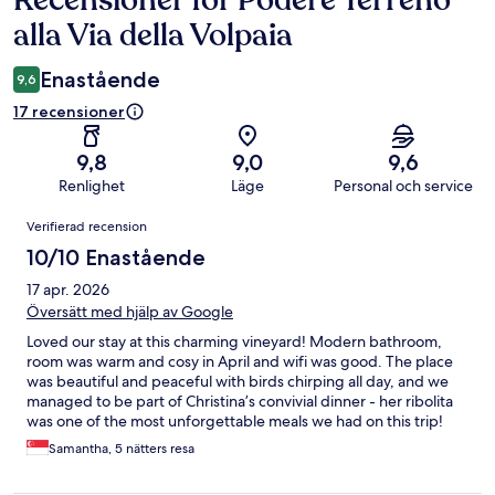
Recensioner för Podere Terreno
alla Via della Volpaia
Enastående
9,6
17 recensioner
9,8
9,0
9,6
Renlighet
Läge
Personal och service
Recensioner
Verifierad recension
10/10 Enastående
17 apr. 2026
Översätt med hjälp av Google
Loved our stay at this charming vineyard! Modern bathroom,
room was warm and cosy in April and wifi was good. The place
was beautiful and peaceful with birds chirping all day, and we
managed to be part of Christina’s convivial dinner - her ribolita
was one of the most unforgettable meals we had on this trip!
Really accessible to other towns in Chianti, and everyone was so
Samantha, 5 nätters resa
warm and lovely. Breakfast was simple but coffee was absolutely
excellent! The wine produced was also amazing!