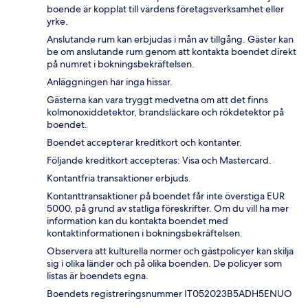
boende är kopplat till värdens företagsverksamhet eller
yrke.
Anslutande rum kan erbjudas i mån av tillgång. Gäster kan
be om anslutande rum genom att kontakta boendet direkt
på numret i bokningsbekräftelsen.
Anläggningen har inga hissar.
Gästerna kan vara tryggt medvetna om att det finns
kolmonoxiddetektor, brandsläckare och rökdetektor på
boendet.
Boendet accepterar kreditkort och kontanter.
Följande kreditkort accepteras: Visa och Mastercard.
Kontantfria transaktioner erbjuds.
Kontanttransaktioner på boendet får inte överstiga EUR
5000, på grund av statliga föreskrifter. Om du vill ha mer
information kan du kontakta boendet med
kontaktinformationen i bokningsbekräftelsen.
Observera att kulturella normer och gästpolicyer kan skilja
sig i olika länder och på olika boenden. De policyer som
listas är boendets egna.
Boendets registreringsnummer IT052023B5ADH5ENUO