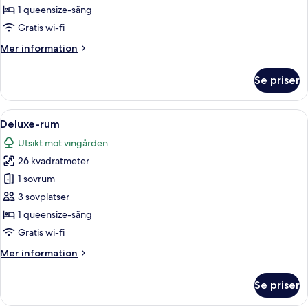
1 queensize-säng
Gratis wi-fi
Mer
Mer information
information
om
Se priser
Lägenhet
Deluxe
-
Öppna
Ett sovrum med en säng i trä, ett natt
1
1
Deluxe-rum
alla
sovrum
Utsikt mot vingården
-
foton
utsikt
26 kvadratmeter
för
mot
Deluxe-
1 sovrum
vingård
rum
3 sovplatser
1 queensize-säng
Gratis wi-fi
Mer
Mer information
information
om
Se priser
Deluxe-
rum