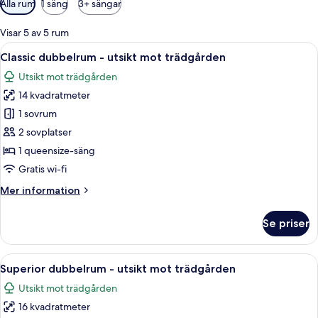
Alla rum
1 säng
3+ sängar
filter
för
Visar 5 av 5 rum
rum
Öppna
Ett sovrum med en säng, ett fönster, en
11
Classic dubbelrum - utsikt mot trädgården
alla
Utsikt mot trädgården
foton
14 kvadratmeter
för
Classic
1 sovrum
dubbelrum
2 sovplatser
-
1 queensize-säng
utsikt
Gratis wi-fi
mot
Mer
Mer information
trädgården
information
om
Se priser
Classic
dubbelrum
-
Öppna
Ett sovrum med trägolv, en säng med vi
4
utsikt
Superior dubbelrum - utsikt mot trädgården
alla
mot
Utsikt mot trädgården
trädgården
foton
16 kvadratmeter
för