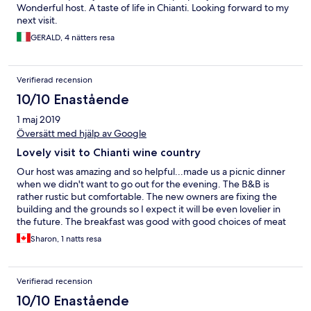
Wonderful host. A taste of life in Chianti. Looking forward to my
next visit.
GERALD, 4 nätters resa
Verifierad recension
10/10 Enastående
1 maj 2019
Översätt med hjälp av Google
Lovely visit to Chianti wine country
Our host was amazing and so helpful...made us a picnic dinner
when we didn't want to go out for the evening. The B&B is
rather rustic but comfortable. The new owners are fixing the
building and the grounds so I expect it will be even lovelier in
the future. The breakfast was good with good choices of meat
cheese breads homemade preserves and cakes. We thoroughly
Sharon, 1 natts resa
enjoyed our stay here.
Verifierad recension
10/10 Enastående