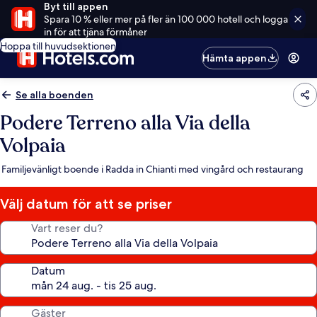
Byt till appen
Spara 10 % eller mer på fler än 100 000 hotell och logga
in för att tjäna förmåner
Hoppa till huvudsektionen
Hämta appen
Se alla boenden
Podere Terreno alla Via della
Volpaia
Familjevänligt boende i Radda in Chianti med vingård och restaurang
Välj datum för att se priser
Vart reser du?
Datum
Gäster