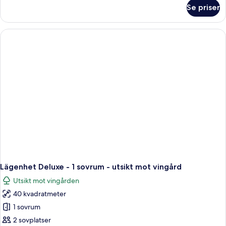
om
Se priser
Villa
-
3
sovrum
-
sjöutsikt
Lägenhet Deluxe - 1 sovrum - utsikt mot vingård
Utsikt mot vingården
40 kvadratmeter
1 sovrum
2 sovplatser