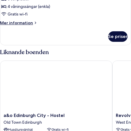
8
4 våningssängar (enkla)
bed
Gratis wi-fi
dorm
Mer
Mer information
with
information
Shared
om
Se priser
Private
Bathroom
8
bed
Liknande boenden
dorm
with
a&o Edinburgh City - Hostel
Revolver
Shared
Bathroom
a&o
Revolve
a&o Edinburgh City - Hostel
Revolv
Edinburgh
Edinbur
Old Town Edinburgh
West E
City
West
Husdjursvänligt
Gratis wi-fi
Gratis 
-
End