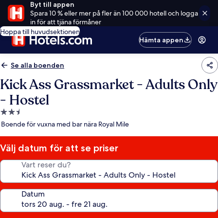
Byt till appen
Spara 10 % eller mer på fler än 100 000 hotell och logga
in för att tjäna förmåner
Hoppa till huvudsektionen
Hämta appen
Se alla boenden
Kick Ass Grassmarket - Adults Only
- Hostel
2.5-
stjärnigt
Boende för vuxna med bar nära Royal Mile
boende
Välj datum för att se priser
Vart reser du?
Datum