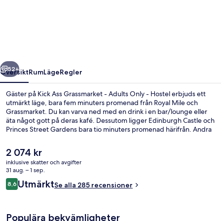
Ass
Grassmarket
-
Adults
Only
regående
Nästa
-
52+
Översikt
Rum
Läge
Regler
Hostel
Gäster på Kick Ass Grassmarket - Adults Only - Hostel erbjuds ett
utmärkt läge, bara fem minuters promenad från Royal Mile och
Grassmarket. Du kan varva ned med en drink i en bar/lounge eller
äta något gott på deras kafé. Dessutom ligger Edinburgh Castle och
Princes Street Gardens bara tio minuters promenad härifrån. Andra
resenärer talar mycket väl om den hjälpsamma personalen.
Kollektivtrafik finns i närheten. Till Princes Street spårvagnshållplats
Det
2 074 kr
är det inte mer än 11 minuters promenad.
nuvarande
inklusive skatter och avgifter
priset
31 aug. – 1 sep.
Bar (på boendet)
är
Recensioner
Utmärkt
8,6
Se alla 285 recensioner
2 074 kr
8,6 av 10,
Populära bekvämligheter