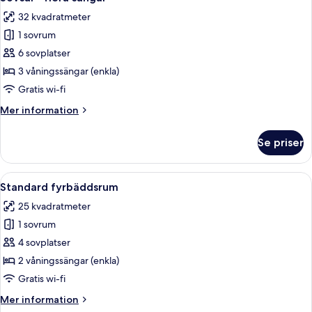
alla
32 kvadratmeter
foton
1 sovrum
för
Sovsal
6 sovplatser
-
3 våningssängar (enkla)
flera
Gratis wi-fi
sängar
Mer
Mer information
information
om
Se priser
Sovsal
-
flera
Öppna
Ett sovsalsrum med våningssängar, en
3
sängar
Standard fyrbäddsrum
alla
25 kvadratmeter
foton
1 sovrum
för
Standard
4 sovplatser
fyrbäddsrum
2 våningssängar (enkla)
Gratis wi-fi
Mer
Mer information
information