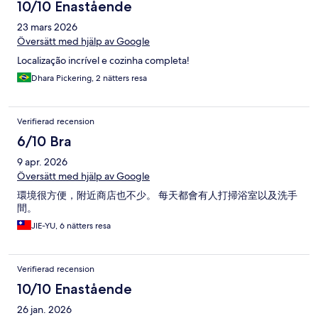
10/10 Enastående
23 mars 2026
Översätt med hjälp av Google
Localização incrível e cozinha completa!
Dhara Pickering, 2 nätters resa
Verifierad recension
6/10 Bra
9 apr. 2026
Översätt med hjälp av Google
環境很方便，附近商店也不少。 每天都會有人打掃浴室以及洗手
間。
JIE-YU, 6 nätters resa
Verifierad recension
10/10 Enastående
26 jan. 2026