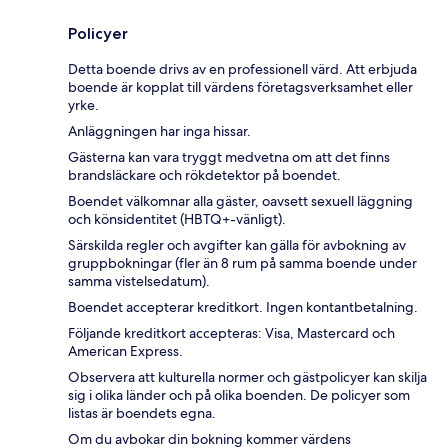
Policyer
Detta boende drivs av en professionell värd. Att erbjuda
boende är kopplat till värdens företagsverksamhet eller
yrke.
Anläggningen har inga hissar.
Gästerna kan vara tryggt medvetna om att det finns
brandsläckare och rökdetektor på boendet.
Boendet välkomnar alla gäster, oavsett sexuell läggning
och könsidentitet (HBTQ+-vänligt).
Särskilda regler och avgifter kan gälla för avbokning av
gruppbokningar (fler än 8 rum på samma boende under
samma vistelsedatum).
Boendet accepterar kreditkort. Ingen kontantbetalning.
Följande kreditkort accepteras: Visa, Mastercard och
American Express.
Observera att kulturella normer och gästpolicyer kan skilja
sig i olika länder och på olika boenden. De policyer som
listas är boendets egna.
Om du avbokar din bokning kommer värdens