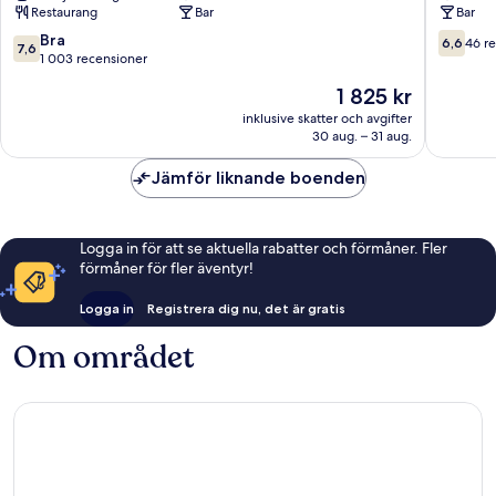
Restaurang
Bar
Bar
Hostel
Old
7.6
6.6
Bra
6,6
46 r
7,6
Town
av
av
1 003 recensioner
Edinburgh
10,
10,
Priset
1 825 kr
Bra,
46 rece
är
1 003 recensioner
inklusive skatter och avgifter
1 825 kr
30 aug. – 31 aug.
Jämför liknande boenden
Logga in för att se aktuella rabatter och förmåner. Fler
förmåner för fler äventyr!
Logga in
Registrera dig nu, det är gratis
Om området