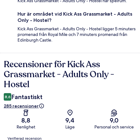
Kick Ass Grassmarket - Adults Only - Hostel har spelrum.
Hur är området vid Kick Ass Grassmarket - Adults
Only - Hostel?
Kick Ass Grassmarket - Adults Only - Hostel ligger 5 minuters
promenad från Royal Mile och 7 minuters promenad från
Edinburgh Castle.
Recensioner för Kick Ass
Recensioner
Grassmarket - Adults Only -
Hostel
Fantastiskt
8,6
285 recensioner
8,8
9,4
9,0
Renlighet
Läge
Personal och service
Recensioner
Verifierad recension