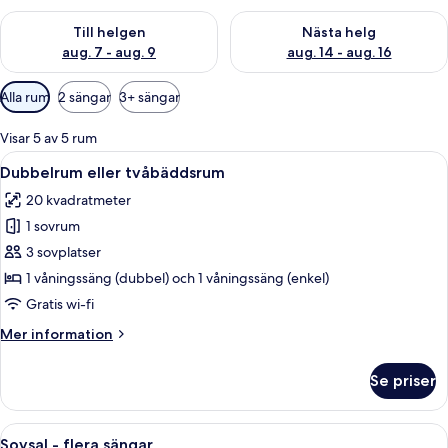
Kontrollera tillgängligheten för den här helgen aug. 7 - aug. 9
Kontrollera tillgängligheten fö
Till helgen
Nästa helg
aug. 7 - aug. 9
aug. 14 - aug. 16
Tillgängliga
Alla rum
2 sängar
3+ sängar
filter
för
Visar 5 av 5 rum
rum
Öppna
Ett rum med en våningssäng, en blå v
3
Dubbelrum eller tvåbäddsrum
alla
20 kvadratmeter
foton
1 sovrum
för
Dubbelrum
3 sovplatser
eller
1 våningssäng (dubbel) och 1 våningssäng (enkel)
tvåbäddsrum
Gratis wi-fi
Mer
Mer information
information
om
Se priser
Dubbelrum
eller
tvåbäddsrum
Öppna
En våningssäng med en lila sänggavel,
3
Sovsal - flera sängar