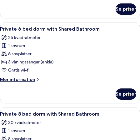
om
Se priser
Standard
fyrbäddsrum
Öppna
Ett studentrum med våningssängar, t
3
Private 6 bed dorm with Shared Bathroom
alla
25 kvadratmeter
foton
1 sovrum
för
Private
6 sovplatser
6
3 våningssängar (enkla)
bed
Gratis wi-fi
dorm
Mer
Mer information
with
information
Shared
om
Se priser
Private
Bathroom
6
bed
Öppna
Ett studentrum med våningssängar, t
3
dorm
Private 8 bed dorm with Shared Bathroom
alla
with
30 kvadratmeter
Shared
foton
Bathroom
1 sovrum
för
Private
8 sovplatser