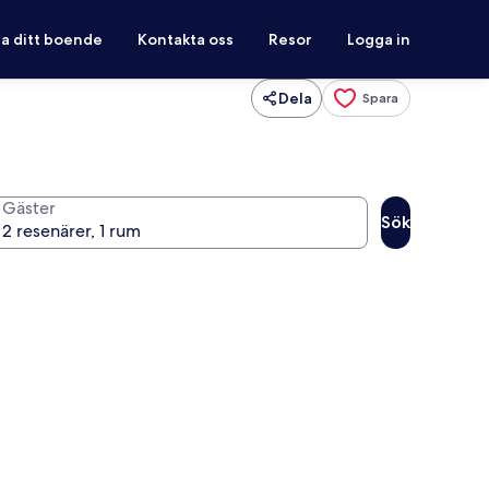
ra ditt boende
Kontakta oss
Resor
Logga in
Dela
Spara
Gäster
Sök