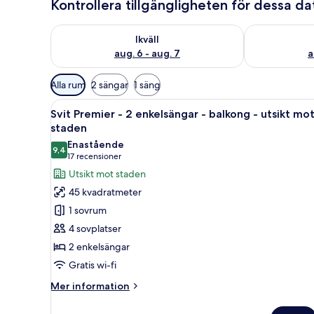
Kontrollera tillgängligheten för dessa d
Kontrollera tillgängligheten för ikväll aug. 6 - aug. 7
Kontrollera ti
Ikväll
aug. 6 - aug. 7
a
Tillgängliga
Alla rum
2 sängar
1 säng
filter
Öppna
Ett modernt hotellrum med ett s
för
8
Svit Premier - 2 enkelsängar - balkong - utsikt mo
alla
rum
staden
foton
Enastående
9,4
för
9,4 av 10
(17 recensioner)
17 recensioner
Svit
Utsikt mot staden
Premier
45 kvadratmeter
-
1 sovrum
2
4 sovplatser
enkelsängar
2 enkelsängar
-
Gratis wi-fi
balkong
-
Mer
Mer information
utsikt
information
om