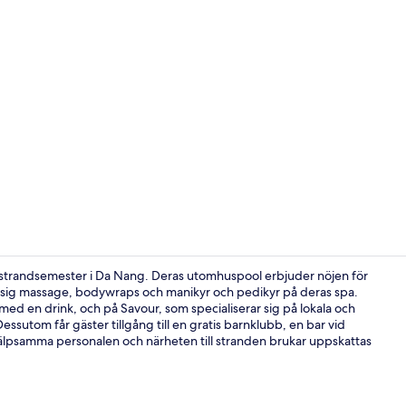
Property vi
n strandsemester i Da Nang. Deras utomhuspool erbjuder nöjen för
na sig massage, bodywraps och manikyr och pedikyr på deras spa.
med en drink, och på Savour, som specialiserar sig på lokala och
Boendets fa
essutom får gäster tillgång till en gratis barnklubb, en bar vid
 hjälpsamma personalen och närheten till stranden brukar uppskattas