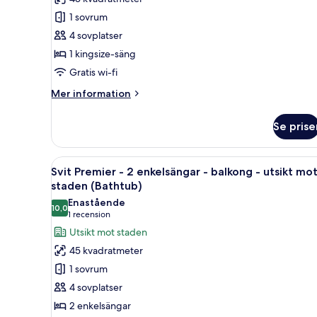
-
1 sovrum
1
4 sovplatser
kingsize-
1 kingsize-säng
säng
Gratis wi-fi
-
balkong
Mer
Mer information
-
information
om
viss
Se prise
Svit
havsutsikt
Premier
-
Öppna
Ett hotellrum med två sängar, e
5
1
Svit Premier - 2 enkelsängar - balkong - utsikt mo
alla
kingsize-
staden (Bathtub)
säng
foton
Enastående
-
10,0
för
10,0 av 10
(1 recension)
1 recension
balkong
Svit
Utsikt mot staden
-
Premier
viss
45 kvadratmeter
havsutsikt
-
1 sovrum
2
4 sovplatser
enkelsängar
2 enkelsängar
-