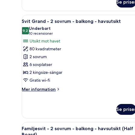
mot
Se prise
Svit
staden
Premier
-
Öppna
Allergitestade sängkläder, mi
9
2
Svit Grand - 2 sovrum - balkong - havsutsikt
alla
enkelsängar
Underbart
-
foton
9,2
9,2 av 10
(10 recensioner)
10 recensioner
balkong
för
Utsikt mot havet
-
Svit
utsikt
80 kvadratmeter
Grand
mot
2 sovrum
staden
-
6 sovplatser
2
2 kingsize-sängar
sovrum
-
Gratis wi-fi
balkong
Mer
Mer information
-
information
om
havsutsikt
Svit
Se prise
Grand
-
2
Öppna
Ett modernt hotellrum med en s
sovrum
8
Familjesvit - 2 sovrum - balkong - havsutsikt (Half
alla
-
Board)