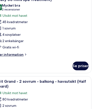
lkong
oton
Mycket bra
0
ör
8,0 av 10
(2 recensioner)
2 recensioner
vsutsikt
it
Utsikt mot havet
remier
45 kvadratmeter
1 sovrum
4 sovplatser
nkelsängar
2 enkelsängar
Gratis wi-fi
alkong
er
r information
avsutsikt
formation
m
aily
Se priser
it
0
emier
ins
d i trä, en bärbar dator, en säng med ett vitt överkast, en soffa och en stor 
ppna
Allergitestade sängkläder, minibar och värd
8
pa
it Grand - 2 sovrum - balkong - havsutsikt (Half
la
kelsängar
oard)
reatment)
oton
Utsikt mot havet
lkong
ör
80 kvadratmeter
it
vsutsikt
2 sovrum
rand
aily