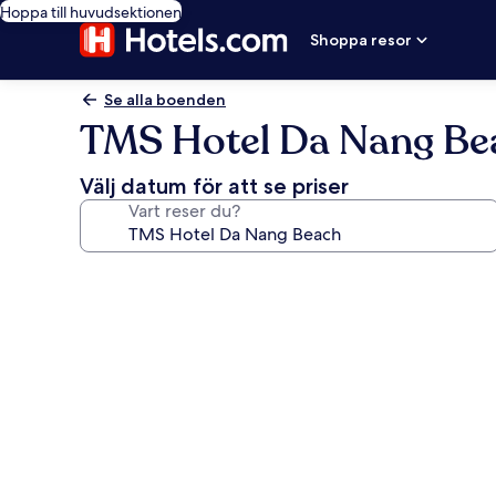
Hoppa till huvudsektionen
Shoppa resor
Se alla boenden
TMS Hotel Da Nang Be
Välj datum för att se priser
Vart reser du?
Fotogalleri
för
TMS
Hotel
Da
Nang
Beach