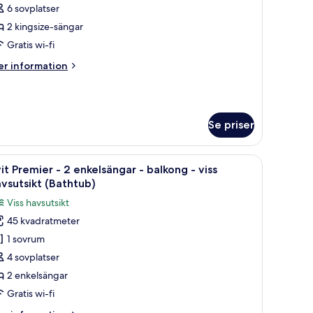
0
6 sovplatser
ns
2 kingsize-sängar
a
ovrum
eatment)
Gratis wi-fi
er
r information
alkong
formation
m
it
avsutsikt
rand
Half
Se priser
oard)
vrum
vbord och utsikt över havet.
ppna
Ett hotellrum med två sängar, en soffa, ett trä
5
it Premier - 2 enkelsängar - balkong - viss
la
lkong
vsutsikt (Bathtub)
oton
Viss havsutsikt
vsutsikt
ör
alf
45 kvadratmeter
it
ard)
1 sovrum
remier
4 sovplatser
2 enkelsängar
nkelsängar
Gratis wi-fi