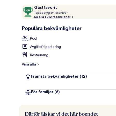
På stranden
Recensioner
9,6
Gästfavorit
T
av
Toppbetyg av resenärer
o
Se alla 1 012 recensioner
10,
p
Gästfavorit
p
Populära bekvämligheter
b
e
Pool
t
y
Avgiftsfri parkering
g
Restaurang
a
v
Visa alla
r
Främsta bekvämligheter
(12)
e
s
e
n
För familjer
(6)
ä
r
e
r
Därför älskar vi det här boendet