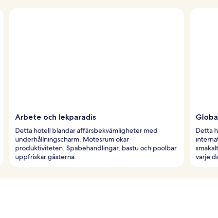
Arbete och lekparadis
Globa
Detta hotell blandar affärsbekvämligheter med
Detta h
underhållningscharm. Mötesrum ökar
interna
produktiviteten. Spabehandlingar, bastu och poolbar
smakalt
uppfriskar gästerna.
varje d