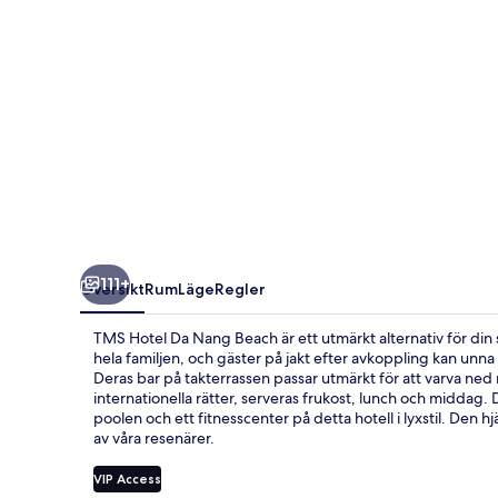
111+
Översikt
Rum
Läge
Regler
TMS Hotel Da Nang Beach är ett utmärkt alternativ för di
hela familjen, och gäster på jakt efter avkoppling kan un
Deras bar på takterrassen passar utmärkt för att varva ned 
internationella rätter, serveras frukost, lunch och middag. D
poolen och ett fitnesscenter på detta hotell i lyxstil. Den
av våra resenärer.
VIP Access