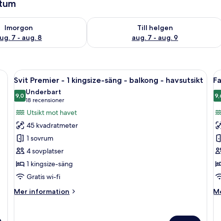
atum
llgängligheten för imorgon aug. 7 - aug. 8
Kontrollera tillgängligheten för den h
Imorgon
Till helgen
ug. 7 - aug. 8
aug. 7 - aug. 9
krivbord i trä, en bärbar dator, en säng med ett vitt överkast, en soffa och 
Öppna
Ett hotellrum med en stor säng, ett skr
Ö
5
t
Svit Premier - 1 kingsize-säng - balkong - havsutsikt
Fa
alla
al
Underbart
foton
9,0
f
9,
9,0 av 10
(18 recensioner)
18 recensioner
för
f
Utsikt mot havet
Svit
F
45 kvadratmeter
Premier
-
1 sovrum
-
2
4 sovplatser
1
s
1 kingsize-säng
kingsize-
-
säng
b
Gratis wi-fi
-
-
Mer
M
Mer information
Me
balkong
h
information
in
om
o
-
Svit
Fa