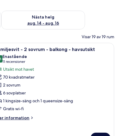
är helgen aug. 7 - aug. 9
Kontrollera tillgängligheten för nästa helg aug. 14 - aug. 16
Nästa helg
aug. 14 - aug. 16
Visar 19 av 19 rum
en stor spegel.
ivbord, en stol och utsikt över havet.
ppna
Ett modernt hotellrum med en stor säng, en ma
9
miljesvit - 2 sovrum - balkong - havsutsikt
la
Enastående
oton
6
9,6 av 10
(11 recensioner)
11 recensioner
ör
Utsikt mot havet
amiljesvit
70 kvadratmeter
2 sovrum
6 sovplatser
ovrum
1 kingsize-säng och 1 queensize-säng
alkong
Gratis wi-fi
er
r information
avsutsikt
formation
m
miljesvit