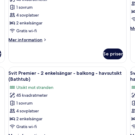
(Daily
6
-
-
1 sovrum
60
mi
2
2
mins
Sp
4 sovplatser
enkelsängar
s
Spa
Tr
2 enkelsängar
-
-
Treatment)
M
Me
Gratis wi-fi
balkong
b
in
-
-
o
Mer
Mer information
Sv
viss
information
h
G
om
havsutsikt
(
r
Se priser
-
Svit
B
2
Premier
so
-
n soffa, ett träbord och en traditionell japansk skjutdörr.
Öppna
Ett hotellrum med två sängar, ett skri
Ö
-
6
2
t
Svit Premier - 2 enkelsängar - balkong - havsutsikt
Sv
alla
al
ba
enkelsängar
(Bathtub)
ha
-
-
foton
f
Utsikt mot stranden
ha
balkong
för
f
(H
-
45 kvadratmeter
Svit
Sv
Bo
viss
1 sovrum
Premier
P
havsutsikt
-
-
4 sovplatser
2
2
2 enkelsängar
enkelsängar
e
Gratis wi-fi
-
-