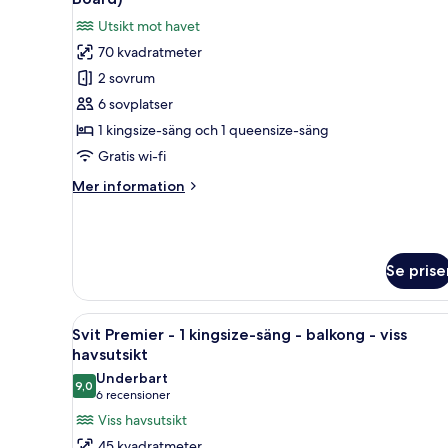
balkong
foton
Utsikt mot havet
-
för
havsutsikt
70 kvadratmeter
Familjesvit
2 sovrum
-
2
6 sovplatser
sovrum
1 kingsize-säng och 1 queensize-säng
-
Gratis wi-fi
balkong
Mer
Mer information
-
information
havsutsikt
om
Familjesvit
(Half
-
Board)
Se prise
2
sovrum
-
Öppna
Ett modernt hotellrum med en st
balkong
7
Svit Premier - 1 kingsize-säng - balkong - viss
alla
-
havsutsikt
havsutsikt
foton
Underbart
(Half
9,0
för
9,0 av 10
(6 recensioner)
6 recensioner
Board)
Svit
Viss havsutsikt
Premier
45 kvadratmeter