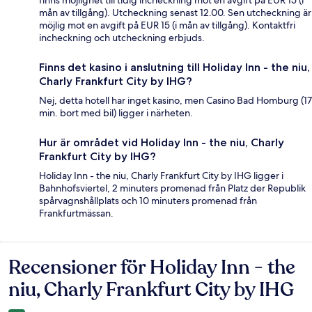
finns möjlighet till tidig incheckning mot en avgift på EUR 15 (i
mån av tillgång). Utcheckning senast 12.00. Sen utcheckning är
möjlig mot en avgift på EUR 15 (i mån av tillgång). Kontaktfri
incheckning och utcheckning erbjuds.
Finns det kasino i anslutning till Holiday Inn - the niu,
Charly Frankfurt City by IHG?
Nej, detta hotell har inget kasino, men Casino Bad Homburg (17
min. bort med bil) ligger i närheten.
Hur är området vid Holiday Inn - the niu, Charly
Frankfurt City by IHG?
Holiday Inn - the niu, Charly Frankfurt City by IHG ligger i
Bahnhofsviertel, 2 minuters promenad från Platz der Republik
spårvagnshållplats och 10 minuters promenad från
Frankfurtmässan.
Recensioner för Holiday Inn - the
Recensioner
niu, Charly Frankfurt City by IHG