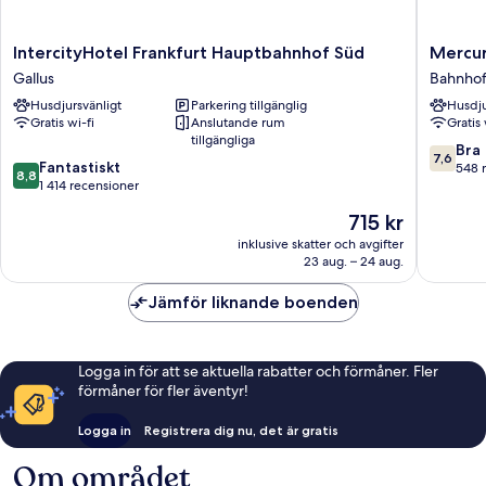
IntercityHotel
Mercur
IntercityHotel Frankfurt Hauptbahnhof Süd
Mercur
Frankfurt
Hotel
Gallus
Bahnhof
Hauptbahnhof
Frankfur
Husdjursvänligt
Parkering tillgänglig
Husdju
Süd
City
Gratis wi-fi
Anslutande rum
Gratis 
Gallus
Messe
tillgängliga
Bahnhofs
7.6
Bra
7,6
8.8
Fantastiskt
av
548 
8,8
av
1 414 recensioner
10,
10,
Bra,
Priset
715 kr
Fantastiskt,
548 rec
är
1 414 recensioner
inklusive skatter och avgifter
715 kr
23 aug. – 24 aug.
Jämför liknande boenden
Logga in för att se aktuella rabatter och förmåner. Fler
förmåner för fler äventyr!
Logga in
Registrera dig nu, det är gratis
Om området