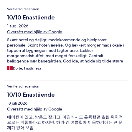
Verifierad recension
10/10 Enastående
1 aug. 2026
Översätt med hjälp av Google
Skønt hotel og dejligt imødekommende og hjælpsomt
personale. Skønt hotelværelse. Og lækkert morgenmadslokale i
toppen af bygningen med tagterrasse. Lækker
morgenmadsbuffet, med meget forskelligt. Centralt
beliggende nær banegården. God ide, at holde sig til de større
gader, når man går i området.
Dorte, 1 natts resa
Verifierad recension
10/10 Enastående
18 juli 2026
Översätt med hjälp av Google
에어컨이 있고, 방음도 잘되고, 아침식사도 훌륭했던 호텔 위치적
으로는 위험하다고 하지만, 해가 긴 여름철에 이용하기에는 큰 문
제가 없어 보임