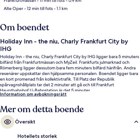
Frankfurtmässan
- 11 min till fots
- 0.9 km
Alte Oper
- 12 min till fots
- 1.1 km
Om boendet
Holiday Inn - the niu, Charly Frankfurt City by
IHG
Holiday Inn - the niu, Charly Frankfurt City by IHG ligger bara 5 minuters
bilfärd från Frankfurtmässan och MyZeil. Frankfurts julmarknad och
Römerberg ligger dessutom bara fem minuters bilfärd härifrån. Andra
resenärer uppskattar den hjälpsamma personalen. Boendet ligger bara
en kort promenad från kollektivtrafik. Till Platz der Republik
spårvagnshållplats tar det 2 minuter att gå och till Frankfurt
Hauptbahnhof U-Bahnstation är det 5 minuter.
Information om avbokningsrätt
Mer om detta boende
Översikt
Hotellets storlek