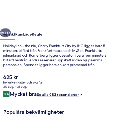
-
the
niu,
Charly
regående
Nästa
Frankfurt
48+
Översikt
Rum
Läge
Regler
City
Holiday Inn - the niu, Charly Frankfurt City by IHG ligger bara 5
by
minuters bilfärd från Frankfurtmässan och MyZeil. Frankfurts
julmarknad och Römerberg ligger dessutom bara fem minuters
IHG
bilfärd härifrån. Andra resenärer uppskattar den hjälpsamma
personalen. Boendet ligger bara en kort promenad från
kollektivtrafik. Till Platz der Republik spårvagnshållplats tar det 2
minuter att gå och till Frankfurt Hauptbahnhof U-Bahnstation är det
Det
625 kr
5 minuter.
nuvarande
inklusive skatter och avgifter
priset
30 aug. – 31 aug.
Frukostbuffé varje dag mot avgift
är
Recensioner
Mycket bra
8,4
Se alla 983 recensioner
625 kr
8,4 av 10,
Populära bekvämligheter