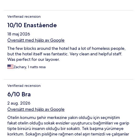
Verifierad recension
10/10 Enastående
18 maj 2026
Översätt med hjälp av Google
The few blocks around the hotel had a lot of homeless people,
but the hotel itself was fantastic. Very clean and helpful staff.
Was perfect for our layover.
Zachary, 1 natts resa
Verifierad recension
6/10 Bra
2 aug. 2026
Översätt med hjälp av Google
Otelin konumu şehir merkezine yakın olduğu için seçmiştim
fakat otelin olduğu sokak evsizler uyuşturucu bağımlıları ve garip
tipte birsürü insanın olduğu bir sokaktı. Tek başıma yürümeye
korktum. Sokağın pisliğine rağmen otel aşırı temizdi ve çalışanlar