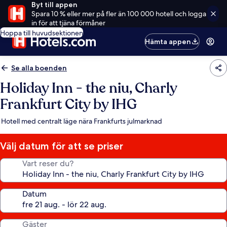
Byt till appen
Spara 10 % eller mer på fler än 100 000 hotell och logga
in för att tjäna förmåner
Hoppa till huvudsektionen
Hämta appen
Se alla boenden
Holiday Inn - the niu, Charly
Frankfurt City by IHG
Hotell med centralt läge nära Frankfurts julmarknad
Välj datum för att se priser
Vart reser du?
Datum
Gäster