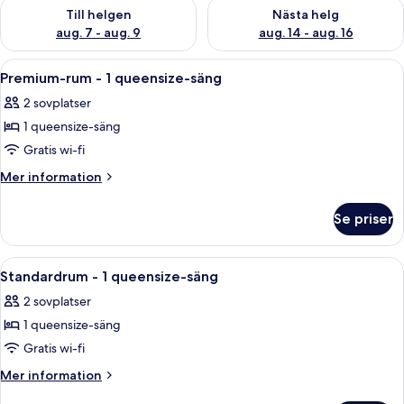
Kontrollera tillgängligheten för den här helgen aug. 7 - aug. 9
Kontrollera tillgängligheten fö
Till helgen
Nästa helg
aug. 7 - aug. 9
aug. 14 - aug. 16
Öppna
Premium-rum - 1 queensize-säng | Vär
7
Premium-rum - 1 queensize-säng
alla
2 sovplatser
foton
1 queensize-säng
för
Premium-
Gratis wi-fi
rum
Mer
Mer information
-
information
om
1
Se priser
Premium-
queensize-
rum
säng
-
Öppna
Ett hotellrum med en säng, en stol, ett
9
1
Standardrum - 1 queensize-säng
alla
queensize-
2 sovplatser
säng
foton
1 queensize-säng
för
Standardrum
Gratis wi-fi
-
Mer
Mer information
1
information