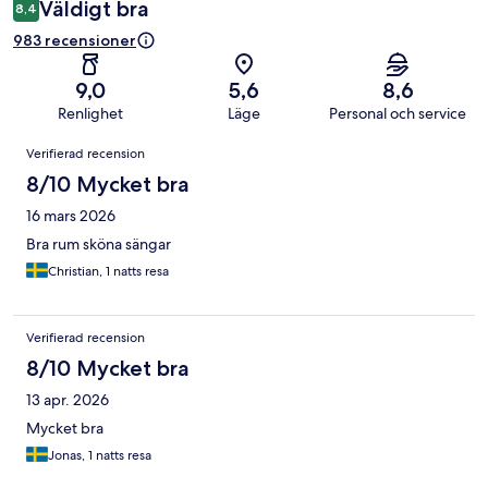
Väldigt bra
8,4
983 recensioner
9,0
5,6
8,6
Renlighet
Läge
Personal och service
Recensioner
Verifierad recension
8/10 Mycket bra
16 mars 2026
Bra rum sköna sängar
Christian, 1 natts resa
Verifierad recension
8/10 Mycket bra
13 apr. 2026
Mycket bra
Jonas, 1 natts resa