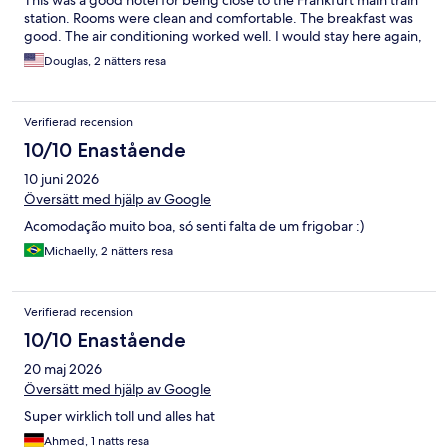
This was a good hotel for being close to the Frankfurt main train
station. Rooms were clean and comfortable. The breakfast was
good. The air conditioning worked well. I would stay here again,
Douglas, 2 nätters resa
Verifierad recension
10/10 Enastående
10 juni 2026
Översätt med hjälp av Google
Acomodação muito boa, só senti falta de um frigobar :)
Michaelly, 2 nätters resa
Verifierad recension
10/10 Enastående
20 maj 2026
Översätt med hjälp av Google
Super wirklich toll und alles hat
Ahmed, 1 natts resa