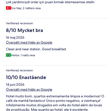
çok yardımcıydı onlar için puan kırmak istemesemse otelin
olduğu sokak çok kötüydü.
Ece Naz, 2 nätters resa
Verifierad recension
8/10 Mycket bra
16 maj 2026
Översätt med hjälp av Google
Clean and near station. Good breakfast
Heitor, 1 natts resa
Verifierad recension
10/10 Enastående
14 juni 2026
Översätt med hjälp av Google
Hotel muito bom, quartos extremamente limpos e modernos! O
café da manhã fantástico! Único ponto negativo, a vizinhança!
Infelizmente muitos drogados em volta do hotel além de locais
de prostituição. Mas quanto ao hotel, ele é excelente.