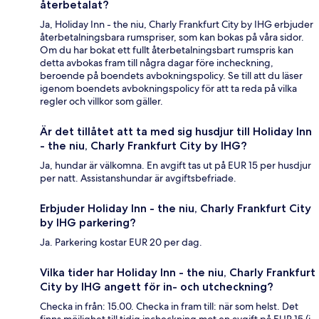
återbetalat?
Ja, Holiday Inn - the niu, Charly Frankfurt City by IHG erbjuder
återbetalningsbara rumspriser, som kan bokas på våra sidor.
Om du har bokat ett fullt återbetalningsbart rumspris kan
detta avbokas fram till några dagar före incheckning,
beroende på boendets avbokningspolicy. Se till att du läser
igenom boendets avbokningspolicy för att ta reda på vilka
regler och villkor som gäller.
Är det tillåtet att ta med sig husdjur till Holiday Inn
- the niu, Charly Frankfurt City by IHG?
Ja, hundar är välkomna. En avgift tas ut på EUR 15 per husdjur
per natt. Assistanshundar är avgiftsbefriade.
Erbjuder Holiday Inn - the niu, Charly Frankfurt City
by IHG parkering?
Ja. Parkering kostar EUR 20 per dag.
Vilka tider har Holiday Inn - the niu, Charly Frankfurt
City by IHG angett för in- och utcheckning?
Checka in från: 15.00. Checka in fram till: när som helst. Det