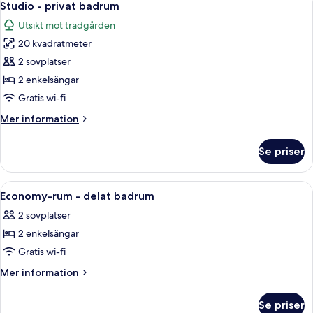
10
Studio - privat badrum
alla
Utsikt mot trädgården
foton
20 kvadratmeter
för
Studio
2 sovplatser
-
2 enkelsängar
privat
Gratis wi-fi
badrum
Mer
Mer information
information
om
Se priser
Studio
-
privat
Öppna
Ett rum med två enkelsängar, ett litet
12
badrum
Economy-rum - delat badrum
alla
2 sovplatser
foton
2 enkelsängar
för
Economy-
Gratis wi-fi
rum
Mer
Mer information
-
information
om
delat
Se priser
Economy-