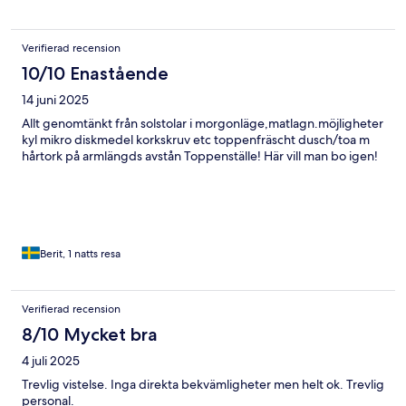
Verifierad recension
10/10 Enastående
14 juni 2025
Allt genomtänkt från solstolar i morgonläge,matlagn.möjligheter
kyl mikro diskmedel korkskruv etc toppenfräscht dusch/toa m
hårtork på armlängds avstån Toppenställe! Här vill man bo igen!
Berit, 1 natts resa
Verifierad recension
8/10 Mycket bra
4 juli 2025
Trevlig vistelse. Inga direkta bekvämligheter men helt ok. Trevlig
personal.