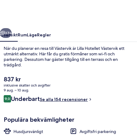
regående
Nästa
37+
Översikt
Rum
Läge
Regler
När du planerar en resa till Västervik är Lilla Hotellet Västervik ett
utmärkt alternativ. Här får du gratis förmåner som wi-fi och
parkering. Dessutom har gäster tillgång till en terrass och en
trädgård.
Det
837 kr
nuvarande
inklusive skatter och avgifter
priset
9 aug. – 10 aug.
är
Recensioner
Underbart
9,0
Utsikt från boendet
Se alla 154 recensioner
837 kr
9,0 av 10,
Populära bekvämligheter
Husdjursvänligt
Avgiftsfri parkering