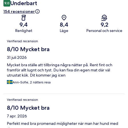
Underbart
9,0
154 recensioner
9,4
8,4
9,2
Renlighet
Läge
Personal och service
Recensioner
Verifierad recension
8/10 Mycket bra
31 juli 2026
Mycket bra ställe att tillbringa några nätter på. Rent fint och
framför allt lugnt och tyst. Du kan fixa din egen mat där väl
utrustat kök. Dit kommer jag icen
Ann-Sofie, 2 nätters resa
Verifierad recension
8/10 Mycket bra
7 apr. 2026
Perfekt med bra promenad möjligheter när man har hund med