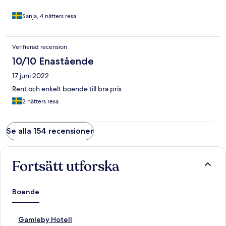
Sanja, 4 nätters resa
Verifierad recension
10/10 Enastående
17 juni 2022
Rent och enkelt boende till bra pris
2 nätters resa
Se alla 154 recensioner
Fortsätt utforska
Boende
L
Gamleby Hotell