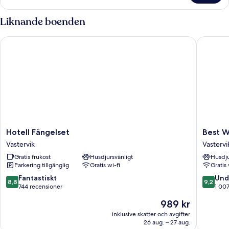
badrum
rum
-
Liknande boenden
delat
badrum
Hotell Fängelset
Best Wes
Hotell
Best
Hotell Fängelset
Best W
Fängelset
Western
Vastervik
Vastervi
Vastervik
Centralh
Gratis frukost
Husdjursvänligt
Husdju
Vastervi
Parkering tillgänglig
Gratis wi-fi
Gratis 
8.8
9.2
Fantastiskt
Und
8,8
9,2
av
av
744 recensioner
1 00
10,
10,
Priset
989 kr
Fantastiskt,
Underba
är
744 recensioner
1 007 re
inklusive skatter och avgifter
989 kr
26 aug. – 27 aug.