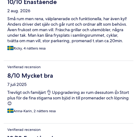
10/10 Enastående
2 aug. 2026
Små rum men rena, välplanerade och funktionella, har även kyl!
Anders driver det själv och går runt och ordnar allt som behövs.
Även frukost om man vill. Fräscha grillar och utemöbler, några
under tak. Man kan låna frysplats i samlingsrummet, cyklar,
tvätta om man vill, stor parkering, promenad t.stan ca.20min.
Trevligt och bra på det mesta helt enkelt👍
Ricky, 4 nätters resa
Verifierad recension
8/10 Mycket bra
7 juli 2025
Trevligt och familjärt 👌 Uppgradering av rum dessutom 👍 Stort
plus för de fina stigarna som bjöd in till promenader och löpning
😊
Anna-Karin, 2 nätters resa
Verifierad recension