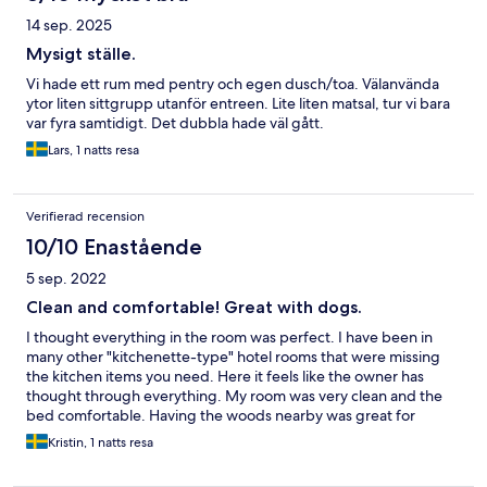
14 sep. 2025
Mysigt ställe.
Vi hade ett rum med pentry och egen dusch/toa. Välanvända
ytor liten sittgrupp utanför entreen. Lite liten matsal, tur vi bara
var fyra samtidigt. Det dubbla hade väl gått.
Lars, 1 natts resa
Verifierad recension
10/10 Enastående
5 sep. 2022
Clean and comfortable! Great with dogs.
I thought everything in the room was perfect. I have been in
many other "kitchenette-type" hotel rooms that were missing
the kitchen items you need. Here it feels like the owner has
thought through everything. My room was very clean and the
bed comfortable. Having the woods nearby was great for
walking the two small dogs I travelled with. Very satisfied!
Kristin, 1 natts resa