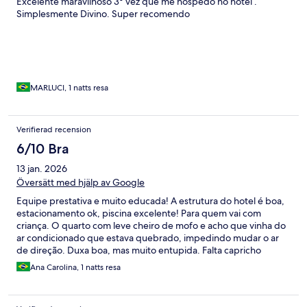
Excelente maravilhoso 3° vez que me hospedo no hotel .
Simplesmente Divino. Super recomendo
MARLUCI, 1 natts resa
Verifierad recension
6/10 Bra
13 jan. 2026
Översätt med hjälp av Google
Equipe prestativa e muito educada! A estrutura do hotel é boa,
estacionamento ok, piscina excelente! Para quem vai com
criança. O quarto com leve cheiro de mofo e acho que vinha do
ar condicionado que estava quebrado, impedindo mudar o ar
de direção. Duxa boa, mas muito entupida. Falta capricho
nondetalhe para melhorar o conforto.
Ana Carolina, 1 natts resa