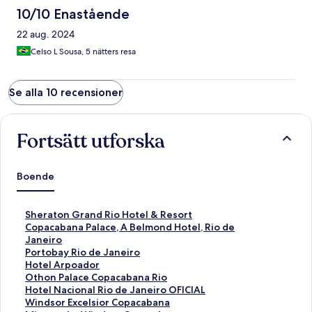
10/10 Enastående
22 aug. 2024
Celso L Sousa, 5 nätters resa
Se alla 10 recensioner
Fortsätt utforska
Boende
L
Sheraton Grand Rio Hotel & Resort
ä
L
Copacabana Palace, A Belmond Hotel, Rio de
n
ä
Janeiro
k
n
L
Portobay Rio de Janeiro
t
k
ä
L
Hotel Arpoador
i
t
n
ä
L
Othon Palace Copacabana Rio
l
i
k
n
ä
L
Hotel Nacional Rio de Janeiro OFICIAL
l
l
t
k
n
ä
L
Windsor Excelsior Copacabana