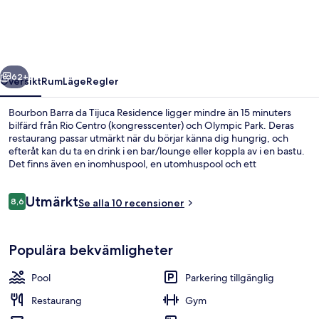
Tijuca
Residence
regående
Nästa
62+
Översikt
Rum
Läge
Regler
Bourbon Barra da Tijuca Residence ligger mindre än 15 minuters
bilfärd från Rio Centro (kongresscenter) och Olympic Park. Deras
restaurang passar utmärkt när du börjar känna dig hungrig, och
efteråt kan du ta en drink i en bar/lounge eller koppla av i en bastu.
Det finns även en inomhuspool, en utomhuspool och ett
fitnesscenter.
Recensioner
Utmärkt
8,6
Se alla 10 recensioner
8,6 av 10,
Exteriör
Populära bekvämligheter
Pool
Parkering tillgänglig
Restaurang
Gym