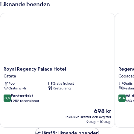
Liknande boenden
Royal Regency Palace Hotel
Regency 
Royal
Regenc
Royal Regency Palace Hotel
Regenc
Regency
Park
Catete
Copaca
Palace
Hotel
Pool
Gratis frukost
Gratis 
Hotel
Copaca
Gratis wi-fi
Restaurang
Restau
Catete
8.6
8.4
Fantastiskt
Väld
8,6
8,4
av
av
1 252 recensioner
683 
10,
10,
Priset
698 kr
Fantastiskt,
Väldigt
är
1 252 recensioner
bra,
inklusive skatter och avgifter
698 kr
9 aug. – 10 aug.
683 rec
Jämför liknande boenden