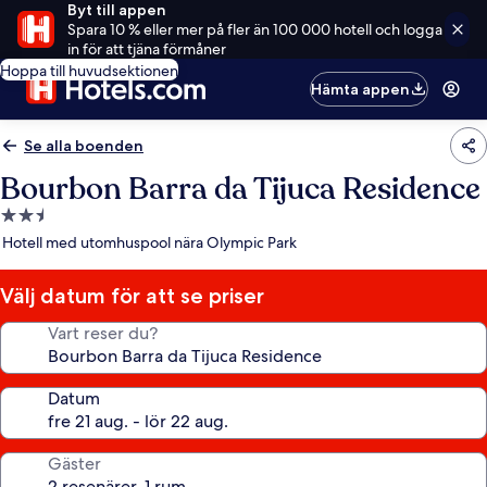
Byt till appen
Spara 10 % eller mer på fler än 100 000 hotell och logga
in för att tjäna förmåner
Hoppa till huvudsektionen
Hämta appen
Se alla boenden
Bourbon Barra da Tijuca Residence
2.5-
stjärnigt
Hotell med utomhuspool nära Olympic Park
boende
Välj datum för att se priser
Vart reser du?
Datum
Gäster