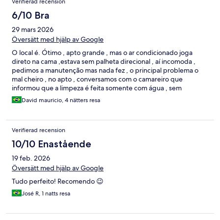
Verifierad recension
6/10 Bra
29 mars 2026
Översätt med hjälp av Google
O local é. Ótimo , apto grande , mas o ar condicionado joga
direto na cama ,estava sem palheta direcional , aí incomoda ,
pedimos a manutenção mas nada fez , o principal problema o
mal cheiro , no apto , conversamos com o camareiro que
informou que a limpeza é feita somente com água , sem
nenhum tipo de produto químico
David mauricio, 4 nätters resa
Verifierad recension
10/10 Enastående
19 feb. 2026
Översätt med hjälp av Google
Tudo perfeito! Recomendo 😉
José R, 1 natts resa