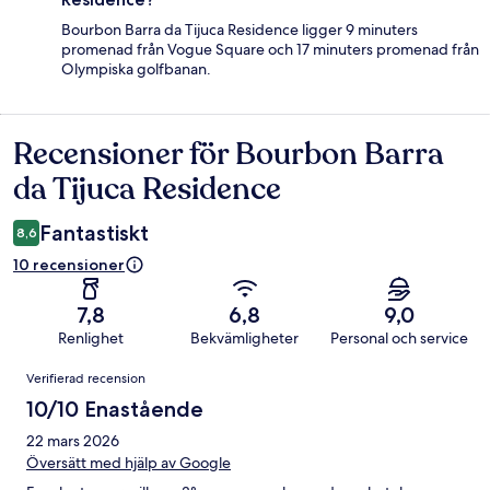
Bourbon Barra da Tijuca Residence ligger 9 minuters
promenad från Vogue Square och 17 minuters promenad från
Olympiska golfbanan.
Recensioner för Bourbon Barra
Recensioner
da Tijuca Residence
Fantastiskt
8,6
10 recensioner
7,8
6,8
9,0
Renlighet
Bekvämligheter
Personal och service
Recensioner
Verifierad recension
10/10 Enastående
22 mars 2026
Översätt med hjälp av Google