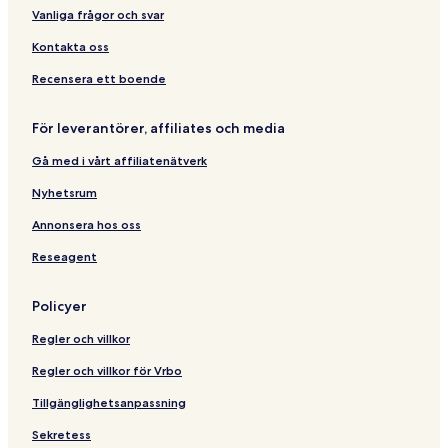
r
n
o
i
m
b
C
Vanliga frågor och svar
o
e
L
o
a
a
o
i
e
d
n
p
Kontakta oss
r
b
e
a
a
o
l
J
c
Recensera ett boende
o
a
a
n
n
b
För leverantörer, affiliates och media
-
e
a
A
i
n
Gå med i vårt affiliatenätverk
P
r
a
8
o
Nyhetsrum
0
1
Annonsera hos oss
Reseagent
Policyer
Regler och villkor
Regler och villkor för Vrbo
Tillgänglighetsanpassning
Sekretess