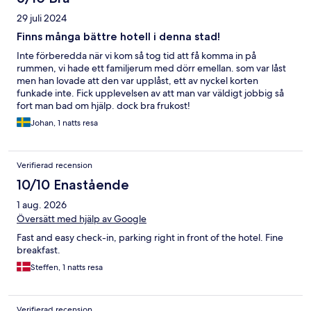
29 juli 2024
Finns många bättre hotell i denna stad!
Inte förberedda när vi kom så tog tid att få komma in på
rummen, vi hade ett familjerum med dörr emellan. som var låst
men han lovade att den var upplåst, ett av nyckel korten
funkade inte. Fick upplevelsen av att man var väldigt jobbig så
fort man bad om hjälp. dock bra frukost!
Johan, 1 natts resa
Verifierad recension
10/10 Enastående
1 aug. 2026
Översätt med hjälp av Google
Fast and easy check-in, parking right in front of the hotel. Fine
breakfast.
Steffen, 1 natts resa
Verifierad recension