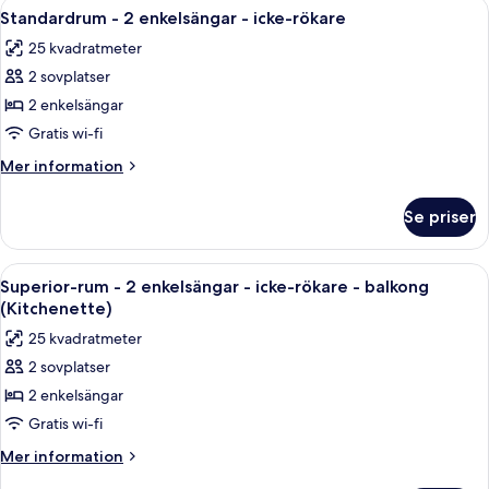
Öppna
Ett hotellrum med en stor säng, ett sk
-
11
enkelsängar
Standardrum - 2 enkelsängar - icke-rökare
alla
-
pentry
25 kvadratmeter
icke-
foton
rökare
2 sovplatser
för
-
Standardrum
2 enkelsängar
pentry
-
Gratis wi-fi
2
Mer
Mer information
enkelsängar
information
-
om
Se priser
Standardrum
icke-
-
rökare
2
Öppna
Ett kompakt hotellrum med en säng, e
13
enkelsängar
Superior-rum - 2 enkelsängar - icke-rökare - balkong
alla
-
(Kitchenette)
icke-
foton
25 kvadratmeter
rökare
för
2 sovplatser
Superior-
2 enkelsängar
rum
-
Gratis wi-fi
2
Mer
Mer information
enkelsängar
information