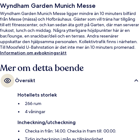
Wyndham Garden Munich Messe
Wyndham Garden Munich Messe ligger mindre än 10 minuters bilfärd
från Messe (mässa) och Hofbräuhaus. Gäster som vill träna har tillgång
till ett fitnesscenter, och kan sedan äta gott på Garten, där man serverar
frukost, lunch och middag. Några ytterligare höjdpunkter här är en
bar/lounge, en snackbar/deli och en terrass. Andra resenärer
uppskattar den hjälpsamma personalen. Kollektivtrafik finns i närheten.
Till Moosfeld U-Bahnstation är det inte mer än 10 minuters promenad.
Information om avbokningsrätt
Mer om detta boende
Översikt
Hotellets storlek
266 rum
4 våningar
Incheckning/utcheckning
Checka in från: 14.00. Checka in fram till: 00.00.
Tidig incheckning i mån av tillgänglighet