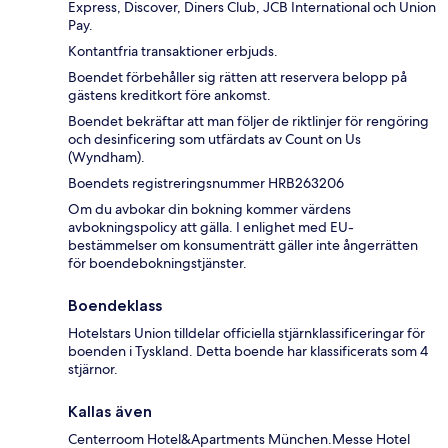
Express, Discover, Diners Club, JCB International och Union
Pay.
Kontantfria transaktioner erbjuds.
Boendet förbehåller sig rätten att reservera belopp på
gästens kreditkort före ankomst.
Boendet bekräftar att man följer de riktlinjer för rengöring
och desinficering som utfärdats av Count on Us
(Wyndham).
Boendets registreringsnummer HRB263206
Om du avbokar din bokning kommer värdens
avbokningspolicy att gälla. I enlighet med EU-
bestämmelser om konsumenträtt gäller inte ångerrätten
för boendebokningstjänster.
Boendeklass
Hotelstars Union tilldelar officiella stjärnklassificeringar för
boenden i Tyskland. Detta boende har klassificerats som 4
stjärnor.
Kallas även
Centerroom Hotel&Apartments München.Messe Hotel