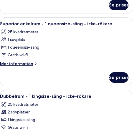
om
-
Se priser
Superior-
icke-
rum
rökare
-
Öppna
Ett hotellrum med en garderob i trä, 
7
-
2
Superior enkelrum - 1 queensize-säng - icke-rökare
alla
enkelsängar
balkong
25 kvadratmeter
-
foton
(Kitchenette)
icke-
1 sovplats
för
rökare
Superior
1 queensize-säng
-
enkelrum
balkong
Gratis wi-fi
(Kitchenette)
-
Mer
Mer information
1
information
queensize-
om
Se priser
Superior
säng
enkelrum
-
-
Öppna
Ett hotellrum med en stor säng, ett s
icke-
8
1
Dubbelrum - 1 kingsize-säng - icke-rökare
alla
queensize-
rökare
25 kvadratmeter
säng
foton
-
2 sovplatser
för
icke-
Dubbelrum
1 kingsize-säng
rökare
-
Gratis wi-fi