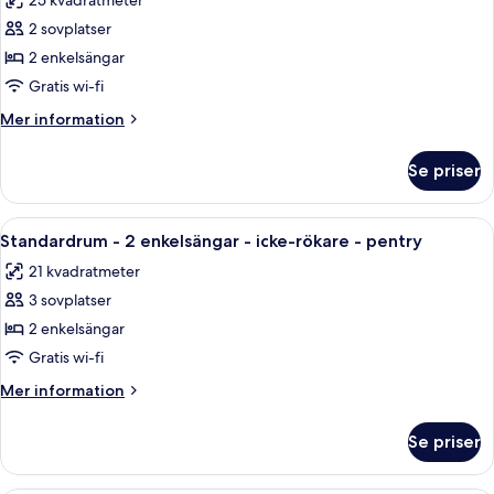
25 kvadratmeter
för
2 sovplatser
Standardrum
2 enkelsängar
-
2
Gratis wi-fi
enkelsängar
Mer
Mer information
-
information
om
tillgänglighetsanpassat
Se priser
Standardrum
-
-
icke-
2
Öppna
Ett hotellrum med en säng, ett litet 
11
rökare
enkelsängar
Standardrum - 2 enkelsängar - icke-rökare - pentry
alla
-
21 kvadratmeter
tillgänglighetsanpassat
foton
-
3 sovplatser
för
icke-
Standardrum
2 enkelsängar
rökare
-
Gratis wi-fi
2
Mer
Mer information
enkelsängar
information
-
om
Se priser
Standardrum
icke-
-
rökare
2