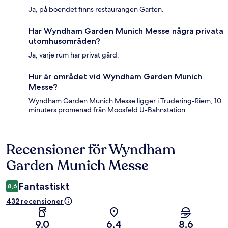
Ja, på boendet finns restaurangen Garten.
Har Wyndham Garden Munich Messe några privata
utomhusområden?
Ja, varje rum har privat gård.
Hur är området vid Wyndham Garden Munich
Messe?
Wyndham Garden Munich Messe ligger i Trudering-Riem, 10
minuters promenad från Moosfeld U-Bahnstation.
Recensioner för Wyndham
Recensioner
Garden Munich Messe
Fantastiskt
8,6
432 recensioner
9,0
6,4
8,6