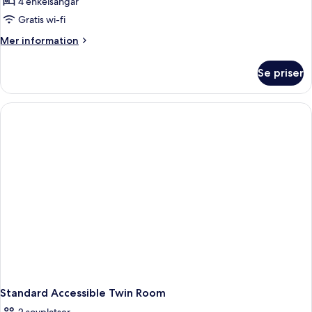
4 enkelsängar
för
Family
Gratis wi-fi
Connecting
Mer
Mer information
Room
information
om
Se priser
Family
Connecting
Room
Standard Accessible Twin Room