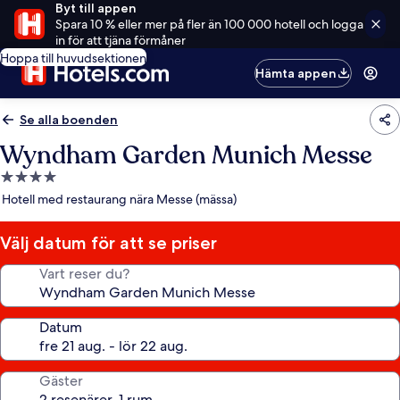
Byt till appen
Spara 10 % eller mer på fler än 100 000 hotell och logga
in för att tjäna förmåner
Hoppa till huvudsektionen
Hämta appen
Se alla boenden
Wyndham Garden Munich Messe
4.0-
stjärnigt
Hotell med restaurang nära Messe (mässa)
boende
Välj datum för att se priser
Vart reser du?
Datum
Gäster