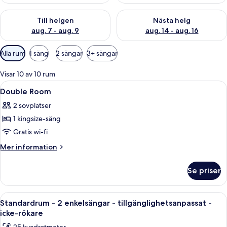
Kontrollera tillgängligheten för den här helgen aug. 7 - aug. 9
Kontrollera tillgängligheten fö
Till helgen
Nästa helg
aug. 7 - aug. 9
aug. 14 - aug. 16
Tillgängliga
Alla rum
1 säng
2 sängar
3+ sängar
filter
för
Visar 10 av 10 rum
rum
Öppna
Ett hotellrum med en stor säng, ett sk
1
Double Room
alla
2 sovplatser
foton
1 kingsize-säng
för
Double
Gratis wi-fi
Room
Mer
Mer information
information
om
Se priser
Double
Room
Öppna
Ett hotellrum med en säng, en stol, e
12
Standardrum - 2 enkelsängar - tillgänglighetsanpassat -
alla
icke-rökare
foton