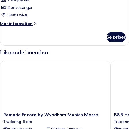
2 sovplatser
2 enkelsängar
Gratis wi-fi
Mer
Mer information
information
om
Se priser
Standard
Accessible
Twin
Liknande boenden
Room
Ramada Encore by Wyndham Munich Messe
B&B Hot
Ramada
B&B
Ramada Encore by Wyndham Munich Messe
B&B Ho
Encore
Hotel
Trudering-Riem
Truderi
by
Münche
Husdjursvänligt
Parkering tillgänglig
Husdju