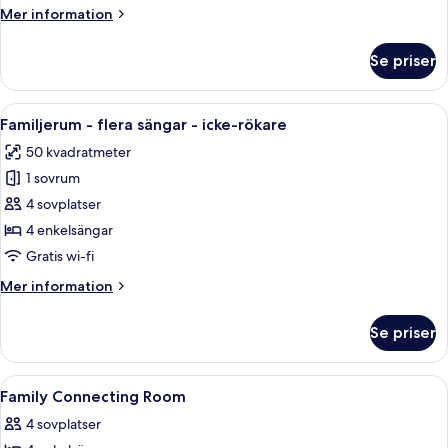
1
Mer
Mer information
kingsize-
information
säng
om
Se priser
Dubbelrum
-
-
icke-
1
Öppna
Ett hotellrum med en säng, ett skrivbo
rökare
17
kingsize-
Familjerum - flera sängar - icke-rökare
alla
säng
50 kvadratmeter
-
foton
icke-
1 sovrum
för
rökare
Familjerum
4 sovplatser
-
4 enkelsängar
flera
Gratis wi-fi
sängar
Mer
Mer information
-
information
icke-
om
Se priser
Familjerum
rökare
-
flera
Öppna
Ett sovrum med en säng, en garderob, e
2
sängar
Family Connecting Room
alla
-
4 sovplatser
icke-
foton
rökare