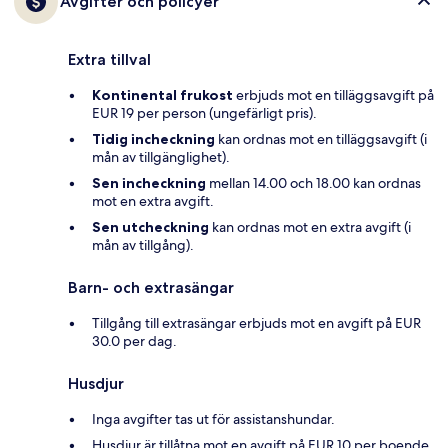
Avgifter och policyer
Extra tillval
Kontinental frukost
erbjuds mot en tilläggsavgift på
EUR 19 per person (ungefärligt pris).
Tidig incheckning
kan ordnas mot en tilläggsavgift (i
mån av tillgänglighet).
Sen incheckning
mellan 14.00 och 18.00 kan ordnas
mot en extra avgift.
Sen utcheckning
kan ordnas mot en extra avgift (i
mån av tillgång).
Barn- och extrasängar
Tillgång till extrasängar erbjuds mot en avgift på EUR
30.0 per dag.
Husdjur
Inga avgifter tas ut för assistanshundar.
Husdjur är tillåtna mot en avgift på EUR 10 per boende,