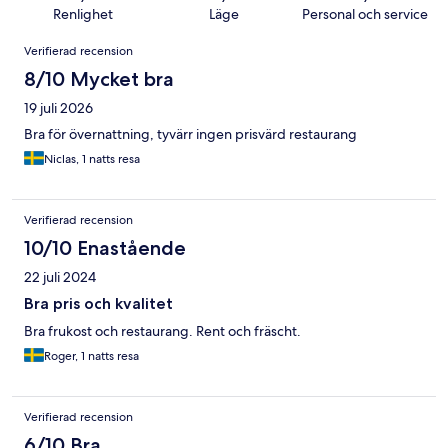
Renlighet
Läge
Personal och service
Recensioner
Verifierad recension
8/10 Mycket bra
19 juli 2026
Bra för övernattning, tyvärr ingen prisvärd restaurang
Niclas, 1 natts resa
Verifierad recension
10/10 Enastående
22 juli 2024
Bra pris och kvalitet
Bra frukost och restaurang. Rent och fräscht.
Roger, 1 natts resa
Verifierad recension
6/10 Bra