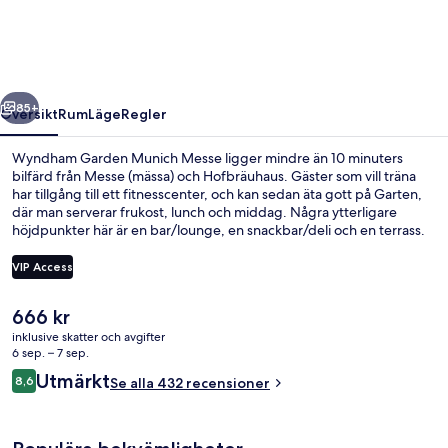
Messe
regående
Nästa
85+
Översikt
Rum
Läge
Regler
Wyndham Garden Munich Messe ligger mindre än 10 minuters
bilfärd från Messe (mässa) och Hofbräuhaus. Gäster som vill träna
har tillgång till ett fitnesscenter, och kan sedan äta gott på Garten,
där man serverar frukost, lunch och middag. Några ytterligare
höjdpunkter här är en bar/lounge, en snackbar/deli och en terrass.
Andra resenärer uppskattar den hjälpsamma personalen.
Kollektivtrafik finns i närheten. Till Moosfeld U-Bahnstation är det
VIP Access
inte mer än 10 minuters promenad.
Det
666 kr
Bar (på boendet)
nuvarande
inklusive skatter och avgifter
priset
6 sep. – 7 sep.
är
Recensioner
Utmärkt
8,6
Se alla 432 recensioner
666 kr
8,6 av 10,