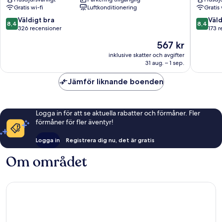
Wyndham
City-
Gratis wi-fi
Luftkonditionering
Gratis 
Munich
Ost
Messe
Truderi
8.4
8.4
Väldigt bra
Väld
8,4
8,4
Trudering-
Riem
av
av
326 recensioner
173 r
Riem
10,
10,
Priset
567 kr
Väldigt
Väldigt
är
bra,
bra,
inklusive skatter och avgifter
567 kr
31 aug. – 1 sep.
326 recensioner
173 rece
Jämför liknande boenden
Logga in för att se aktuella rabatter och förmåner. Fler
förmåner för fler äventyr!
Logga in
Registrera dig nu, det är gratis
Om området