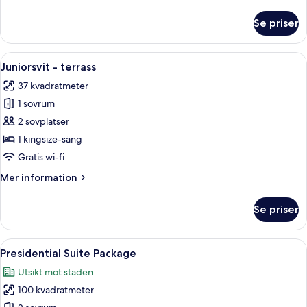
information
om
Se priser
Deluxe-
rum
(Family)
Öppna
Ett hotellrum med en stor säng, ett 
7
Juniorsvit - terrass
alla
37 kvadratmeter
foton
1 sovrum
för
Juniorsvit
2 sovplatser
-
1 kingsize-säng
terrass
Gratis wi-fi
Mer
Mer information
information
om
Se priser
Juniorsvit
-
terrass
Öppna
En balkong med en soffa, stolar och et
8
Presidential Suite Package
alla
Utsikt mot staden
foton
100 kvadratmeter
för