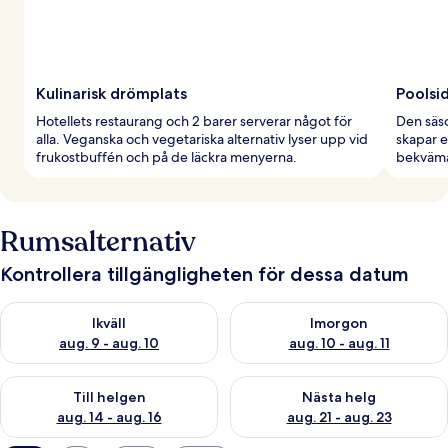
Kulinarisk drömplats
Poolsi
Hotellets restaurang och 2 barer serverar något för
Den säs
alla. Veganska och vegetariska alternativ lyser upp vid
skapar e
frukostbuffén och på de läckra menyerna.
bekväma 
Rumsalternativ
Kontrollera tillgängligheten för dessa datum
Kontrollera tillgängligheten för ikväll aug. 9 - aug. 10
Kontrollera tillgängligheten fö
Ikväll
Imorgon
aug. 9 - aug. 10
aug. 10 - aug. 11
Kontrollera tillgängligheten för den här helgen aug. 14 - aug. 
Kontrollera tillgängligheten fö
Till helgen
Nästa helg
aug. 14 - aug. 16
aug. 21 - aug. 23