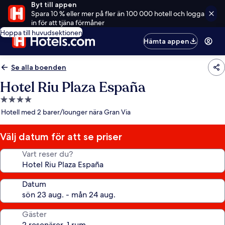
Byt till appen
Spara 10 % eller mer på fler än 100 000 hotell och logga
in för att tjäna förmåner
Hoppa till huvudsektionen
Hämta appen
Se alla boenden
Hotel Riu Plaza España
4.0-
stjärnigt
Hotell med 2 barer/lounger nära Gran Via
boende
Välj datum för att se priser
Vart reser du?
Datum
Gäster