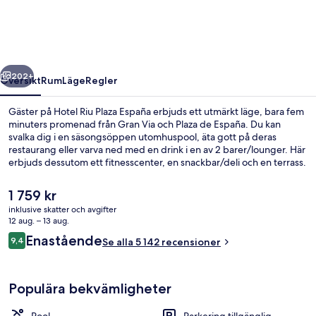
España
regående
Nästa
202+
Översikt
Rum
Läge
Regler
Gäster på Hotel Riu Plaza España erbjuds ett utmärkt läge, bara fem
minuters promenad från Gran Via och Plaza de España. Du kan
svalka dig i en säsongsöppen utomhuspool, äta gott på deras
restaurang eller varva ned med en drink i en av 2 barer/lounger. Här
erbjuds dessutom ett fitnesscenter, en snackbar/deli och en terrass.
Andra resenärer brukar uppskatta boendet för det centrala läget
och områdets sightseeing, och även för att det ligger så nära
Det
1 759 kr
kollektivtrafiken. Det är bara några steg till Plaza de Espana station,
nuvarande
inklusive skatter och avgifter
och till Ventura Rodriguez station tar det inte mer än 5 minuter att
priset
12 aug. – 13 aug.
gå.
Veranda
är
Recensioner
Enastående
9,4
Se alla 5 142 recensioner
1 759 kr
9,4 av 10,
Populära bekvämligheter