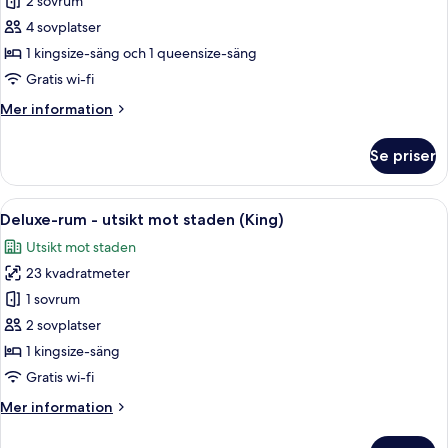
Presidential
2 sovrum
Suite
4 sovplatser
Package
1 kingsize-säng och 1 queensize-säng
Gratis wi-fi
Mer
Mer information
information
om
Se priser
Presidential
Suite
Package
Öppna
Ett rum med ett stort fönster som ger
9
Deluxe-rum - utsikt mot staden (King)
alla
Utsikt mot staden
foton
23 kvadratmeter
för
Deluxe-
1 sovrum
rum
2 sovplatser
-
1 kingsize-säng
utsikt
Gratis wi-fi
mot
Mer
Mer information
staden
information
(King)
om