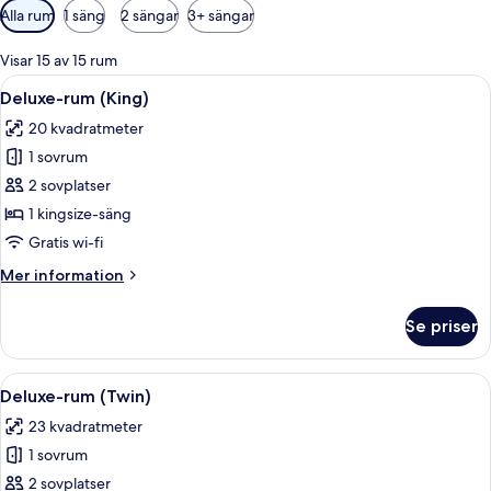
Tillgängliga
Alla rum
1 säng
2 sängar
3+ sängar
filter
för
Visar 15 av 15 rum
rum
Öppna
Ett hotellrum med en stor säng, en bä
5
Deluxe-rum (King)
alla
20 kvadratmeter
foton
1 sovrum
för
Deluxe-
2 sovplatser
rum
1 kingsize-säng
(King)
Gratis wi-fi
Mer
Mer information
information
om
Se priser
Deluxe-
rum
(King)
Öppna
Ett hotellrum med två sängar, ett na
15
Deluxe-rum (Twin)
alla
23 kvadratmeter
foton
1 sovrum
för
Deluxe-
2 sovplatser