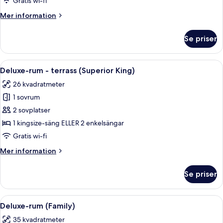
Twin)
Gratis wi-fi
Mer
Mer information
information
om
Se priser
Deluxe-
rum
(Superior
Öppna
En dubbelsäng med två kuddar, en sän
7
Twin)
Deluxe-rum - terrass (Superior King)
alla
26 kvadratmeter
foton
1 sovrum
för
Deluxe-
2 sovplatser
rum
1 kingsize-säng ELLER 2 enkelsängar
-
Gratis wi-fi
terrass
Mer
Mer information
(Superior
information
King)
om
Se priser
Deluxe-
rum
-
Öppna
Ett hotellrum med en stor säng, utsik
8
terrass
Deluxe-rum (Family)
alla
(Superior
35 kvadratmeter
King)