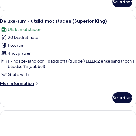
Se priser
Deluxe-
rum
-
Öppna
Ett rum med ett stort fönster som ger
10
utsikt
Deluxe-rum - utsikt mot staden (Superior King)
alla
mot
Utsikt mot staden
staden
foton
(King)
20 kvadratmeter
för
Deluxe-
1 sovrum
rum
4 sovplatser
-
1 kingsize-säng och 1 bäddsoffa (dubbel) ELLER 2 enkelsängar och 1
utsikt
bäddsoffa (dubbel)
mot
Gratis wi-fi
staden
Mer
Mer information
(Superior
information
King)
om
Se priser
Deluxe-
rum
-
utsikt
mot
staden
(Superior