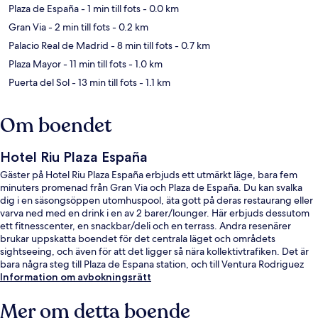
Plaza de España
- 1 min till fots
- 0.0 km
Gran Via
- 2 min till fots
- 0.2 km
Palacio Real de Madrid
- 8 min till fots
- 0.7 km
Plaza Mayor
- 11 min till fots
- 1.0 km
Puerta del Sol
- 13 min till fots
- 1.1 km
Om boendet
Hotel Riu Plaza España
Gäster på Hotel Riu Plaza España erbjuds ett utmärkt läge, bara fem
minuters promenad från Gran Via och Plaza de España. Du kan svalka
dig i en säsongsöppen utomhuspool, äta gott på deras restaurang eller
varva ned med en drink i en av 2 barer/lounger. Här erbjuds dessutom
ett fitnesscenter, en snackbar/deli och en terrass. Andra resenärer
brukar uppskatta boendet för det centrala läget och områdets
sightseeing, och även för att det ligger så nära kollektivtrafiken. Det är
bara några steg till Plaza de Espana station, och till Ventura Rodriguez
station tar det inte mer än 5 minuter att gå.
Information om avbokningsrätt
Mer om detta boende