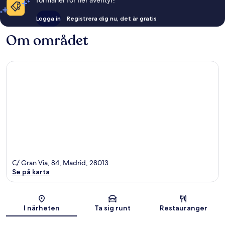
förmåner för fler äventyr!
Logga in
Registrera dig nu, det är gratis
Om området
C/ Gran Via, 84, Madrid, 28013
Se på karta
Karta
I närheten
Ta sig runt
Restauranger