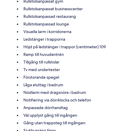
Rullstolsanpassat gym
Rullstolsanpassat businesscenter
Rullstolsanpassad restaurang
Rullstolsanpassad lounge
Visuella larm i korridorerna
Ledstänger i trapporna
Höjd på ledstänger i trappor (centimeter) 109
Ramp till huvudentrén
Tillgång till rullstolar
Tv med undertexter
Förstorande spegel
Låga eluttag i badrum
Nödlarm med dragsnöre i badrum
Notifiering via dörrklocka och telefon
Anpassade dörrhandtag
Väl upplyst gång till ingången
Gång utan trappsteg till ingången
Sjukhussäng finns