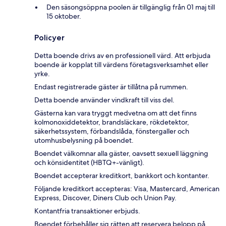
Den säsongsöppna poolen är tillgänglig från 01 maj till
15 oktober.
Policyer
Detta boende drivs av en professionell värd. Att erbjuda
boende är kopplat till värdens företagsverksamhet eller
yrke.
Endast registrerade gäster är tillåtna på rummen.
Detta boende använder vindkraft till viss del.
Gästerna kan vara tryggt medvetna om att det finns
kolmonoxiddetektor, brandsläckare, rökdetektor,
säkerhetssystem, förbandslåda, fönstergaller och
utomhusbelysning på boendet.
Boendet välkomnar alla gäster, oavsett sexuell läggning
och könsidentitet (HBTQ+-vänligt).
Boendet accepterar kreditkort, bankkort och kontanter.
Följande kreditkort accepteras: Visa, Mastercard, American
Express, Discover, Diners Club och Union Pay.
Kontantfria transaktioner erbjuds.
Boendet förbehåller sig rätten att reservera belopp på