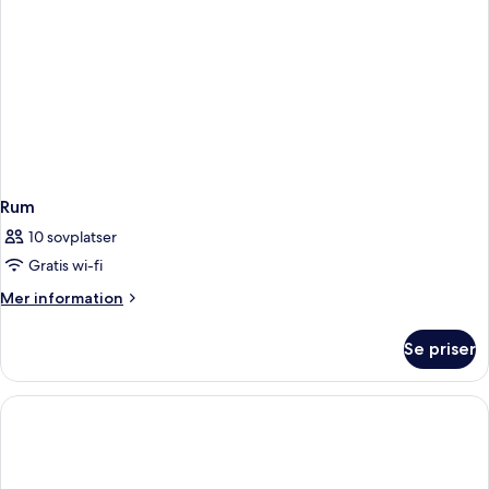
King)
Rum
10 sovplatser
Gratis wi-fi
Mer
Mer information
information
om
Se priser
Rum