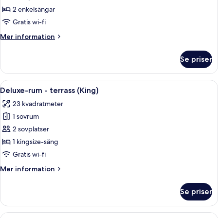
rum
2 enkelsängar
(Twin)
Gratis wi-fi
Mer
Mer information
information
om
Se priser
Deluxe-
rum
(Twin)
Öppna
Ett hotellrum med en stor säng, två s
8
Deluxe-rum - terrass (King)
alla
23 kvadratmeter
foton
1 sovrum
för
Deluxe-
2 sovplatser
rum
1 kingsize-säng
-
Gratis wi-fi
terrass
Mer
Mer information
(King)
information
om
Se priser
Deluxe-
rum
-
Öppna
Ett hotellrum med en stor säng, ett f