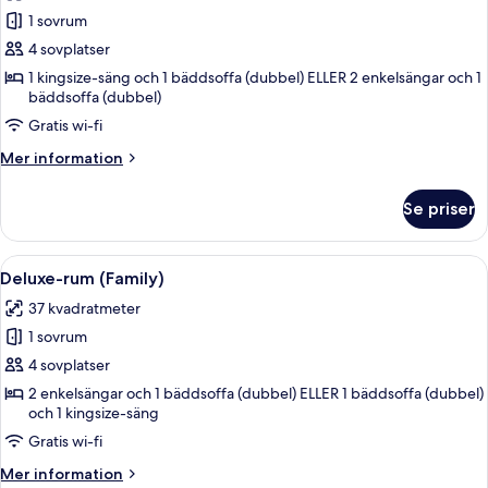
foton
1 sovrum
för
Deluxe-
4 sovplatser
rum
1 kingsize-säng och 1 bäddsoffa (dubbel) ELLER 2 enkelsängar och 1
bäddsoffa (dubbel)
(Family)
Gratis wi-fi
Mer
Mer information
information
om
Se priser
Deluxe-
rum
(Family)
Öppna
Ett hotellrum med en stor säng, två k
8
Deluxe-rum (Family)
alla
37 kvadratmeter
foton
1 sovrum
för
Deluxe-
4 sovplatser
rum
2 enkelsängar och 1 bäddsoffa (dubbel) ELLER 1 bäddsoffa (dubbel)
och 1 kingsize-säng
(Family)
Gratis wi-fi
Mer
Mer information