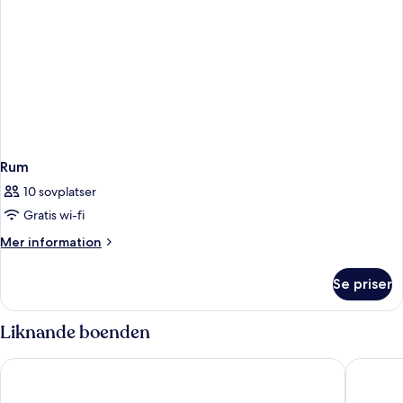
Rum
10 sovplatser
Gratis wi-fi
Mer
Mer information
information
om
Se priser
Rum
Liknande boenden
Hard Rock Hotel Madrid
Barceló 