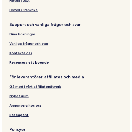
Hotell i USA
H
i
ô
i
l
n
o
t
t
t
e
Hotell i Frankrike
t
e
e
i
n
e
s
l
t
Support och vanliga frågor och svar
l
a
a
n
l
Dina bokningar
d
r
Vanliga frågor och svar
e
s
Kontakta oss
t
a
Recensera ett boende
u
r
För leverantörer, affiliates och media
a
n
Gå med i vårt affiliatenätverk
t
Nyhetsrum
Annonsera hos oss
Reseagent
Policyer