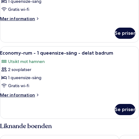
Basic
1 queensize-säng
enkelrum
Gratis wi-fi
-
Mer
Mer information
1
information
queensize-
om
Se priser
Basic
säng
enkelrum
-
-
Öppna
Gratis wi-fi
icke-
6
1
Economy-rum - 1 queensize-säng - delat badrum
alla
queensize-
rökare
Utsikt mot hamnen
säng
foton
-
2 sovplatser
för
icke-
Economy-
1 queensize-säng
rökare
rum
Gratis wi-fi
-
Mer
Mer information
1
information
queensize-
om
Se priser
Economy-
säng
rum
-
-
Liknande boenden
delat
1
queensize-
badrum
Star House
Duen Ho