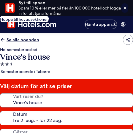
Byt till appen
Spara 10 % eller mer på fler än 100 000 hotell och logga
in för att tjäna förmåner
Hoppa till huvudsektionen
Hämta appen
Se alla boenden
Hel semesterbostad
Vince's house
2.5-
stjärnigt
Semesterboende i Tabarre
boende
Välj datum för att se priser
Vart reser du?
Datum
Gäster