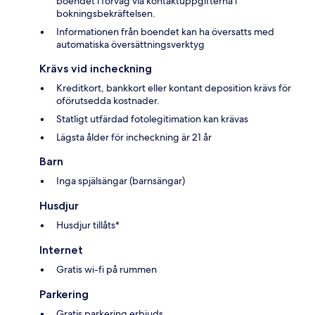
boendet i förväg via kontaktuppgifterna i
bokningsbekräftelsen.
Informationen från boendet kan ha översatts med
automatiska översättningsverktyg
Krävs vid incheckning
Kreditkort, bankkort eller kontant deposition krävs för
oförutsedda kostnader.
Statligt utfärdad fotolegitimation kan krävas
Lägsta ålder för incheckning är 21 år
Barn
Inga spjälsängar (barnsängar)
Husdjur
Husdjur tillåts*
Internet
Gratis wi-fi på rummen
Parkering
Gratis parkering erbjuds.