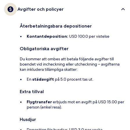
Avgifter och policyer
Återbetalningsbara depositioner
Kontantdeposition:
USD 100.0 per vistelse
Obligatoriska avgifter
Du kommer att ombes att betala följande avgifter till
boendet vid incheckning eller utcheckning – avgifterna
kan inkludera tillämpliga skatter:
En
städavgift
på 5.0 procent tas ut.
Extra tillval
Flygtransfer
erbjuds mot en avgift på USD 15.00 per
person (enkel resa).
Husdjur
Deposition för husdjur: USD 3.0 per vecka