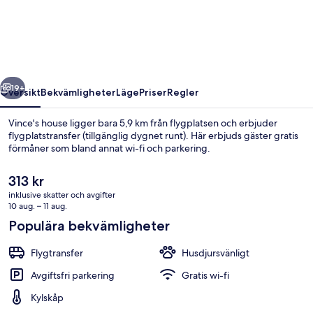
regående
Nästa
19+
Översikt
Bekvämligheter
Läge
Priser
Regler
Vince's house ligger bara 5,9 km från flygplatsen och erbjuder
flygplatstransfer (tillgänglig dygnet runt). Här erbjuds gäster gratis
förmåner som bland annat wi-fi och parkering.
Det
313 kr
nuvarande
inklusive skatter och avgifter
priset
10 aug. – 11 aug.
är
Populära bekvämligheter
313 kr
Basic enkelrum - 1 queensize-säng - ick
Flygtransfer
Husdjursvänligt
Avgiftsfri parkering
Gratis wi-fi
Kylskåp