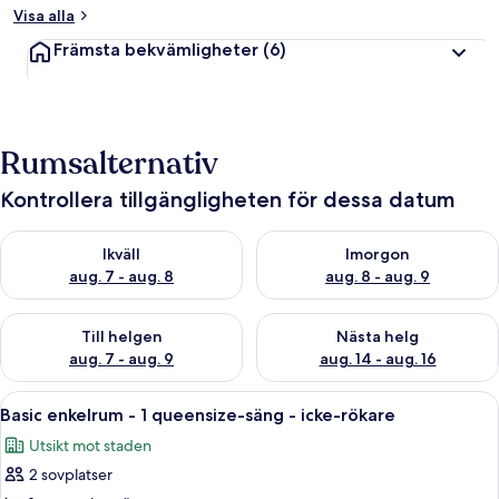
Visa alla
Främsta bekvämligheter
(6)
Rumsalternativ
Kontrollera tillgängligheten för dessa datum
Kontrollera tillgängligheten för ikväll aug. 7 - aug. 8
Kontrollera tillgängligheten f
Ikväll
Imorgon
aug. 7 - aug. 8
aug. 8 - aug. 9
Kontrollera tillgängligheten för den här helgen aug. 7 - aug. 9
Kontrollera tillgängligheten fö
Till helgen
Nästa helg
aug. 7 - aug. 9
aug. 14 - aug. 16
Öppna
Gratis wi-fi
11
Basic enkelrum - 1 queensize-säng - icke-rökare
alla
Utsikt mot staden
foton
2 sovplatser
för