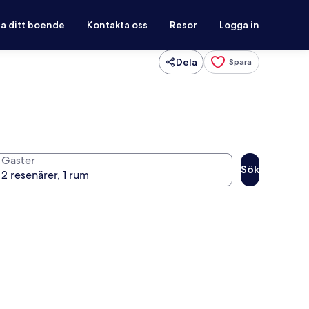
ra ditt boende
Kontakta oss
Resor
Logga in
Dela
Spara
Gäster
Sök