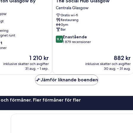
gton Glasgow By
The Social Hub Glasgow
Social
Centrala Glasgow
Hub
sgow
Gratis wi-fi
Glasgow
Restaurang
igt
Centrala
Gym
Glasgow
Bar
nering
gnet runt
9.4
Enastående
9,4
av
1 879 recensioner
t
10,
oner
Enastående,
Priset
Priset
1 210 kr
882 kr
1 879 recensioner
är
är
er
inklusive skatter och avgifter
inklusive skatter och avgifter
1 210 kr
882 kr
31 aug. – 1 sep.
30 aug. – 31 aug.
Jämför liknande boenden
 och förmåner. Fler förmåner för fler