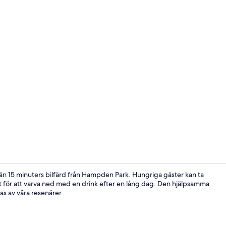
Exteriör
än 15 minuters bilfärd från Hampden Park. Hungriga gäster kan ta
ekt för att varva ned med en drink efter en lång dag. Den hjälpsamma
s av våra resenärer.
Sängtillbehö