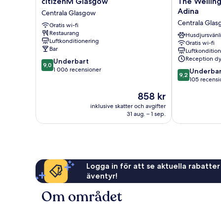
citizenM Glasgow
The Wellin
Glasgow
Wellington
Adina
Centrala Glasgow
Centrala
Glasgow
Centrala Gla
Gratis wi-fi
Glasgow
By
Restaurang
Adina
Husdjursvänl
Luftkonditionering
Gratis wi-fi
Centrala
Bar
Luftkonditio
Glasgow
Reception dy
9.0
Underbart
9,0
av
1 006 recensioner
9.2
Underbar
9,2
10,
av
105 recensi
Underbart,
10,
Priset
858 kr
1 006 recensioner
Underbart,
är
105 recension
inklusive skatter och avgifter
858 kr
31 aug. – 1 sep.
Logga in för att se aktuella rabatter
äventyr!
Om området