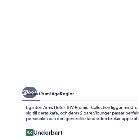
Premier
Collection
66+
Översikt
Rum
Läge
Regler
Eglinton Arms Hotel, BW Premier Collection ligger mindre 
sig till deras kafé, och deras 2 barer/lounger passar perf
personalen och den generella standarden brukar uppskatta
Recensioner
Underbart
9,0
9,0 av 10,