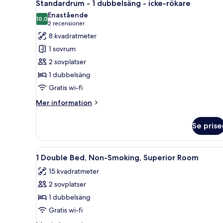
9
enkelsäng
Standardrum - 1 dubbelsäng - icke-rökare
alla
-
Enastående
icke-
foton
10,0
10,0 av 10
(2 recensioner)
2 recensioner
rökare
för
8 kvadratmeter
Standardrum
1 sovrum
-
2 sovplatser
1
1 dubbelsäng
dubbelsäng
Gratis wi-fi
-
icke-
Mer
Mer information
rökare
information
om
Se prise
Standardrum
-
1
Öppna
Sängtillbehör av högsta kvalit
1
dubbelsäng
1 Double Bed, Non-Smoking, Superior Room
alla
-
15 kvadratmeter
icke-
foton
rökare
2 sovplatser
för
1
1 dubbelsäng
Double
Gratis wi-fi
Bed,