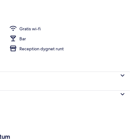
 1 dubbelsäng - icke-rökare | Sängtillbehör av högsta kvalitet, skrivbord o
Gratis wi-fi
Bar
Reception dygnet runt
atum