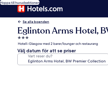
Hoppa till huvudsektionen
Se alla boenden
Eglinton Arms Hotel, B
3.0-
stjärnigt
Hotell i Glasgow med 2 barer/lounger och restaurang
boende
Välj datum för att se priser
Vart reser du?
Fotogalleri
för
Eglinton
Arms
Hotel,
BW