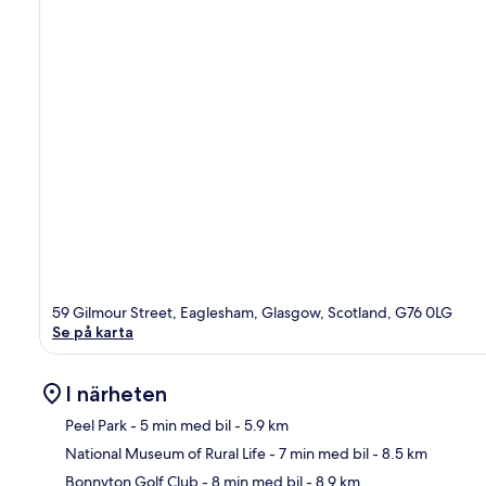
59 Gilmour Street, Eaglesham, Glasgow, Scotland, G76 0LG
Se på karta
I närheten
Peel Park
- 5 min med bil
- 5.9 km
National Museum of Rural Life
- 7 min med bil
- 8.5 km
Kar
Bonnyton Golf Club
- 8 min med bil
- 8.9 km