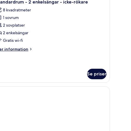
4
andardrum - 2 enkelsängar - icke-rökare
la
bbelsäng
8 kvadratmeter
oton
ke-
1 sovrum
ör
kare
tandardrum
2 sovplatser
2 enkelsängar
Gratis wi-fi
nkelsängar
er
r information
formation
ke-
m
andardrum
ökare
Se priser
kelsängar
ke-
kare