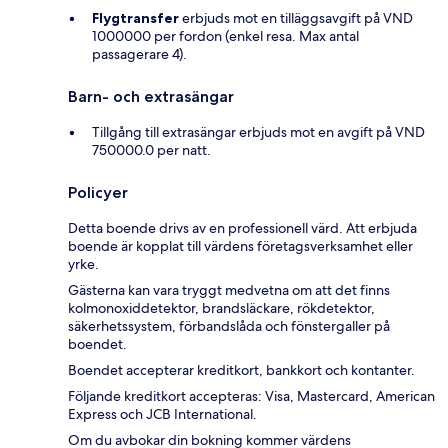
Flygtransfer
erbjuds mot en tilläggsavgift på VND
1000000 per fordon (enkel resa. Max antal
passagerare 4).
Barn- och extrasängar
Tillgång till extrasängar erbjuds mot en avgift på VND
750000.0 per natt.
Policyer
Detta boende drivs av en professionell värd. Att erbjuda
boende är kopplat till värdens företagsverksamhet eller
yrke.
Gästerna kan vara tryggt medvetna om att det finns
kolmonoxiddetektor, brandsläckare, rökdetektor,
säkerhetssystem, förbandslåda och fönstergaller på
boendet.
Boendet accepterar kreditkort, bankkort och kontanter.
Följande kreditkort accepteras: Visa, Mastercard, American
Express och JCB International.
Om du avbokar din bokning kommer värdens