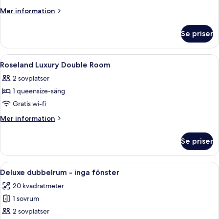
Deluxe
Mer
Mer information
Double
information
om
Or
Se priser
Premium
Twin
Deluxe
Room
Double
Öppna
Minibar, värdeförvaringsskåp på rumm
5
Or
Roseland Luxury Double Room
alla
Twin
2 sovplatser
Room
foton
1 queensize-säng
för
Roseland
Gratis wi-fi
Luxury
Mer
Mer information
Double
information
om
Room
Se priser
Roseland
Luxury
Double
Öppna
Ett hotellrum med en säng, ett skriv
4
Room
Deluxe dubbelrum - inga fönster
alla
20 kvadratmeter
foton
1 sovrum
för
Deluxe
2 sovplatser