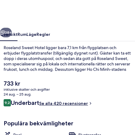
regående
Nästa
38+
Översikt
Rum
Läge
Regler
Roseland Sweet Hotel ligger bara 7,1 km från flygplatsen och
erbjuder flygplatstransfer (tillgänglig dygnet runt). Gäster kan ta ett
dopp i deras utomhuspool, och sedan äta gott på Roseland Sweet,
som specialiserar sig på lokala och internationella rätter och serverar
frukost, lunch och middag. Dessutom ligger Ho Chi Minh-stadens
operahus och Vincom Center Shoppingcenter bara tio minuters
promenad härifrån. Den hjälpsamma personalen och läget brukar
Det
733 kr
uppskattas av våra resenärer. Boendet ligger bara en kort
nuvarande
inklusive skatter och avgifter
promenad från kollektivtrafik. Till Opera House station tar det 6
priset
24 aug. – 25 aug.
minuter att gå och till Ba Son station är det 13 minuter.
Utomhuspool
är
Recensioner
Underbart
9,2
Se alla 420 recensioner
733 kr
9,2 av 10,
Populära bekvämligheter