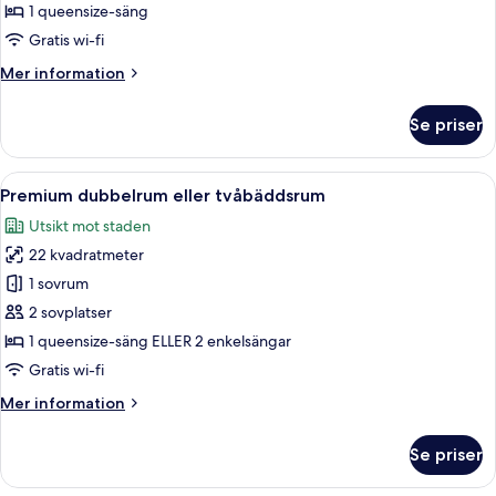
dubbelrum
1 queensize-säng
-
Gratis wi-fi
inga
Mer
Mer information
fönster
information
om
Se priser
Deluxe
dubbelrum
-
Öppna
Ett hotellrum med en stor säng, ett skr
5
inga
Premium dubbelrum eller tvåbäddsrum
alla
fönster
Utsikt mot staden
foton
22 kvadratmeter
för
Premium
1 sovrum
dubbelrum
2 sovplatser
eller
1 queensize-säng ELLER 2 enkelsängar
tvåbäddsrum
Gratis wi-fi
Mer
Mer information
information
om
Se priser
Premium
dubbelrum