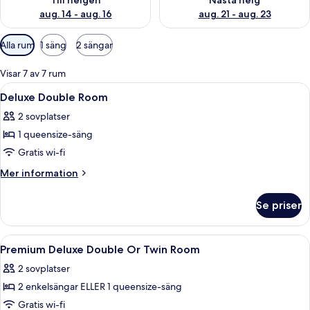
Till helgen
Nästa helg
aug. 14 - aug. 16
aug. 21 - aug. 23
Tillgängliga
Alla rum
1 säng
2 sängar
filter
för
Visar 7 av 7 rum
rum
Öppna
Minibar, värdeförvaringsskåp på rumm
4
Deluxe Double Room
alla
2 sovplatser
foton
1 queensize-säng
för
Deluxe
Gratis wi-fi
Double
Mer
Mer information
Room
information
om
Se priser
Deluxe
Double
Room
Öppna
Minibar, värdeförvaringsskåp på rumm
5
Premium Deluxe Double Or Twin Room
alla
2 sovplatser
foton
2 enkelsängar ELLER 1 queensize-säng
för
Premium
Gratis wi-fi