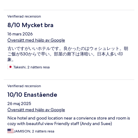
Verifierad recension
8/10 Mycket bra
16 mars 2026
Översätt med hjälp av Google
古いですがいいホテルです。良かったのはウォシュレット。朝
ご飯が530からで早い。部屋の廊下は薄暗い。日本人多い印
象。
Takeshi, 2 nätters resa
Verifierad recension
10/10 Enastående
26 maj 2025
Översätt med hjälp av Google
Nice hotel and good location near a convience store and room is
cozy with beautiful view Friendly staff (Andy and Suee)
JAMISON, 2 nätters resa