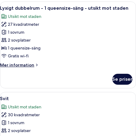
eller
Öppna
Ett hotellrum med trägolv, en säng med
5
tvåbäddsrum
Lyxigt dubbelrum - 1 queensize-säng - utsikt mot staden
alla
Utsikt mot staden
foton
27 kvadratmeter
för
Lyxigt
1 sovrum
dubbelrum
2 sovplatser
-
1 queensize-säng
1
Gratis wi-fi
queensize-
Mer
Mer information
säng
information
-
om
Se priser
utsikt
Lyxigt
dubbelrum
mot
-
Öppna
Ett hotellrum med en säng, en soffa, e
staden
5
1
Svit
alla
queensize-
Utsikt mot staden
säng
foton
-
30 kvadratmeter
för
utsikt
Svit
1 sovrum
mot
staden
2 sovplatser