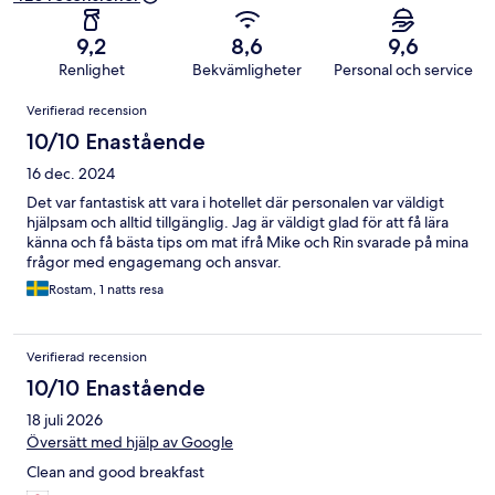
9,2
8,6
9,6
Renlighet
Bekvämligheter
Personal och service
Recensioner
Verifierad recension
10/10 Enastående
16 dec. 2024
Det var fantastisk att vara i hotellet där personalen var väldigt
hjälpsam och alltid tillgänglig. Jag är väldigt glad för att få lära
känna och få bästa tips om mat ifrå Mike och Rin svarade på mina
frågor med engagemang och ansvar.
Rostam, 1 natts resa
Verifierad recension
10/10 Enastående
18 juli 2026
Översätt med hjälp av Google
Clean and good breakfast