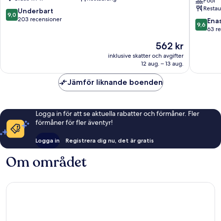
1
Thi
Pool
Restau
Sách,
9.0
Underbart
9,0
a
av
203 recensioner
9.6
Ena
9,6
brand
10,
av
63 r
of
Underbart,
10,
Priset
562 kr
Modern
203 recensioner
Enaståe
är
Village
63 rece
inklusive skatter och avgifter
562 kr
Lifestyle
12 aug. – 13 aug.
Distrikt
1
Jämför liknande boenden
Logga in för att se aktuella rabatter och förmåner. Fler
förmåner för fler äventyr!
Logga in
Registrera dig nu, det är gratis
Om området