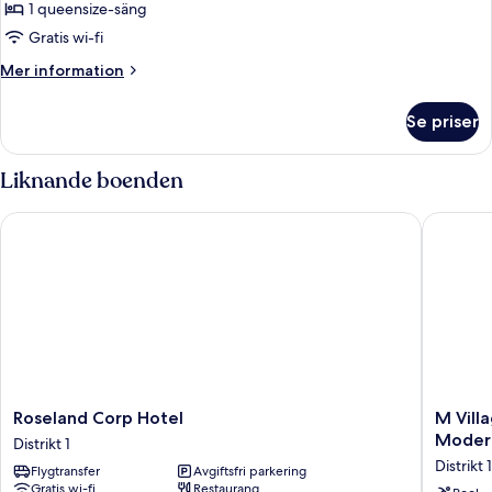
1 queensize-säng
Gratis wi-fi
Mer
Mer information
information
om
Se priser
Svit
Liknande boenden
Roseland Corp Hotel
M Villag
Roseland
M
Roseland Corp Hotel
M Vill
Corp
Village
Modern
Distrikt 1
Hotel
Hotel
Distrikt 1
Flygtransfer
Avgiftsfri parkering
Distrikt
Premier
Gratis wi-fi
Restaurang