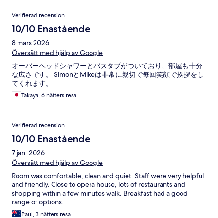
Verifierad recension
10/10 Enastående
8 mars 2026
Översätt med hjälp av Google
オーバーヘッドシャワーとバスタブがついており、部屋も十分
な広さです。 SimonとMikeは非常に親切で毎回笑顔で挨拶をし
てくれます。
Takaya, 6 nätters resa
Verifierad recension
10/10 Enastående
7 jan. 2026
Översätt med hjälp av Google
Room was comfortable, clean and quiet. Staff were very helpful
and friendly. Close to opera house, lots of restaurants and
shopping within a few minutes walk. Breakfast had a good
range of options.
Paul, 3 nätters resa