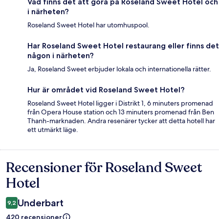
Vad finns det att göra på Roseland Sweet Hotel och
i närheten?
Roseland Sweet Hotel har utomhuspool.
Har Roseland Sweet Hotel restaurang eller finns det
någon i närheten?
Ja, Roseland Sweet erbjuder lokala och internationella rätter.
Hur är området vid Roseland Sweet Hotel?
Roseland Sweet Hotel ligger i Distrikt 1, 6 minuters promenad
från Opera House station och 13 minuters promenad från Ben
Thanh-marknaden. Andra resenärer tycker att detta hotell har
ett utmärkt läge.
Recensioner för Roseland Sweet
Recensioner
Hotel
Underbart
9,2
420 recensioner