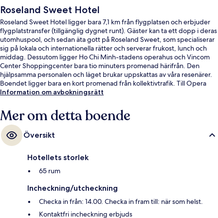
Roseland Sweet Hotel
Roseland Sweet Hotel ligger bara 7,1 km från flygplatsen och erbjuder
flygplatstransfer (tillgänglig dygnet runt). Gäster kan ta ett dopp i deras
utomhuspool, och sedan äta gott på Roseland Sweet, som specialiserar
sig på lokala och internationella rätter och serverar frukost, lunch och
middag. Dessutom ligger Ho Chi Minh-stadens operahus och Vincom
Center Shoppingcenter bara tio minuters promenad härifrån. Den
hjälpsamma personalen och läget brukar uppskattas av våra resenärer.
Boendet ligger bara en kort promenad från kollektivtrafik. Till Opera
House station tar det 6 minuter att gå och till Ba Son station är det 13
Information om avbokningsrätt
minuter.
Mer om detta boende
Översikt
Hotellets storlek
65 rum
Incheckning/utcheckning
Checka in från: 14.00. Checka in fram till: när som helst.
Kontaktfri incheckning erbjuds