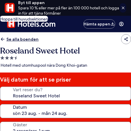
Byt till appen
Spara 10 % eller mer på fler än 100 000 hotell och logga
in för att tjäna förmåner
Hoppa till huvudsektionen
Hämta appen
Se alla boenden
Roseland Sweet Hotel
3.5-
stjärnigt
Hotell med utomhuspool nära Dong Khoi-gatan
boende
Välj datum för att se priser
Vart reser du?
Datum
Gäster