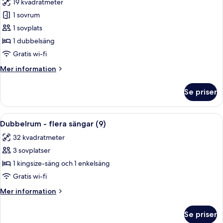
19 kvadratmeter
foton
1 sovrum
för
Dubbelrum
1 sovplats
-
1 dubbelsäng
1
Gratis wi-fi
dubbelsäng
Mer
Mer information
(5)
information
om
Se priser
Dubbelrum
-
1
Öppna
Dubbelrum - flera sängar (9) | Sängtill
6
dubbelsäng
Dubbelrum - flera sängar (9)
alla
(5)
32 kvadratmeter
foton
3 sovplatser
för
Dubbelrum
1 kingsize-säng och 1 enkelsäng
-
Gratis wi-fi
flera
Mer
Mer information
sängar
information
(9)
om
Se priser
Dubbelrum