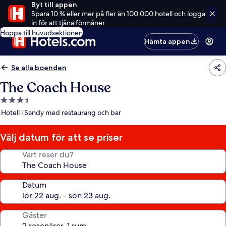
Byt till appen
Spara 10 % eller mer på fler än 100 000 hotell och logga
in för att tjäna förmåner
Hoppa till huvudsektionen
Hämta appen
Se alla boenden
The Coach House
3.5-
stjärnigt
Hotell i Sandy med restaurang och bar
boende
Välj datum för att se priser
Vart reser du?
Datum
Gäster