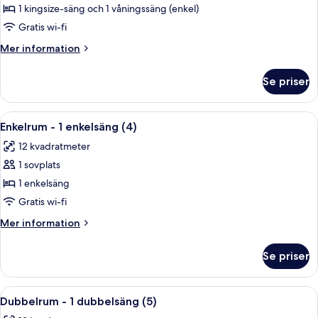
-
1 kingsize-säng och 1 våningssäng (enkel)
flera
Gratis wi-fi
sängar
Mer
Mer information
(2)
information
om
Se priser
Dubbelrum
-
flera
Öppna
Enkelrum - 1 enkelsäng (4) | Sängtillbe
5
sängar
Enkelrum - 1 enkelsäng (4)
alla
(2)
12 kvadratmeter
foton
1 sovplats
för
Enkelrum
1 enkelsäng
-
Gratis wi-fi
1
Mer
Mer information
enkelsäng
information
(4)
om
Se priser
Enkelrum
-
1
Öppna
Dubbelrum - 1 dubbelsäng (5) | Sängtil
6
enkelsäng
Dubbelrum - 1 dubbelsäng (5)
alla
(4)