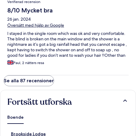
Verifierad recension
8/10 Mycket bra
26 jan. 2024
Översätt med hjälp av Google
I stayed in the single room which was ok and very comfortable.
The blind is broken on the main window and the shower is a
nightmare as it’s got a big rainfall head that you cannot escape ,
kept having to switch the shower on and off to soap up , no
good for ladies if you don’t want to wash your hair !!Other than
that a beautiful clean property and the breakfast is amazing and
Paul, 2 nätters resa
a perfect location on the town square , definitely would stay
again maybe in a different room though
Se alla 87 recensioner
Fortsätt utforska
Boende
L
Brookside Lodge