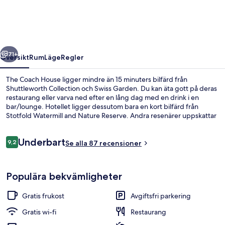
regående
Nästa
71+
Översikt
Rum
Läge
Regler
The Coach House ligger mindre än 15 minuters bilfärd från
Shuttleworth Collection och Swiss Garden. Du kan äta gott på deras
restaurang eller varva ned efter en lång dag med en drink i en
bar/lounge. Hotellet ligger dessutom bara en kort bilfärd från
Stotfold Watermill and Nature Reserve. Andra resenärer uppskattar
den hjälpsamma personalen.
Recensioner
Underbart
9,2
Se alla 87 recensioner
9,2 av 10,
Exteriör
Populära bekvämligheter
Gratis frukost
Avgiftsfri parkering
Gratis wi-fi
Restaurang