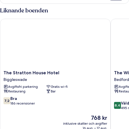
-
flera
Liknande boenden
sängar
(9)
The Stratton House Hotel
The Will
The
The
The Stratton House Hotel
The Wi
Stratton
Willows
Biggleswade
Bedfor
House
Training
Avgiftsfri parkering
Gratis wi-fi
Avgift
Hotel
Centre
Restaurang
Bar
Restau
Biggleswade
Bedford
7.2
Bra
7,2
8.4
Väld
av
186 recensioner
8,4
av
495 
10,
10,
Bra,
Priset
768 kr
Väldigt
186 recensioner
är
bra,
inklusive skatter och avgifter
768 kr
16 aug. – 17 aug.
495 rec