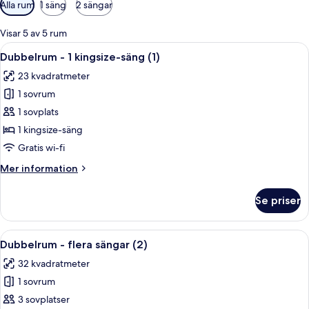
Tillgängliga
Alla rum
1 säng
2 sängar
filter
för
Visar 5 av 5 rum
rum
Öppna
Dubbelrum - 1 kingsize-säng (1) | Sängt
6
Dubbelrum - 1 kingsize-säng (1)
alla
23 kvadratmeter
foton
1 sovrum
för
Dubbelrum
1 sovplats
-
1 kingsize-säng
1
Gratis wi-fi
kingsize-
Mer
Mer information
säng
information
(1)
om
Se priser
Dubbelrum
-
1
Öppna
Dubbelrum - flera sängar (2) | Sängtill
6
kingsize-
Dubbelrum - flera sängar (2)
alla
säng
32 kvadratmeter
(1)
foton
1 sovrum
för
Dubbelrum
3 sovplatser