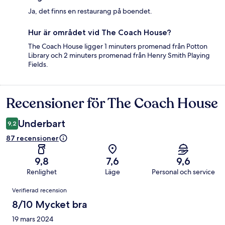
Ja, det finns en restaurang på boendet.
Hur är området vid The Coach House?
The Coach House ligger 1 minuters promenad från Potton
Library och 2 minuters promenad från Henry Smith Playing
Fields.
Recensioner för The Coach House
Recensioner
Underbart
9,2
87 recensioner
9,8
7,6
9,6
Renlighet
Läge
Personal och service
Recensioner
Verifierad recension
8/10 Mycket bra
19 mars 2024