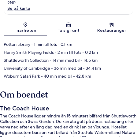
2NP
Se på karta
Karta
I närheten
Ta sig runt
Restauranger
Potton Library
- 1 min till fots
- 0.1 km
Henry Smith Playing Fields
- 2 min till fots
- 0.2 km
Shuttleworth Collection
- 14 min med bil
- 14.5 km
University of Cambridge
- 36 min med bil
- 34.4 km
Woburn Safari Park
- 40 min med bil
- 42.8 km
Om boendet
The Coach House
The Coach House ligger mindre än 15 minuters bilfärd från Shuttleworth
Collection och Swiss Garden. Du kan äta gott på deras restaurang eller
varva ned efter en lång dag med en drink i en bar/lounge. Hotellet
ligger dessutom bara en kort bilfärd från Stotfold Watermill and Nature