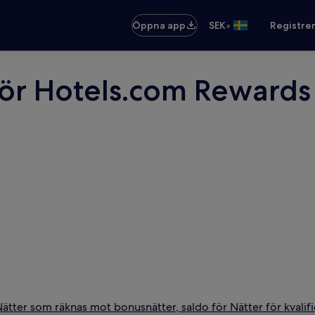
•
Öppna app
SEK
Registre
 för Hotels.com Rewards
tter som räknas mot bonusnätter, saldo för Nätter för kvalifi