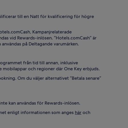
icerar till en Natt för kvalificering för högre
-Hotels.comCash, Kampanjrelaterade
ndas vid Rewards-inlösen. ”Hotels.comCash” är
 användas på Deltagande varumärken.
rammet från tid till annan, inklusive
de mobilappar och regioner där One Key erbjuds.
n bokning. Om du väljer alternativet ”Betala senare”
inte kan användas för Rewards-inlösen.
mmet enligt informationen som anges
här
och