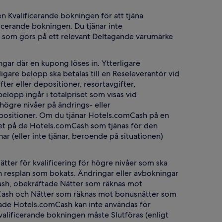
 Kvalificerande bokningen för att tjäna
icerande bokningen. Du tjänar inte
r som görs på ett relevant Deltagande varumärke
gar där en kupong löses in. Ytterligare
gare belopp ska betalas till en Reseleverantör vid
ter eller depositioner, resortavgifter,
elopp ingår i totalpriset som visas vid
högre nivåer på ändrings- eller
epositioner. Om du tjänar Hotels.comCash på en
rdet på de Hotels.comCash som tjänas för den
(eller inte tjänar, beroende på situationen)
er för kvalificering för högre nivåer som ska
en resplan som bokats. Ändringar eller avbokningar
ash, obekräftade Nätter som räknas mot
omCash och Nätter som räknas mot bonusnätter som
ftade Hotels.comCash kan inte användas för
valificerande bokningen måste Slutföras (enligt