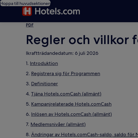
Hoppa till huvudsektionen
PDF
Regler och villkor
Ikraftträdandedatum: 6 juli 2026
1.
Introduktion
2.
Registrera sig för Programmen
3.
Definitioner
4.
Tjäna Hotels.comCash (allmänt)
5.
Kampanjrelaterade Hotels.comCash
6.
Inlösen av Hotels.comCash (allmänt)
7.
Medlemsnivåer (allmänt)
8.
Ändringar av Hotels.comCash-saldo, saldo för Nä