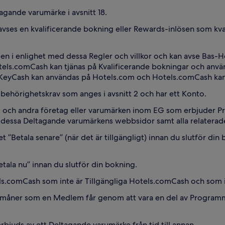
tagande varumärke i avsnitt 18.
avses en kvalificerande bokning eller Rewards-inlösen som kvalif
en i enlighet med dessa Regler och villkor och kan avse Bas
els.comCash kan tjänas på Kvalificerande bokningar och anvä
eyCash kan användas på Hotels.com och Hotels.comCash kan
behörighetskrav som anges i avsnitt 2 och har ett Konto.
 och andra företag eller varumärken inom EG som erbjuder Prog
av dessa Deltagande varumärkens webbsidor samt alla relatera
vet ”Betala senare” (när det är tillgängligt) innan du slutför di
Betala nu” innan du slutför din bokning.
ls.comCash som inte är Tillgängliga Hotels.comCash och som 
förmåner som en Medlem får genom att vara en del av Progra
erbjuds av ett Deltagande varumärke från tid till annan.