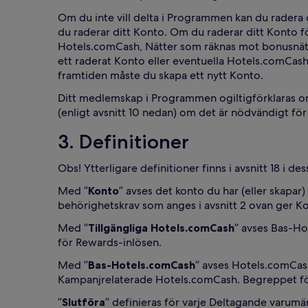
Om du inte vill delta i Programmen kan du radera
du raderar ditt Konto. Om du raderar ditt Konto fö
Hotels.comCash, Nätter som räknas mot bonusnätter,
ett raderat Konto eller eventuella Hotels.comCash
framtiden måste du skapa ett nytt Konto.
Ditt medlemskap i Programmen ogiltigförklaras om 
(enligt avsnitt 10 nedan) om det är nödvändigt för 
3. Definitioner
Obs! Ytterligare definitioner finns i avsnitt 18 i des
Med ”
Konto
” avses det konto du har (eller skapa
behörighetskrav som anges i avsnitt 2 ovan ger Kon
Med ”
Tillgängliga Hotels.comCash
” avses Bas-Ho
för Rewards-inlösen.
Med ”
Bas-Hotels.comCash
” avses Hotels.comCas
Kampanjrelaterade Hotels.comCash. Begreppet förk
”
Slutföra
” definieras för varje Deltagande varumärk