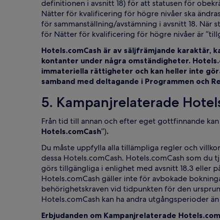
definitionen i avsnitt 18) för att statusen för obe
Nätter för kvalificering för högre nivåer ska ändras
för sammanställning/avstämning i avsnitt 18. När
för Nätter för kvalificering för högre nivåer är ”
Hotels.comCash är av säljfrämjande karaktär, ka
kontanter under några omständigheter. Hotels.co
immateriella rättigheter och kan heller inte gö
samband med deltagande i Programmen och Re
5. Kampanjrelaterade Hote
Från tid till annan och efter eget gottfinnande ka
Hotels.comCash
”)
.
Du måste uppfylla alla tillämpliga regler och vill
dessa Hotels.comCash. Hotels.comCash som du tjä
görs tillgängliga i enlighet med avsnitt 18.3 elle
Hotels.comCash gäller inte för avbokade bokning
behörighetskraven vid tidpunkten för den ursprung
Hotels.comCash kan ha andra utgångsperioder än Ba
Erbjudanden om Kampanjrelaterade Hotels.comCas