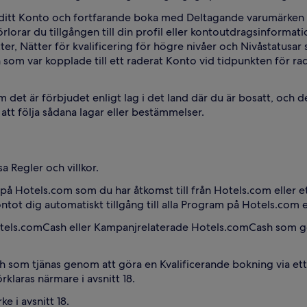
 ditt Konto och fortfarande boka med Deltagande varumärken 
rlorar du tillgången till din profil eller kontoutdragsinformat
 Nätter för kvalificering för högre nivåer och Nivåstatusar so
 som var kopplade till ett raderat Konto vid tidpunkten för r
det är förbjudet enligt lag i det land där du är bosatt, och d
att följa sådana lagar eller bestämmelser.
sa Regler och villkor.
r) på Hotels.com som du har åtkomst till från Hotels.com eller
tot dig automatiskt tillgång till alla Program på Hotels.com 
tels.comCash eller Kampanjrelaterade Hotels.comCash som gör
h som tjänas genom att göra en Kvalificerande bokning via e
laras närmare i avsnitt 18.
e i avsnitt 18.