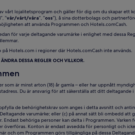
 av vårt lojalitetsprogram och gäller för dig om du skapar ett
i
”, ”
vår/vårt/våra
”, ”
oss
”), å sina dotterbolags och partnerför
möjligheten att använda Programmen och Hotels.comCash.
n för varje deltagande varumärke i enlighet med dessa Regl
edlemmar.
to på Hotels.com i regioner där Hotels.comCash inte används.
 ÄNDRA DESSA REGLER OCH VILLKOR.
ammen
som är minst arton (18) år gamla – eller har uppnått myndigh
tadress. Du är ansvarig för att säkerställa att ditt deltagande 
pfylla de behörighetskrav som anges i detta avsnitt och antin
t Deltagande varumärke; eller (c) på annat sätt bli ombedd att
r. Endast behöriga personer kan delta i Programmen. Varken fö
er överföras. Konton är endast avsedda för personligt och ick
när och om Programmen görs tillgängliga på dessa Deltagand