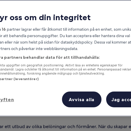
ryr oss om din integritet
h och Programmen
a
16
partner lagrar eller får åtkomst till information på en enhet, som unika
ör att behandla personuppgifter. Du kan acceptera eller hantera dina va
an eller när som helst på sidan för dataskyddspolicy. Dessa val kommer at
partners och påverkar inte webbläsningsdata.
ra partners behandlar data för att tillhandahålla:
ta uppgifter om geografisk positionering. Aktivt läsa av enhetens egenskaper för
gsändamål. Lagra och/eller få åtkomst till information på en enhet. Personanpassad rekla
innehållsmätning, forskning angående målgrupp och tjänsteutveckling.
 partner (leverantörer)
syften
Avvisa alla
Jag acc
 ett utbud av olika belöningar och förmåner. När du skapar e