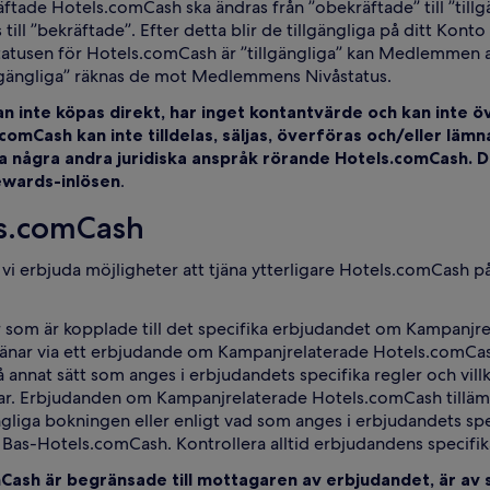
kräftade Hotels.comCash ska ändras från ”obekräftade” till ”till
 till ”bekräftade”. Efter detta blir de tillgängliga på ditt Kon
 statusen för Hotels.comCash är ”tillgängliga” kan Medlemmen
tillgängliga” räknas de mot Medlemmens Nivåstatus.
n inte köpas direkt, har inget kontantvärde och kan inte öv
mCash kan inte tilldelas, säljas, överföras och/eller lämn
ra några andra juridiska anspråk rörande Hotels.comCash. Du
wards-inlösen
.
ls.comCash
n vi erbjuda möjligheter att tjäna ytterligare Hotels.comCash 
kor som är kopplade till det specifika erbjudandet om Kampanj
nar via ett erbjudande om Kampanjrelaterade Hotels.comCash
r på annat sätt som anges i erbjudandets specifika regler och v
ar. Erbjudanden om Kampanjrelaterade Hotels.comCash tilläm
liga bokningen eller enligt vad som anges i erbjudandets spec
s-Hotels.comCash. Kontrollera alltid erbjudandens specifika 
h är begränsade till mottagaren av erbjudandet, är av säl