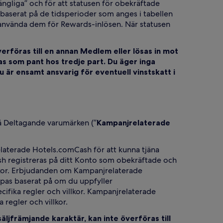
gängliga” och för att statusen för obekräftade
to baserat på de tidsperioder som anges i tabellen
 använda dem för Rewards-inlösen. När statusen
erföras till en annan Medlem eller lösas in mot
as som pant hos tredje part. Du äger inga
 är ensamt ansvarig för eventuell vinstskatt i
på Deltagande varumärken (”
Kampanjrelaterade
relaterade Hotels.comCash för att kunna tjäna
 registreras på ditt Konto som obekräftade och
illkor. Erbjudanden om Kampanjrelaterade
pas baserat på om du uppfyller
ifika regler och villkor. Kampanjrelaterade
regler och villkor.
jfrämjande karaktär, kan inte överföras till