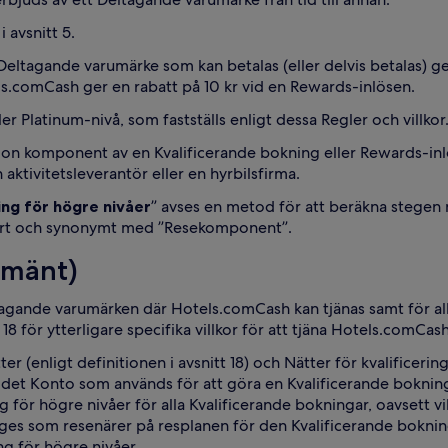
i avsnitt 5.
 Deltagande varumärke som kan betalas (eller delvis betalas)
els.comCash ger en rabatt på 10 kr vid en Rewards-inlösen.
ler Platinum-nivå, som fastställs enligt dessa Regler och villkor
gon komponent av en Kvalificerande bokning eller Rewards-inlöse
aktivitetsleverantör eller en hyrbilsfirma.
ring för högre nivåer
” avses en metod för att beräkna stegen m
ytbart och synonymt med ”Resekomponent”.
lmänt)
ltagande varumärken där Hotels.comCash kan tjänas samt för a
 18 för ytterligare specifika villkor för att tjäna Hotels.comCas
(enligt definitionen i avsnitt 18) och Nätter för kvalificerin
r det Konto som används för att göra en Kvalificerande bokn
g för högre nivåer för alla Kvalificerande bokningar, oavsett 
es som resenärer på resplanen för den Kvalificerande boknin
ng för högre nivåer.