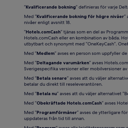
”
Kvalificerande bokning
” definieras för varje Del
Med ”
Kvalificerande bokning för högre nivåer
” 
nivåer enligt avsnitt 18.
”
Hotels.comCash
” tjänas som en del av Programm
Hotels.comCash eller en kombination av båda. Hot
utbytbart och synonymt med ”OneKeyCash”. OneK
Med ”
Medlem
” avses en person som uppfyller de 
Med ”
Deltagande varumärken
” avses Hotels.com
Sverigespecifika versioner eller mobilversioner 
Med ”
Betala senare
” avses att du väljer alternati
betalar du direkt till reseleverantören.
Med ”
Betala nu
” avses att du väljer alternativet ”
Med ”
Obekräftade Hotels.comCash
” avses Hote
Med ”
Programförmåner
” avses de ytterligare 
uppdateras från tid till annan.
Med ”
Program
” avses alla lojalitetsprogram som 