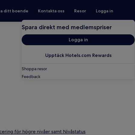
ra ditt boende
Kontakta oss
Resor
Logga in
Spara direkt med medlemspriser
Logga in
Upptäck Hotels.com Rewards
Shoppa resor
Feedback
cering för högre nivåer samt Nivåstatus