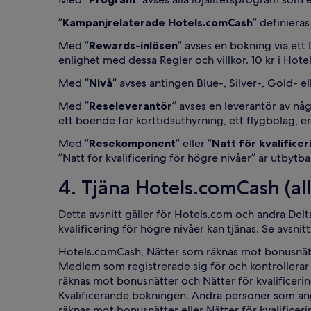
”
Kampanjrelaterade Hotels.comCash
” definieras 
Med ”
Rewards-inlösen
” avses en bokning via ett
enlighet med dessa Regler och villkor. 10 kr i Hot
Med ”
Nivå
” avses antingen Blue-, Silver-, Gold- el
Med ”
Reseleverantör
” avses en leverantör av nå
ett boende för korttidsuthyrning, ett flygbolag, en 
Med ”
Resekomponent
” eller ”
Natt för kvalifice
”Natt för kvalificering för högre nivåer” är utb
4. Tjäna Hotels.comCash (al
Detta avsnitt gäller för Hotels.com och andra De
kvalificering för högre nivåer kan tjänas. Se avsnitt
Hotels.comCash, Nätter som räknas mot bonusnätter 
Medlem som registrerade sig för och kontrollera
räknas mot bonusnätter och Nätter för kvalificerin
Kvalificerande bokningen. Andra personer som ang
räknas mot bonusnätter eller Nätter för kvalificeri