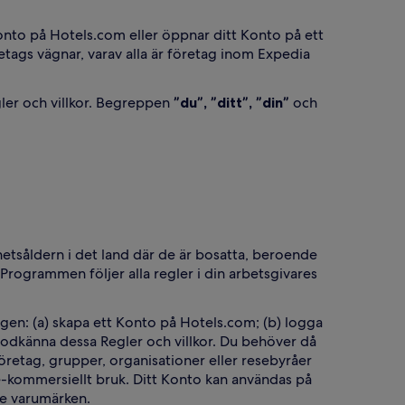
 konto på Hotels.com eller öppnar ditt Konto på ett
etags vägnar, varav alla är företag inom Expedia
er och villkor. Begreppen
”du”, ”ditt”, ”din”
och
etsåldern i det land där de är bosatta, beroende
i Programmen följer alla regler i din arbetsgivares
gen: (a) skapa ett Konto på Hotels.com; (b) logga
 godkänna dessa Regler och villkor. Du behöver då
retag, grupper, organisationer eller resebyråer
e-kommersiellt bruk. Ditt Konto kan användas på
e varumärken.