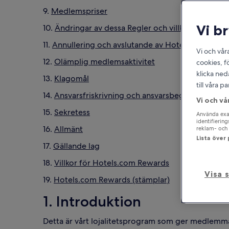
9.
Medlemspriser
Vi b
10.
Ändringar av dessa Regler och villkor
11.
Annullering och avslutande av Hotels.comCas
Vi och vår
12.
Olämplig medlemsaktivitet
cookies, f
klicka ned
13.
Klagomål
till våra 
14.
Ansvarsfriskrivning och ansvarsbegränsning
Vi och vå
15.
Sekretess
Använda exak
identifierin
16.
Allmänt
reklam- och 
Lista över
17.
Gällande lag
18.
Villkor för Hotels.com Rewards
Visa 
19.
Hotels.com Rewards (stämplar)
1. Introduktion
Detta är vårt lojalitetsprogram som ger medlemmar