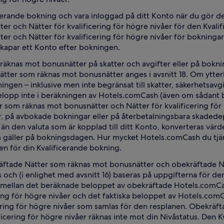
erande bokning och vara inloggad på ditt Konto när du gör den
 och Nätter för kvalificering för högre nivåer för den Kvalif
r och Nätter för kvalificering för högre nivåer för bokninga
skapar ett Konto efter bokningen.
äknas mot bonusnätter på skatter och avgifter eller på boknin
tter som räknas mot bonusnätter anges i avsnitt 18. Om ytterli
ngen – inklusive men inte begränsat till skatter, säkerhetsavgif
belopp inte i beräkningen av Hotels.comCash (även om sådant b
 som räknas mot bonusnätter och Nätter för kvalificering för 
r, på avbokade bokningar eller på återbetalningsbara skaded
 än den valuta som är kopplad till ditt Konto, konverteras vä
äller på bokningsdagen. Hur mycket Hotels.comCash du tjänar 
en för din Kvalificerande bokning.
tade Nätter som räknas mot bonusnätter och obekräftade Nätt
 och (i enlighet med avsnitt 16) baseras på uppgifterna för d
er mellan det beräknade beloppet av obekräftade Hotels.comC
ring för högre nivåer och det faktiska beloppet av Hotels.c
ficering för högre nivåer som samlas för den resplanen. Obekrä
icering för högre nivåer räknas inte mot din Nivåstatus. Den K