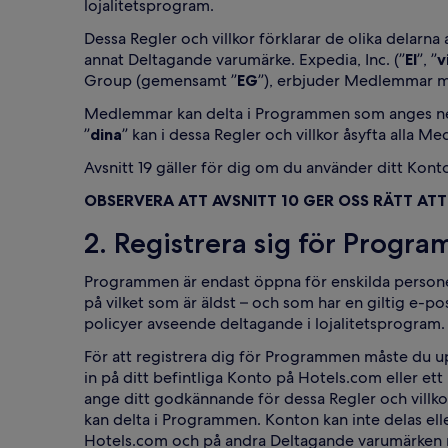
lojalitetsprogram.
Dessa Regler och villkor förklarar de olika delarna
annat Deltagande varumärke. Expedia, Inc. (”
EI
”, ”
v
Group (gemensamt ”
EG
”), erbjuder Medlemmar 
Medlemmar kan delta i Programmen som anges neda
”
dina
” kan i dessa Regler och villkor åsyfta alla M
Avsnitt 19 gäller för dig om du använder ditt Kon
OBSERVERA ATT AVSNITT 10 GER OSS RÄTT ATT
2. Registrera sig för Progr
Programmen är endast öppna för enskilda personer 
på vilket som är äldst – och som har en giltig e-pos
policyer avseende deltagande i lojalitetsprogram.
För att registrera dig för Programmen måste du up
in på ditt befintliga Konto på Hotels.com eller et
ange ditt godkännande för dessa Regler och villko
kan delta i Programmen. Konton kan inte delas ell
Hotels.com och på andra Deltagande varumärken 