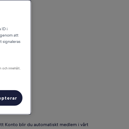
 ID i
l genom att
t signaleras
m och innehåll,
epterar
tt Konto blir du automatiskt medlem i vårt