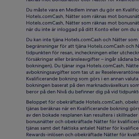
Du måste vara en Medlem innan du gör en Kvalific
Hotels.comCash, Nätter som räknas mot bonusnätter
Hotels.comCash, Nätter som räknas mot bonusnätte
när du inte är inloggad på ditt Konto eller om du 
Du kan inte tjäna Hotels.comCash och Nätter som r
begränsningar för att tjäna Hotels.comCash och Nä
tidpunkten för resan, incheckningen eller utcheckni
försäkringar eller bränsleavgifter – ingår sådana 
bokningen). Du tjänar inga Hotels.comCash, Nätter
avbokningsavgifter som tas ut av Reseleverantöre
Kvalificerande bokning som görs i en annan valuta
bokningen baserat på den marknadsväxelkurs som g
beror på den Nivå du befinner dig på vid tidpunkt
Beloppet för obekräftade Hotels.comCash, obekräf
tjänas beräknas när en Kvalificerande bokning görs
av den bokade resplanen kan resultera i skillnad
bonusnätter och obekräftade Nätter för kvalifice
tjänas samt det faktiska antalet Nätter för kvali
Rewards-inlösen och obekräftade Nätter för kvalif