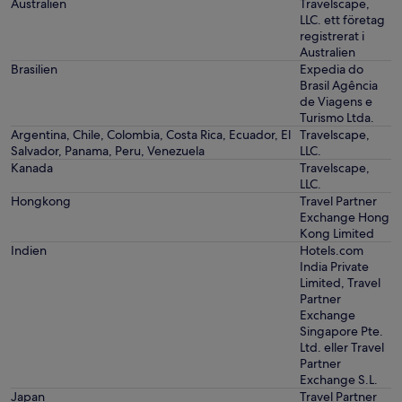
Australien
Travelscape,
LLC. ett företag
registrerat i
Australien
Brasilien
Expedia do
Brasil Agência
de Viagens e
Turismo Ltda.
Argentina, Chile, Colombia, Costa Rica, Ecuador, El
Travelscape,
Salvador, Panama, Peru, Venezuela
LLC.
Kanada
Travelscape,
LLC.
Hongkong
Travel Partner
Exchange Hong
Kong Limited
Indien
Hotels.com
India Private
Limited, Travel
Partner
Exchange
Singapore Pte.
Ltd. eller Travel
Partner
Exchange S.L.
Japan
Travel Partner