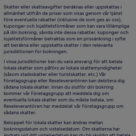
Skatter eller skatteavgifter beräknas eller uppskattas i
allmänhet utifrån de priser som visas genom vår tjänst
före eventuella rabatter (inklusive de som ges av oss),
kuponger och lojalitetsförmåner som kan vara tillämpliga
på din bokning, såvida inte dessa rabatter, kuponger och
lojalitetsförmåner betraktas som en prissänkning i syfte
att beräkna eller uppskatta skatter i den relevanta
jurisdiktionen för bokningen.
I vissa jurisdiktioner kan du vara ansvarig för att betala
lokala skatter som påförs av lokala skattemyndigheter
(såsom stadsskatter eller turistskatter, etc.) Vår
Företagsgrupp eller Reseleverantören kan debitera dig
sådana lokala skatter. Innan du slutför din bokning
kommer vår Företagsgrupp att meddela dig om
eventuella lokala skatter som du måste betala, om
Reseleverantören har meddelat vår Företagsgrupp om
sådana skatter.
Beloppet för lokala skatter kan ändras mellan
bokningsdatum och vistelsedatum. Om skatterna har
ändrats vid ditt vistelsedatum kan du bli skyldig att betala