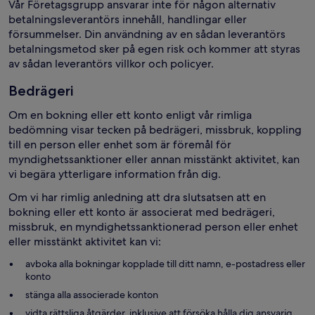
Vår Företagsgrupp ansvarar inte för någon alternativ
betalningsleverantörs innehåll, handlingar eller
försummelser. Din användning av en sådan leverantörs
betalningsmetod sker på egen risk och kommer att styras
av sådan leverantörs villkor och policyer.
Bedrägeri
Om en bokning eller ett konto enligt vår rimliga
bedömning visar tecken på bedrägeri, missbruk, koppling
till en person eller enhet som är föremål för
myndighetssanktioner eller annan misstänkt aktivitet, kan
vi begära ytterligare information från dig.
Om vi har rimlig anledning att dra slutsatsen att en
bokning eller ett konto är associerat med bedrägeri,
missbruk, en myndighetssanktionerad person eller enhet
eller misstänkt aktivitet kan vi:
avboka alla bokningar kopplade till ditt namn, e-postadress eller
konto
stänga alla associerade konton
vidta rättsliga åtgärder, inklusive att försöka hålla dig ansvarig