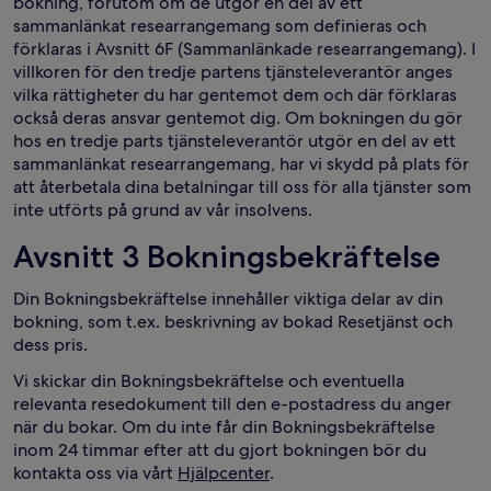
bokning, förutom om de utgör en del av ett
sammanlänkat researrangemang som definieras och
förklaras i Avsnitt 6F (Sammanlänkade researrangemang). I
villkoren för den tredje partens tjänsteleverantör anges
vilka rättigheter du har gentemot dem och där förklaras
också deras ansvar gentemot dig. Om bokningen du gör
hos en tredje parts tjänsteleverantör utgör en del av ett
sammanlänkat researrangemang, har vi skydd på plats för
att återbetala dina betalningar till oss för alla tjänster som
inte utförts på grund av vår insolvens.
Avsnitt 3 Bokningsbekräftelse
Din Bokningsbekräftelse innehåller viktiga delar av din
bokning, som t.ex. beskrivning av bokad Resetjänst och
dess pris.
Vi skickar din Bokningsbekräftelse och eventuella
relevanta resedokument till den e-postadress du anger
när du bokar. Om du inte får din Bokningsbekräftelse
inom 24 timmar efter att du gjort bokningen bör du
kontakta oss via vårt
Hjälpcenter
.