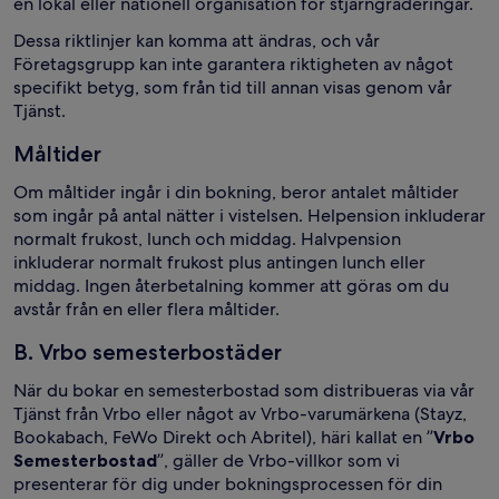
en lokal eller nationell organisation för stjärngraderingar.
Dessa riktlinjer kan komma att ändras, och vår
Företagsgrupp kan inte garantera riktigheten av något
specifikt betyg, som från tid till annan visas genom vår
Tjänst.
Måltider
Om måltider ingår i din bokning, beror antalet måltider
som ingår på antal nätter i vistelsen. Helpension inkluderar
normalt frukost, lunch och middag. Halvpension
inkluderar normalt frukost plus antingen lunch eller
middag. Ingen återbetalning kommer att göras om du
avstår från en eller flera måltider.
B. Vrbo semesterbostäder
När du bokar en semesterbostad som distribueras via vår
Tjänst från Vrbo eller något av Vrbo-varumärkena (Stayz,
Bookabach, FeWo Direkt och Abritel), häri kallat en ”
Vrbo
Semesterbostad
”, gäller de Vrbo-villkor som vi
presenterar för dig under bokningsprocessen för din