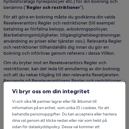
hyrbilsföretags hyrespolicyer etc.) för din bokning och
benämns (”
Regler och restriktioner
”).
För att göra en bokning måste du godkänna din valda
Reseleverantörs Regler och restriktioner (till exempel
betalning av förfallna belopp, avbokningspolicyer,
återbetalningsmöjligheter, tillgänglighetsbegränsningar,
användning av priser eller tjänster osv.). Relevanta Regler
och restriktioner tillhandahålls dig innan du gör en
bokning och införlivas genom referens i dessa Villkor.
Om du bryter mot en Reseleverantörs Regler och
restriktioner, kan det leda till annullering av din bokning
och att du nekas tillgång till den relevanta Resetjänsten.
Beroende på Reseleverantörens Regler och restriktioner,
kan du också förlora eventuella belopp du redan har
Vi bryr oss om din integritet
betalat för en sådan bokning.
Vi och våra
16
partner lagrar eller får åtkomst till
Reseleverantörer kan antingen vara privatpersoner som
information på en enhet, som unika ID i cookies, för att
verkar från konsument till konsument eller näringsidkare
som verkar från företag till konsument. På vår Tjänst
behandla personuppgifter. Du kan acceptera eller hantera
märker vi annonser med ”privat värd” eller ”privat
dina val genom att klicka nedan eller när som helst på
leverantör” när Reseleverantören har meddelat oss att de
sidan för dataskyddspolicy. Dessa val kommer att