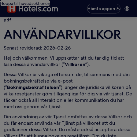
Hoppa till huvudsektionen
Hämta appen
pdf
ANVÄNDARVILLKOR
Senast reviderad: 2026-02-26
Hej och välkommen! Vi uppskattar att du tar dig tid att
läsa dessa användarvillkor (”
Villkoren
”).
Dessa Villkor är viktiga eftersom de, tillsammans med din
bokningsbekräftelse via e-post
(”
Bokningsbekräftelsen
”), anger de juridiska villkoren på
vilka resetjänster görs tillgängliga för dig via vår tjänst. De
täcker också all interaktion eller kommunikation du har
med oss genom vår tjänst.
Din användning av vår Tjänst omfattas av dessa Villkor och
du får endast använda vår Tjänst på villkoret att du
godkänner dessa Villkor. Du måste också acceptera dessa
Villkor för att kunna boka en resetjänst. Om du inte