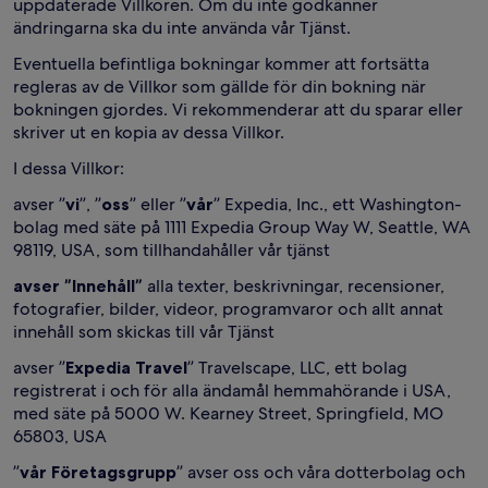
uppdaterade Villkoren. Om du inte godkänner
ändringarna ska du inte använda vår Tjänst.
Eventuella befintliga bokningar kommer att fortsätta
regleras av de Villkor som gällde för din bokning när
bokningen gjordes. Vi rekommenderar att du sparar eller
skriver ut en kopia av dessa Villkor.
I dessa Villkor:
avser ”
vi
”, ”
oss
” eller ”
vår
” Expedia, Inc., ett Washington-
bolag med säte på 1111 Expedia Group Way W, Seattle, WA
98119, USA, som tillhandahåller vår tjänst
avser ”Innehåll”
alla texter, beskrivningar, recensioner,
fotografier, bilder, videor, programvaror och allt annat
innehåll som skickas till vår Tjänst
avser ”
Expedia Travel
” Travelscape, LLC, ett bolag
registrerat i och för alla ändamål hemmahörande i USA,
med säte på 5000 W. Kearney Street, Springfield, MO
65803, USA
”
vår Företagsgrupp
” avser oss och våra dotterbolag och