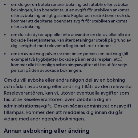
om du gör en Betala senare-bokning och uteblir eller avbokar
bokningen, kan boendet ta ut en avgift för utebliven ankomst
eller avbokning enligt gällande Regler och restriktioner och du
kommer att debiteras boendets avgift för utebliven ankomst
eller avbokning
om du inte dyker upp eller inte använder en del av eller alla de
bokade Resetjänsterna, kan återbetalningar utebli på grund av
dig i enlighet med relevanta Regler och restriktioner
om en avbokning påverkar mer än en person i en bokning (till
exempel två flygbiljetter bokade på en enda resplan, etc.)
kommer alla tillämpliga avbokningsavgifter att tas ut för varje
person på den avbokade bokningen.
Om du vill avboka eller ändra någon del av en bokning
och sådan avbokning eller ändring tillåts av den relevanta
Reseleverantören, kan vi, utöver eventuella avgifter som
tas ut av Reseleverantören, även debitera dig en
administrationsavgift. Om en sådan administrationsavgift
tillämpas, kommer den att meddelas dig innan du går
vidare med ändringen/avbokningen.
Annan avbokning eller ändring