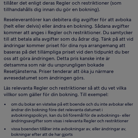
tillåter det enligt deras Regler och restriktioner (som
tillhandahålls dig innan du gör en bokning).
Reseleverantörer kan debitera dig avgifter för att avboka
(helt eller delvis) eller ändra en bokning. Sådana avgifter
kommer att anges i Regler och restriktioner. Du samtycker
till att betala alla avgifter som du ådrar dig. Tänk på att vid
ändringar kommer priset för dina nya arrangemang att
baseras på det tillämpliga priset vid den tidpunkt du ber
oss att göra ändringen. Detta pris kanske inte är
detsamma som när du ursprungligen bokade
Resetjänsterna. Priser tenderar att öka ju närmare
avresedatumet som ändringen görs.
Läs relevanta Regler och restriktioner så att du vet vilka
villkor som gäller för din bokning. Till exempel:
om du bokar en vistelse på ett boende och du inte avbokar eller
ändrar din bokning före det relevanta datumet i
avbokningspolicyn, kan du bli föremål för de avboknings- eller
ändringsavgifter som visas i relevanta Regler och restriktioner
vissa boenden tillåter inte avbokningar av, eller ändringar av,
bokningar efter att de har gjorts