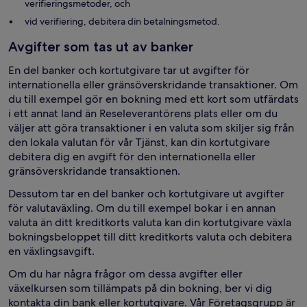
verifieringsmetoder, och
vid verifiering, debitera din betalningsmetod.
Avgifter som tas ut av banker
En del banker och kortutgivare tar ut avgifter för
internationella eller gränsöverskridande transaktioner. Om
du till exempel gör en bokning med ett kort som utfärdats
i ett annat land än Reseleverantörens plats eller om du
väljer att göra transaktioner i en valuta som skiljer sig från
den lokala valutan för vår Tjänst, kan din kortutgivare
debitera dig en avgift för den internationella eller
gränsöverskridande transaktionen.
Dessutom tar en del banker och kortutgivare ut avgifter
för valutaväxling. Om du till exempel bokar i en annan
valuta än ditt kreditkorts valuta kan din kortutgivare växla
bokningsbeloppet till ditt kreditkorts valuta och debitera
en växlingsavgift.
Om du har några frågor om dessa avgifter eller
växelkursen som tillämpats på din bokning, ber vi dig
kontakta din bank eller kortutgivare. Vår Företagsgrupp är