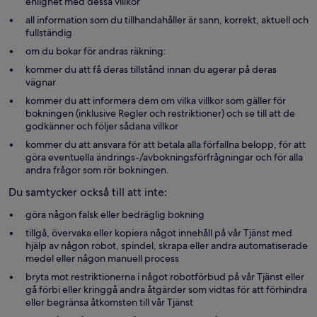
enlighet med dessa villkor
all information som du tillhandahåller är sann, korrekt, aktuell och
fullständig
om du bokar för andras räkning:
kommer du att få deras tillstånd innan du agerar på deras
vägnar
kommer du att informera dem om vilka villkor som gäller för
bokningen (inklusive Regler och restriktioner) och se till att de
godkänner och följer sådana villkor
kommer du att ansvara för att betala alla förfallna belopp, för att
göra eventuella ändrings-/avbokningsförfrågningar och för alla
andra frågor som rör bokningen.
Du samtycker också till att inte:
göra någon falsk eller bedräglig bokning
tillgå, övervaka eller kopiera något innehåll på vår Tjänst med
hjälp av någon robot, spindel, skrapa eller andra automatiserade
medel eller någon manuell process
bryta mot restriktionerna i något robotförbud på vår Tjänst eller
gå förbi eller kringgå andra åtgärder som vidtas för att förhindra
eller begränsa åtkomsten till vår Tjänst