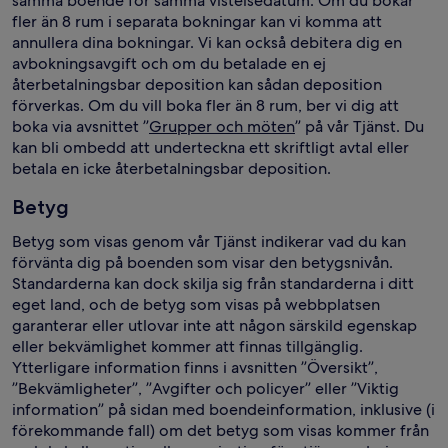
samma boende för samma vistelsedatum. Om du bokar
fler än 8 rum i separata bokningar kan vi komma att
annullera dina bokningar. Vi kan också debitera dig en
avbokningsavgift och om du betalade en ej
återbetalningsbar deposition kan sådan deposition
förverkas. Om du vill boka fler än 8 rum, ber vi dig att
boka via avsnittet ”
Grupper och möten
” på vår Tjänst. Du
kan bli ombedd att underteckna ett skriftligt avtal eller
betala en icke återbetalningsbar deposition.
Betyg
Betyg som visas genom vår Tjänst indikerar vad du kan
förvänta dig på boenden som visar den betygsnivån.
Standarderna kan dock skilja sig från standarderna i ditt
eget land, och de betyg som visas på webbplatsen
garanterar eller utlovar inte att någon särskild egenskap
eller bekvämlighet kommer att finnas tillgänglig.
Ytterligare information finns i avsnitten ”Översikt”,
”Bekvämligheter”, ”Avgifter och policyer” eller ”Viktig
information” på sidan med boendeinformation, inklusive (i
förekommande fall) om det betyg som visas kommer från