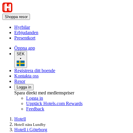
Shoppa resor
Hyrbilar
Erbjudanden
Presentkort
Öppna app
SEK
•
Registrera ditt boende
Kontakta oss
Resor
Logga in
Spara direkt med medlemspriser
Logga in
Upptäck Hotels.com Rewards
Feedback
Hotell
Hotell nära Lundby
Hotell i Göteborg