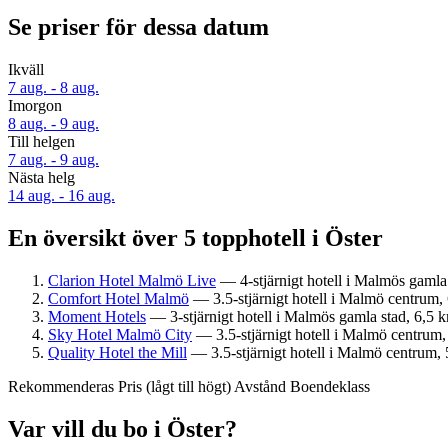
Se priser för dessa datum
Ikväll
7 aug. - 8 aug.
Imorgon
8 aug. - 9 aug.
Till helgen
7 aug. - 9 aug.
Nästa helg
14 aug. - 16 aug.
En översikt över 5 topphotell i Öster
Clarion Hotel Malmö Live
— 4-stjärnigt hotell i Malmös gamla 
Comfort Hotel Malmö
— 3.5-stjärnigt hotell i Malmö centrum, 
Moment Hotels
— 3-stjärnigt hotell i Malmös gamla stad, 6,5 k
Sky Hotel Malmö City
— 3.5-stjärnigt hotell i Malmö centrum, 
Quality Hotel the Mill
— 3.5-stjärnigt hotell i Malmö centrum, 5
Rekommenderas
Pris (lågt till högt)
Avstånd
Boendeklass
Var vill du bo i Öster?