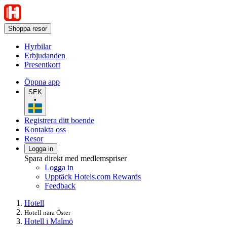
Shoppa resor
Hyrbilar
Erbjudanden
Presentkort
Öppna app
SEK
•
Registrera ditt boende
Kontakta oss
Resor
Logga in
Spara direkt med medlemspriser
Logga in
Upptäck Hotels.com Rewards
Feedback
Hotell
Hotell nära Öster
Hotell i Malmö