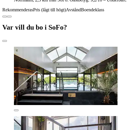
Rekommenderas
Pris (lågt till högt)
Avstånd
Boendeklass
Var vill du bo i SoFo?