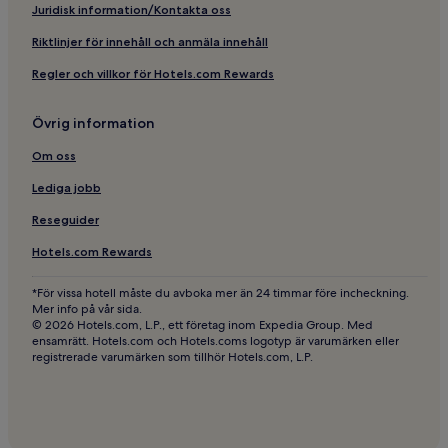
Hotell i närheten av Bedrich Smetana-museet
Juridisk information/Kontakta oss
Spahotell i Prag
Riktlinjer för innehåll och anmäla innehåll
Hotell i närheten av Namesti Republiky Station
Regler och villkor för Hotels.com Rewards
Hotell med gym i Prag
Övrig information
4-Stjärniga hotell i Prag 1
Lyxhotell i Prag
Om oss
Hotell med kök i Prag
Lediga jobb
Hotell med parkering i Prag 1
Reseguider
Hotell i närheten av Koruna-palatset
Hotels.com Rewards
Lägenhetshotell i Prag 2
*För vissa hotell måste du avboka mer än 24 timmar före incheckning.
5-Stjärniga hotell i Prag
Mer info på vår sida.
© 2026 Hotels.com, L.P., ett företag inom Expedia Group. Med
Hotell i närheten av Jan Hus Monument
ensamrätt. Hotels.com och Hotels.coms logotyp är varumärken eller
registrerade varumärken som tillhör Hotels.com, L.P.
Pensionat i Prag 1
Vandrarhem i Prag 1
Lägenheter i Letná park