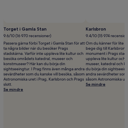
kan
ändras.
Ytterligare
villkor
kan
gälla.
Torget i Gamla Stan
Karlsbron
9.6/10 (16 970 recensioner)
9.4/10 (15 974 recension
Passera gärna förbi Torget i Gamla Stan för att
Om du känner för lite s
ta några bilder när du besöker Prags
bege dig till Karlsbron,
stadskärna. Varför inte uppleva lite kultur och
monument i Prags stadsk
besöka områdets katedral, museer och
uppleva lite kultur och
konstmuseer? Här kan du börja din
museer, katedral och k
sightseeingtur. I Prag finns även många andra
du börja din sightseeing
sevärdheter som du kanske vill besöka, såsom
andra sevärdheter som d
Astronomiska uret i Prag, Karlsbron och Prags
såsom Astronomiska uret
slott.
Se mindre
Se mindre