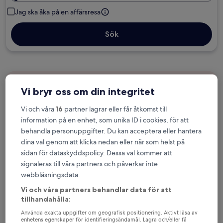
Jag ska åka på en affärsresa
Sök
Alternativ med gratis avbokning om
Vi bryr oss om din integritet
planerna ändras
Vi och våra
16
partner lagrar eller får åtkomst till
information på en enhet, som unika ID i cookies, för att
Tjäna förmåner för varje natt du bor
behandla personuppgifter. Du kan acceptera eller hantera
dina val genom att klicka nedan eller när som helst på
sidan för dataskyddspolicy. Dessa val kommer att
Spara mer med medlemspriser
signaleras till våra partners och påverkar inte
webbläsningsdata.
Vi och våra partners behandlar data för att
Se priser för dessa datum
tillhandahålla:
Använda exakta uppgifter om geografisk positionering. Aktivt läsa av
Nästa helg
Om två veckor
enhetens egenskaper för identifieringsändamål. Lagra och/eller få