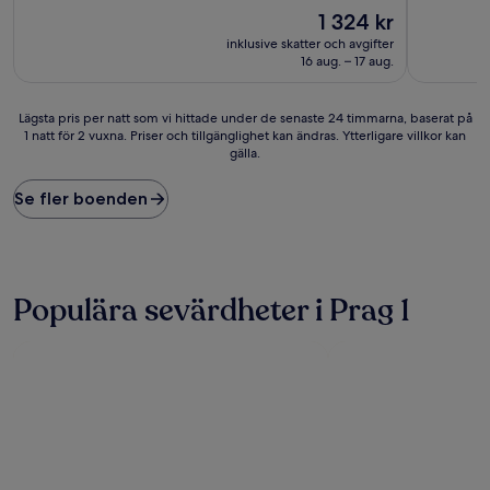
Priset
1 324 kr
10,
10,
är
Underbart,
Underbart
inklusive skatter och avgifter
1 324 kr
(166 recensioner)
(330 recen
16 aug. – 17 aug.
Lägsta
Lägsta pris per natt som vi hittade under de senaste 24 timmarna, baserat på
1 natt för 2 vuxna. Priser och tillgänglighet kan ändras. Ytterligare villkor kan
pris
gälla.
per
natt
som
Se fler boenden
vi
hittade
under
de
senaste
Populära sevärdheter i Prag 1
24 timmarna,
baserat
på
1 natt
för
2 vuxna.
Priser
och
tillgänglighet