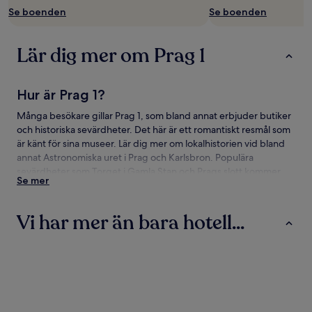
Se boenden
Se boenden
Lär dig mer om Prag 1
Hur är Prag 1?
Många besökare gillar Prag 1, som bland annat erbjuder butiker
och historiska sevärdheter. Det här är ett romantiskt resmål som
är känt för sina museer. Lär dig mer om lokalhistorien vid bland
annat Astronomiska uret i Prag och Karlsbron. Populära
sevärdheter som Torget i Gamla Stan och Prags slott kommer
Se mer
garanterat att göra intryck.
Resa till Prag 1
Vi har mer än bara hotell...
Resa med flyg till:
Hotell
Lägenheter
Vandrarhem
Vaclav Havel Airport (PRG), 11,2 km från Prag 1
Resa med tåg till Prag 1
Följande tågstationer ligger i området: