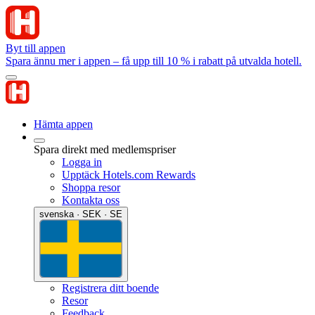
Byt till appen
Spara ännu mer i appen – få upp till 10 % i rabatt på utvalda hotell.
Hämta appen
Spara direkt med medlemspriser
Logga in
Upptäck Hotels.com Rewards
Shoppa resor
Kontakta oss
svenska · SEK · SE
Registrera ditt boende
Resor
Feedback