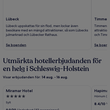
Lübeck
Timmend
Lübeck uppskattas för sin flod, men lockar även
Timmendor
besökare med en mängd attraktioner, så som Lübecks
attraktio
julmarknad och Lübecker Rathaus.
och Timme
Se boenden
Se boen
Utmärkta hotellerbjudanden för
en helg i Schleswig-Holstein
Visar erbjudanden för:
14 aug. - 16 aug.
Fotogalleri
Miramar Hotel
Fotogall
Hapimag 
Miramar Hotel
Hapimag
för
för
5.0-
Hörnum (Sy
Miramar
Hapima
stjärnigt
Sylt
8.4/10
Vä
Hotel
Resort
boende
9.0/10
Underbart (43 recensioner)