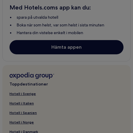
Hotell i Haffkrug
Med Hotels.coms app kan du:
Hotell i Weissenhäuser Strand
spara på utvalda hotell
Hotell i Bad OldesloeBad Oldesloe
Boka när som helst, var som helst i sista minuten
Hotell i Rendsburg
Hantera din vistelse enkelt i mobilen
Hotell i Ahrensburg
Hotell i Glückstadt
Hämta appen
Hotell med pool i Lübeck
Hotell med parkering i Lübeck
Hotell med gratis frukost i Lübeck
Husdjursvänliga hotell i Lübeck
Toppdestinationer
Lägenheter i Lübeck
Hotell i Sverige
Strandhotell i Lübeck
Hotell i Italien
Familjehotell i Lübeck
Hotell i Spanien
Spahotell i Lübeck
Hotell i Norge
Hotell i Lübeck
Hotell i Danmark