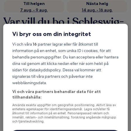
Till helgen
Nästa helg
7 aug. - 9 aug.
14 aug. - 16 aug.
Var vill du bo i Schleswig-
Holstein?
Vi bryr oss om din integritet
Topphotell i Hamburg (med
Vi och våra
16
partner lagrar eller får åtkomst till
närområde)
information på en enhet, som unika ID i cookies, för att
behandla personuppgifter. Du kan acceptera eller hantera
dina val genom att klicka nedan eller när som helst på
Radisson Blu Hotel, Hamburg
Reichshof
sidan för dataskyddspolicy. Dessa val kommer att
signaleras till våra partners och påverkar inte
webbläsningsdata.
Vi och våra partners behandlar data för att
tillhandahålla:
Använda exakta uppgifter om geografisk positionering. Aktivt läsa av
enhetens egenskaper för identifieringsändamål. Lagra och/eller få
åtkomst till information på en enhet. Personanpassad reklam och
Radisson Blu Hotel, Hamburg
Reichs
innehåll, reklam- och innehållsmätning, forskning angående målgrupp
4.5
och tjänsteutveckling.
Centrala
out
Lista över partner (leverantörer)
Saint Pauli
‐
1,18 km från centrum