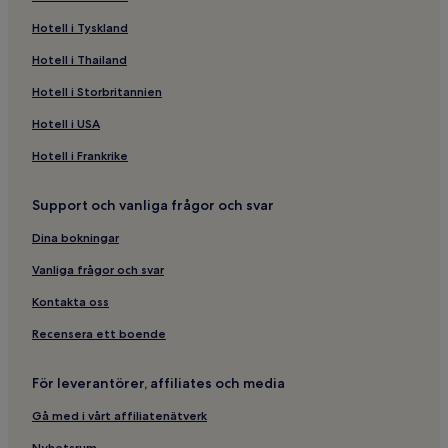
Lägenheter i Helgoland
Hotell i Tyskland
Hotell i Helgoland
Hotell i Thailand
Hotell i Plön
Hotell i Storbritannien
Hotell i Schleswig
Lägenheter i Kappeln
Hotell i USA
Hotell i Reinfeld
Hotell i Frankrike
Hotell i Heiligenhafen
Support och vanliga frågor och svar
Hotell i Scharbeutz
Dina bokningar
Hotell i Grömitz
Vanliga frågor och svar
Hotell i Neustadt in Holstein
Kontakta oss
Hotell i Kaltenkirchen
Hotell med parkering i Flensburg
Recensera ett boende
Husdjursvänliga hotell i Flensburg
För leverantörer, affiliates och media
Lägenheter i Flensburg
Gå med i vårt affiliatenätverk
Hotell i Flensburg
Nyhetsrum