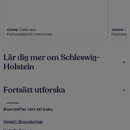
Conny
1 natts resa
Jennie
1 na
Publicerades för 1 timme sen
Publicerade
Lär dig mer om Schleswig-
Holstein
Fortsätt utforska
Boende
Fler sätt att boka
Hotell i Brunsbüttel