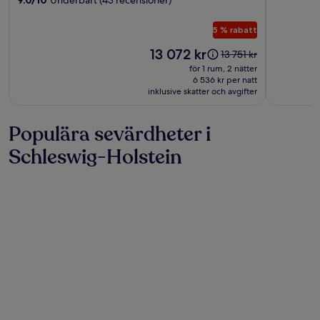
Hörnum
5 % rabatt
Priset
13 072 kr
Priset
13 751 kr
är
var
för 1 rum, 2 nätter
13 072 kr
13 751 kr,
6 536 kr per natt
inklusive skatter och avgifter
se
mer
information
Populära sevärdheter i
om
standardpris.
Schleswig-Holstein