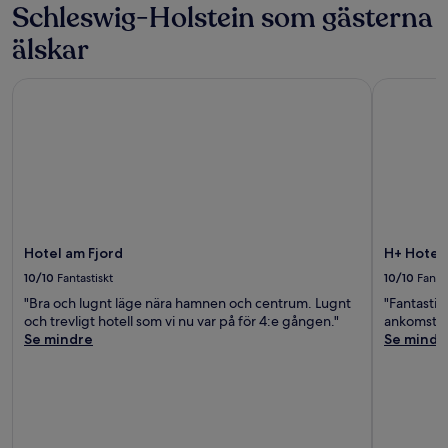
Schleswig-Holstein som gästerna
älskar
Hotel am Fjord
H+ Hotel 
Hotel am Fjord
H+ Hotel
10/10
Fantastiskt
10/10
Fantas
"Bra och lugnt läge nära hamnen och centrum. Lugnt
"Fantastis
och trevligt hotell som vi nu var på för 4:e gången."
ankomst til
Se mindre
Se mindr