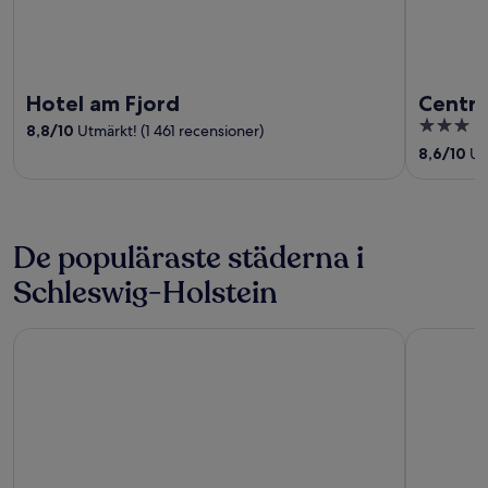
Hotel am Fjord
Centra
3
8,8
/
10
Utmärkt! (1 461 recensioner)
out
8,6
/
10
Utm
of
5
De populäraste städerna i
Schleswig-Holstein
Lübeck
Timmendor