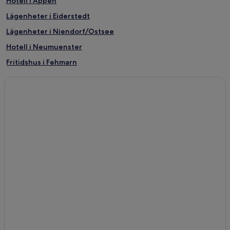
Hotell i Appen
Lägenheter i Eiderstedt
Lägenheter i Niendorf/Ostsee
Hotell i Neumuenster
Fritidshus i Fehmarn
Lägenheter i Fehmarn
Hotell i Fehmarn
Hotell i Glücksburg
Hotell i St. Peter-Ording
Hotell i Wyk auf Föhr
Hotell med parkering i Burg auf Fehmarn
Lägenheter i Burg auf Fehmarn
Hotell i Burg auf Fehmarn
Hotell i Puttgarden
Lägenheter i Haffkrug