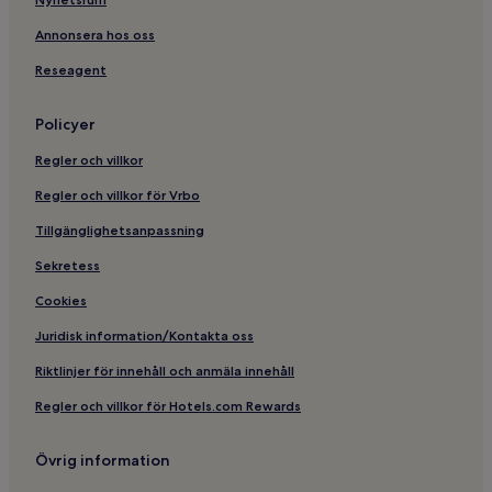
Hotell i Dahme
Annonsera hos oss
Lägenheter i Husum
Reseagent
Hotell i Husum
Lägenheter i Timmendorfer Strand
Policyer
Strandhotell i Timmendorfer Strand
Regler och villkor
Familjehotell i Timmendorfer Strand
Regler och villkor för Vrbo
Spahotell i Timmendorfer Strand
Tillgänglighetsanpassning
Hotell i Timmendorfer Strand
Sekretess
Hotell i Laboe
Cookies
Hotell i Friedrichstadt
Hotell i Ratzeburg
Juridisk information/Kontakta oss
Hotell i Malente
Riktlinjer för innehåll och anmäla innehåll
Hotell i Büsum
Regler och villkor för Hotels.com Rewards
Lägenheter i Kiel
Övrig information
Familjehotell i Kiel