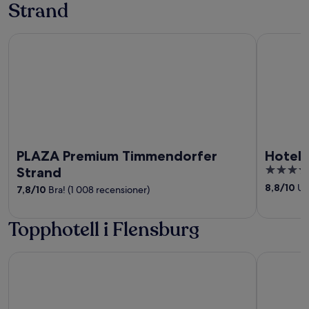
Strand
PLAZA Premium Timmendorfer Strand
Hotel Yach
PLAZA Premium Timmendorfer
Hotel 
4
Strand
out
8,8
/
10
Utm
7,8
/
10
Bra! (1 008 recensioner)
of
5
Topphotell i Flensburg
Hotel am Fjord
Central Ho