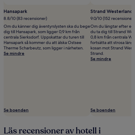
Hansapark
Strand Westerland
8.8/10 (83 recensioner)
9.0/10 (152 recensioner)
Om du känner dig äventyrslysten ska du bege
Om du längtar efter en
dig till Hansapark, som ligger 0,9 km från
du ta dig till Strand We
centrala Sierksdorf. Uppskattar du turen till
0,8 km från centrala We
Hansapark så kommer du att älska Ostsee
fortsätta att strosa län
Therme Scharbeutz, som ligger i närheten.
kosan mot Strand Wenn
Se mindre
Strand.
Se mindre
Se boenden
Se boenden
Läs recensioner av hotell i