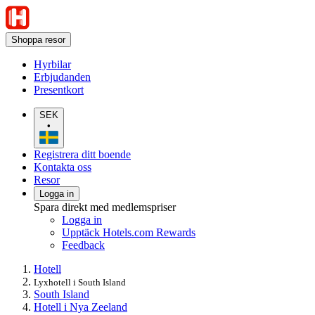
Shoppa resor
Hyrbilar
Erbjudanden
Presentkort
SEK
•
Registrera ditt boende
Kontakta oss
Resor
Logga in
Spara direkt med medlemspriser
Logga in
Upptäck Hotels.com Rewards
Feedback
Hotell
Lyxhotell i South Island
South Island
Hotell i Nya Zeeland