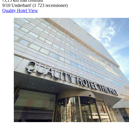
‐
5,15 km från centrum
9
/
10
Underbart! (1 723 recensioner)
Quality Hotel View