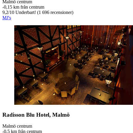
Malmö centrum
‐
0,15 km från centrum
9,2
/
10
Underbart! (1 696 recensioner)
MJ's
Radisson Blu Hotel, Malmö
Malmö centrum
‐
0,5 km från centrum