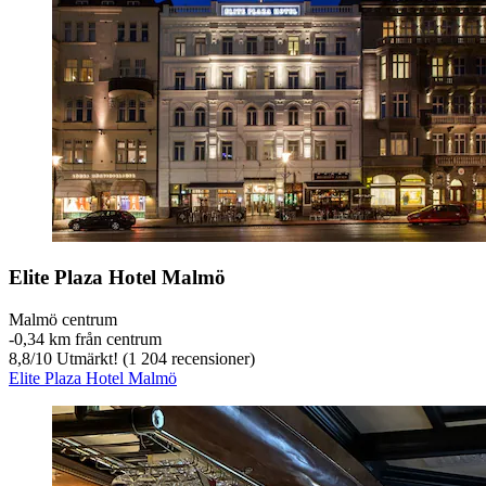
Elite Plaza Hotel Malmö
Malmö centrum
‐
0,34 km från centrum
8,8
/
10
Utmärkt! (1 204 recensioner)
Elite Plaza Hotel Malmö