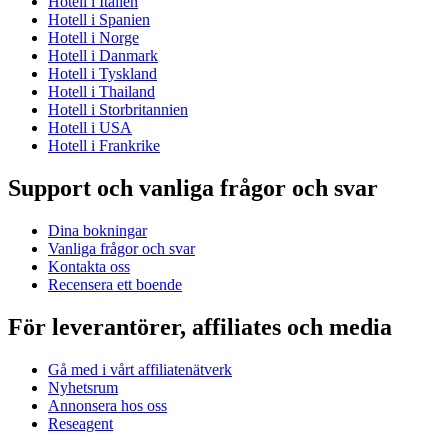
Hotell i Italien
Hotell i Spanien
Hotell i Norge
Hotell i Danmark
Hotell i Tyskland
Hotell i Thailand
Hotell i Storbritannien
Hotell i USA
Hotell i Frankrike
Support och vanliga frågor och svar
Dina bokningar
Vanliga frågor och svar
Kontakta oss
Recensera ett boende
För leverantörer, affiliates och media
Gå med i vårt affiliatenätverk
Nyhetsrum
Annonsera hos oss
Reseagent