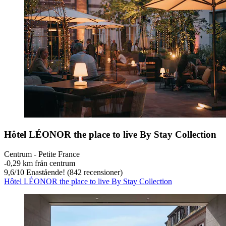
Hôtel LÉONOR the place to live By Stay Collection
Centrum - Petite France
‐
0,29 km från centrum
9,6
/
10
Enastående! (842 recensioner)
Hôtel LÉONOR the place to live By Stay Collection