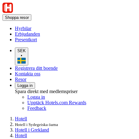
Shoppa resor
Hyrbilar
Erbjudanden
Presentkort
SEK
•
Registrera ditt boende
Kontakta oss
Resor
Logga in
Spara direkt med medlemspriser
Logga in
Upptäck Hotels.com Rewards
Feedback
Hotell
Hotell i Sydegeiska öarna
Hotell i Grekland
Hotell