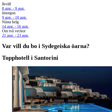
Ikväll
8 aug. - 9 aug.
Imorgon
9 aug. - 10 aug.
Nästa helg
14 aug. - 16 aug.
Om två veckor
21 aug. - 23 aug.
Var vill du bo i Sydegeiska öarna?
Topphotell i Santorini